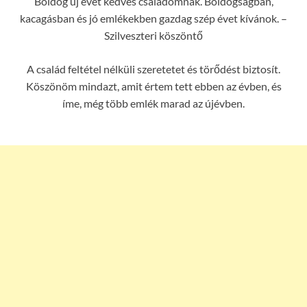
Boldog új évet kedves családomnak. Boldogságban,
kacagásban és jó emlékekben gazdag szép évet kívánok. –
Szilveszteri köszöntő
A család feltétel nélküli szeretetet és törődést biztosít.
Köszönöm mindazt, amit értem tett ebben az évben, és
íme, még több emlék marad az újévben.