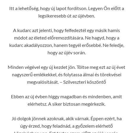
Itt a lehetőség, hogy új lapot fordítson. Legyen Ön előtt a
legsikeresebb út az újévben.
A kudarc azt jelenti, hogy felfedeztél egy másik hamis
módot az életed előremozdítására. Ne hagyd, hogy a
kudarc akadályozzon, hanem tegyél erősebbé. Ne feledje,
hogy az újév során.
Minden végével egy új kezdet jön. Töltse meg ezt az új évet
nagyszerű emlékekkel, és folytassa álmai és törekvései
megvalósítását. – Szilveszteri köszöntő
Ebben az új évben higgy magadban és mindenben, amit
elérhetsz. A siker biztosan megérkezik.
Jó dolgok jönnek azoknak, akik várnak. Éppen ezért, ha
úgy érzed, hogy feladnád, a győzelem elérhető