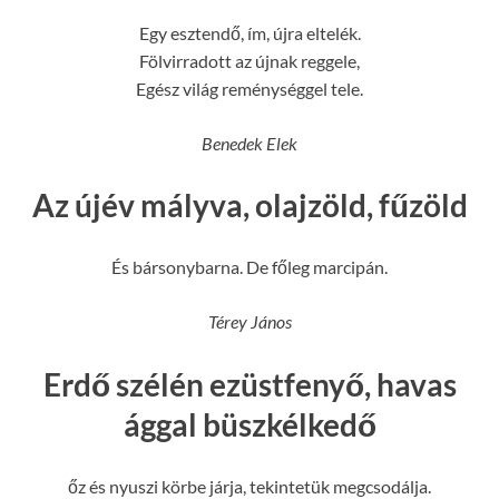
Egy esztendő, ím, újra eltelék.
Fölvirradott az újnak reggele,
Egész világ reménységgel tele.
Benedek Elek
Az újév mályva, olajzöld, fűzöld
És bársonybarna. De főleg marcipán.
Térey János
Erdő szélén ezüstfenyő, havas
ággal büszkélkedő
őz és nyuszi körbe járja, tekintetük megcsodálja.