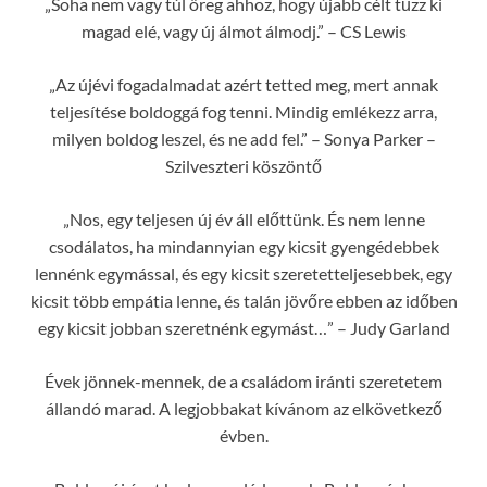
„Soha nem vagy túl öreg ahhoz, hogy újabb célt tűzz ki
magad elé, vagy új álmot álmodj.” – CS Lewis
„Az újévi fogadalmadat azért tetted meg, mert annak
teljesítése boldoggá fog tenni. Mindig emlékezz arra,
milyen boldog leszel, és ne add fel.” – Sonya Parker –
Szilveszteri köszöntő
„Nos, egy teljesen új év áll előttünk. És nem lenne
csodálatos, ha mindannyian egy kicsit gyengédebbek
lennénk egymással, és egy kicsit szeretetteljesebbek, egy
kicsit több empátia lenne, és talán jövőre ebben az időben
egy kicsit jobban szeretnénk egymást…” – Judy Garland
Évek jönnek-mennek, de a családom iránti szeretetem
állandó marad. A legjobbakat kívánom az elkövetkező
évben.