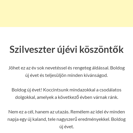
Szilveszter újévi köszöntők
Jöhet ez az év sok nevetéssel és rengeteg áldással. Boldog
új évet és teljesüljön minden kívánságod.
Boldog új évet! Koccintsunk mindazokkal a csodálatos
dolgokkal, amelyek a következő évben várnak ránk.
Nem ez a cél, hanem az utazás. Remélem az idei év minden
napja egy új kaland, tele nagyszerű eredményekkel. Boldog
új évet.