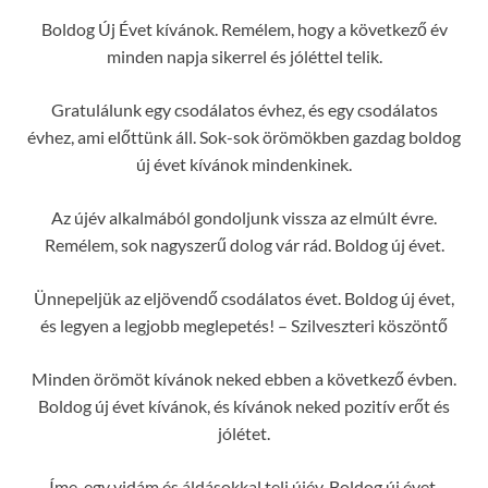
Boldog Új Évet kívánok. Remélem, hogy a következő év
minden napja sikerrel és jóléttel telik.
Gratulálunk egy csodálatos évhez, és egy csodálatos
évhez, ami előttünk áll. Sok-sok örömökben gazdag boldog
új évet kívánok mindenkinek.
Az újév alkalmából gondoljunk vissza az elmúlt évre.
Remélem, sok nagyszerű dolog vár rád. Boldog új évet.
Ünnepeljük az eljövendő csodálatos évet. Boldog új évet,
és legyen a legjobb meglepetés! – Szilveszteri köszöntő
Minden örömöt kívánok neked ebben a következő évben.
Boldog új évet kívánok, és kívánok neked pozitív erőt és
jólétet.
Íme, egy vidám és áldásokkal teli újév. Boldog új évet.