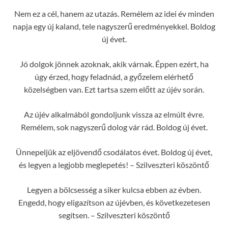
Nem ez a cél, hanem az utazás. Remélem az idei év minden
napja egy új kaland, tele nagyszerű eredményekkel. Boldog
új évet.
Jó dolgok jönnek azoknak, akik várnak. Éppen ezért, ha
úgy érzed, hogy feladnád, a győzelem elérhető
közelségben van. Ezt tartsa szem előtt az újév során.
Az újév alkalmából gondoljunk vissza az elmúlt évre.
Remélem, sok nagyszerű dolog vár rád. Boldog új évet.
Ünnepeljük az eljövendő csodálatos évet. Boldog új évet,
és legyen a legjobb meglepetés! – Szilveszteri köszöntő
Legyen a bölcsesség a siker kulcsa ebben az évben.
Engedd, hogy eligazítson az újévben, és következetesen
segítsen. – Szilveszteri köszöntő