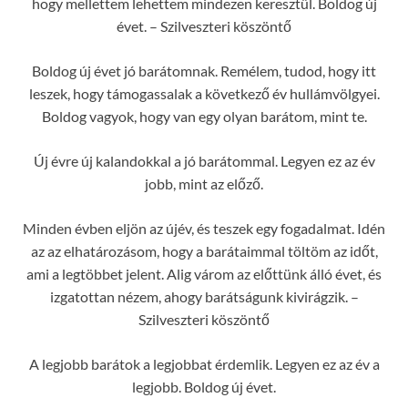
hogy mellettem lehettem mindezen keresztül. Boldog új
évet. – Szilveszteri köszöntő
Boldog új évet jó barátomnak. Remélem, tudod, hogy itt
leszek, hogy támogassalak a következő év hullámvölgyei.
Boldog vagyok, hogy van egy olyan barátom, mint te.
Új évre új kalandokkal a jó barátommal. Legyen ez az év
jobb, mint az előző.
Minden évben eljön az újév, és teszek egy fogadalmat. Idén
az az elhatározásom, hogy a barátaimmal töltöm az időt,
ami a legtöbbet jelent. Alig várom az előttünk álló évet, és
izgatottan nézem, ahogy barátságunk kivirágzik. –
Szilveszteri köszöntő
A legjobb barátok a legjobbat érdemlik. Legyen ez az év a
legjobb. Boldog új évet.