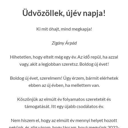
Üdvözöllek, újév napja!
Ki mit óhajt, mind megkapja!
Zigány Árpád
Hihetetlen, hogy eltelt még egy év. Az idő repül, ha azzal
vagy, akit a legjobban szeretsz. Boldog új évet!
Boldog új évet, szerelmem! Úgy érzem, bármit elérhetek
ebben az új évben, ha mellettem van.
Köszönjük az elmúlt év folyamatos szeretetét és
támogatását. Itt egy újabb csodálatos év.
Nem hiszem el, hogy az elmúlt év mennyi helyet hozott
nekünk, és alig várom, hogy lássam, hová megyünk 2022-