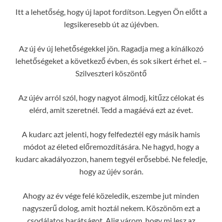
Itt a lehetőség, hogy új lapot fordítson. Legyen Ön előtt a
legsikeresebb út az újévben.
Az új év új lehetőségekkel jön. Ragadja meg a kínálkozó
lehetőségeket a következő évben, és sok sikert érhet el. –
Szilveszteri köszöntő
Az újév arról szól, hogy nagyot álmodj, kitűzz célokat és
elérd, amit szeretnél. Tedd a magáévá ezt az évet.
A kudarc azt jelenti, hogy felfedeztél egy másik hamis
módot az életed előremozdítására. Ne hagyd, hogy a
kudarc akadályozzon, hanem tegyél erősebbé. Ne feledje,
hogy az újév során.
Ahogy az év vége felé közeledik, eszembe jut minden
nagyszerű dolog, amit hoztál nekem. Köszönöm ezt a
csodálatos barátságot. Alig várom, hogy mi lesz az