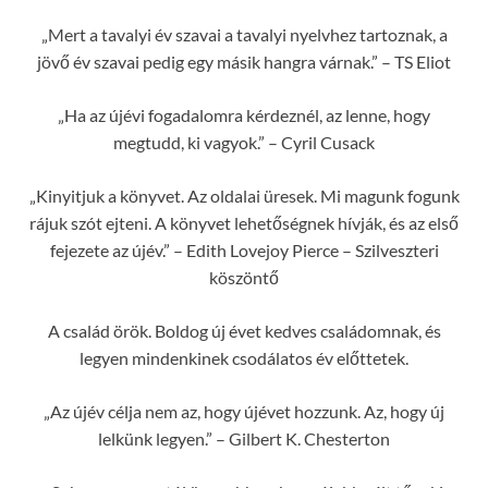
„Mert a tavalyi év szavai a tavalyi nyelvhez tartoznak, a
jövő év szavai pedig egy másik hangra várnak.” – TS Eliot
„Ha az újévi fogadalomra kérdeznél, az lenne, hogy
megtudd, ki vagyok.” – Cyril Cusack
„Kinyitjuk a könyvet. Az oldalai üresek. Mi magunk fogunk
rájuk szót ejteni. A könyvet lehetőségnek hívják, és az első
fejezete az újév.” – Edith Lovejoy Pierce – Szilveszteri
köszöntő
A család örök. Boldog új évet kedves családomnak, és
legyen mindenkinek csodálatos év előttetek.
„Az újév célja nem az, hogy újévet hozzunk. Az, hogy új
lelkünk legyen.” – Gilbert K. Chesterton