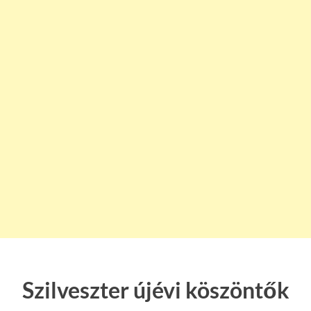
Szilveszter újévi köszöntők