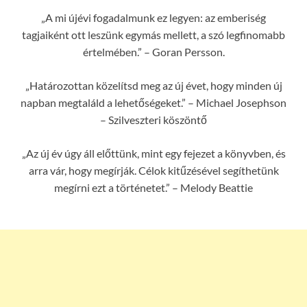
„A mi újévi fogadalmunk ez legyen: az emberiség
tagjaiként ott leszünk egymás mellett, a szó legfinomabb
értelmében.” – Goran Persson.
„Határozottan közelítsd meg az új évet, hogy minden új
napban megtaláld a lehetőségeket.” – Michael Josephson
– Szilveszteri köszöntő
„Az új év úgy áll előttünk, mint egy fejezet a könyvben, és
arra vár, hogy megírják. Célok kitűzésével segíthetünk
megírni ezt a történetet.” – Melody Beattie