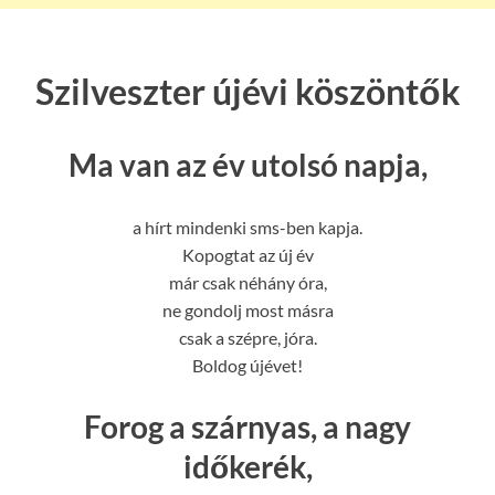
Szilveszter újévi köszöntők
Ma van az év utolsó napja,
a hírt mindenki sms-ben kapja.
Kopogtat az új év
már csak néhány óra,
ne gondolj most másra
csak a szépre, jóra.
Boldog újévet!
Forog a szárnyas, a nagy
időkerék,