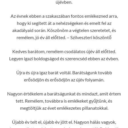
újévben.
Az évnek ebben a szakaszában fontos emlékezned arra,
hogy ki segített át a nehézségeken és emelt fel az
akadályaid során. Köszönöm a végtelen szeretetet, és
remélem, jó év áll előtted. – Szilveszteri köszöntő
Kedves barátom, remélem csodálatos újév áll előtted.
Legyen igazi boldogságod és szerencséd ebben az évben.
Újra és újra igaz barát voltál. Barátságunk tovább
erősödjön és erősödjön az újév folyamán.
Nagyon értékelem a barátságunkat és mindazt, amit értem
tett. Remélem, továbbra is emlékeket gyűjtünk, és
megtöltjük az évet emlékezetes pillanatokkal.
Újabb év telt el, újabb év jött el. Nagyon hálás vagyok,