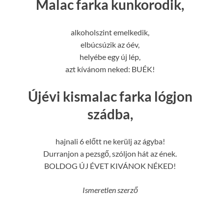
Malac farka kunkorodik,
alkoholszint emelkedik,
elbúcsúzik az óév,
helyébe egy új lép,
azt kívánom neked: BUÉK!
Újévi kismalac farka lógjon
szádba,
hajnali 6 előtt ne kerülj az ágyba!
Durranjon a pezsgő, szóljon hát az ének.
BOLDOG ÚJ ÉVET KIVÁNOK NÉKED!
Ismeretlen szerző