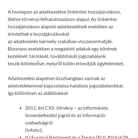
A honlapon az adatkezelése önkéntes hozzájáruláson,
illetve törvényi felhatalmazáson alapul. Az önkéntes
hozzájáruláson alapuló adatkezelések esetében az
érintettek e hozzájárulásukat
az adatkezelés bármely szakában visszavonhatják.
Bizonyos esetekben a megadott adatok egy körének
kezelését, tárolását, továbbítását jogszabályok
teszik kötelezővé, melyről külön értesítjük ügyfeleinket.
Adatkezelési alapelvei összhangban vannak az
adatvédelemmel kapcsolatos hatályos jogszabályokkal,
így különösen az alábbiakkal:
2011. évi CXII. törvény – az információs
önrendelkezési jogról és az információ-
szabadságról
(Infotv.);
Az Európai Parlament és a Tanács (EU) 2016/679