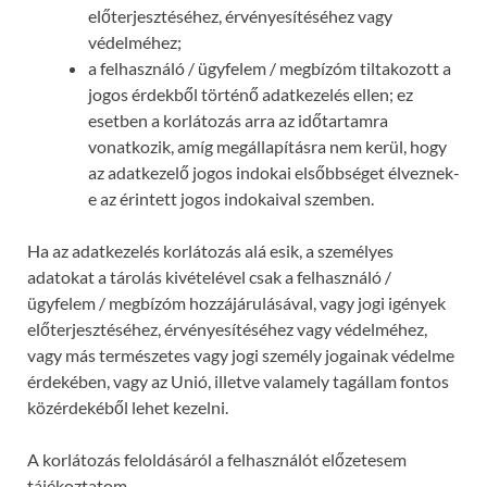
előterjesztéséhez, érvényesítéséhez vagy
védelméhez;
a felhasználó / ügyfelem / megbízóm tiltakozott a
jogos érdekből történő adatkezelés ellen; ez
esetben a korlátozás arra az időtartamra
vonatkozik, amíg megállapításra nem kerül, hogy
az adatkezelő jogos indokai elsőbbséget élveznek-
e az érintett jogos indokaival szemben.
Ha az adatkezelés korlátozás alá esik, a személyes
adatokat a tárolás kivételével csak a felhasználó /
ügyfelem / megbízóm hozzájárulásával, vagy jogi igények
előterjesztéséhez, érvényesítéséhez vagy védelméhez,
vagy más természetes vagy jogi személy jogainak védelme
érdekében, vagy az Unió, illetve valamely tagállam fontos
közérdekéből lehet kezelni.
A korlátozás feloldásáról a felhasználót előzetesem
tájékoztatom.