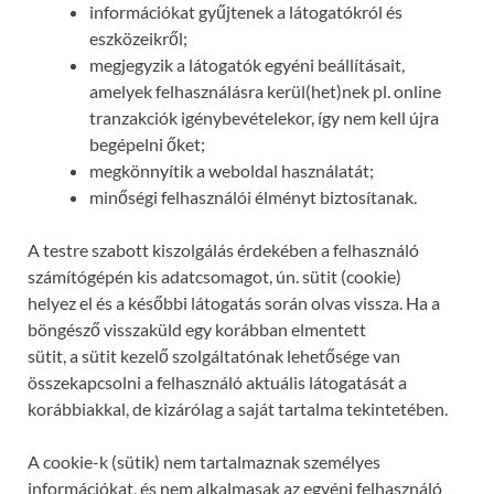
információkat gyűjtenek a látogatókról és
eszközeikről;
megjegyzik a látogatók egyéni beállításait,
amelyek felhasználásra kerül(het)nek pl. online
tranzakciók igénybevételekor, így nem kell újra
begépelni őket;
megkönnyítik a weboldal használatát;
minőségi felhasználói élményt biztosítanak.
A testre szabott kiszolgálás érdekében a felhasználó
számítógépén kis adatcsomagot, ún. sütit (cookie)
helyez el és a későbbi látogatás során olvas vissza. Ha a
böngésző visszaküld egy korábban elmentett
sütit, a sütit kezelő szolgáltatónak lehetősége van
összekapcsolni a felhasználó aktuális látogatását a
korábbiakkal, de kizárólag a saját tartalma tekintetében.
A cookie-k (sütik) nem tartalmaznak személyes
információkat, és nem alkalmasak az egyéni felhasználó