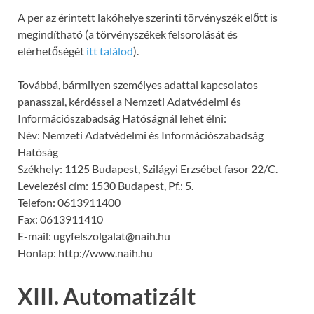
A per az érintett lakóhelye szerinti törvényszék előtt is
megindítható (a törvényszékek felsorolását és
elérhetőségét
itt találod
).
Továbbá, bármilyen személyes adattal kapcsolatos
panasszal, kérdéssel a Nemzeti Adatvédelmi és
Információszabadság Hatóságnál lehet élni:
Név: Nemzeti Adatvédelmi és Információszabadság
Hatóság
Székhely: 1125 Budapest, Szilágyi Erzsébet fasor 22/C.
Levelezési cím: 1530 Budapest, Pf.: 5.
Telefon: 0613911400
Fax: 0613911410
E-mail: ugyfelszolgalat@naih.hu
Honlap: http://www.naih.hu
XIII. Automatizált