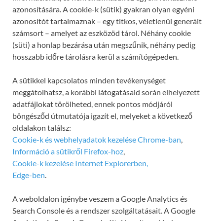
azonosítására. A cookie-k (sütik) gyakran olyan egyéni
azonosítót tartalmaznak – egy titkos, véletlenül generált
számsort – amelyet az eszközöd tárol. Néhány cookie
(süti) a honlap bezárása után megszűnik, néhány pedig
hosszabb időre tárolásra kerül a számítógépeden.
A sütikkel kapcsolatos minden tevékenységet
meggátolhatsz, a korábbi látogatásaid során elhelyezett
adatfájlokat törölheted, ennek pontos módjáról
böngésződ útmutatója igazít el, melyeket a következő
oldalakon találsz:
Cookie-k és webhelyadatok kezelése Chrome-ban
,
Információ a sütikről Firefox-hoz
,
Cookie-k kezelése Internet Explorerben,
Edge-ben
.
A weboldalon igénybe veszem a Google Analytics és
Search Console és a rendszer szolgáltatásait. A Google