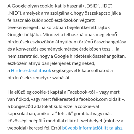
A Google olyan cookie-kat is használ („DSID”, „IDE”,
„NID”), amelyek arra szolgálnak, hogy összekapcsolják a
felhasználó különböző eszközökön végzett
tevékenységeit, ha korábban bejelentkezett rajtuk
Google-fiókjába. Mindezt a felhasználónak megjelenő
hirdetések eszközökön átnyúlóan történő összehangolása
és a konverziós események mérése érdekében teszi. Ha
nem szeretnéd, hogy a Google hirdetések összehangoltan,
eszközein átnyúlóan jelenjenek meg neked,
a
Hirdetésbeállítások
segítségével kikapcsolhatod a
hirdetések személyre szabását.
Ha előzőleg cookie-t kaptál a Facebook-tól – vagy mert
van fiókod, vagy mert felkerested a facebook.com oldalt –,
a böngésződ adatokat küld ezzel a cookie-val
kapcsolatban, amikor a “Tetszik” gombbal vagy más
közösségi beépülő modullal ellátott webhelyet (mint ez a
weboldal) keresel fel. Erről
bővebb információt itt találsz
.