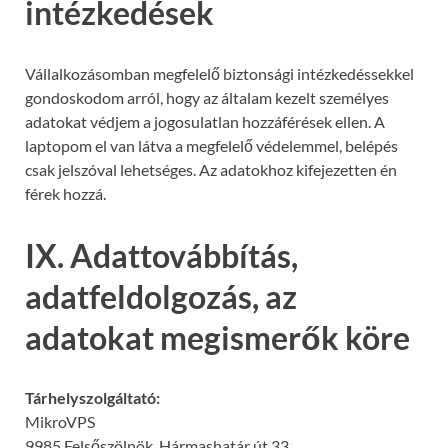
intézkedések
Vállalkozásomban megfelelő biztonsági intézkedéssekkel
gondoskodom arról, hogy az általam kezelt személyes
adatokat védjem a jogosulatlan hozzáférések ellen. A
laptopom el van látva a megfelelő védelemmel, belépés
csak jelszóval lehetséges. Az adatokhoz kifejezetten én
férek hozzá.
IX. Adattovábbítás,
adatfeldolgozás, az
adatokat megismerők köre
Tárhelyszolgáltató:
MikroVPS
9985 Felsőszölnök, Hármashatár út 33.