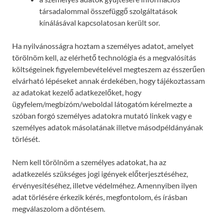
társadalommal összefüggő szolgáltatások
kínálásával kapcsolatosan került sor.
Ha nyilvánosságra hoztam a személyes adatot, amelyet
törölnöm kell, az elérhető technológia és a megvalósítás
költségeinek figyelembevételével megteszem az ésszerűen
elvárható lépéseket annak érdekében, hogy tájékoztassam
az adatokat kezelő adatkezelőket, hogy
ügyfelem/megbízóm/weboldal látogatóm kérelmezte a
szóban forgó személyes adatokra mutató linkek vagy e
személyes adatok másolatának illetve másodpéldányának
törlését.
Nem kell törölnöm a személyes adatokat, ha az
adatkezelés szükséges jogi igények előterjesztéséhez,
érvényesítéséhez, illetve védelméhez. Amennyiben ilyen
adat törlésére érkezik kérés, megfontolom, és írásban
megválaszolom a döntésem.