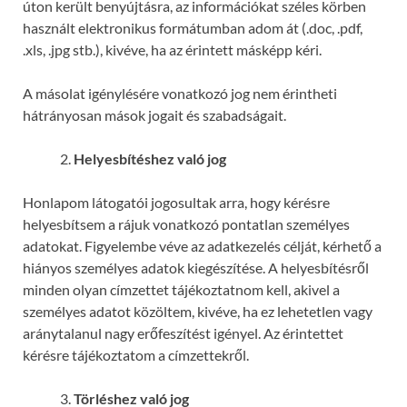
úton került benyújtásra, az információkat széles körben
használt elektronikus formátumban adom át (.doc, .pdf,
.xls, .jpg stb.), kivéve, ha az érintett másképp kéri.
A másolat igénylésére vonatkozó jog nem érintheti
hátrányosan mások jogait és szabadságait.
Helyesbítéshez való jog
Honlapom látogatói jogosultak arra, hogy kérésre
helyesbítsem a rájuk vonatkozó pontatlan személyes
adatokat. Figyelembe véve az adatkezelés célját, kérhető a
hiányos személyes adatok kiegészítése. A helyesbítésről
minden olyan címzettet tájékoztatnom kell, akivel a
személyes adatot közöltem, kivéve, ha ez lehetetlen vagy
aránytalanul nagy erőfeszítést igényel. Az érintettet
kérésre tájékoztatom a címzettekről.
Törléshez való jog