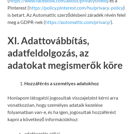
(
https://www.facebook.com/about/privacyshield
) és a
Pinterest (
https://policy.pinterest.com/hu/privacy-policy
)
is betart. Az Automattic szerződésbeni záradék révén felel
meg a GDPR-nek (
https://automattic.com/privacy/
).
XI. Adattovábbítás,
adatfeldolgozás, az
adatokat megismerők köre
Hozzáférés a személyes adatokhoz
Honlapom látogatói jogosultak visszajelzést kérni arra
vonatkozóan, hogy személyes adataik kezelése
folyamatban van-e, és ha igen, jogosultak hozzáférést
kapni a következő információkhoz:
adatkezelés céljai