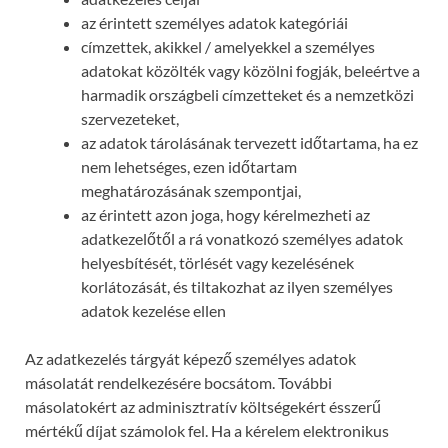
az érintett személyes adatok kategóriái
címzettek, akikkel / amelyekkel a személyes
adatokat közölték vagy közölni fogják, beleértve a
harmadik országbeli címzetteket és a nemzetközi
szervezeteket,
az adatok tárolásának tervezett időtartama, ha ez
nem lehetséges, ezen időtartam
meghatározásának szempontjai,
az érintett azon joga, hogy kérelmezheti az
adatkezelőtől a rá vonatkozó személyes adatok
helyesbítését, törlését vagy kezelésének
korlátozását, és tiltakozhat az ilyen személyes
adatok kezelése ellen
Az adatkezelés tárgyát képező személyes adatok
másolatát rendelkezésére bocsátom. További
másolatokért az adminisztratív költségekért ésszerű
mértékű díjat számolok fel. Ha a kérelem elektronikus