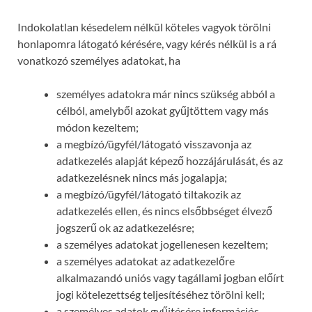
Indokolatlan késedelem nélkül köteles vagyok törölni
honlapomra látogató kérésére, vagy kérés nélkül is a rá
vonatkozó személyes adatokat, ha
személyes adatokra már nincs szükség abból a
célból, amelyből azokat gyűjtöttem vagy más
módon kezeltem;
a megbízó/ügyfél/látogató visszavonja az
adatkezelés alapját képező hozzájárulását, és az
adatkezelésnek nincs más jogalapja;
a megbízó/ügyfél/látogató tiltakozik az
adatkezelés ellen, és nincs elsőbbséget élvező
jogszerű ok az adatkezelésre;
a személyes adatokat jogellenesen kezeltem;
a személyes adatokat az adatkezelőre
alkalmazandó uniós vagy tagállami jogban előírt
jogi kötelezettség teljesítéséhez törölni kell;
a személyes adatok gyűjtésére információs