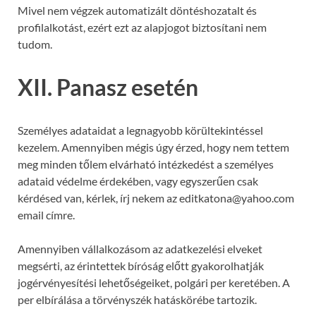
Mivel nem végzek automatizált döntéshozatalt és
profilalkotást, ezért ezt az alapjogot biztosítani nem
tudom.
XII. Panasz esetén
Személyes adataidat a legnagyobb körültekintéssel
kezelem. Amennyiben mégis úgy érzed, hogy nem tettem
meg minden tőlem elvárható intézkedést a személyes
adataid védelme érdekében, vagy egyszerűen csak
kérdésed van, kérlek, írj nekem az editkatona@yahoo.com
email címre.
Amennyiben vállalkozásom az adatkezelési elveket
megsérti, az érintettek bíróság előtt gyakorolhatják
jogérvényesítési lehetőségeiket, polgári per keretében. A
per elbírálása a törvényszék hatáskörébe tartozik.