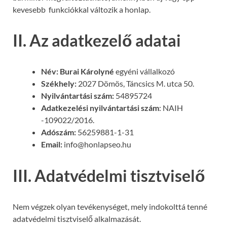
kevesebb funkciókkal változik a honlap.
II. Az adatkezelő adatai
Név: Burai Károlyné
egyéni vállalkozó
Székhely:
2027 Dömös, Táncsics M. utca 50.
Nyilvántartási szám:
54895724
Adatkezelési nyilvántartási szám
: NAIH
-109022/2016.
Adószám:
56259881-1-31
Email:
info@honlapseo.hu
III. Adatvédelmi tisztviselő
Nem végzek olyan tevékenységet, mely indokolttá tenné
adatvédelmi tisztviselő alkalmazását.