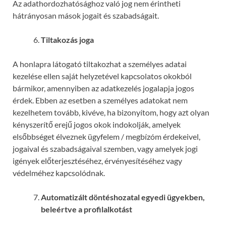
Az adathordozhatósághoz való jog nem érintheti
hátrányosan mások jogait és szabadságait.
Tiltakozás joga
A honlapra látogató tiltakozhat a személyes adatai
kezelése ellen saját helyzetével kapcsolatos okokból
bármikor, amennyiben az adatkezelés jogalapja jogos
érdek. Ebben az esetben a személyes adatokat nem
kezelhetem tovább, kivéve, ha bizonyítom, hogy azt olyan
kényszerítő erejű jogos okok indokolják, amelyek
elsőbbséget élveznek ügyfelem / megbízóm érdekeivel,
jogaival és szabadságaival szemben, vagy amelyek jogi
igények előterjesztéséhez, érvényesítéséhez vagy
védelméhez kapcsolódnak.
Automatizált döntéshozatal egyedi ügyekben,
beleértve a profilalkotást