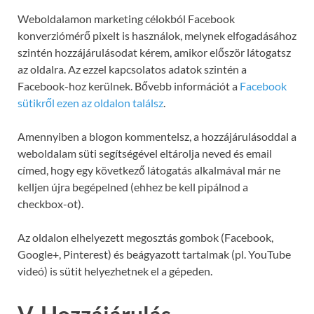
Weboldalamon marketing célokból Facebook
konverziómérő pixelt is használok, melynek elfogadásához
szintén hozzájárulásodat kérem, amikor először látogatsz
az oldalra. Az ezzel kapcsolatos adatok szintén a
Facebook-hoz kerülnek. Bővebb információt a
Facebook
sütikről ezen az oldalon találsz
.
Amennyiben a blogon kommentelsz, a hozzájárulásoddal a
weboldalam süti segítségével eltárolja neved és email
címed, hogy egy következő látogatás alkalmával már ne
kelljen újra begépelned (ehhez be kell pipálnod a
checkbox-ot).
Az oldalon elhelyezett megosztás gombok (Facebook,
Google+, Pinterest) és beágyazott tartalmak (pl. YouTube
videó) is sütit helyezhetnek el a gépeden.