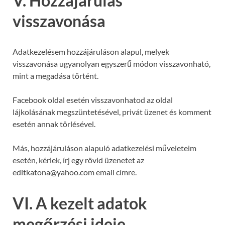
V. Hozzájárulás
visszavonása
Adatkezelésem hozzájáruláson alapul, melyek
visszavonása ugyanolyan egyszerű módon visszavonható,
mint a megadása történt.
Facebook oldal esetén visszavonhatod az oldal
lájkolásának megszüntetésével, privát üzenet és komment
esetén annak törlésével.
Más, hozzájáruláson alapuló adatkezelési műveleteim
esetén, kérlek, írj egy rövid üzenetet az
editkatona@yahoo.com email címre.
VI. A kezelt adatok
megőrzési ideje