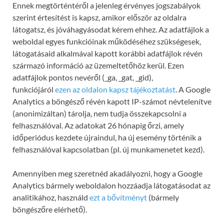
Ennek megtörténtéről a jelenleg érvényes jogszabályok
szerint értesítést is kapsz, amikor először az oldalra
látogatsz, és jóváhagyásodat kérem ehhez. Az adatfájlok a
weboldal egyes funkcióinak működéséhez szükségesek,
látogatásaid alkalmával kapott korábbi adatfájlok révén
származó információ az üzemeltetőhöz kerül. Ezen
adatfájlok pontos nevéről (_ga, _gat, _gid),
funkciójáról
ezen az oldalon kapsz tájékoztatást
. A Google
Analytics a böngésző révén kapott IP-számot névtelenítve
(anonimizáltan) tárolja, nem tudja összekapcsolni a
felhasználóval. Az adatokat 26 hónapig őrzi, amely
időperiódus kezdete újraindul, ha új esemény történik a
felhasználóval kapcsolatban (pl. új munkamenetet kezd).
Amennyiben meg szeretnéd akadályozni, hogy a Google
Analytics bármely weboldalon hozzáadja látogatásodat az
analitikához, használd
ezt a bővítményt
(bármely
böngészőre elérhető).