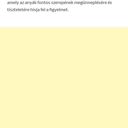
amely az anyák fontos szerepének megünneplésére és
tiszteletére hívja fel a figyelmet.