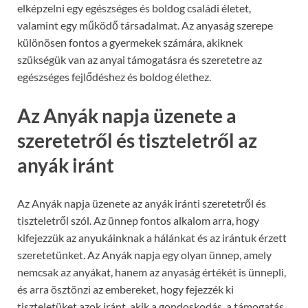
elképzelni egy egészséges és boldog családi életet,
valamint egy működő társadalmat. Az anyaság szerepe
különösen fontos a gyermekek számára, akiknek
szükségük van az anyai támogatásra és szeretetre az
egészséges fejlődéshez és boldog élethez.
Az Anyák napja üzenete a
szeretetről és tiszteletről az
anyák iránt
Az Anyák napja üzenete az anyák iránti szeretetről és
tiszteletről szól. Az ünnep fontos alkalom arra, hogy
kifejezzük az anyukáinknak a hálánkat és az irántuk érzett
szeretetünket. Az Anyák napja egy olyan ünnep, amely
nemcsak az anyákat, hanem az anyaság értékét is ünnepli,
és arra ösztönzi az embereket, hogy fejezzék ki
tiszteletüket azok iránt, akik a gondoskodás, a támogatás