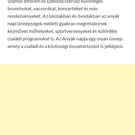
számos étterem és szálloda szervez különleges
brunchokat, vacsorákat, koncerteket és más
rendezvényeket. Az iskolákban és óvodákban az anyák
napi ünnepségek mellett gyakran megrendeznek
kézműves műhelyeket, sportversenyeket és különféle
családi programokat is. Az Anyák napja egy olyan ünnep,
amely a családi és a közösségi összetartozást is jelképezi.