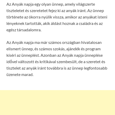
Az Anyák napja egy olyan ünnep, amely világszerte
tiszteletet és szeretetet fejez ki az anyák iránt. Az ünnep
története az ókorra nyúlik vissza, amikor az anyákat isteni
lényeknek tartották, akik áldást hoznak a családra és az
egész társadalomra.
Az Anyák napja ma már számos országban hivatalosan
elismert ünnep, és számos szokás, ajándék és program
kíséri az ünneplést. Azonban az Anyák napja ünneplése
idővel változott és kritikával szembesült, de a szeretet és
tisztelet az anyák iránt továbbra is az ünnep legfontosabb
üzenete marad.