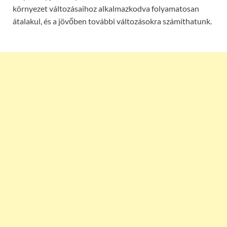
környezet változásaihoz alkalmazkodva folyamatosan
átalakul, és a jövőben további változásokra számíthatunk.