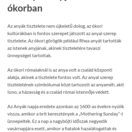
ókorban
Az anyák tisztelete nem újkeletű dolog, az ókori
kultúrákban is fontos szerepet játszott az anyai szerep
tisztelete. Az ókori görögök például Rhea anyát tartották
az istenek anyjának, akinek tiszteletére tavaszi
ünnepséget tartottak.
Az ókori rómaiaknál is az anya volt a család központi
alakja, akinek a tisztelete fontos volt. Az anyai szerep
tiszteletének szimbólumai közé tartozott az anyaméh, akit
Iuno, a házasság és a család római istennője védett.
Az Anyák napja eredete azonban az 1600-as évekre nyúlik
vissza, amikor a brit keresztények a „Mothering Sunday”-t
ünnepelték. Ez a nap a nagyböjti időszak negyedik
vasárnapjára esett, amikor a fiatalok hazalátogattak és