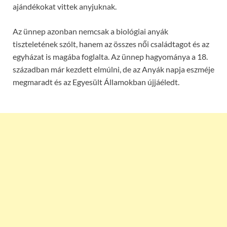
ajándékokat vittek anyjuknak.
Az ünnep azonban nemcsak a biológiai anyák
tiszteletének szólt, hanem az összes női családtagot és az
egyházat is magába foglalta. Az ünnep hagyománya a 18.
században már kezdett elmúlni, de az Anyák napja eszméje
megmaradt és az Egyesült Államokban újjáéledt.