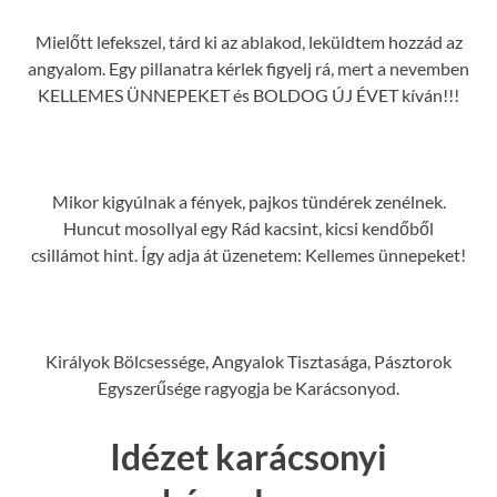
Mielőtt lefekszel, tárd ki az ablakod, leküldtem hozzád az
angyalom. Egy pillanatra kérlek figyelj rá, mert a nevemben
KELLEMES ÜNNEPEKET és BOLDOG ÚJ ÉVET kíván!!!
Mikor kigyúlnak a fények, pajkos tündérek zenélnek.
Huncut mosollyal egy Rád kacsint, kicsi kendőből
csillámot hint. Így adja át üzenetem: Kellemes ünnepeket!
Királyok Bölcsessége, Angyalok Tisztasága, Pásztorok
Egyszerűsége ragyogja be Karácsonyod.
Idézet karácsonyi