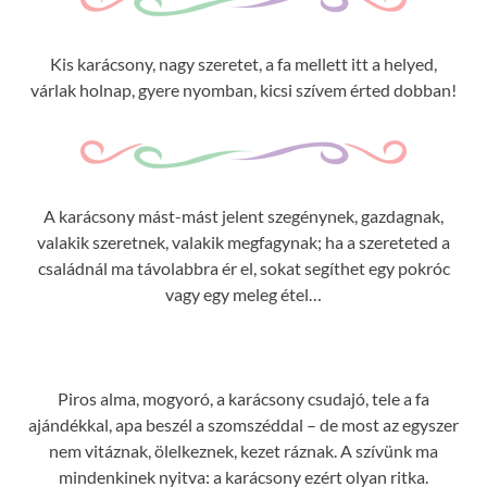
Kis karácsony, nagy szeretet, a fa mellett itt a helyed,
várlak holnap, gyere nyomban, kicsi szívem érted dobban!
A karácsony mást-mást jelent szegénynek, gazdagnak,
valakik szeretnek, valakik megfagynak; ha a szereteted a
családnál ma távolabbra ér el, sokat segíthet egy pokróc
vagy egy meleg étel…
Piros alma, mogyoró, a karácsony csudajó, tele a fa
ajándékkal, apa beszél a szomszéddal – de most az egyszer
nem vitáznak, ölelkeznek, kezet ráznak. A szívünk ma
mindenkinek nyitva: a karácsony ezért olyan ritka.