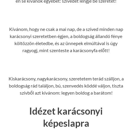
én se kívánok egyebet: szívedet lengje be szeretet!
Kívánom, hogy ne csak a mai nap, de a szíved minden nap
karácsonyi szeretetben égjen, a boldogság állandó fénye
költözzön életedbe, és az ünnepek elmúltával is úgy
ragyogj, mint szenteste a karácsonyfa előtt!
Kiskarácsony, nagykarácsony, szeretetem terád szálljon, a
boldogság rád találjon, bú, szenvedés köddé váljon, tiszta
szívből azt kívánom: legyen boldog a barátom!
Idézet karácsonyi
képeslapra