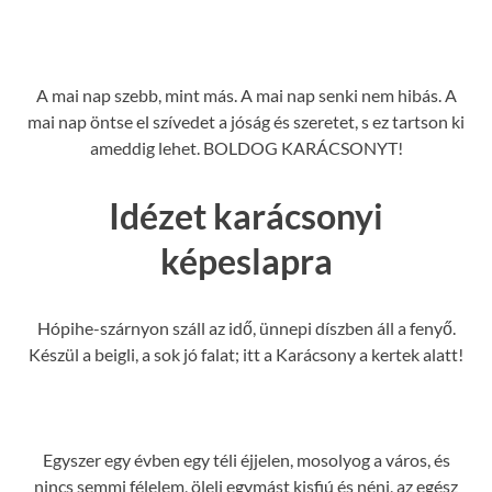
A mai nap szebb, mint más. A mai nap senki nem hibás. A
mai nap öntse el szívedet a jóság és szeretet, s ez tartson ki
ameddig lehet. BOLDOG KARÁCSONYT!
Idézet karácsonyi
képeslapra
Hópihe-szárnyon száll az idő, ünnepi díszben áll a fenyő.
Készül a beigli, a sok jó falat; itt a Karácsony a kertek alatt!
Egyszer egy évben egy téli éjjelen, mosolyog a város, és
nincs semmi félelem, öleli egymást kisfiú és néni, az egész