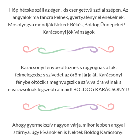
Hópihécske száll az égen, kis csengettyű szólal szépen. Az
angyalok ma táncra kelnek, gyertyafénynél énekelnek.
Mosolyogva mondják Neked: Békés, Boldog Ünnepeket! –
Karácsonyi jókívánságok
Karácsonyi fénybe öltöznek s ragyognak a fák,
felmelegedsz s szívedet az öröm járja át. Karácsonyi
fénybe öltözik s megnyugszik a szív, valóra válnak s
elvarázsolnak legszebb álmaid! BOLDOG KARÁCSONYT!
Ahogy gyermekszív nagyon várja, mikor lebben angyal
szárnya, úgy kívánok én is Nektek Boldog Karácsonyi