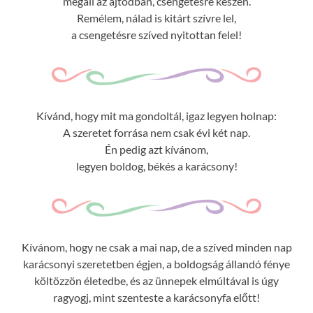
megáll az ajtódban, csengetésre készen.
Remélem, nálad is kitárt szívre lel,
a csengetésre szíved nyitottan felel!
Kívánd, hogy mit ma gondoltál, igaz legyen holnap:
A szeretet forrása nem csak évi két nap.
Én pedig azt kívánom,
legyen boldog, békés a karácsony!
Kívánom, hogy ne csak a mai nap, de a szíved minden nap
karácsonyi szeretetben égjen, a boldogság állandó fénye
költözzön életedbe, és az ünnepek elmúltával is úgy
ragyogj, mint szenteste a karácsonyfa előtt!