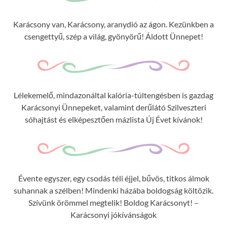
Karácsony van, Karácsony, aranydió az ágon. Kezünkben a
csengettyű, szép a világ, gyönyörű! Áldott Ünnepet!
Lélekemelő, mindazonáltal kalória-túltengésben is gazdag
Karácsonyi Ünnepeket, valamint derűlátó Szilveszteri
sóhajtást és elképesztően mázlista Új Évet kívánok!
Évente egyszer, egy csodás téli éjjel, bűvös, titkos álmok
suhannak a szélben! Mindenki házába boldogság költözik.
Szívünk örömmel megtelik! Boldog Karácsonyt! –
Karácsonyi jókívánságok