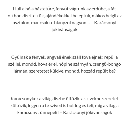
Hull a hó a háztetőre, fenyőt vágtunk az erdőbe, a fát
otthon díszítettük, ajándékokkal beleptük, mákos beigli az
asztalon, már csak te hiányzol nagyon… – Karácsonyi
jókívánságok
Gyúlnak a fények, angyali ének száll tova éjnek; repül a
széllel, mondd, hova ér el, hópihe szárnyán, csengő-bongó
lármán, szeretetet küldve, mondd, hozzád repült be?
Karácsonykor a világ díszbe öltözik, a szívekbe szeretet
költözik, legyen a te szíved is boldog és teli, míg a világ a
karácsonyt ünnepeli! – Karácsonyi jókívánságok