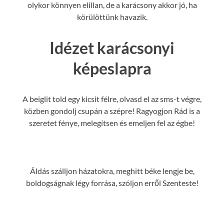
olykor könnyen elillan, de a karácsony akkor jó, ha
körülöttünk havazik.
Idézet karácsonyi
képeslapra
A beiglit told egy kicsit félre, olvasd el az sms-t végre,
közben gondolj csupán a szépre! Ragyogjon Rád is a
szeretet fénye, melegítsen és emeljen fel az égbe!
Áldás szálljon házatokra, meghitt béke lengje be,
boldogságnak légy forrása, szóljon erről Szenteste!