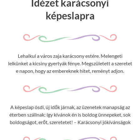
Idézet karácsonyi
képeslapra
Lehalkul a város zaja karácsony estére. Melengeti
lelkünket a kicsiny gyertyák fénye. Megszületett a szeretet
e napon, hogy az embereknek hitet, reményt adjon.
A képeslap ósdi, új idők járnak, az üzenetek manapság az
éterben szállnak: így kívánok én is boldog ünnepeket, sok
boldogságot, erőt, szeretetet! – Karácsonyi jókívánságok