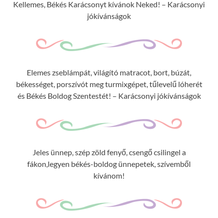
Kellemes, Békés Karácsonyt kívánok Neked! – Karácsonyi
jókívánságok
Elemes zseblámpát, világító matracot, bort, búzát,
békességet, porszívót meg turmixgépet, tűlevelű lóherét
és Békés Boldog Szentestét! – Karácsonyi jókívánságok
Jeles ünnep, szép zöld fenyő, csengő csilingel a
fákon,legyen békés-boldog ünnepetek, szívemből
kívánom!