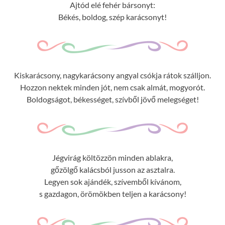
Ajtód elé fehér bársonyt:
Békés, boldog, szép karácsonyt!
Kiskarácsony, nagykarácsony angyal csókja rátok szálljon.
Hozzon nektek minden jót, nem csak almát, mogyorót.
Boldogságot, békességet, szívből jövő melegséget!
Jégvirág költözzön minden ablakra,
gőzölgő kalácsból jusson az asztalra.
Legyen sok ajándék, szívemből kívánom,
s gazdagon, örömökben teljen a karácsony!