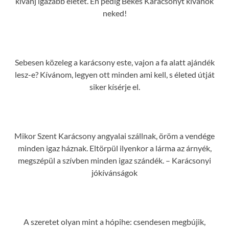
kívánj igazabb életet. Én pedig Békés Karácsonyt kívánok
neked!
Sebesen közeleg a karácsony este, vajon a fa alatt ajándék
lesz-e? Kívánom, legyen ott minden ami kell, s életed útját
siker kísérje el.
Mikor Szent Karácsony angyalai szállnak, öröm a vendége
minden igaz háznak. Eltörpül ilyenkor a lárma az árnyék,
megszépül a szívben minden igaz szándék. – Karácsonyi
jókívánságok
A szeretet olyan mint a hópihe: csendesen megbújik,