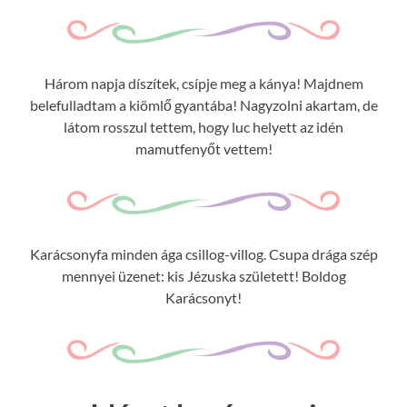
Három napja díszítek, csípje meg a kánya! Majdnem
belefulladtam a kiömlő gyantába! Nagyzolni akartam, de
látom rosszul tettem, hogy luc helyett az idén
mamutfenyőt vettem!
Karácsonyfa minden ága csillog-villog. Csupa drága szép
mennyei üzenet: kis Jézuska született! Boldog
Karácsonyt!