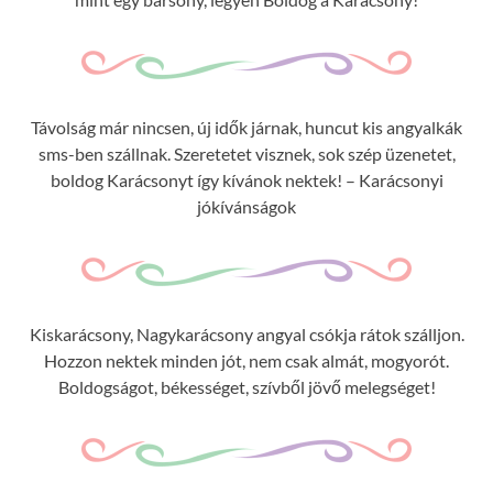
Távolság már nincsen, új idők járnak, huncut kis angyalkák
sms-ben szállnak. Szeretetet visznek, sok szép üzenetet,
boldog Karácsonyt így kívánok nektek! – Karácsonyi
jókívánságok
Kiskarácsony, Nagykarácsony angyal csókja rátok szálljon.
Hozzon nektek minden jót, nem csak almát, mogyorót.
Boldogságot, békességet, szívből jövő melegséget!