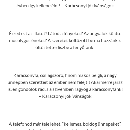
évben így kellene élni! – Karácsonyi jókívánságok
Érzed ezt az illatot? Látod a fényeket? Az angyalok küldte
mosolygós éneket? A szeretet költözött be ma hozzánk, s
öltöztette díszbe a fenyőfánk!
Karácsonyfa, csillagszóró, finom mákos beigli, a nagy
ünnepben szeretteit az ember nem felejti! Akármerre jársz
is, én gondolok rád, s a szívemben ragyog a karácsonyfánk!
– Karácsonyi jókívánságok
A telefonod már tele lehet, “kellemes, boldog ünnepeket”,