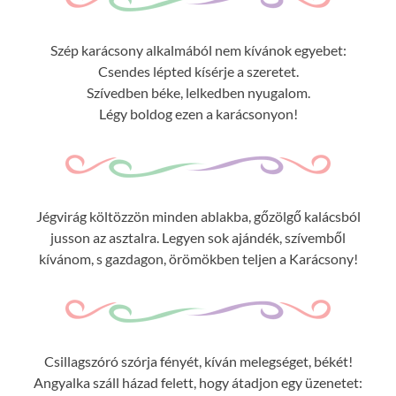
Szép karácsony alkalmából nem kívánok egyebet:
Csendes lépted kísérje a szeretet.
Szívedben béke, lelkedben nyugalom.
Légy boldog ezen a karácsonyon!
Jégvirág költözzön minden ablakba, gőzölgő kalácsból
jusson az asztalra. Legyen sok ajándék, szívemből
kívánom, s gazdagon, örömökben teljen a Karácsony!
Csillagszóró szórja fényét, kíván melegséget, békét!
Angyalka száll házad felett, hogy átadjon egy üzenetet: