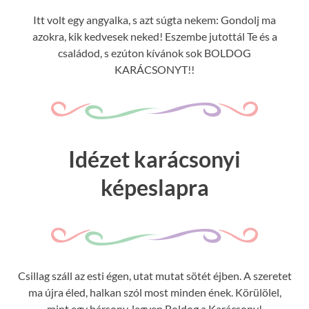
Itt volt egy angyalka, s azt súgta nekem: Gondolj ma
azokra, kik kedvesek neked! Eszembe jutottál Te és a
családod, s ezúton kívánok sok BOLDOG
KARÁCSONYT!!
Idézet karácsonyi
képeslapra
Csillag száll az esti égen, utat mutat sötét éjben. A szeretet
ma újra éled, halkan szól most minden ének. Körülölel,
mint egy bársony, legyen Boldog a Karácsony!