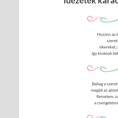
Idézetek kará
Hozzon az é
szeret
sikereket,
így kívánok bé
Ballag a szere
megáll az ajtó
Remélem, nála
a csengetésre