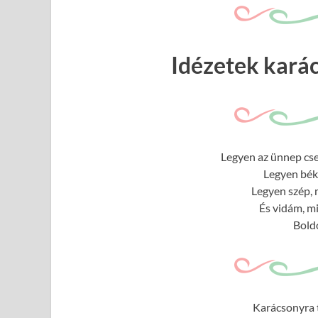
Idézetek kará
Legyen az ünnep cse
Legyen béké
Legyen szép, 
És vidám, m
Bold
Karácsonyra t