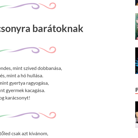
csonyra barátoknak
ndes, mint szíved dobbanása,
s, mint a hó hullása.
mint gyertya ragyogása,
int gyermek kacagása.
og karácsonyt!
őled csak azt kívánom,