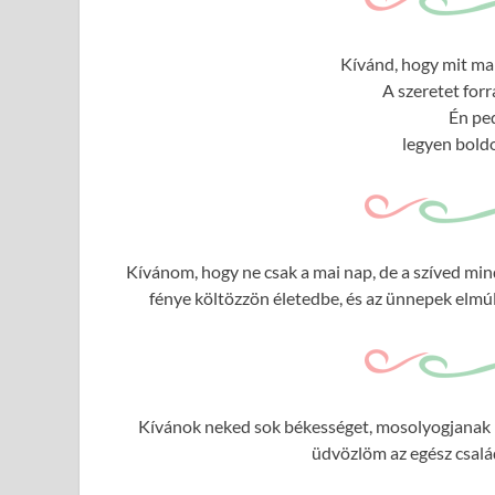
Kívánd, hogy mit ma 
A szeretet forr
Én ped
legyen boldo
Kívánom, hogy ne csak a mai nap, de a szíved mi
fénye költözzön életedbe, és az ünnepek elmúlt
Kívánok neked sok békességet, mosolyogjanak rá
üdvözlöm az egész csalá