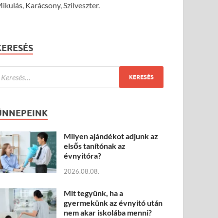
ikulás, Karácsony, Szilveszter.
KERESÉS
ÜNNEPEINK
Milyen ajándékot adjunk az
elsős tanítónak az
évnyitóra?
2026.08.08.
Mit tegyünk, ha a
gyermekünk az évnyitó után
nem akar iskolába menni?