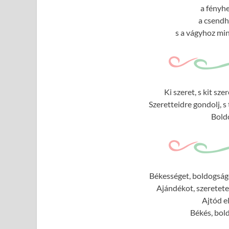
a fényhe
a csendh
s a vágyhoz min
Ki szeret, s kit sz
Szeretteidre gondolj, s
Bold
Békességet, boldogságo
Ajándékot, szeretete
Ajtód e
Békés, bol