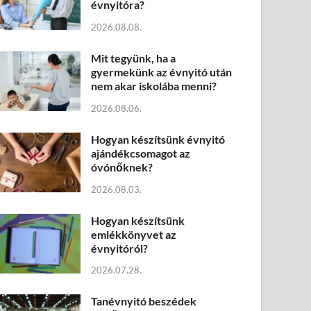
évnyitóra?
2026.08.08.
Mit tegyünk, ha a
gyermekünk az évnyitó után
nem akar iskolába menni?
2026.08.06.
Hogyan készítsünk évnyitó
ajándékcsomagot az
óvónőknek?
2026.08.03.
Hogyan készítsünk
emlékkönyvet az
évnyitóról?
2026.07.28.
Tanévnyitó beszédek