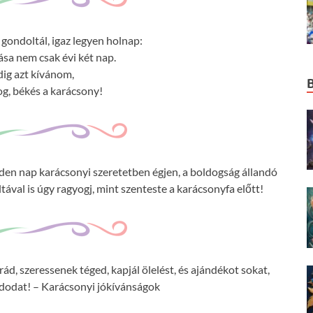
gondoltál, igaz legyen holnap:
ása nem csak évi két nap.
ig azt kívánom,
g, békés a karácsony!
nden nap karácsonyi szeretetben égjen, a boldogság állandó
ával is úgy ragyogj, mint szenteste a karácsonyfa előtt!
d, szeressenek téged, kapjál ölelést, és ajándékot sokat,
dodat! – Karácsonyi jókívánságok