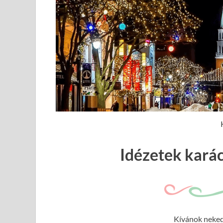
Idézetek kará
Kívánok neked