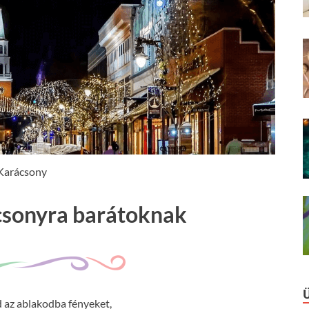
Karácsony
csonyra barátoknak
 az ablakodba fényeket,