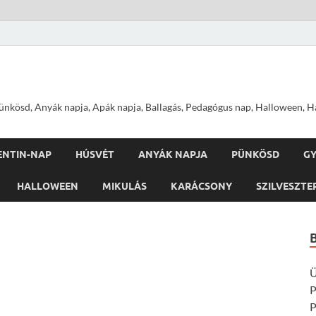
nkösd, Anyák napja, Apák napja, Ballagás, Pedagógus nap, Halloween, Hal
ENTIN-NAP
HÚSVÉT
ANYÁK NAPJA
PÜNKÖSD
G
HALLOWEEN
MIKULÁS
KARÁCSONY
SZILVESZTE
Ü
P
P