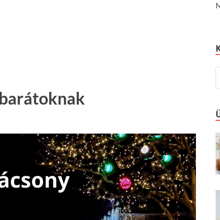
M
 barátoknak