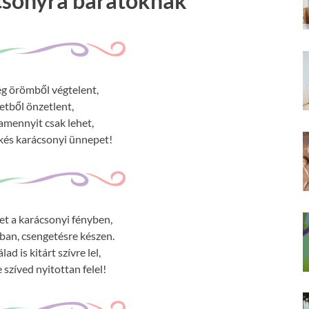
csonyra barátoknak
g örömből végtelent,
etből önzetlent,
 amennyit csak lehet,
kés karácsonyi ünnepet!
tet a karácsonyi fényben,
dban, csengetésre készen.
d is kitárt szívre lel,
 szíved nyitottan felel!