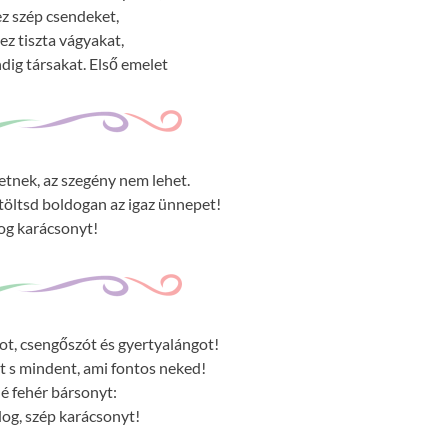
z szép csendeket,
ez tiszta vágyakat,
dig társakat. Első emelet
eretnek, az szegény nem lehet.
 töltsd boldogan az igaz ünnepet!
og karácsonyt!
t, csengőszót és gyertyalángot!
t s mindent, ami fontos neked!
lé fehér bársonyt:
dog, szép karácsonyt!