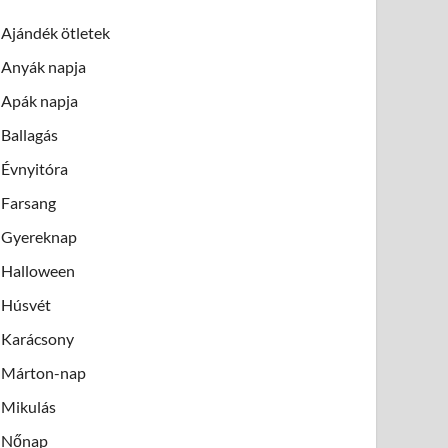
Ajándék ötletek
Anyák napja
Apák napja
Ballagás
Évnyitóra
Farsang
Gyereknap
Halloween
Húsvét
Karácsony
Márton-nap
Mikulás
Nőnap