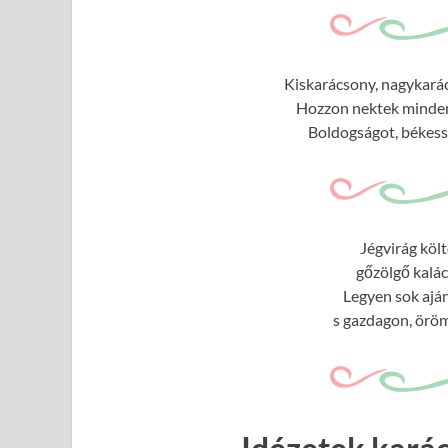
Kiskarácsony, nagykarác
Hozzon nektek minden 
Boldogságot, békessé
Jégvirág köl
gőzölgő kalác
Legyen sok ajá
s gazdagon, öröm