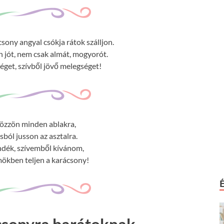
sony angyal csókja rátok szálljon.
jót, nem csak almát, mogyorót.
get, szívből jövő melegséget!
tözzön minden ablakra,
sból jusson az asztalra.
ndék, szívemből kívánom,
ökben teljen a karácsony!