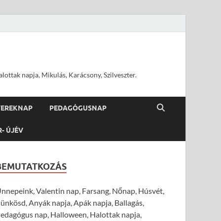
ottak napja, Mikulás, Karácsony, Szilveszter.
YEREKNAP
PEDAGÓGUSNAP
R- ÚJÉV
BEMUTATKOZÁS
nnepeink, Valentin nap, Farsang, Nőnap, Húsvét,
ünkösd, Anyák napja, Apák napja, Ballagás,
edagógus nap, Halloween, Halottak napja,