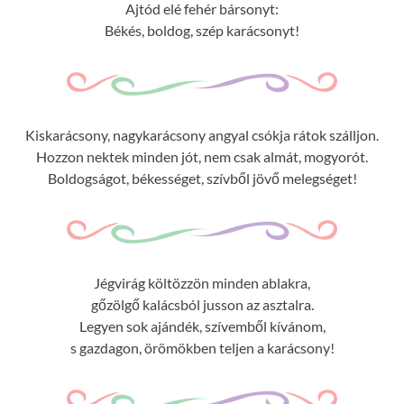
Ajtód elé fehér bársonyt:
Békés, boldog, szép karácsonyt!
Kiskarácsony, nagykarácsony angyal csókja rátok szálljon.
Hozzon nektek minden jót, nem csak almát, mogyorót.
Boldogságot, békességet, szívből jövő melegséget!
Jégvirág költözzön minden ablakra,
gőzölgő kalácsból jusson az asztalra.
Legyen sok ajándék, szívemből kívánom,
s gazdagon, örömökben teljen a karácsony!