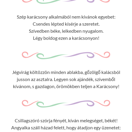
Szép karácsony alkalmából nem kívánok egyebet:
Csendes lépted kísérje a szeretet.
Szívedben béke, lelkedben nyugalom.
Légy boldog ezen a karácsonyon!
Jégvirág költözzön minden ablakba, gőzölgő kalácsból
jusson az asztalra. Legyen sok ajándék, szívemből
kívánom, s gazdagon, örömökben teljen a Karácsony!
Csillagszóró szórja fényét, kíván melegséget, békét!
Angyalka száll házad felett, hogy átadjon egy üzenetet: