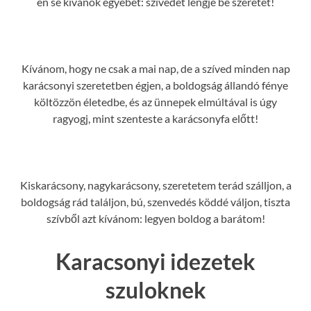
én se kívánok egyebet: szívedet lengje be szeretet!
Kívánom, hogy ne csak a mai nap, de a szíved minden nap
karácsonyi szeretetben égjen, a boldogság állandó fénye
költözzön életedbe, és az ünnepek elmúltával is úgy
ragyogj, mint szenteste a karácsonyfa előtt!
Kiskarácsony, nagykarácsony, szeretetem terád szálljon, a
boldogság rád találjon, bú, szenvedés köddé váljon, tiszta
szívből azt kívánom: legyen boldog a barátom!
Karacsonyi idezetek
szuloknek