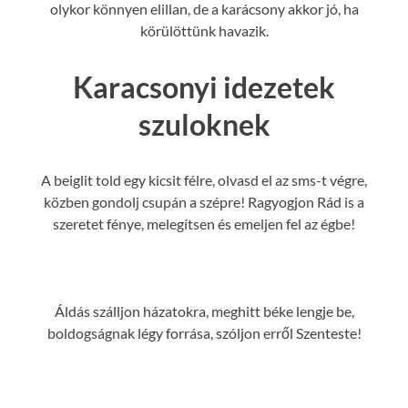
olykor könnyen elillan, de a karácsony akkor jó, ha
körülöttünk havazik.
Karacsonyi idezetek
szuloknek
A beiglit told egy kicsit félre, olvasd el az sms-t végre,
közben gondolj csupán a szépre! Ragyogjon Rád is a
szeretet fénye, melegítsen és emeljen fel az égbe!
Áldás szálljon házatokra, meghitt béke lengje be,
boldogságnak légy forrása, szóljon erről Szenteste!