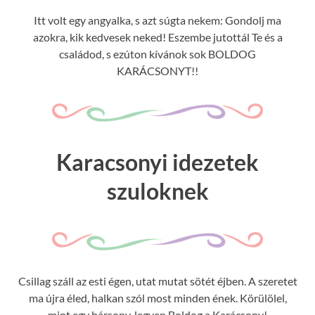
Itt volt egy angyalka, s azt súgta nekem: Gondolj ma
azokra, kik kedvesek neked! Eszembe jutottál Te és a
családod, s ezúton kívánok sok BOLDOG
KARÁCSONYT!!
Karacsonyi idezetek
szuloknek
Csillag száll az esti égen, utat mutat sötét éjben. A szeretet
ma újra éled, halkan szól most minden ének. Körülölel,
mint egy bársony, legyen Boldog a Karácsony!