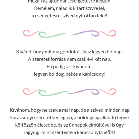
megáll az ajtódban, csengetésre készen.
Remélem, nálad is kitárt szívre lel,
a csengetésre szíved nyitottan felel!
Kívánd, hogy mit ma gondoltál, igaz legyen holnap:
A szeretet forrása nem csak évi két nap.
Én pedig azt kívánom,
legyen boldog, békés a karácsony!
Kívánom, hogy ne csak a mai nap, de a szíved minden nap
karácsonyi szeretetben égjen, a boldogság állandó fénye
költözzön életedbe, és az ünnepek elmúltával is úgy
ragyogj, mint szenteste a karácsonyfa előtt!