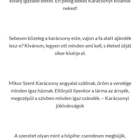
kívánj igazabb életet. Én pedig Békés Karácsonyt kívánok
neked!
Sebesen közeleg a karácsony este, vajon a fa alatt ajándék
lesz-e? Kívánom, legyen ott minden ami kell, s életed útját
siker kísérje el.
Mikor Szent Karácsony angyalai szállnak, öröm a vendége
minden igaz háznak. Eltörpül ilyenkor a lárma az árnyék,
megszépül a szívben minden igaz szándék. – Karácsonyi
jókívánságok
A szeretet olyan mint a hópihe: csendesen megbújik,