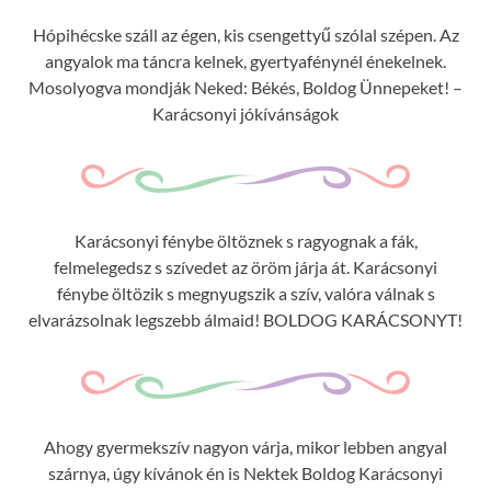
Hópihécske száll az égen, kis csengettyű szólal szépen. Az
angyalok ma táncra kelnek, gyertyafénynél énekelnek.
Mosolyogva mondják Neked: Békés, Boldog Ünnepeket! –
Karácsonyi jókívánságok
Karácsonyi fénybe öltöznek s ragyognak a fák,
felmelegedsz s szívedet az öröm járja át. Karácsonyi
fénybe öltözik s megnyugszik a szív, valóra válnak s
elvarázsolnak legszebb álmaid! BOLDOG KARÁCSONYT!
Ahogy gyermekszív nagyon várja, mikor lebben angyal
szárnya, úgy kívánok én is Nektek Boldog Karácsonyi