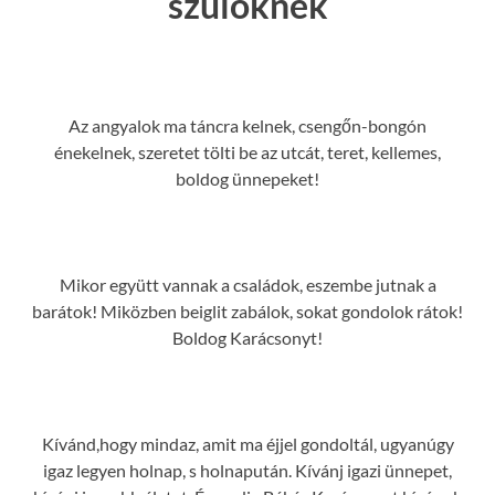
szuloknek
Az angyalok ma táncra kelnek, csengőn-bongón
énekelnek, szeretet tölti be az utcát, teret, kellemes,
boldog ünnepeket!
Mikor együtt vannak a családok, eszembe jutnak a
barátok! Miközben beiglit zabálok, sokat gondolok rátok!
Boldog Karácsonyt!
Kívánd,hogy mindaz, amit ma éjjel gondoltál, ugyanúgy
igaz legyen holnap, s holnapután. Kívánj igazi ünnepet,