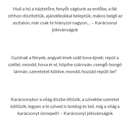
Hull a hó a háztetőre, fenyőt vágtunk az erdőbe, a fát
otthon díszítettük, ajándékokkal beleptük, mákos beigli az
asztalon, már csak te hiányzol nagyon… – Karácsonyi
jókívánságok
Gyúlnak a fények, angyali ének száll tova éjnek; repül a
széllel, mondd, hova ér el, hópihe szárnyán, csengő-bongó
lármán, szeretetet küldve, mondd, hozzád repült be?
Karácsonykor a világ díszbe öltözik, a szívekbe szeretet
költözik, legyen a te szíved is boldog és teli, míg a világ a
karácsonyt ünnepeli! – Karácsonyi jókívánságok