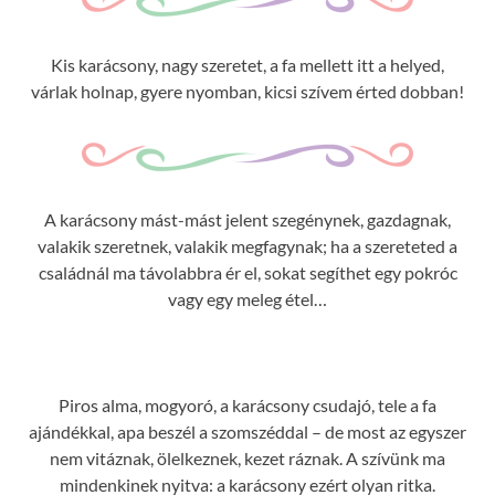
Kis karácsony, nagy szeretet, a fa mellett itt a helyed,
várlak holnap, gyere nyomban, kicsi szívem érted dobban!
A karácsony mást-mást jelent szegénynek, gazdagnak,
valakik szeretnek, valakik megfagynak; ha a szereteted a
családnál ma távolabbra ér el, sokat segíthet egy pokróc
vagy egy meleg étel…
Piros alma, mogyoró, a karácsony csudajó, tele a fa
ajándékkal, apa beszél a szomszéddal – de most az egyszer
nem vitáznak, ölelkeznek, kezet ráznak. A szívünk ma
mindenkinek nyitva: a karácsony ezért olyan ritka.