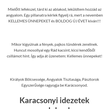
Mielőtt lefekszel, tárd ki az ablakod, leküldtem hozzád az
angyalom. Egy pillanatra kérlek figyelj rá, mert a nevemben
KELLEMES ÜNNEPEKET és BOLDOG ÚJ ÉVET kíván!!!
Mikor kigyúlnak a fények, pajkos tündérek zenélnek.
Huncut mosollyal egy Rád kacsint, kicsi kendőből
csillámot hint. Így adja át üzenetem: Kellemes ünnepeket!
Királyok Bölcsessége, Angyalok Tisztasága, Pásztorok
Egyszerűsége ragyogja be Karácsonyod.
Karacsonyi idezetek