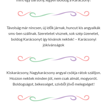
Távolság már nincsen, új idők járnak, huncut kis angyalkák
sms-ben szállnak. Szeretetet visznek, sok szép üzenetet,
boldog Karácsonyt így kívánok nektek! – Karácsonyi
jókívánságok
Kiskarácsony, Nagykarácsony angyal csókja rátok szálljon.
Hozzon nektek minden jót, nem csak almát, mogyorót.
Boldogságot, békességet, szívből jövő melegséget!