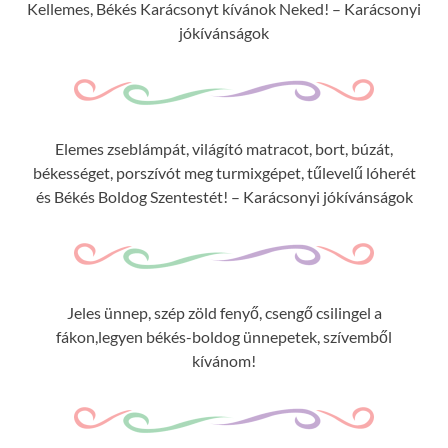
Kellemes, Békés Karácsonyt kívánok Neked! – Karácsonyi
jókívánságok
Elemes zseblámpát, világító matracot, bort, búzát,
békességet, porszívót meg turmixgépet, tűlevelű lóherét
és Békés Boldog Szentestét! – Karácsonyi jókívánságok
Jeles ünnep, szép zöld fenyő, csengő csilingel a
fákon,legyen békés-boldog ünnepetek, szívemből
kívánom!