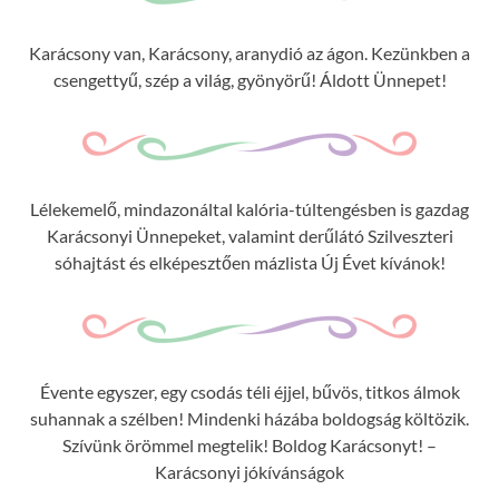
Karácsony van, Karácsony, aranydió az ágon. Kezünkben a
csengettyű, szép a világ, gyönyörű! Áldott Ünnepet!
Lélekemelő, mindazonáltal kalória-túltengésben is gazdag
Karácsonyi Ünnepeket, valamint derűlátó Szilveszteri
sóhajtást és elképesztően mázlista Új Évet kívánok!
Évente egyszer, egy csodás téli éjjel, bűvös, titkos álmok
suhannak a szélben! Mindenki házába boldogság költözik.
Szívünk örömmel megtelik! Boldog Karácsonyt! –
Karácsonyi jókívánságok