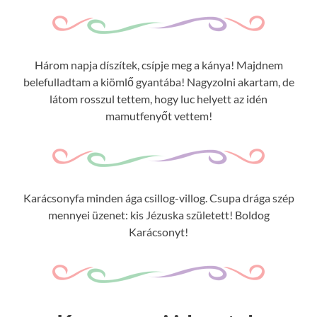
Három napja díszítek, csípje meg a kánya! Majdnem
belefulladtam a kiömlő gyantába! Nagyzolni akartam, de
látom rosszul tettem, hogy luc helyett az idén
mamutfenyőt vettem!
Karácsonyfa minden ága csillog-villog. Csupa drága szép
mennyei üzenet: kis Jézuska született! Boldog
Karácsonyt!