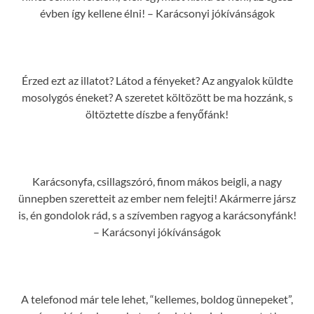
évben így kellene élni! – Karácsonyi jókívánságok
Érzed ezt az illatot? Látod a fényeket? Az angyalok küldte
mosolygós éneket? A szeretet költözött be ma hozzánk, s
öltöztette díszbe a fenyőfánk!
Karácsonyfa, csillagszóró, finom mákos beigli, a nagy
ünnepben szeretteit az ember nem felejti! Akármerre jársz
is, én gondolok rád, s a szívemben ragyog a karácsonyfánk!
– Karácsonyi jókívánságok
A telefonod már tele lehet, “kellemes, boldog ünnepeket”,