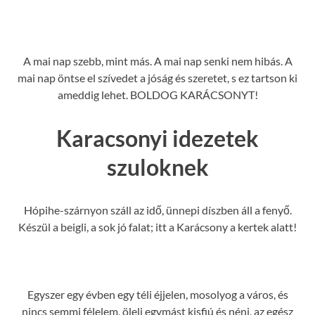
A mai nap szebb, mint más. A mai nap senki nem hibás. A
mai nap öntse el szívedet a jóság és szeretet, s ez tartson ki
ameddig lehet. BOLDOG KARÁCSONYT!
Karacsonyi idezetek
szuloknek
Hópihe-szárnyon száll az idő, ünnepi díszben áll a fenyő.
Készül a beigli, a sok jó falat; itt a Karácsony a kertek alatt!
Egyszer egy évben egy téli éjjelen, mosolyog a város, és
nincs semmi félelem, öleli egymást kisfiú és néni, az egész