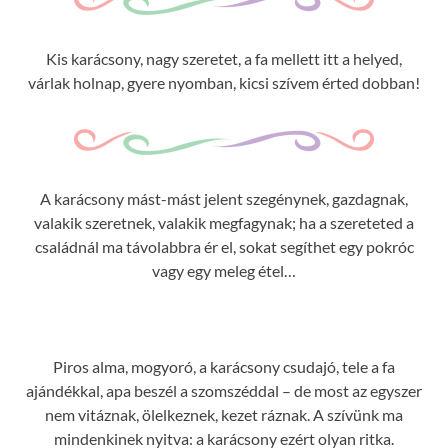
Kis karácsony, nagy szeretet, a fa mellett itt a helyed,
várlak holnap, gyere nyomban, kicsi szívem érted dobban!
A karácsony mást-mást jelent szegénynek, gazdagnak,
valakik szeretnek, valakik megfagynak; ha a szereteted a
családnál ma távolabbra ér el, sokat segíthet egy pokróc
vagy egy meleg étel…
Piros alma, mogyoró, a karácsony csudajó, tele a fa
ajándékkal, apa beszél a szomszéddal – de most az egyszer
nem vitáznak, ölelkeznek, kezet ráznak. A szívünk ma
mindenkinek nyitva: a karácsony ezért olyan ritka.