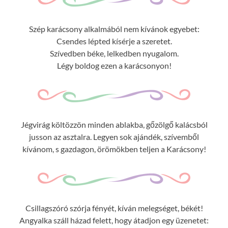
Szép karácsony alkalmából nem kívánok egyebet:
Csendes lépted kísérje a szeretet.
Szívedben béke, lelkedben nyugalom.
Légy boldog ezen a karácsonyon!
Jégvirág költözzön minden ablakba, gőzölgő kalácsból
jusson az asztalra. Legyen sok ajándék, szívemből
kívánom, s gazdagon, örömökben teljen a Karácsony!
Csillagszóró szórja fényét, kíván melegséget, békét!
Angyalka száll házad felett, hogy átadjon egy üzenetet: