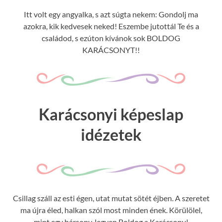
Itt volt egy angyalka, s azt súgta nekem: Gondolj ma
azokra, kik kedvesek neked! Eszembe jutottál Te és a
családod, s ezúton kívánok sok BOLDOG
KARÁCSONYT!!
Karácsonyi képeslap
idézetek
Csillag száll az esti égen, utat mutat sötét éjben. A szeretet
ma újra éled, halkan szól most minden ének. Körülölel,
mint egy bársony, legyen Boldog a Karácsony!