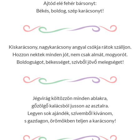
Ajtód elé fehér bársonyt:
Békés, boldog, szép karácsonyt!
Kiskarácsony, nagykarácsony angyal csókja rátok szálljon.
Hozzon nektek minden jót, nem csak almát, mogyorót.
Boldogságot, békességet, szívből jövő melegséget!
Jégvirág költözzön minden ablakra,
gőzölgő kalácsból jusson az asztalra.
Legyen sok ajándék, szívemből kívánom,
s gazdagon, örömökben teljen a karácsony!