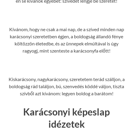
én se kívánok egyebet: szívedet lengje be szeretet!
Kívánom, hogy ne csak a mai nap, de a szíved minden nap
karácsonyi szeretetben égjen, a boldogság állandó fénye
költözzön életedbe, és az ünnepek elmúltával is úgy
ragyogj, mint szenteste a karácsonyfa előtt!
Kiskarácsony, nagykarácsony, szeretetem terád szálljon, a
boldogság rád találjon, bú, szenvedés köddé váljon, tiszta
szívből azt kívánom: legyen boldog a barátom!
Karácsonyi képeslap
idézetek