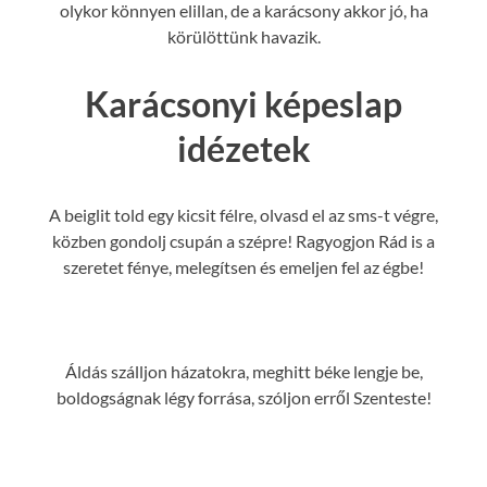
olykor könnyen elillan, de a karácsony akkor jó, ha
körülöttünk havazik.
Karácsonyi képeslap
idézetek
A beiglit told egy kicsit félre, olvasd el az sms-t végre,
közben gondolj csupán a szépre! Ragyogjon Rád is a
szeretet fénye, melegítsen és emeljen fel az égbe!
Áldás szálljon házatokra, meghitt béke lengje be,
boldogságnak légy forrása, szóljon erről Szenteste!