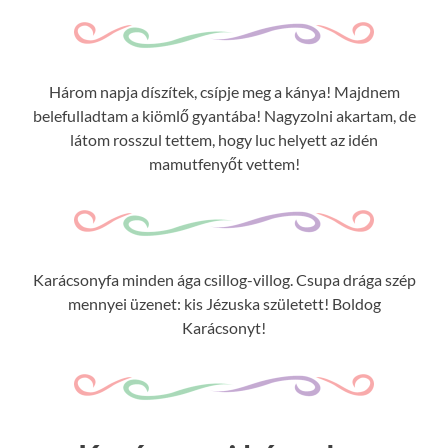
Három napja díszítek, csípje meg a kánya! Majdnem
belefulladtam a kiömlő gyantába! Nagyzolni akartam, de
látom rosszul tettem, hogy luc helyett az idén
mamutfenyőt vettem!
Karácsonyfa minden ága csillog-villog. Csupa drága szép
mennyei üzenet: kis Jézuska született! Boldog
Karácsonyt!