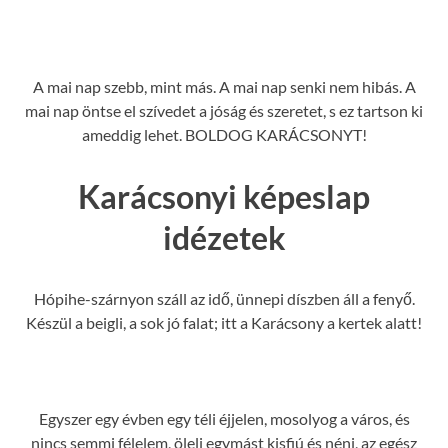
A mai nap szebb, mint más. A mai nap senki nem hibás. A
mai nap öntse el szívedet a jóság és szeretet, s ez tartson ki
ameddig lehet. BOLDOG KARÁCSONYT!
Karácsonyi képeslap
idézetek
Hópihe-szárnyon száll az idő, ünnepi díszben áll a fenyő.
Készül a beigli, a sok jó falat; itt a Karácsony a kertek alatt!
Egyszer egy évben egy téli éjjelen, mosolyog a város, és
nincs semmi félelem, öleli egymást kisfiú és néni, az egész