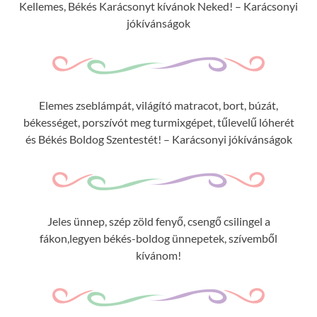
Kellemes, Békés Karácsonyt kívánok Neked! – Karácsonyi
jókívánságok
Elemes zseblámpát, világító matracot, bort, búzát,
békességet, porszívót meg turmixgépet, tűlevelű lóherét
és Békés Boldog Szentestét! – Karácsonyi jókívánságok
Jeles ünnep, szép zöld fenyő, csengő csilingel a
fákon,legyen békés-boldog ünnepetek, szívemből
kívánom!