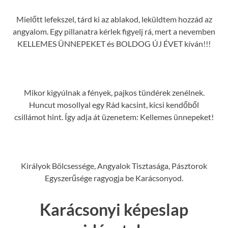
Mielőtt lefekszel, tárd ki az ablakod, leküldtem hozzád az
angyalom. Egy pillanatra kérlek figyelj rá, mert a nevemben
KELLEMES ÜNNEPEKET és BOLDOG ÚJ ÉVET kíván!!!
Mikor kigyúlnak a fények, pajkos tündérek zenélnek.
Huncut mosollyal egy Rád kacsint, kicsi kendőből
csillámot hint. Így adja át üzenetem: Kellemes ünnepeket!
Királyok Bölcsessége, Angyalok Tisztasága, Pásztorok
Egyszerűsége ragyogja be Karácsonyod.
Karácsonyi képeslap