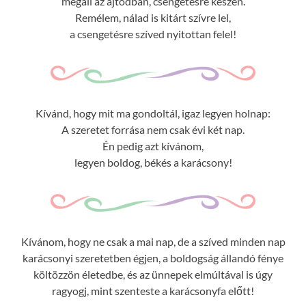
megáll az ajtódban, csengetésre készen.
Remélem, nálad is kitárt szívre lel,
a csengetésre szíved nyitottan felel!
Kívánd, hogy mit ma gondoltál, igaz legyen holnap:
A szeretet forrása nem csak évi két nap.
Én pedig azt kívánom,
legyen boldog, békés a karácsony!
Kívánom, hogy ne csak a mai nap, de a szíved minden nap
karácsonyi szeretetben égjen, a boldogság állandó fénye
költözzön életedbe, és az ünnepek elmúltával is úgy
ragyogj, mint szenteste a karácsonyfa előtt!