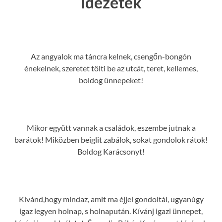
idézetek
Az angyalok ma táncra kelnek, csengőn-bongón
énekelnek, szeretet tölti be az utcát, teret, kellemes,
boldog ünnepeket!
Mikor együtt vannak a családok, eszembe jutnak a
barátok! Miközben beiglit zabálok, sokat gondolok rátok!
Boldog Karácsonyt!
Kívánd,hogy mindaz, amit ma éjjel gondoltál, ugyanúgy
igaz legyen holnap, s holnapután. Kívánj igazi ünnepet,