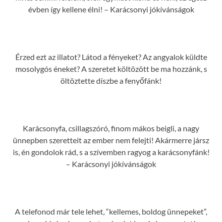
évben így kellene élni! – Karácsonyi jókívánságok
Érzed ezt az illatot? Látod a fényeket? Az angyalok küldte
mosolygós éneket? A szeretet költözött be ma hozzánk, s
öltöztette díszbe a fenyőfánk!
Karácsonyfa, csillagszóró, finom mákos beigli, a nagy
ünnepben szeretteit az ember nem felejti! Akármerre jársz
is, én gondolok rád, s a szívemben ragyog a karácsonyfánk!
– Karácsonyi jókívánságok
A telefonod már tele lehet, “kellemes, boldog ünnepeket”,