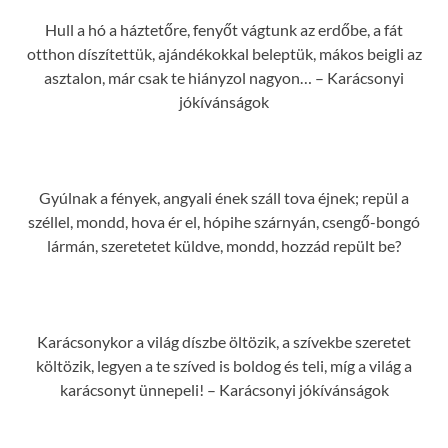
Hull a hó a háztetőre, fenyőt vágtunk az erdőbe, a fát
otthon díszítettük, ajándékokkal beleptük, mákos beigli az
asztalon, már csak te hiányzol nagyon… – Karácsonyi
jókívánságok
Gyúlnak a fények, angyali ének száll tova éjnek; repül a
széllel, mondd, hova ér el, hópihe szárnyán, csengő-bongó
lármán, szeretetet küldve, mondd, hozzád repült be?
Karácsonykor a világ díszbe öltözik, a szívekbe szeretet
költözik, legyen a te szíved is boldog és teli, míg a világ a
karácsonyt ünnepeli! – Karácsonyi jókívánságok