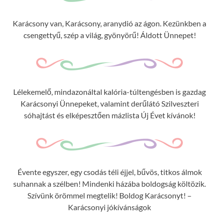
Karácsony van, Karácsony, aranydió az ágon. Kezünkben a
csengettyű, szép a világ, gyönyörű! Áldott Ünnepet!
Lélekemelő, mindazonáltal kalória-túltengésben is gazdag
Karácsonyi Ünnepeket, valamint derűlátó Szilveszteri
sóhajtást és elképesztően mázlista Új Évet kívánok!
Évente egyszer, egy csodás téli éjjel, bűvös, titkos álmok
suhannak a szélben! Mindenki házába boldogság költözik.
Szívünk örömmel megtelik! Boldog Karácsonyt! –
Karácsonyi jókívánságok