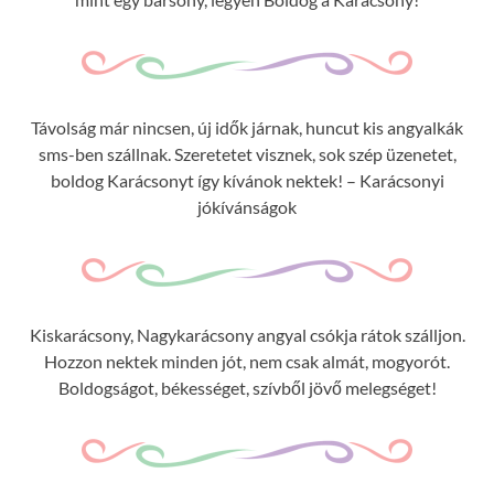
Távolság már nincsen, új idők járnak, huncut kis angyalkák
sms-ben szállnak. Szeretetet visznek, sok szép üzenetet,
boldog Karácsonyt így kívánok nektek! – Karácsonyi
jókívánságok
Kiskarácsony, Nagykarácsony angyal csókja rátok szálljon.
Hozzon nektek minden jót, nem csak almát, mogyorót.
Boldogságot, békességet, szívből jövő melegséget!