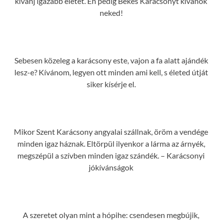
kívánj igazabb életet. Én pedig Békés Karácsonyt kívánok
neked!
Sebesen közeleg a karácsony este, vajon a fa alatt ajándék
lesz-e? Kívánom, legyen ott minden ami kell, s életed útját
siker kísérje el.
Mikor Szent Karácsony angyalai szállnak, öröm a vendége
minden igaz háznak. Eltörpül ilyenkor a lárma az árnyék,
megszépül a szívben minden igaz szándék. – Karácsonyi
jókívánságok
A szeretet olyan mint a hópihe: csendesen megbújik,