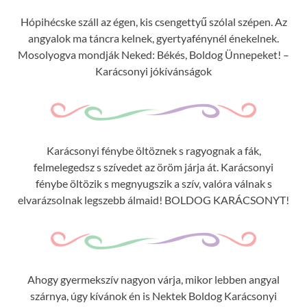
Hópihécske száll az égen, kis csengettyű szólal szépen. Az
angyalok ma táncra kelnek, gyertyafénynél énekelnek.
Mosolyogva mondják Neked: Békés, Boldog Ünnepeket! –
Karácsonyi jókívánságok
Karácsonyi fénybe öltöznek s ragyognak a fák,
felmelegedsz s szívedet az öröm járja át. Karácsonyi
fénybe öltözik s megnyugszik a szív, valóra válnak s
elvarázsolnak legszebb álmaid! BOLDOG KARÁCSONYT!
Ahogy gyermekszív nagyon várja, mikor lebben angyal
szárnya, úgy kívánok én is Nektek Boldog Karácsonyi