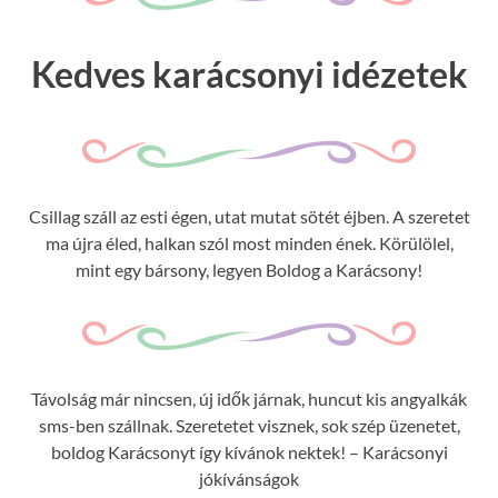
Kedves karácsonyi idézetek
Csillag száll az esti égen, utat mutat sötét éjben. A szeretet
ma újra éled, halkan szól most minden ének. Körülölel,
mint egy bársony, legyen Boldog a Karácsony!
Távolság már nincsen, új idők járnak, huncut kis angyalkák
sms-ben szállnak. Szeretetet visznek, sok szép üzenetet,
boldog Karácsonyt így kívánok nektek! – Karácsonyi
jókívánságok