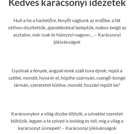
Kedves karácsonyi idézetek
Hull a hó a háztetőre, fenyőt vágtunk az erdőbe, a fát
otthon díszítettük, ajándékokkal beleptük, mákos beigli az
asztalon, már csak te hiányzol nagyon… – Karácsonyi
jókívánságok
Gyúlnak a fények, angyali ének száll tova éjnek; repül a
széllel, mondd, hova ér el, hópihe szárnyán, csengő-bongó
lármán, szeretetet küldve, mondd, hozzád repült be?
Karácsonykor a világ díszbe öltözik, a szívekbe szeretet
költözik, legyen a te szíved is boldog és teli, míg a világ a
karácsonyt ünnepeli! – Karácsonyi jókívánságok