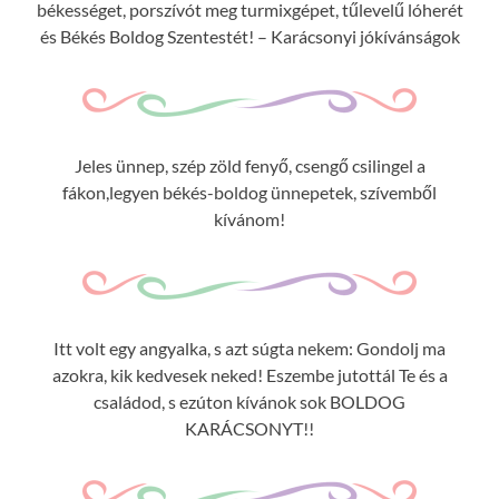
békességet, porszívót meg turmixgépet, tűlevelű lóherét
és Békés Boldog Szentestét! – Karácsonyi jókívánságok
Jeles ünnep, szép zöld fenyő, csengő csilingel a
fákon,legyen békés-boldog ünnepetek, szívemből
kívánom!
Itt volt egy angyalka, s azt súgta nekem: Gondolj ma
azokra, kik kedvesek neked! Eszembe jutottál Te és a
családod, s ezúton kívánok sok BOLDOG
KARÁCSONYT!!