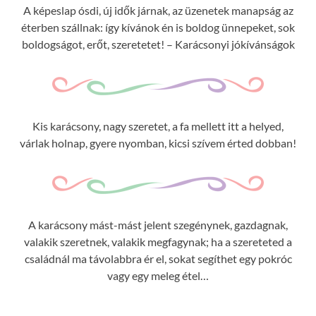
A képeslap ósdi, új idők járnak, az üzenetek manapság az
éterben szállnak: így kívánok én is boldog ünnepeket, sok
boldogságot, erőt, szeretetet! – Karácsonyi jókívánságok
Kis karácsony, nagy szeretet, a fa mellett itt a helyed,
várlak holnap, gyere nyomban, kicsi szívem érted dobban!
A karácsony mást-mást jelent szegénynek, gazdagnak,
valakik szeretnek, valakik megfagynak; ha a szereteted a
családnál ma távolabbra ér el, sokat segíthet egy pokróc
vagy egy meleg étel…