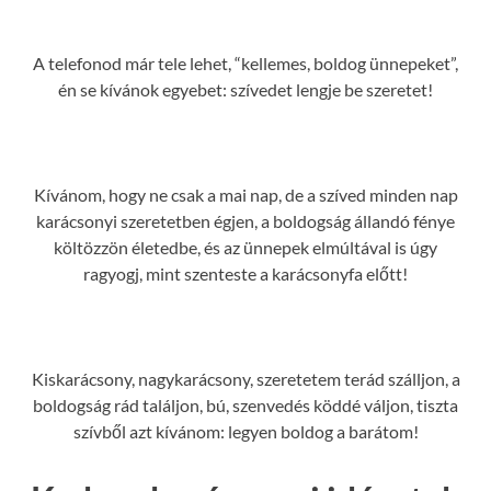
A telefonod már tele lehet, “kellemes, boldog ünnepeket”,
én se kívánok egyebet: szívedet lengje be szeretet!
Kívánom, hogy ne csak a mai nap, de a szíved minden nap
karácsonyi szeretetben égjen, a boldogság állandó fénye
költözzön életedbe, és az ünnepek elmúltával is úgy
ragyogj, mint szenteste a karácsonyfa előtt!
Kiskarácsony, nagykarácsony, szeretetem terád szálljon, a
boldogság rád találjon, bú, szenvedés köddé váljon, tiszta
szívből azt kívánom: legyen boldog a barátom!