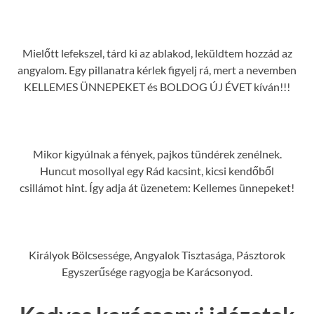
Mielőtt lefekszel, tárd ki az ablakod, leküldtem hozzád az
angyalom. Egy pillanatra kérlek figyelj rá, mert a nevemben
KELLEMES ÜNNEPEKET és BOLDOG ÚJ ÉVET kíván!!!
Mikor kigyúlnak a fények, pajkos tündérek zenélnek.
Huncut mosollyal egy Rád kacsint, kicsi kendőből
csillámot hint. Így adja át üzenetem: Kellemes ünnepeket!
Királyok Bölcsessége, Angyalok Tisztasága, Pásztorok
Egyszerűsége ragyogja be Karácsonyod.