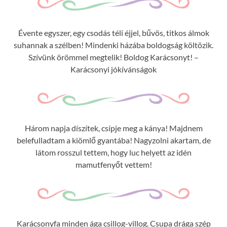
Évente egyszer, egy csodás téli éjjel, bűvös, titkos álmok
suhannak a szélben! Mindenki házába boldogság költözik.
Szívünk örömmel megtelik! Boldog Karácsonyt! –
Karácsonyi jókívánságok
Három napja díszítek, csípje meg a kánya! Majdnem
belefulladtam a kiömlő gyantába! Nagyzolni akartam, de
látom rosszul tettem, hogy luc helyett az idén
mamutfenyőt vettem!
Karácsonyfa minden ága csillog-villog. Csupa drága szép