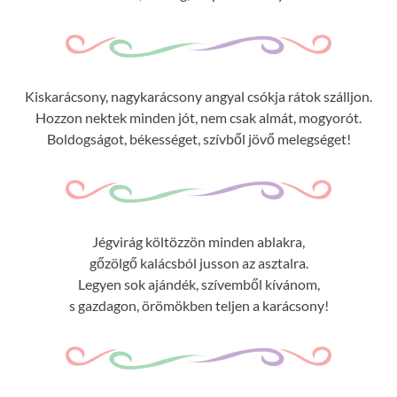
Kiskarácsony, nagykarácsony angyal csókja rátok szálljon.
Hozzon nektek minden jót, nem csak almát, mogyorót.
Boldogságot, békességet, szívből jövő melegséget!
Jégvirág költözzön minden ablakra,
gőzölgő kalácsból jusson az asztalra.
Legyen sok ajándék, szívemből kívánom,
s gazdagon, örömökben teljen a karácsony!