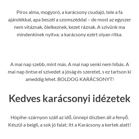
Piros alma, mogyoró, a karácsony csudajó, tele a fa
ajándékkal, apa beszél a szomszéddal – de most az egyszer
nem vitáznak, ölelkeznek, kezet ráznak. A szívünk ma
mindenkinek nyitva: a karácsony ezért olyan ritka.
A mai nap szebb, mint más. A mai nap senki nem hibás. A
mai nap öntse el szívedet a jóság és szeretet, s ez tartson ki
ameddig lehet. BOLDOG KARÁCSONYT!
Kedves karácsonyi idézetek
Hópihe-szárnyon száll az idő, ünnepi díszben áll a fenyő.
Készül a beigli, a sok jó falat; itt a Karácsony a kertek alatt!