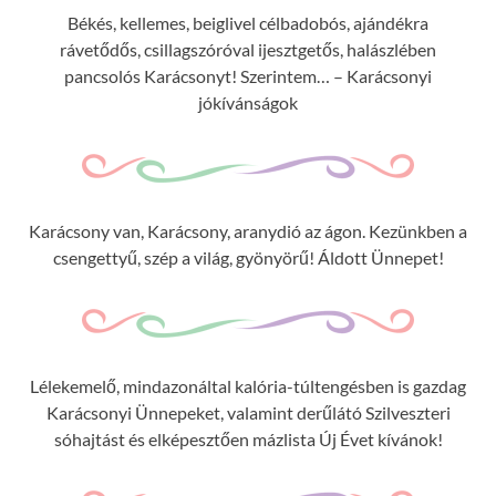
Békés, kellemes, beiglivel célbadobós, ajándékra
rávetődős, csillagszóróval ijesztgetős, halászlében
pancsolós Karácsonyt! Szerintem… – Karácsonyi
jókívánságok
Karácsony van, Karácsony, aranydió az ágon. Kezünkben a
csengettyű, szép a világ, gyönyörű! Áldott Ünnepet!
Lélekemelő, mindazonáltal kalória-túltengésben is gazdag
Karácsonyi Ünnepeket, valamint derűlátó Szilveszteri
sóhajtást és elképesztően mázlista Új Évet kívánok!