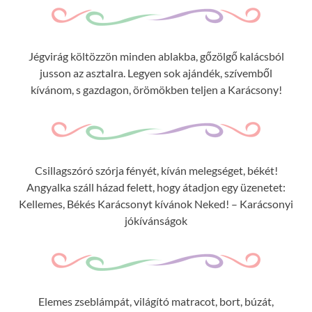
Jégvirág költözzön minden ablakba, gőzölgő kalácsból
jusson az asztalra. Legyen sok ajándék, szívemből
kívánom, s gazdagon, örömökben teljen a Karácsony!
Csillagszóró szórja fényét, kíván melegséget, békét!
Angyalka száll házad felett, hogy átadjon egy üzenetet:
Kellemes, Békés Karácsonyt kívánok Neked! – Karácsonyi
jókívánságok
Elemes zseblámpát, világító matracot, bort, búzát,