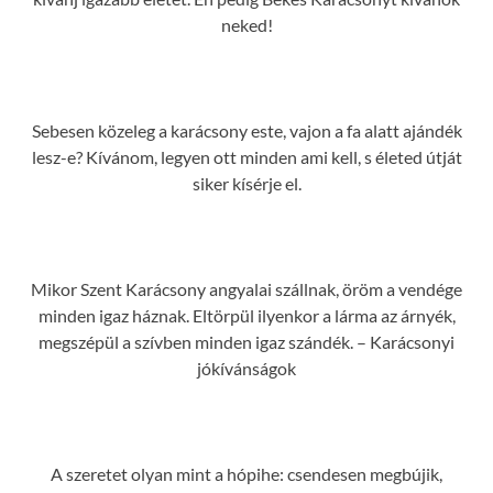
neked!
Sebesen közeleg a karácsony este, vajon a fa alatt ajándék
lesz-e? Kívánom, legyen ott minden ami kell, s életed útját
siker kísérje el.
Mikor Szent Karácsony angyalai szállnak, öröm a vendége
minden igaz háznak. Eltörpül ilyenkor a lárma az árnyék,
megszépül a szívben minden igaz szándék. – Karácsonyi
jókívánságok
A szeretet olyan mint a hópihe: csendesen megbújik,