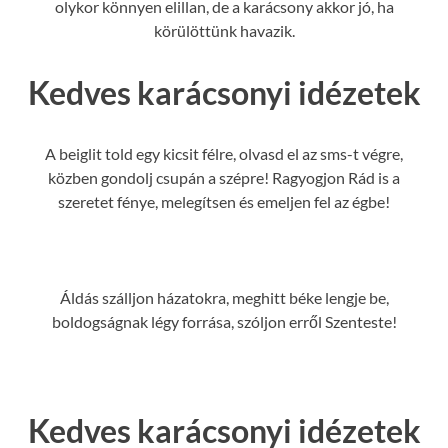
olykor könnyen elillan, de a karácsony akkor jó, ha
körülöttünk havazik.
Kedves karácsonyi idézetek
A beiglit told egy kicsit félre, olvasd el az sms-t végre,
közben gondolj csupán a szépre! Ragyogjon Rád is a
szeretet fénye, melegítsen és emeljen fel az égbe!
Áldás szálljon házatokra, meghitt béke lengje be,
boldogságnak légy forrása, szóljon erről Szenteste!
Kedves karácsonyi idézetek