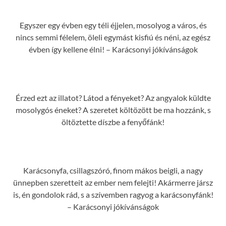
Egyszer egy évben egy téli éjjelen, mosolyog a város, és
nincs semmi félelem, öleli egymást kisfiú és néni, az egész
évben így kellene élni! – Karácsonyi jókívánságok
Érzed ezt az illatot? Látod a fényeket? Az angyalok küldte
mosolygós éneket? A szeretet költözött be ma hozzánk, s
öltöztette díszbe a fenyőfánk!
Karácsonyfa, csillagszóró, finom mákos beigli, a nagy
ünnepben szeretteit az ember nem felejti! Akármerre jársz
is, én gondolok rád, s a szívemben ragyog a karácsonyfánk!
– Karácsonyi jókívánságok