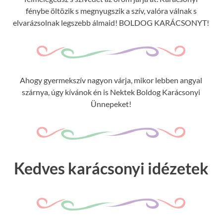
fénybe öltözik s megnyugszik a szív, valóra válnak s
elvarázsolnak legszebb álmaid! BOLDOG KARÁCSONYT!
Ahogy gyermekszív nagyon várja, mikor lebben angyal
szárnya, úgy kívánok én is Nektek Boldog Karácsonyi
Ünnepeket!
Kedves karácsonyi idézetek