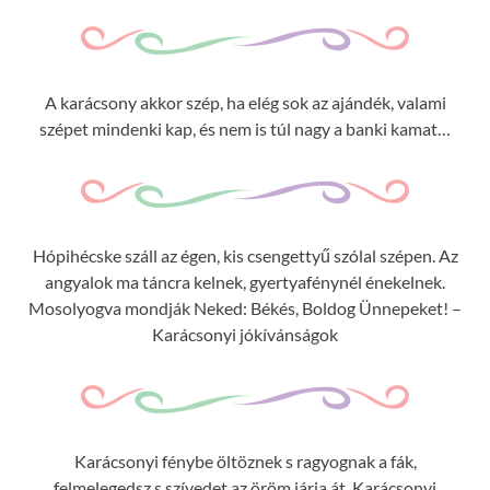
A karácsony akkor szép, ha elég sok az ajándék, valami
szépet mindenki kap, és nem is túl nagy a banki kamat…
Hópihécske száll az égen, kis csengettyű szólal szépen. Az
angyalok ma táncra kelnek, gyertyafénynél énekelnek.
Mosolyogva mondják Neked: Békés, Boldog Ünnepeket! –
Karácsonyi jókívánságok
Karácsonyi fénybe öltöznek s ragyognak a fák,
felmelegedsz s szívedet az öröm járja át. Karácsonyi