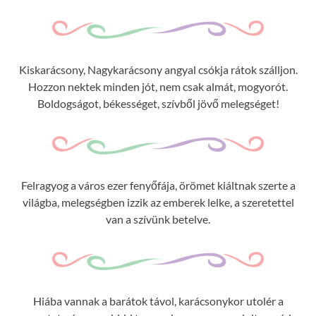
Kiskarácsony, Nagykarácsony angyal csókja rátok szálljon.
Hozzon nektek minden jót, nem csak almát, mogyorót.
Boldogságot, békességet, szívből jövő melegséget!
Felragyog a város ezer fenyőfája, örömet kiáltnak szerte a
világba, melegségben izzik az emberek lelke, a szeretettel
van a szívünk betelve.
Hiába vannak a barátok távol, karácsonykor utolér a