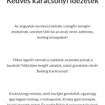
Kedves karácsonyi idézetek
Az angyalok ma táncra kelnek, csengőn-bongón
énekelnek, szeretet tölti be az utcát, teret, kellemes,
boldog ünnepeket!
Mikor együtt vannak a családok, eszembe jutnak a
barátok! Miközben beiglit zabálok, sokat gondolok rátok!
Boldog Karácsonyt!
Kívánd,hogy mindaz, amit ma éjjel gondoltál, ugyanúgy
igaz legyen holnap, s holnapután. Kívánj igazi ünnepet,
kívánj igazabb életet. Én pedig Békés Karácsonyt kívánok