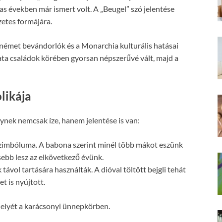
s években már ismert volt. A „Beugel” szó jelentése
zetes formájára.
 német bevándorlók és a Monarchia kulturális hatásai
rata családok körében gyorsan népszerűvé vált, majd a
likája
lynek nemcsak íze, hanem jelentése is van:
szimbóluma. A babona szerint minél több mákot eszünk
ebb lesz az elkövetkező évünk.
 távol tartására használták. A dióval töltött bejgli tehát
t is nyújtott.
helyét a karácsonyi ünnepkörben.