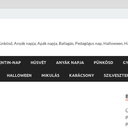
nkösd, Anyák napja, Apák napja, Ballagás, Pedagógus nap, Halloween, Hal
ENTIN-NAP
HÚSVÉT
ANYÁK NAPJA
PÜNKÖSD
G
HALLOWEEN
MIKULÁS
KARÁCSONY
SZILVESZTE
Ü
P
P