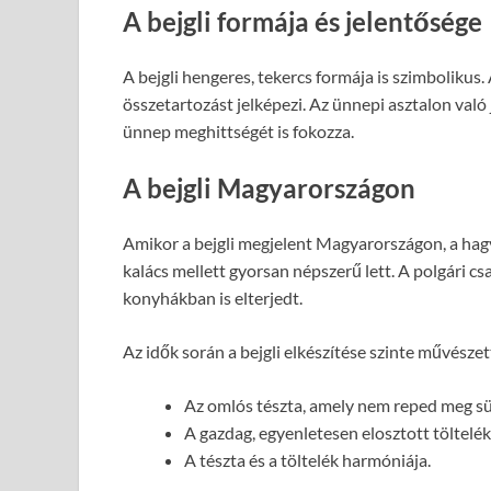
A bejgli formája és jelentősége
A bejgli hengeres, tekercs formája is szimbolikus.
összetartozást jelképezi. Az ünnepi asztalon való
ünnep meghittségét is fokozza.
A bejgli Magyarországon
Amikor a bejgli megjelent Magyarországon, a hag
kalács mellett gyorsan népszerű lett. A polgári cs
konyhákban is elterjedt.
Az idők során a bejgli elkészítése szinte művészett
Az omlós tészta, amely nem reped meg s
A gazdag, egyenletesen elosztott töltelék
A tészta és a töltelék harmóniája.