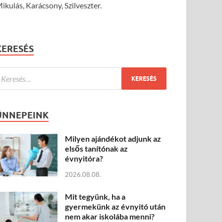
ikulás, Karácsony, Szilveszter.
KERESÉS
ÜNNEPEINK
Milyen ajándékot adjunk az
elsős tanítónak az
évnyitóra?
2026.08.08.
Mit tegyünk, ha a
gyermekünk az évnyitó után
nem akar iskolába menni?