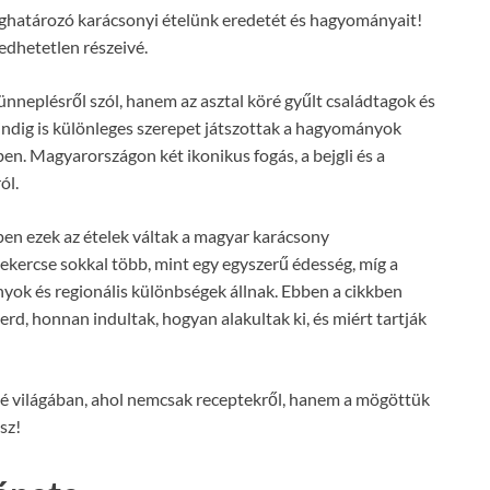
 meghatározó karácsonyi ételünk eredetét és hagyományait!
edhetetlen részeivé.
nneplésről szól, hanem az asztal köré gyűlt családtagok és
mindig is különleges szerepet játszottak a hagyományok
n. Magyarországon két ikonikus fogás, a bejgli és a
ól.
en ezek az ételek váltak a magyar karácsony
tekercse sokkal több, mint egy egyszerű édesség, míg a
yok és regionális különbségek állnak. Ebben a cikkben
erd, honnan indultak, hogyan alakultak ki, és miért tartják
ászlé világában, ahol nemcsak receptekről, hanem a mögöttük
esz!