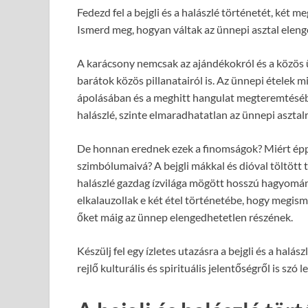
Fedezd fel a bejgli és a halászlé történetét, két
Ismerd meg, hogyan váltak az ünnepi asztal eleng
A karácsony nemcsak az ajándékokról és a közös ü
barátok közös pillanatairól is. Az ünnepi ételek 
ápolásában és a meghitt hangulat megteremtésébe
halászlé, szinte elmaradhatatlan az ünnepi asztalr
De honnan erednek ezek a finomságok? Miért épp
szimbólumaivá? A bejgli mákkal és dióval töltött 
halászlé gazdag ízvilága mögött hosszú hagyomán
elkalauzollak e két étel történetébe, hogy megism
őket máig az ünnep elengedhetetlen részének.
Készülj fel egy ízletes utazásra a bejgli és a hal
rejlő kulturális és spirituális jelentőségről is szó l