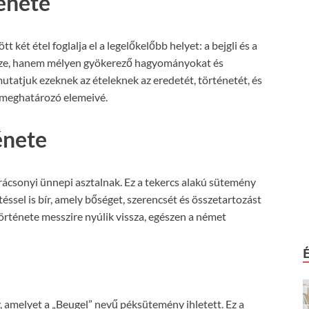
ténete
két étel foglalja el a legelőkelőbb helyet: a bejgli és a
ísze, hanem mélyen gyökerező hagyományokat és
utatjuk ezeknek az ételeknek az eredetét, történetét, és
 meghatározó elemeivé.
énete
arácsonyi ünnepi asztalnak. Ez a tekercs alakú sütemény
ssel is bír, amely bőséget, szerencsét és összetartozást
története messzire nyúlik vissza, egészen a német
, amelyet a „Beugel” nevű péksütemény ihletett. Ez a