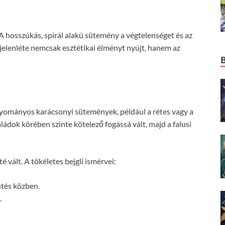
 A hosszúkás, spirál alakú sütemény a végtelenséget és az
 jelenléte nemcsak esztétikai élményt nyújt, hanem az
yományos karácsonyi sütemények, például a rétes vagy a
aládok körében szinte kötelező fogássá vált, majd a falusi
é vált. A tökéletes bejgli ismérvei:
ütés közben.
.