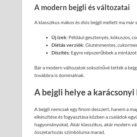
A modern bejgli és változatai
A klasszikus mákos és diós bejgli mellett ma már 
Új ízek
: Például gesztenyés, kókuszos, c
Diétás verziók
: Gluténmentes, cukormen
Díszítés
: Egyre népszerűbbek a mintázott,
Bár a modern változatok sokszínűvé tették a bejgli 
továbbra is dominálnak.
A bejgli helye a karácson
A bejgli nemcsak egy finom desszert, hanem a mag
elkészítése és fogyasztása közben a családok együ
hagyományokat. Akár klasszikus, akár modern vált
összetartozás szimbóluma marad.