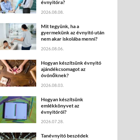
évnyitóra?
2026.08.08.
Mit tegyünk, ha a
gyermekünk az évnyitó után
nem akar iskolába menni?
2026.08.06.
Hogyan készítsünk évnyitó
ajándékcsomagot az
óvónőknek?
2026.08.03.
Hogyan készítsünk
emlékkönyvet az
évnyitóról?
2026.07.28.
Tanévnyitó beszédek