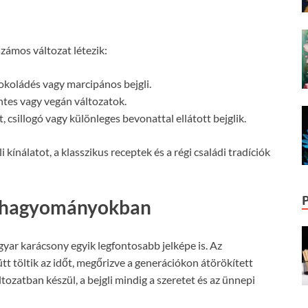
számos változat létezik:
sokoládés vagy marcipános bejgli.
tes vagy vegán változatok.
 csillogó vagy különleges bevonattal ellátott bejglik.
kínálatot, a klasszikus receptek és a régi családi tradíciók
yi hagyományokban
yar karácsony egyik legfontosabb jelképe is. Az
tt töltik az időt, megőrizve a generációkon átörökített
ozatban készül, a bejgli mindig a szeretet és az ünnepi