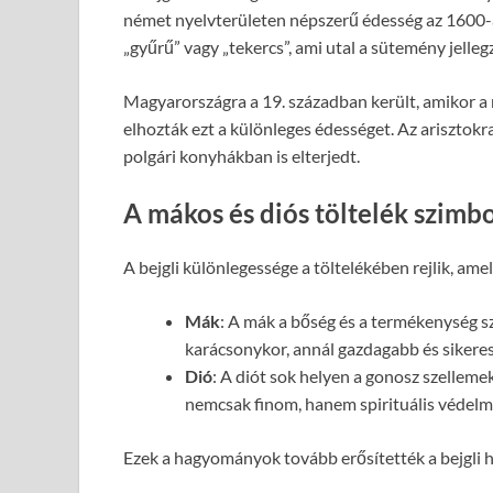
német nyelvterületen népszerű édesség az 1600-a
„gyűrű” vagy „tekercs”, ami utal a sütemény jelleg
Magyarországra a 19. században került, amikor a
elhozták ezt a különleges édességet. Az arisztok
polgári konyhákban is elterjedt.
A mákos és diós töltelék szimbo
A bejgli különlegessége a töltelékében rejlik, ame
Mák
: A mák a bőség és a termékenység 
karácsonykor, annál gazdagabb és sikeres
Dió
: A diót sok helyen a gonosz szellemek
nemcsak finom, hanem spirituális védelme
Ezek a hagyományok tovább erősítették a bejgli 