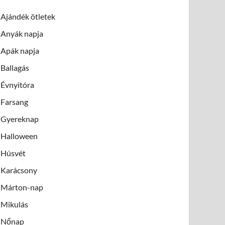
Ajándék ötletek
Anyák napja
Apák napja
Ballagás
Évnyitóra
Farsang
Gyereknap
Halloween
Húsvét
Karácsony
Márton-nap
Mikulás
Nőnap