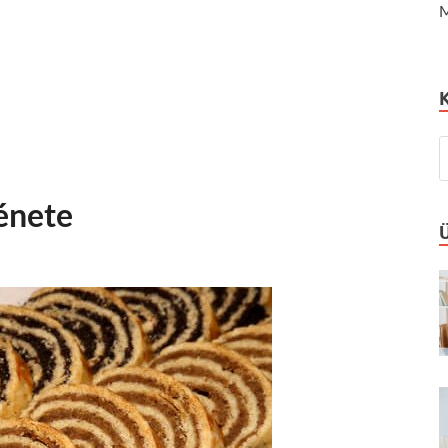
M
ténete