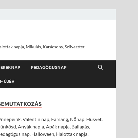
ottak napja, Mikulás, Karácsony, Szilveszter.
YEREKNAP
PEDAGÓGUSNAP
R- ÚJÉV
BEMUTATKOZÁS
nnepeink, Valentin nap, Farsang, Nőnap, Húsvét,
ünkösd, Anyák napja, Apák napja, Ballagás,
edagógus nap, Halloween, Halottak napja,