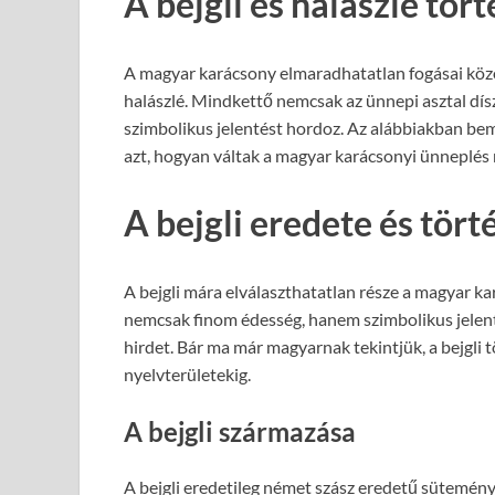
A bejgli és halászlé tör
A magyar karácsony elmaradhatatlan fogásai között 
halászlé. Mindkettő nemcsak az ünnepi asztal d
szimbolikus jelentést hordoz. Az alábbiakban bem
azt, hogyan váltak a magyar karácsonyi ünneplés
A bejgli eredete és tört
A bejgli mára elválaszthatatlan része a magyar k
nemcsak finom édesség, hanem szimbolikus jelenté
hirdet. Bár ma már magyarnak tekintjük, a bejgli 
nyelvterületekig.
A bejgli származása
A bejgli eredetileg német szász eredetű sütemény