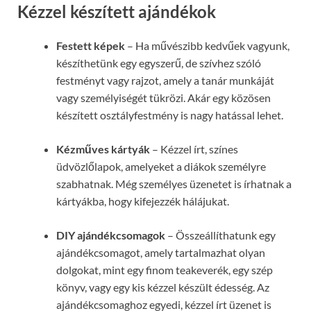
Kézzel készített ajándékok
Festett képek
– Ha művészibb kedvűek vagyunk,
készíthetünk egy egyszerű, de szívhez szóló
festményt vagy rajzot, amely a tanár munkáját
vagy személyiségét tükrözi. Akár egy közösen
készített osztályfestmény is nagy hatással lehet.
Kézműves kártyák
– Kézzel írt, színes
üdvözlőlapok, amelyeket a diákok személyre
szabhatnak. Még személyes üzenetet is írhatnak a
kártyákba, hogy kifejezzék hálájukat.
DIY ajándékcsomagok
– Összeállíthatunk egy
ajándékcsomagot, amely tartalmazhat olyan
dolgokat, mint egy finom teakeverék, egy szép
könyv, vagy egy kis kézzel készült édesség. Az
ajándékcsomaghoz egyedi, kézzel írt üzenet is