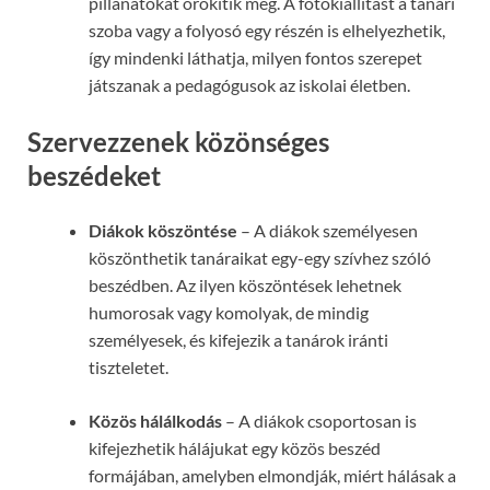
pillanatokat örökítik meg. A fotókiállítást a tanári
szoba vagy a folyosó egy részén is elhelyezhetik,
így mindenki láthatja, milyen fontos szerepet
játszanak a pedagógusok az iskolai életben.
Szervezzenek közönséges
beszédeket
Diákok köszöntése
– A diákok személyesen
köszönthetik tanáraikat egy-egy szívhez szóló
beszédben. Az ilyen köszöntések lehetnek
humorosak vagy komolyak, de mindig
személyesek, és kifejezik a tanárok iránti
tiszteletet.
Közös hálálkodás
– A diákok csoportosan is
kifejezhetik hálájukat egy közös beszéd
formájában, amelyben elmondják, miért hálásak a