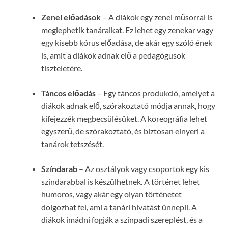
Zenei előadások
– A diákok egy zenei műsorral is
meglephetik tanáraikat. Ez lehet egy zenekar vagy
egy kisebb kórus előadása, de akár egy szóló ének
is, amit a diákok adnak elő a pedagógusok
tiszteletére.
Táncos előadás
– Egy táncos produkció, amelyet a
diákok adnak elő, szórakoztató módja annak, hogy
kifejezzék megbecsülésüket. A koreográfia lehet
egyszerű, de szórakoztató, és biztosan elnyeri a
tanárok tetszését.
Színdarab
– Az osztályok vagy csoportok egy kis
színdarabbal is készülhetnek. A történet lehet
humoros, vagy akár egy olyan történetet
dolgozhat fel, ami a tanári hivatást ünnepli. A
diákok imádni fogják a színpadi szereplést, és a