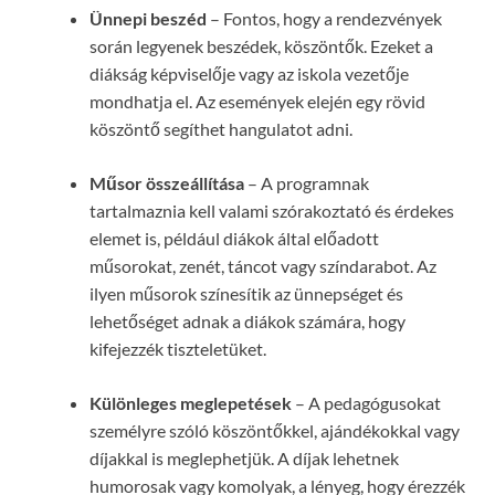
Ünnepi beszéd
– Fontos, hogy a rendezvények
során legyenek beszédek, köszöntők. Ezeket a
diákság képviselője vagy az iskola vezetője
mondhatja el. Az események elején egy rövid
köszöntő segíthet hangulatot adni.
Műsor összeállítása
– A programnak
tartalmaznia kell valami szórakoztató és érdekes
elemet is, például diákok által előadott
műsorokat, zenét, táncot vagy színdarabot. Az
ilyen műsorok színesítik az ünnepséget és
lehetőséget adnak a diákok számára, hogy
kifejezzék tiszteletüket.
Különleges meglepetések
– A pedagógusokat
személyre szóló köszöntőkkel, ajándékokkal vagy
díjakkal is meglephetjük. A díjak lehetnek
humorosak vagy komolyak, a lényeg, hogy érezzék