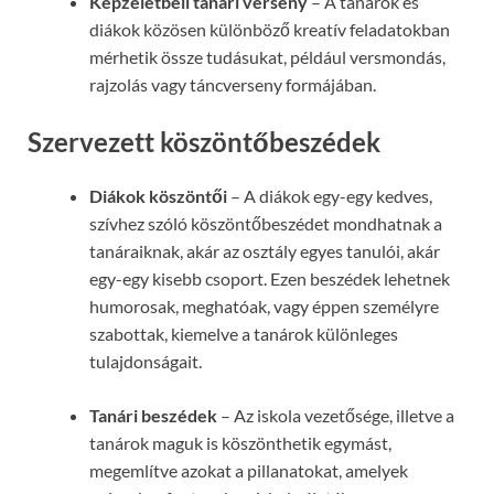
Képzeletbeli tanári verseny
– A tanárok és
diákok közösen különböző kreatív feladatokban
mérhetik össze tudásukat, például versmondás,
rajzolás vagy táncverseny formájában.
Szervezett köszöntőbeszédek
Diákok köszöntői
– A diákok egy-egy kedves,
szívhez szóló köszöntőbeszédet mondhatnak a
tanáraiknak, akár az osztály egyes tanulói, akár
egy-egy kisebb csoport. Ezen beszédek lehetnek
humorosak, meghatóak, vagy éppen személyre
szabottak, kiemelve a tanárok különleges
tulajdonságait.
Tanári beszédek
– Az iskola vezetősége, illetve a
tanárok maguk is köszönthetik egymást,
megemlítve azokat a pillanatokat, amelyek