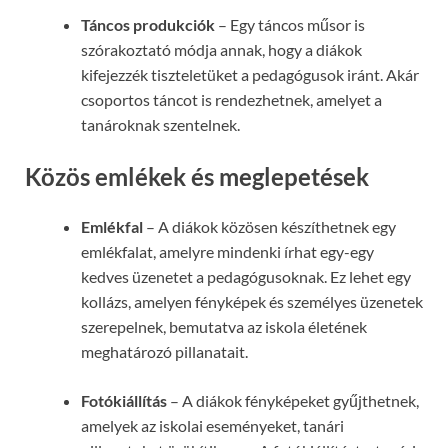
Táncos produkciók
– Egy táncos műsor is
szórakoztató módja annak, hogy a diákok
kifejezzék tiszteletüket a pedagógusok iránt. Akár
csoportos táncot is rendezhetnek, amelyet a
tanároknak szentelnek.
Közös emlékek és meglepetések
Emlékfal
– A diákok közösen készíthetnek egy
emlékfalat, amelyre mindenki írhat egy-egy
kedves üzenetet a pedagógusoknak. Ez lehet egy
kollázs, amelyen fényképek és személyes üzenetek
szerepelnek, bemutatva az iskola életének
meghatározó pillanatait.
Fotókiállítás
– A diákok fényképeket gyűjthetnek,
amelyek az iskolai eseményeket, tanári