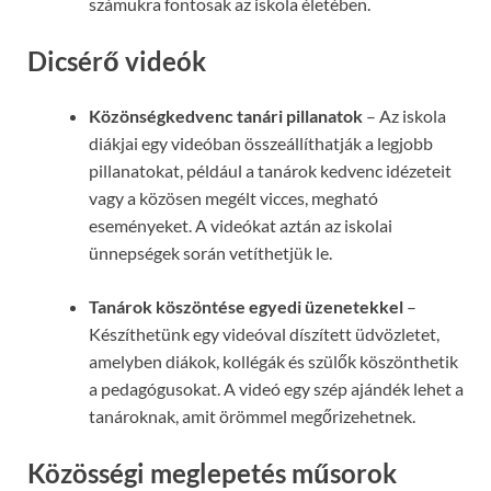
számukra fontosak az iskola életében.
Dicsérő videók
Közönségkedvenc tanári pillanatok
– Az iskola
diákjai egy videóban összeállíthatják a legjobb
pillanatokat, például a tanárok kedvenc idézeteit
vagy a közösen megélt vicces, megható
eseményeket. A videókat aztán az iskolai
ünnepségek során vetíthetjük le.
Tanárok köszöntése egyedi üzenetekkel
–
Készíthetünk egy videóval díszített üdvözletet,
amelyben diákok, kollégák és szülők köszönthetik
a pedagógusokat. A videó egy szép ajándék lehet a
tanároknak, amit örömmel megőrizehetnek.
Közösségi meglepetés műsorok