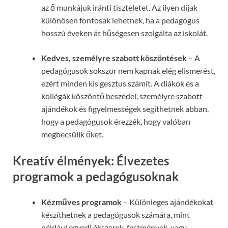
az ő munkájuk iránti tiszteletet. Az ilyen díjak
különösen fontosak lehetnek, ha a pedagógus
hosszú éveken át hűségesen szolgálta az iskolát.
Kedves, személyre szabott köszöntések
– A
pedagógusok sokszor nem kapnak elég elismerést,
ezért minden kis gesztus számít. A diákok és a
kollégák köszöntő beszédei, személyre szabott
ajándékok és figyelmességek segíthetnek abban,
hogy a pedagógusok érezzék, hogy valóban
megbecsülik őket.
Kreatív élmények: Élvezetes
programok a pedagógusoknak
Kézműves programok
– Különleges ajándékokat
készíthetnek a pedagógusok számára, mint
például egyedi ékszerek, festmények, vagy