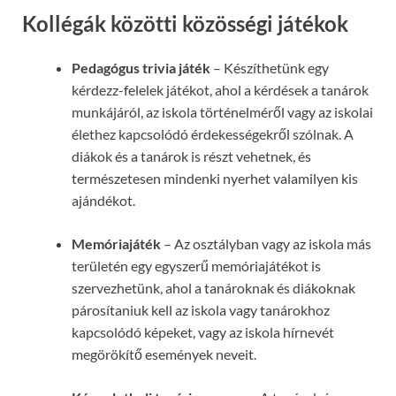
Kollégák közötti közösségi játékok
Pedagógus trivia játék
– Készíthetünk egy
kérdezz-felelek játékot, ahol a kérdések a tanárok
munkájáról, az iskola történelméről vagy az iskolai
élethez kapcsolódó érdekességekről szólnak. A
diákok és a tanárok is részt vehetnek, és
természetesen mindenki nyerhet valamilyen kis
ajándékot.
Memóriajáték
– Az osztályban vagy az iskola más
területén egy egyszerű memóriajátékot is
szervezhetünk, ahol a tanároknak és diákoknak
párosítaniuk kell az iskola vagy tanárokhoz
kapcsolódó képeket, vagy az iskola hírnevét
megörökítő események neveit.