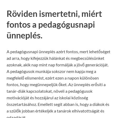
Röviden ismertetni, miért
fontos a pedagógusnapi
ünneplés.
A pedagógusnapi ünneplés azért fontos, mert lehetőséget
ad arra, hogy kifejezzük hálánkat és megbecsülésünket
azoknak, akik nap mint nap formálják a jövő generációját.
A pedagógusok munkája sokszor nem kapja meg a
megfelelő elismerést, ezért ezen a napon különösen
fontos, hogy megünnepeljük őket. Az ünneplés erősíti a
tanár-diák kapcsolatokat, növeli a pedagógusok
motivációját és hozzájárul az iskolai közösség
összetartásához. Emellett segít abban is, hogy a diákok és
a szülők jobban értékeljék a tanárok elhivatottságát és
odaadását.