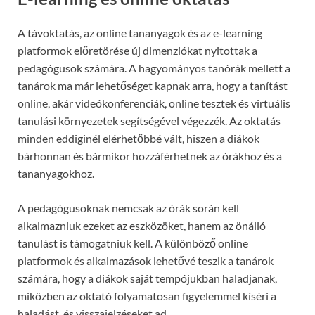
A távoktatás, az online tananyagok és az e-learning
platformok előretörése új dimenziókat nyitottak a
pedagógusok számára. A hagyományos tanórák mellett a
tanárok ma már lehetőséget kapnak arra, hogy a tanítást
online, akár videókonferenciák, online tesztek és virtuális
tanulási környezetek segítségével végezzék. Az oktatás
minden eddiginél elérhetőbbé vált, hiszen a diákok
bárhonnan és bármikor hozzáférhetnek az órákhoz és a
tananyagokhoz.
A pedagógusoknak nemcsak az órák során kell
alkalmazniuk ezeket az eszközöket, hanem az önálló
tanulást is támogatniuk kell. A különböző online
platformok és alkalmazások lehetővé teszik a tanárok
számára, hogy a diákok saját tempójukban haladjanak,
miközben az oktató folyamatosan figyelemmel kíséri a
haladást, és visszajelzéseket ad.