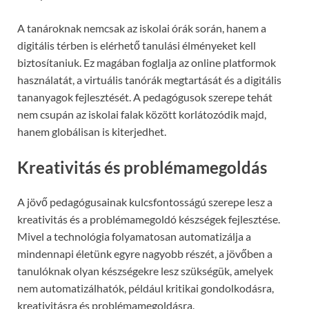
A tanároknak nemcsak az iskolai órák során, hanem a
digitális térben is elérhető tanulási élményeket kell
biztosítaniuk. Ez magában foglalja az online platformok
használatát, a virtuális tanórák megtartását és a digitális
tananyagok fejlesztését. A pedagógusok szerepe tehát
nem csupán az iskolai falak között korlátozódik majd,
hanem globálisan is kiterjedhet.
Kreativitás és problémamegoldás
A jövő pedagógusainak kulcsfontosságú szerepe lesz a
kreativitás és a problémamegoldó készségek fejlesztése.
Mivel a technológia folyamatosan automatizálja a
mindennapi életünk egyre nagyobb részét, a jövőben a
tanulóknak olyan készségekre lesz szükségük, amelyek
nem automatizálhatók, például kritikai gondolkodásra,
kreativitásra és problémamegoldásra.