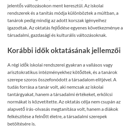
jelentős változásokon ment keresztül. Az iskolai
rendszerek és a tanítás módja különböztek a múltban, a
tanárok pedig mindig az adott korszak igényeihez
igazodtak. Az oktatás fejlődése egyenes következménye a
társadalmi, gazdasági és kulturális változásoknak.
Korábbi idők oktatásának jellemzői
A régi idők iskolai rendszerei gyakran a vallásos vagy
arisztokratikus intézményekhez kötődtek, és a tanárok
szerepe szoros összefonódott a társadalom elitjével. A
tudás forrása a tanár volt, aki nemcsak az iskolai
tantárgyakat, hanem a társadalmi értékeket, erkölcsi
normákat is közvetítette. Az oktatás célja nem csupán az
alapvető írás-olvasás megtanítása volt, hanem a diákok
felkészítése a felnőtt életre, a társadalmi szerepek
betöltésére is.