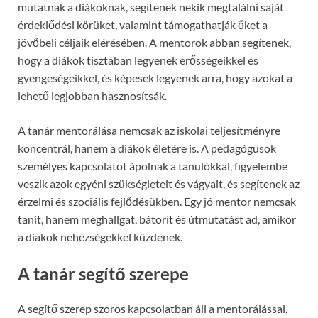
mutatnak a diákoknak, segítenek nekik megtalálni saját
érdeklődési körüket, valamint támogathatják őket a
jövőbeli céljaik elérésében. A mentorok abban segítenek,
hogy a diákok tisztában legyenek erősségeikkel és
gyengeségeikkel, és képesek legyenek arra, hogy azokat a
lehető legjobban hasznosítsák.
A tanár mentorálása nemcsak az iskolai teljesítményre
koncentrál, hanem a diákok életére is. A pedagógusok
személyes kapcsolatot ápolnak a tanulókkal, figyelembe
veszik azok egyéni szükségleteit és vágyait, és segítenek az
érzelmi és szociális fejlődésükben. Egy jó mentor nemcsak
tanít, hanem meghallgat, bátorít és útmutatást ad, amikor
a diákok nehézségekkel küzdenek.
A tanár segítő szerepe
A segítő szerep szoros kapcsolatban áll a mentorálással,