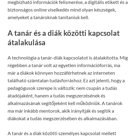
megbízható információk felismerése, a digitális etikett és a
biztonságos online viselkedés mind olyan készségek,
amelyeket a tanároknak tanítaniuk kell.
A tanár és a diák közötti kapcsolat
átalakulása
A technológia a tanár-diák kapcsolatot is átalakította. Míg
régebben a tanár volt az egyetlen információforrás, ma
már a diákok könnyen hozzáférhetnek az interneten
található számtalan tudásforráshoz. Ez azt jelenti, hogy a
pedagógusok szerepe is változik: nem csupán a tudás
átadójaként, hanem a tudás megszerzésének és
alkalmazásának segítőjeként kell működniük. A tanárok
ma már inkább mentorok, akik irányítják és segítik a
diákokat a tudás megszerzésében és alkalmazásában.
A tanár és a diák közötti személyes kapcsolat mellett