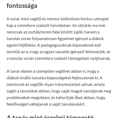
fontossága
A tanár mint segítő és mentor különösen fontos szerepet
kap a személyre szabott tanulásban. Az oktatás ma már
nemcsak az osztályterem falai között zajlik, hanem a
tanulás során folyamatosan figyelmet igényel a diákok
egyéni fejlődése. A pedagógusoknak képeseknek kell
lenniük arra, hogy az egyes tanulók igényeit felismerjék, és
a tanulás során személyre szabott támogatást nyújtsanak.
A tanár ebben a szerepben segíthet abban is, hogy a
diákok önálló tanulási képességeket fejlesszenek ki. A
mentorok és segítők olyan iránymutatást adnak, amely
segíti a tanulókat abban, hogy saját maguk tanuljanak meg
problémákat megoldani, és bátorítják őket abban, hogy
felelősséget vállaljanak a saját tanulásukért.
A tanár mint érzelmi támogató