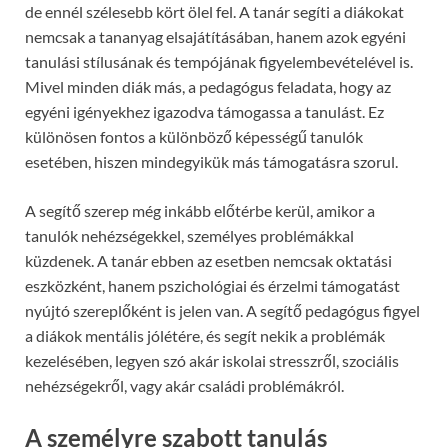
de ennél szélesebb kört ölel fel. A tanár segíti a diákokat
nemcsak a tananyag elsajátításában, hanem azok egyéni
tanulási stílusának és tempójának figyelembevételével is.
Mivel minden diák más, a pedagógus feladata, hogy az
egyéni igényekhez igazodva támogassa a tanulást. Ez
különösen fontos a különböző képességű tanulók
esetében, hiszen mindegyikük más támogatásra szorul.
A segítő szerep még inkább előtérbe kerül, amikor a
tanulók nehézségekkel, személyes problémákkal
küzdenek. A tanár ebben az esetben nemcsak oktatási
eszközként, hanem pszichológiai és érzelmi támogatást
nyújtó szereplőként is jelen van. A segítő pedagógus figyel
a diákok mentális jólétére, és segít nekik a problémák
kezelésében, legyen szó akár iskolai stresszről, szociális
nehézségekről, vagy akár családi problémákról.
A személyre szabott tanulás