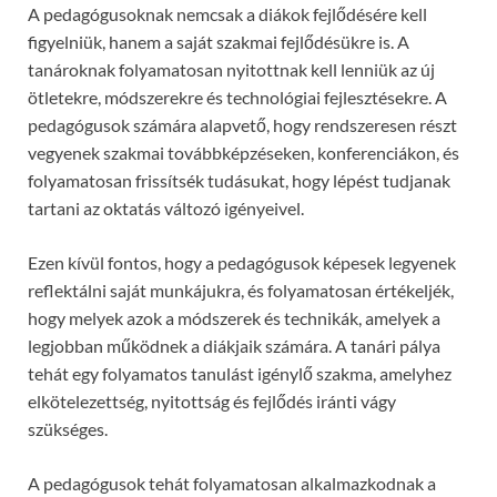
A pedagógusoknak nemcsak a diákok fejlődésére kell
figyelniük, hanem a saját szakmai fejlődésükre is. A
tanároknak folyamatosan nyitottnak kell lenniük az új
ötletekre, módszerekre és technológiai fejlesztésekre. A
pedagógusok számára alapvető, hogy rendszeresen részt
vegyenek szakmai továbbképzéseken, konferenciákon, és
folyamatosan frissítsék tudásukat, hogy lépést tudjanak
tartani az oktatás változó igényeivel.
Ezen kívül fontos, hogy a pedagógusok képesek legyenek
reflektálni saját munkájukra, és folyamatosan értékeljék,
hogy melyek azok a módszerek és technikák, amelyek a
legjobban működnek a diákjaik számára. A tanári pálya
tehát egy folyamatos tanulást igénylő szakma, amelyhez
elkötelezettség, nyitottság és fejlődés iránti vágy
szükséges.
A pedagógusok tehát folyamatosan alkalmazkodnak a