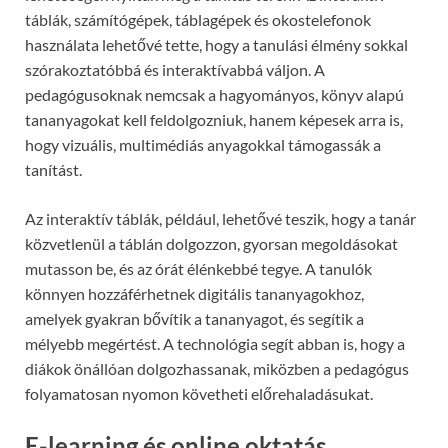
táblák, számítógépek, táblagépek és okostelefonok
használata lehetővé tette, hogy a tanulási élmény sokkal
szórakoztatóbbá és interaktívabbá váljon. A
pedagógusoknak nemcsak a hagyományos, könyv alapú
tananyagokat kell feldolgozniuk, hanem képesek arra is,
hogy vizuális, multimédiás anyagokkal támogassák a
tanítást.
Az interaktív táblák, például, lehetővé teszik, hogy a tanár
közvetlenül a táblán dolgozzon, gyorsan megoldásokat
mutasson be, és az órát élénkebbé tegye. A tanulók
könnyen hozzáférhetnek digitális tananyagokhoz,
amelyek gyakran bővítik a tananyagot, és segítik a
mélyebb megértést. A technológia segít abban is, hogy a
diákok önállóan dolgozhassanak, miközben a pedagógus
folyamatosan nyomon követheti előrehaladásukat.
E-learning és online oktatás