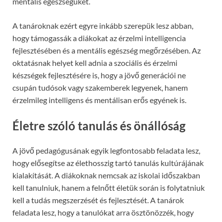
mentális egészségüket.
A tanároknak ezért egyre inkább szerepük lesz abban,
hogy támogassák a diákokat az érzelmi intelligencia
fejlesztésében és a mentális egészség megőrzésében. Az
oktatásnak helyet kell adnia a szociális és érzelmi
készségek fejlesztésére is, hogy a jövő generációi ne
csupán tudósok vagy szakemberek legyenek, hanem
érzelmileg intelligens és mentálisan erős egyének is.
Életre szóló tanulás és önállóság
A jövő pedagógusának egyik legfontosabb feladata lesz,
hogy elősegítse az élethosszig tartó tanulás kultúrájának
kialakítását. A diákoknak nemcsak az iskolai időszakban
kell tanulniuk, hanem a felnőtt életük során is folytatniuk
kell a tudás megszerzését és fejlesztését. A tanárok
feladata lesz, hogy a tanulókat arra ösztönözzék, hogy