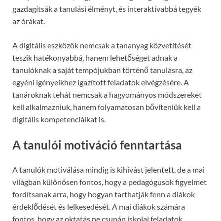
gazdagítsák a tanulási élményt, és interaktívabbá tegyék
az órákat.
A digitális eszközök nemcsak a tananyag közvetítését
teszik hatékonyabbá, hanem lehetőséget adnak a
tanulóknak a saját tempójukban történő tanulásra, az
egyéni igényeikhez igazított feladatok elvégzésére. A
tanároknak tehát nemcsak a hagyományos módszereket
kell alkalmazniuk, hanem folyamatosan bővíteniük kell a
digitális kompetenciáikat is.
A tanulói motiváció fenntartása
A tanulók motiválása mindig is kihívást jelentett, de a mai
világban különösen fontos, hogy a pedagógusok figyelmet
fordítsanak arra, hogy hogyan tarthatják fenn a diákok
érdeklődését és lelkesedését. A mai diákok számára
fontos, hogy az oktatás ne csupán iskolai feladatok