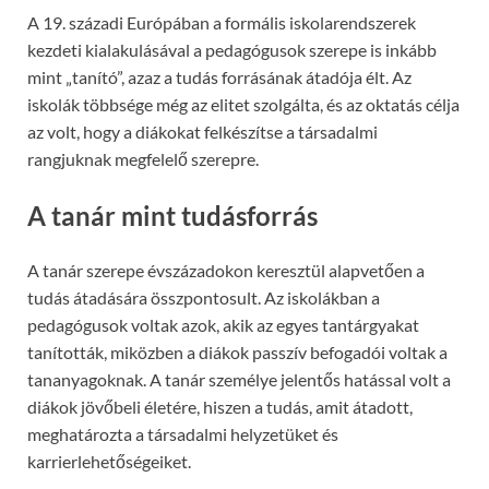
A 19. századi Európában a formális iskolarendszerek
kezdeti kialakulásával a pedagógusok szerepe is inkább
mint „tanító”, azaz a tudás forrásának átadója élt. Az
iskolák többsége még az elitet szolgálta, és az oktatás célja
az volt, hogy a diákokat felkészítse a társadalmi
rangjuknak megfelelő szerepre.
A tanár mint tudásforrás
A tanár szerepe évszázadokon keresztül alapvetően a
tudás átadására összpontosult. Az iskolákban a
pedagógusok voltak azok, akik az egyes tantárgyakat
tanították, miközben a diákok passzív befogadói voltak a
tananyagoknak. A tanár személye jelentős hatással volt a
diákok jövőbeli életére, hiszen a tudás, amit átadott,
meghatározta a társadalmi helyzetüket és
karrierlehetőségeiket.