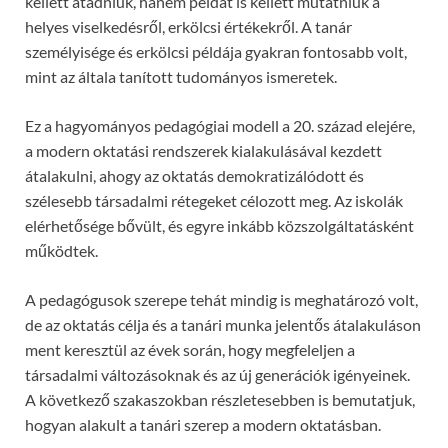
kellett átadniuk, hanem példát is kellett mutatniuk a
helyes viselkedésről, erkölcsi értékekről. A tanár
személyisége és erkölcsi példája gyakran fontosabb volt,
mint az általa tanított tudományos ismeretek.
Ez a hagyományos pedagógiai modell a 20. század elejére,
a modern oktatási rendszerek kialakulásával kezdett
átalakulni, ahogy az oktatás demokratizálódott és
szélesebb társadalmi rétegeket célozott meg. Az iskolák
elérhetősége bővült, és egyre inkább közszolgáltatásként
működtek.
A pedagógusok szerepe tehát mindig is meghatározó volt,
de az oktatás célja és a tanári munka jelentős átalakuláson
ment keresztül az évek során, hogy megfeleljen a
társadalmi változásoknak és az új generációk igényeinek.
A következő szakaszokban részletesebben is bemutatjuk,
hogyan alakult a tanári szerep a modern oktatásban.