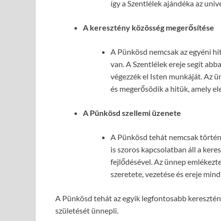
így a Szentlélek ajándéka az unive
A keresztény közösség megerősítése
A Pünkösd nemcsak az egyéni hit
van. A Szentlélek ereje segít ab
végezzék el Isten munkáját. Az 
és megerősödik a hitük, amely ele
A Pünkösd szellemi üzenete
A Pünkösd tehát nemcsak történ
is szoros kapcsolatban áll a kere
fejlődésével. Az ünnep emlékeztet
szeretete, vezetése és ereje mind
A Pünkösd tehát az egyik legfontosabb keresztény
születését ünnepli.