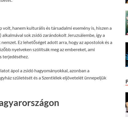
volt, hanem kulturális és társadalmi esemény is, hiszen a
 alkalmával sok zsidó zarándokolt Jeruzsálembe, így a
 nemzet. Ez lehetőséget adott arra, hogy az apostolok és a
özőbb nyelveken szólítsák meg az embereket, ami
s terjedéséhez.
latot ápol a zsidó hagyományokkal, azonban a
egyház születését és a Szentlélek eljövetelét ünnepeljük
agyarországon