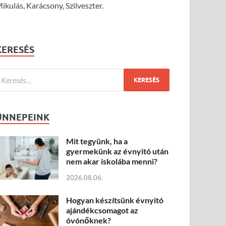
ikulás, Karácsony, Szilveszter.
KERESÉS
ÜNNEPEINK
Mit tegyünk, ha a
gyermekünk az évnyitó után
nem akar iskolába menni?
2026.08.06.
Hogyan készítsünk évnyitó
ajándékcsomagot az
óvónőknek?