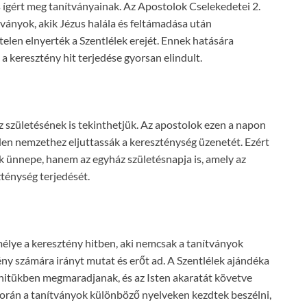
s ígért meg tanítványainak. Az Apostolok Cselekedetei 2.
ítványok, akik Jézus halála és feltámadása után
telen elnyerték a Szentlélek erejét. Ennek hatására
s a keresztény hit terjedése gyorsan elindult.
áz születésének is tekinthetjük. Az apostolok ezen a napon
den nemzethez eljuttassák a kereszténység üzenetét. Ezért
 ünnepe, hanem az egyház születésnapja is, amely az
zténység terjedését.
élye a keresztény hitben, aki nemcsak a tanítványok
y számára irányt mutat és erőt ad. A Szentlélek ajándéka
 hitükben megmaradjanak, és az Isten akaratát követve
orán a tanítványok különböző nyelveken kezdtek beszélni,