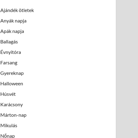
Ajándék ötletek
Anyák napja
Apák napja
Ballagás
Évnyitóra
Farsang
Gyereknap
Halloween
Húsvét
Karácsony
Márton-nap
Mikulás
Nőnap