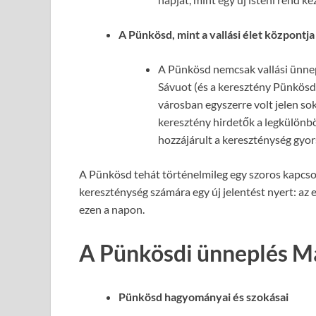
A Pünkösd, mint a vallási élet központja
A Pünkösd nemcsak vallási ünnep 
Sávuot (és a keresztény Pünkösd)
városban egyszerre volt jelen sok
keresztény hirdetők a legkülönb
hozzájárult a kereszténység gyor
A Pünkösd tehát történelmileg egy szoros kapcso
kereszténység számára egy új jelentést nyert: az 
ezen a napon.
A Pünkösdi ünneplés M
Pünkösd hagyományai és szokásai