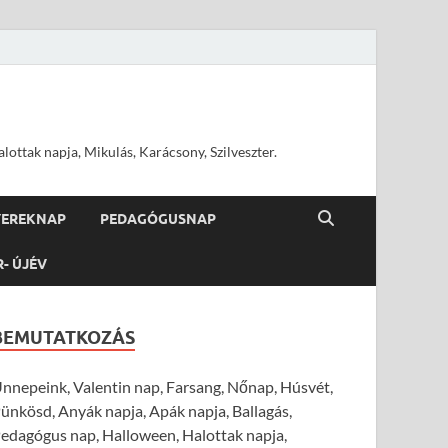
ottak napja, Mikulás, Karácsony, Szilveszter.
YEREKNAP
PEDAGÓGUSNAP
R- ÚJÉV
BEMUTATKOZÁS
nnepeink, Valentin nap, Farsang, Nőnap, Húsvét,
ünkösd, Anyák napja, Apák napja, Ballagás,
edagógus nap, Halloween, Halottak napja,