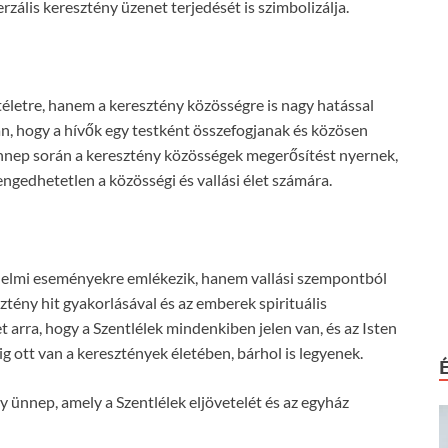
rzális keresztény üzenet terjedését is szimbolizálja.
életre, hanem a keresztény közösségre is nagy hatással
ban, hogy a hívők egy testként összefogjanak és közösen
ünnep során a keresztény közösségek megerősítést nyernek,
ngedhetetlen a közösségi és vallási élet számára.
elmi eseményekre emlékezik, hanem vallási szempontból
sztény hit gyakorlásával és az emberek spirituális
 arra, hogy a Szentlélek mindenkiben jelen van, és az Isten
ig ott van a keresztények életében, bárhol is legyenek.
 ünnep, amely a Szentlélek eljövetelét és az egyház