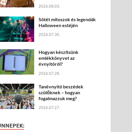
2026.08.03.
Sötét mítoszok és legendák
Halloween estéjén
2026.07.30.
Hogyan készítsünk
emlékkönyvet az
évnyitóról?
2026.07.28.
Tanévnyitó beszédek
szülőknek – hogyan
fogalmazzuk meg?
2026.07.27.
ÜNNEPEK: