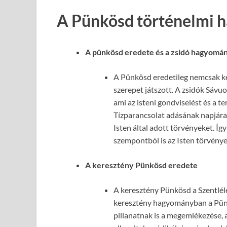
A Pünkösd történelmi h
A pünkösd eredete és a zsidó hagyomá
A Pünkösd eredetileg nemcsak ke
szerepet játszott. A zsidók Sávuo
ami az isteni gondviselést és a 
Tízparancsolat adásának napjára
Isten által adott törvényeket. Íg
szempontból is az Isten törvény
A keresztény Pünkösd eredete
A keresztény Pünkösd a Szentléle
keresztény hagyományban a Pün
pillanatnak is a megemlékezése, a