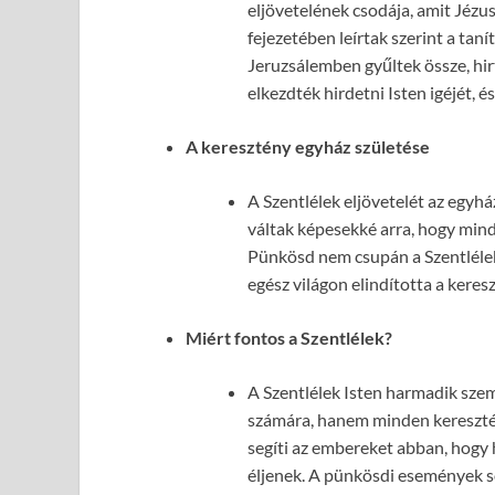
eljövetelének csodája, amit Jézu
fejezetében leírtak szerint a tan
Jeruzsálemben gyűltek össze, hir
elkezdték hirdetni Isten igéjét, é
A keresztény egyház születése
A Szentlélek eljövetelét az egyh
váltak képesekké arra, hogy min
Pünkösd nem csupán a Szentlélek
egész világon elindította a keres
Miért fontos a Szentlélek?
A Szentlélek Isten harmadik szem
számára, hanem minden keresztén
segíti az embereket abban, hogy
éljenek. A pünkösdi események s