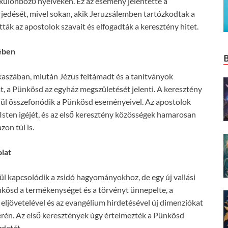
különböző nyelveken. Ez az esemény jelentette a
jedését, mivel sokan, akik Jeruzsálemben tartózkodtak a
ták az apostolok szavait és elfogadták a keresztény hitet.
ében
kaszában, miután Jézus feltámadt és a tanítványok
, a Pünkösd az egyház megszületését jelenti. A keresztény
nül összefonódik a Pünkösd eseményeivel. Az apostolok
 Isten igéjét, és az első keresztény közösségek hamarosan
on túl is.
lat
l kapcsolódik a zsidó hagyományokhoz, de egy új vallási
nkösd a termékenységet és a törvényt ünnepelte, a
eljövetelével és az evangélium hirdetésével új dimenziókat
 terén. Az első keresztények úgy értelmezték a Pünkösd
zdetét.