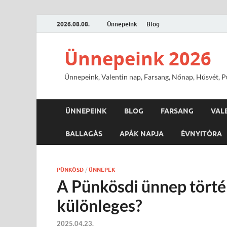
2026.08.08.
Ünnepeink
Blog
Ünnepeink 2026
Ünnepeink, Valentin nap, Farsang, Nőnap, Húsvét, Pü
ÜNNEPEINK
BLOG
FARSANG
VAL
BALLAGÁS
APÁK NAPJA
ÉVNYITÓRA
PÜNKÖSD
/
ÜNNEPEK
A Pünkösdi ünnep törté
különleges?
2025.04.23.