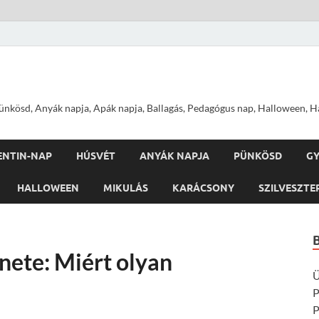
nkösd, Anyák napja, Apák napja, Ballagás, Pedagógus nap, Halloween, Hal
ENTIN-NAP
HÚSVÉT
ANYÁK NAPJA
PÜNKÖSD
G
HALLOWEEN
MIKULÁS
KARÁCSONY
SZILVESZTE
nete: Miért olyan
Ü
P
P