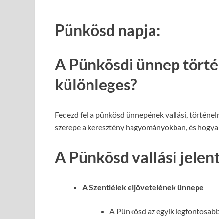
Pünkösd napja:
A Pünkösdi ünnep törté
különleges?
Fedezd fel a pünkösd ünnepének vallási, történelm
szerepe a keresztény hagyományokban, és hogyan
A Pünkösd vallási jelen
A Szentlélek eljövetelének ünnepe
A Pünkösd az egyik legfontosabb