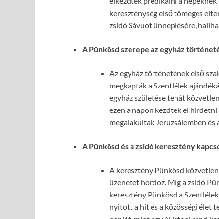
elkezdtek prédikálni a népeknek 
kereszténység első tömeges elter
zsidó Sávuot ünneplésére, hallhat
A Pünkösd szerepe az egyház történet
Az egyház történetének első sza
megkapták a Szentlélek ajándékát
egyház születése tehát közvetle
ezen a napon kezdtek el hirdetni
megalakultak Jeruzsálemben és az
A Pünkösd és a zsidó keresztény kapcso
A keresztény Pünkösd közvetlenü
üzenetet hordoz. Míg a zsidó Pü
keresztény Pünkösd a Szentlélek 
nyitott a hit és a közösségi élet
napját, mint egy új isteni rend ke