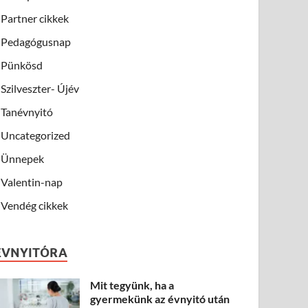
Partner cikkek
Pedagógusnap
Pünkösd
Szilveszter- Újév
Tanévnyitó
Uncategorized
Ünnepek
Valentin-nap
Vendég cikkek
ÉVNYITÓRA
Mit tegyünk, ha a
gyermekünk az évnyitó után