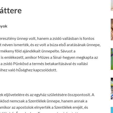
áttere
nyok
resztény ünnep volt, hanem a zsidó vallásban is fontos
t néven ismerték, és ez volt a búza első aratásának ünnepe,
termékeny föld ajándékait ünnepelte. Sávuot a
 is emlékezett, amikor Mózes a Sínai-hegyen megkapta az
y a zsidó Pünkösd a termés betakarításával és vallási
eihez való hűséghez kapcsolódott.
k eljövetelére és az egyház születésére összpontosít. A
kösd nemcsak a Szentlélek ünnepe, hanem annak a
mikor az apostolok elnyerték a Szentlélek erejét, és