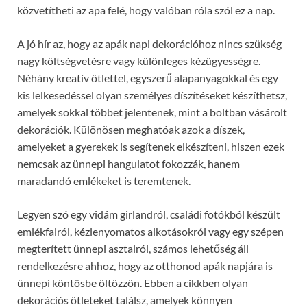
közvetítheti az apa felé, hogy valóban róla szól ez a nap.
A jó hír az, hogy az apák napi dekorációhoz nincs szükség
nagy költségvetésre vagy különleges kézügyességre.
Néhány kreatív ötlettel, egyszerű alapanyagokkal és egy
kis lelkesedéssel olyan személyes díszítéseket készíthetsz,
amelyek sokkal többet jelentenek, mint a boltban vásárolt
dekorációk. Különösen meghatóak azok a díszek,
amelyeket a gyerekek is segítenek elkészíteni, hiszen ezek
nemcsak az ünnepi hangulatot fokozzák, hanem
maradandó emlékeket is teremtenek.
Legyen szó egy vidám girlandról, családi fotókból készült
emlékfalról, kézlenyomatos alkotásokról vagy egy szépen
megterített ünnepi asztalról, számos lehetőség áll
rendelkezésre ahhoz, hogy az otthonod apák napjára is
ünnepi köntösbe öltözzön. Ebben a cikkben olyan
dekorációs ötleteket találsz, amelyek könnyen