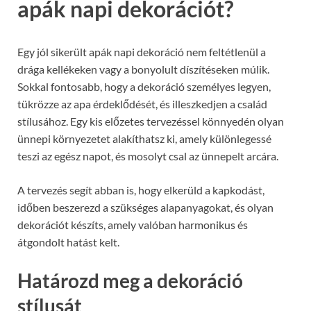
apák napi dekorációt?
Egy jól sikerült apák napi dekoráció nem feltétlenül a
drága kellékeken vagy a bonyolult díszítéseken múlik.
Sokkal fontosabb, hogy a dekoráció személyes legyen,
tükrözze az apa érdeklődését, és illeszkedjen a család
stílusához. Egy kis előzetes tervezéssel könnyedén olyan
ünnepi környezetet alakíthatsz ki, amely különlegessé
teszi az egész napot, és mosolyt csal az ünnepelt arcára.
A tervezés segít abban is, hogy elkerüld a kapkodást,
időben beszerezd a szükséges alapanyagokat, és olyan
dekorációt készíts, amely valóban harmonikus és
átgondolt hatást kelt.
Határozd meg a dekoráció
stílusát