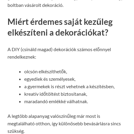
boltban vásárolt dekoráció.
Miért érdemes saját kezűleg
elkészíteni a dekorációkat?
A DIY (csináld magad) dekorációk számos előnnyel
rendelkeznek:
olcsón elkészíthetők,
egyediek és személyesek,
a gyermekek is részt vehetnek a készítésben,
kreatív időtöltést biztosítanak,
maradandó emlékké válhatnak.
A legtöbb alapanyag valószínűleg már most is
megtalálható otthon, így különösebb bevásárlásra sincs
szükség.