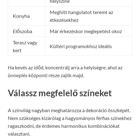
helyszíne
Meghitt hangulatot teremt az
Konyha
étkezésekhez
Előszoba
Már érkezéskor meglepetést okoz
Terasz vagy
Kültéri programokhoz ideális
kert
Ha kevés az időd, koncentrálj arra a helyiségre, ahol az
ünneplés központi része zajlik majd.
Válassz megfelelő színeket
A színvilág nagyban meghatározza a dekoráció összképét.
Nem szükséges kizárólag a hagyományos férfias színekhez
ragaszkodni, de érdemes harmonikus kombinációkat
választani.