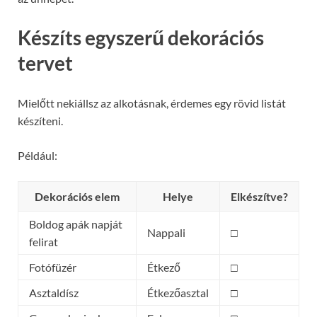
Készíts egyszerű dekorációs
tervet
Mielőtt nekiállsz az alkotásnak, érdemes egy rövid listát
készíteni.
Például:
Dekorációs elem
Helye
Elkészítve?
Boldog apák napját
Nappali
□
felirat
Fotófüzér
Étkező
□
Asztaldísz
Étkezőasztal
□