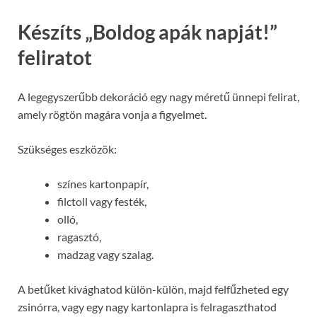
Készíts „Boldog apák napját!”
feliratot
A legegyszerűbb dekoráció egy nagy méretű ünnepi felirat,
amely rögtön magára vonja a figyelmet.
Szükséges eszközök:
színes kartonpapír,
filctoll vagy festék,
olló,
ragasztó,
madzag vagy szalag.
A betűket kivághatod külön-külön, majd felfűzheted egy
zsinórra, vagy egy nagy kartonlapra is felragaszthatod