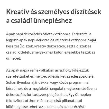
Kreatív és személyes díszítések
a családi ünnepléshez
Apák napi dekorációs ötletek otthonra Fedezd fel a
legjobb apák napi dekorációs ötleteket otthonra! Saját
készítésű díszek, kreatív dekorációk, asztaldíszek és
családi ötletek, amelyek még különlegesebbé teszik az
ünnepet.
Az apák napja remek alkalom arra, hogy kifejezzük
szeretetünket és megbecsülésünket az édesapák felé.
Sokan ilyenkor ajándékkal vagy közös programmal
készülnek, de a megfelelő hangulat megteremtésében a
dekoráció is fontos szerepet játszhat. Egy ünnepien
feldíszített otthon már a nap első pillanataitól
különlegessé teheti az alkalmat, és azt az érzést