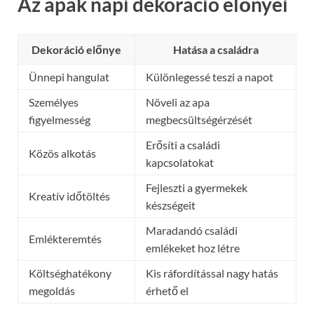
Az apák napi dekoráció előnyei
Dekoráció előnye
Hatása a családra
Ünnepi hangulat
Különlegessé teszi a napot
Személyes
Növeli az apa
figyelmesség
megbecsültségérzését
Erősíti a családi
Közös alkotás
kapcsolatokat
Fejleszti a gyermekek
Kreatív időtöltés
készségeit
Maradandó családi
Emlékteremtés
emlékeket hoz létre
Költséghatékony
Kis ráfordítással nagy hatás
megoldás
érhető el