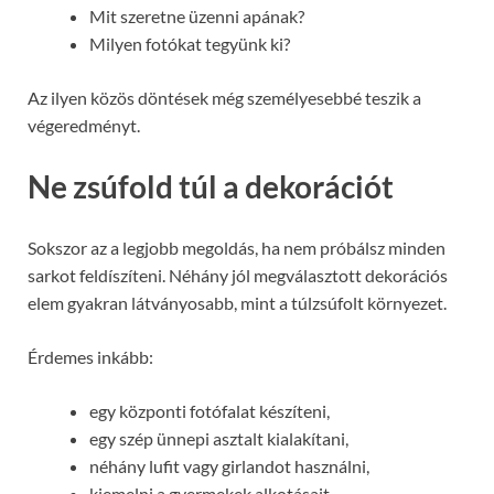
Mit szeretne üzenni apának?
Milyen fotókat tegyünk ki?
Az ilyen közös döntések még személyesebbé teszik a
végeredményt.
Ne zsúfold túl a dekorációt
Sokszor az a legjobb megoldás, ha nem próbálsz minden
sarkot feldíszíteni. Néhány jól megválasztott dekorációs
elem gyakran látványosabb, mint a túlzsúfolt környezet.
Érdemes inkább:
egy központi fotófalat készíteni,
egy szép ünnepi asztalt kialakítani,
néhány lufit vagy girlandot használni,
kiemelni a gyermekek alkotásait.