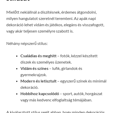
Mielőtt nekiállnál a díszítésnek, érdemes átgondolni,
milyen hangulatot szeretnél teremteni. Az apák napi
dekoráció lehet vidám és játékos, elegáns és visszafogott,
vagy akár teljesen személyre szabott is.
Néhány népszerű stílus:
Családias és meghitt
– fotók, kézzel készített
díszek és személyes üzenetek.
Vidám és színes
– lufik, girlandok és
gyermekrajzok.
Modern és letisztult
– egyszerű színek és minimál
dekoráció.
Hobbihoz kapcsolódó
– sport, autók, horgászat
vagy más kedvenc elfoglaltság témájában.
A kiválasztott stílus segít abban, hogy minden dekorációs