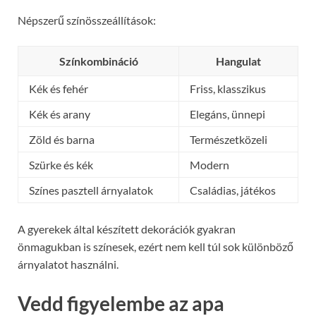
Népszerű színösszeállítások:
Színkombináció
Hangulat
Kék és fehér
Friss, klasszikus
Kék és arany
Elegáns, ünnepi
Zöld és barna
Természetközeli
Szürke és kék
Modern
Színes pasztell árnyalatok
Családias, játékos
A gyerekek által készített dekorációk gyakran
önmagukban is színesek, ezért nem kell túl sok különböző
árnyalatot használni.
Vedd figyelembe az apa