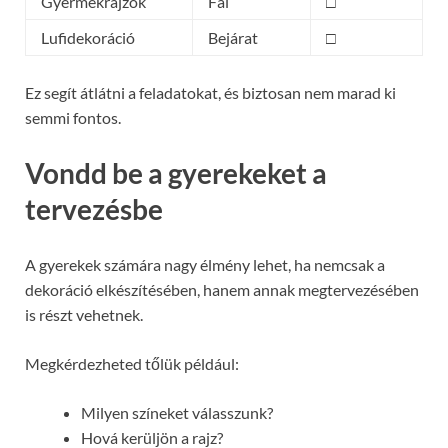
Gyermekrajzok
Fal
□
Lufidekoráció
Bejárat
□
Ez segít átlátni a feladatokat, és biztosan nem marad ki
semmi fontos.
Vondd be a gyerekeket a
tervezésbe
A gyerekek számára nagy élmény lehet, ha nemcsak a
dekoráció elkészítésében, hanem annak megtervezésében
is részt vehetnek.
Megkérdezheted tőlük például:
Milyen színeket válasszunk?
Hová kerüljön a rajz?