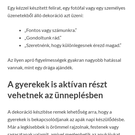
Egy kézzel készített felirat, egy fotófal vagy egy személyes
üzenetekből álló dekoráció azt üzeni:
„Fontos vagy számunkra.”
„Gondoltunk rád.”
„Szeretnénk, hogy különlegesnek érezd magad.”
Az ilyen apró figyelmességek gyakran nagyobb hatással
vannak, mint egy drága ajándék.
A gyerekek is aktívan részt
vehetnek az ünneplésben
A dekoráció készítése remek lehetőség arra, hogy a
gyerekek is bekapcsolódjanak az apák napi készülődésbe.
Már a legkisebbek is örömmel rajzolnak, festenek vagy
ragasztanak valamit, amivel meglephetik az apukájukat.