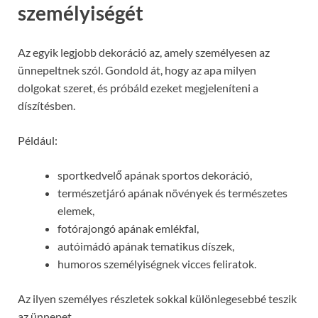
személyiségét
Az egyik legjobb dekoráció az, amely személyesen az
ünnepeltnek szól. Gondold át, hogy az apa milyen
dolgokat szeret, és próbáld ezeket megjeleníteni a
díszítésben.
Például:
sportkedvelő apának sportos dekoráció,
természetjáró apának növények és természetes
elemek,
fotórajongó apának emlékfal,
autóimádó apának tematikus díszek,
humoros személyiségnek vicces feliratok.
Az ilyen személyes részletek sokkal különlegesebbé teszik
az ünnepet.