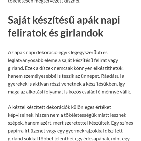
tökéletesen megtervezett dísznél.
Saját készítésű apák napi
feliratok és girlandok
Az apák napi dekoráció egyik legegyszerűbb és
leglátványosabb eleme a saját készítésű felirat vagy
girland. Ezek a díszek nemcsak könnyen elkészíthetők,
hanem személyesebbé is teszik az ünnepet. Ráadásul a
gyerekek is aktívan részt vehetnek a készítésükben, így
maga az alkotási folyamat is közös családi élménnyé válik.
A kézzel készített dekorációk különleges értéket
képviselnek, hiszen nem a tökéletességük miatt lesznek
szépek, hanem azért, mert szeretettel készültek. Egy színes
papírra írt üzenet vagy egy gyermekrajzokkal díszített
girland sokkal többet jelenthet egy édesapának, mint egy