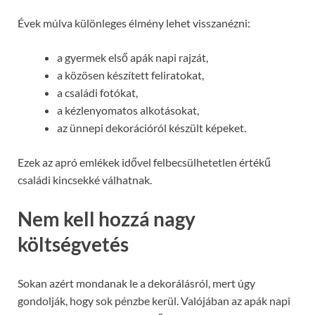
Évek múlva különleges élmény lehet visszanézni:
a gyermek első apák napi rajzát,
a közösen készített feliratokat,
a családi fotókat,
a kézlenyomatos alkotásokat,
az ünnepi dekorációról készült képeket.
Ezek az apró emlékek idővel felbecsülhetetlen értékű
családi kincsekké válhatnak.
Nem kell hozzá nagy
költségvetés
Sokan azért mondanak le a dekorálásról, mert úgy
gondolják, hogy sok pénzbe kerül. Valójában az apák napi