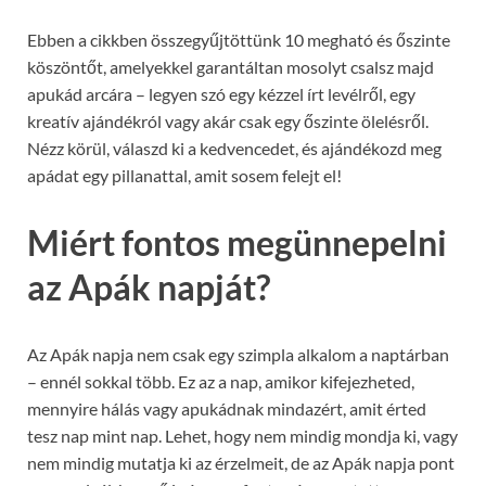
Ebben a cikkben összegyűjtöttünk 10 megható és őszinte
köszöntőt, amelyekkel garantáltan mosolyt csalsz majd
apukád arcára – legyen szó egy kézzel írt levélről, egy
kreatív ajándékról vagy akár csak egy őszinte ölelésről.
Nézz körül, válaszd ki a kedvencedet, és ajándékozd meg
apádat egy pillanattal, amit sosem felejt el!
Miért fontos megünnepelni
az Apák napját?
Az Apák napja nem csak egy szimpla alkalom a naptárban
– ennél sokkal több. Ez az a nap, amikor kifejezheted,
mennyire hálás vagy apukádnak mindazért, amit érted
tesz nap mint nap. Lehet, hogy nem mindig mondja ki, vagy
nem mindig mutatja ki az érzelmeit, de az Apák napja pont