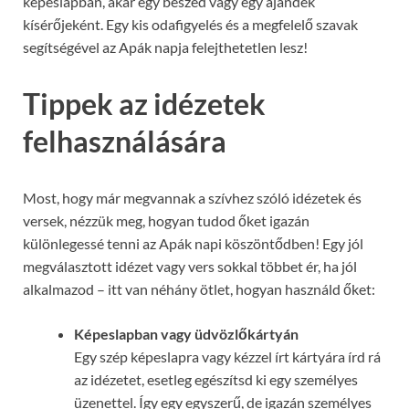
képeslapban, akár egy beszéd vagy egy ajándék
kísérőjeként. Egy kis odafigyelés és a megfelelő szavak
segítségével az Apák napja felejthetetlen lesz!
Tippek az idézetek
felhasználására
Most, hogy már megvannak a szívhez szóló idézetek és
versek, nézzük meg, hogyan tudod őket igazán
különlegessé tenni az Apák napi köszöntődben! Egy jól
megválasztott idézet vagy vers sokkal többet ér, ha jól
alkalmazod – itt van néhány ötlet, hogyan használd őket:
Képeslapban vagy üdvözlőkártyán
Egy szép képeslapra vagy kézzel írt kártyára írd rá
az idézetet, esetleg egészítsd ki egy személyes
üzenettel. Így egy egyszerű, de igazán személyes