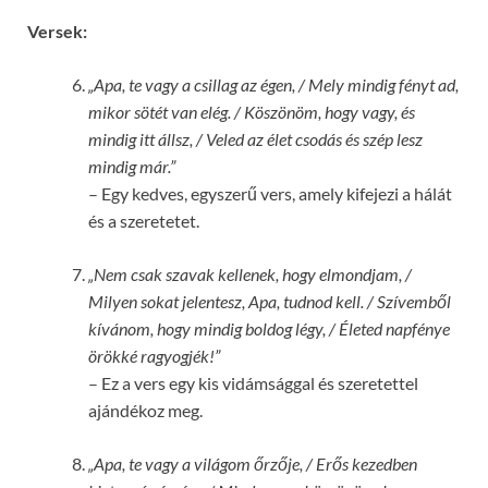
Versek:
„Apa, te vagy a csillag az égen, / Mely mindig fényt ad,
mikor sötét van elég. / Köszönöm, hogy vagy, és
mindig itt állsz, / Veled az élet csodás és szép lesz
mindig már.”
– Egy kedves, egyszerű vers, amely kifejezi a hálát
és a szeretetet.
„Nem csak szavak kellenek, hogy elmondjam, /
Milyen sokat jelentesz, Apa, tudnod kell. / Szívemből
kívánom, hogy mindig boldog légy, / Életed napfénye
örökké ragyogjék!”
– Ez a vers egy kis vidámsággal és szeretettel
ajándékoz meg.
„Apa, te vagy a világom őrzője, / Erős kezedben