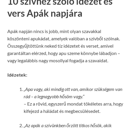
10 szívhez szóló idézet és
vers Apák napjára
Apák napján nincs is jobb, mint olyan szavakkal
köszönteni apukádat, amelyek valóban a szívből szólnak.
Összegyűjtöttünk neked tíz idézetet és verset, amivel
garantáltan elérzed, hogy apu szeme könnybe lábadjon –
vagy legalábbis nagy mosollyal fogadja a szavaidat.
Idézetek:
„Apa vagy, aki mindig ott van, amikor szükségem van
rád – a legnagyobb hősöm vagy.”
– Ez a rövid, egyszerű mondat tökéletes arra, hogy
kifejezd a háládat és megbecsülésedet.
„Az apák a szívünkben őrzött titkos hősök, akik