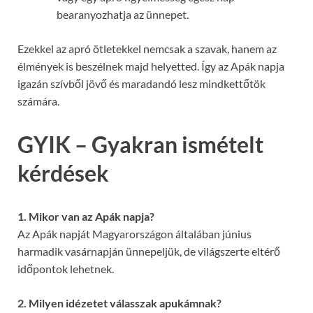
bearanyozhatja az ünnepet.
Ezekkel az apró ötletekkel nemcsak a szavak, hanem az
élmények is beszélnek majd helyetted. Így az Apák napja
igazán szívből jövő és maradandó lesz mindkettőtök
számára.
GYIK – Gyakran ismételt
kérdések
1. Mikor van az Apák napja?
Az Apák napját Magyarországon általában június
harmadik vasárnapján ünnepeljük, de világszerte eltérő
időpontok lehetnek.
2. Milyen idézetet válasszak apukámnak?