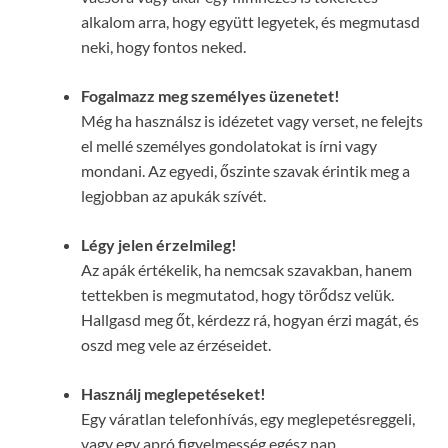
alkalom arra, hogy együtt legyetek, és megmutasd
neki, hogy fontos neked.
Fogalmazz meg személyes üzenetet!
Még ha használsz is idézetet vagy verset, ne felejts
el mellé személyes gondolatokat is írni vagy
mondani. Az egyedi, őszinte szavak érintik meg a
legjobban az apukák szívét.
Légy jelen érzelmileg!
Az apák értékelik, ha nemcsak szavakban, hanem
tettekben is megmutatod, hogy törődsz velük.
Hallgasd meg őt, kérdezz rá, hogyan érzi magát, és
oszd meg vele az érzéseidet.
Használj meglepetéseket!
Egy váratlan telefonhívás, egy meglepetésreggeli,
vagy egy apró figyelmesség egész nap