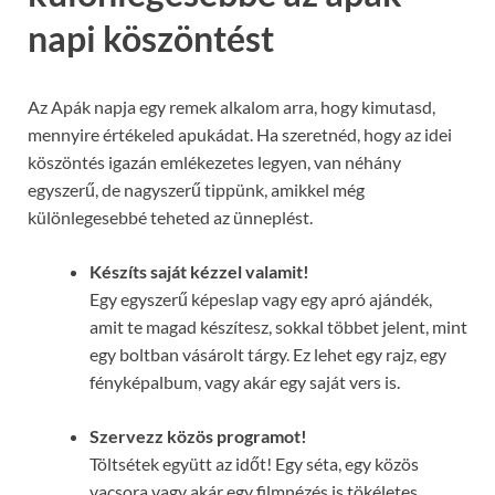
napi köszöntést
Az Apák napja egy remek alkalom arra, hogy kimutasd,
mennyire értékeled apukádat. Ha szeretnéd, hogy az idei
köszöntés igazán emlékezetes legyen, van néhány
egyszerű, de nagyszerű tippünk, amikkel még
különlegesebbé teheted az ünneplést.
Készíts saját kézzel valamit!
Egy egyszerű képeslap vagy egy apró ajándék,
amit te magad készítesz, sokkal többet jelent, mint
egy boltban vásárolt tárgy. Ez lehet egy rajz, egy
fényképalbum, vagy akár egy saját vers is.
Szervezz közös programot!
Töltsétek együtt az időt! Egy séta, egy közös
vacsora vagy akár egy filmnézés is tökéletes