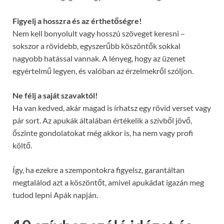
Figyelj a hosszra és az érthetőségre!
Nem kell bonyolult vagy hosszú szöveget keresni –
sokszor a rövidebb, egyszerűbb köszöntők sokkal
nagyobb hatással vannak. A lényeg, hogy az üzenet
egyértelmű legyen, és valóban az érzelmekről szóljon.
Ne félj a saját szavaktól!
Ha van kedved, akár magad is írhatsz egy rövid verset vagy
pár sort. Az apukák általában értékelik a szívből jövő,
őszinte gondolatokat még akkor is, ha nem vagy profi
költő.
Így, ha ezekre a szempontokra figyelsz, garantáltan
megtalálod azt a köszöntőt, amivel apukádat igazán meg
tudod lepni Apák napján.