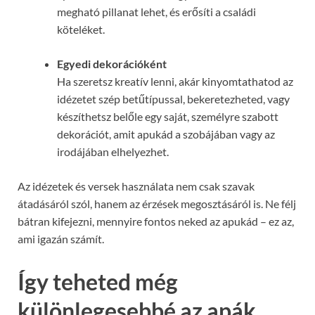
megható pillanat lehet, és erősíti a családi
köteléket.
Egyedi dekorációként
Ha szeretsz kreatív lenni, akár kinyomtathatod az
idézetet szép betűtípussal, bekeretezheted, vagy
készíthetsz belőle egy saját, személyre szabott
dekorációt, amit apukád a szobájában vagy az
irodájában elhelyezhet.
Az idézetek és versek használata nem csak szavak
átadásáról szól, hanem az érzések megosztásáról is. Ne félj
bátran kifejezni, mennyire fontos neked az apukád – ez az,
ami igazán számít.
Így teheted még
különlegesebbé az apák