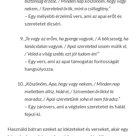
biztonság érzése. / Minden nap köszönöm, hogy vagy
nekem, / Szereteted örök, mint a csillagfény.”
– Egy mélyebb érzelmű vers, ami az apai erőt és
szeretetet dicséri.
„Te vagy az erőm, ha gyenge vagyok, / A bölcsesség, ha
tanácstalan vagyok. / Apai szereteted sosem múlik el,
/ Veled a világ szebb, ezt jól tudom én!”
– Egy vers, ami az apai támogatás fontosságát
hangsúlyozza.
„Köszönöm, Apa, hogy vagy nekem, / Minden nap
mellettem állsz, hidd el, / Szívemben örökké te
maradsz, / Apai szeretetünk soha el nem fáradsz.”
– Egy záróvers, ami a végtelen szeretetet és hálát
fejezi ki.
Használd bátran ezeket az idézeteket és verseket, akár egy