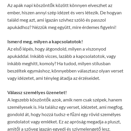
Az apák napi köszöntők között könnyen elveszhet az
ember, hiszen annyi szép idézet és vers létezik. De hogyan
találd meg azt, ami igazán szívhez szóló és passzol
apukádhoz? Nézzük meg együtt, mire érdemes figyelni!
Ismerd meg, milyen a kapcsolatotok!
Az első lépés, hogy átgondold, milyen a viszonyod
apukáddal. Inkább vicces, lazább a kapcsolatotok, vagy
inkább meghitt, komoly? Ha tudod, milyen stílusban
beszéltek egymáshoz, könnyebben választasz olyan verset
vagy idézetet, ami tényleg átadja az érzéseidet.
Válassz személyes üzenetet!
A legszebb köszöntők azok, amik nem csak szépek, hanem
személyesek is. Ha találsz egy verset, idézetet, ami megfog,
gondold át, hogy hozzá tudsz-e fűzni egy rövid személyes
gondolatot vagy emléket. Ez az apróság megadja a pluszt,
amitől a szöveg igazán egyedi és szívmelengető lesz.