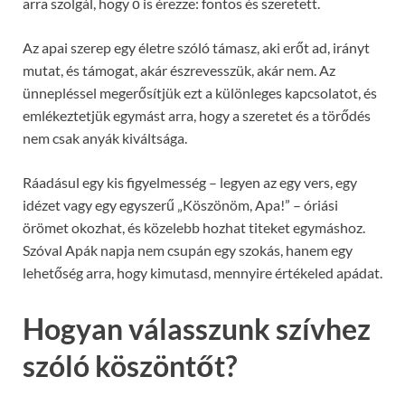
arra szolgál, hogy ő is érezze: fontos és szeretett.
Az apai szerep egy életre szóló támasz, aki erőt ad, irányt
mutat, és támogat, akár észrevesszük, akár nem. Az
ünnepléssel megerősítjük ezt a különleges kapcsolatot, és
emlékeztetjük egymást arra, hogy a szeretet és a törődés
nem csak anyák kiváltsága.
Ráadásul egy kis figyelmesség – legyen az egy vers, egy
idézet vagy egy egyszerű „Köszönöm, Apa!” – óriási
örömet okozhat, és közelebb hozhat titeket egymáshoz.
Szóval Apák napja nem csupán egy szokás, hanem egy
lehetőség arra, hogy kimutasd, mennyire értékeled apádat.
Hogyan válasszunk szívhez
szóló köszöntőt?