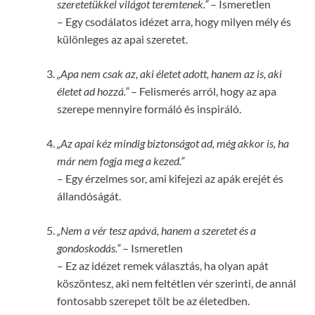
szeretetükkel világot teremtenek.”
– Ismeretlen
– Egy csodálatos idézet arra, hogy milyen mély és
különleges az apai szeretet.
„Apa nem csak az, aki életet adott, hanem az is, aki
életet ad hozzá.”
– Felismerés arról, hogy az apa
szerepe mennyire formáló és inspiráló.
„Az apai kéz mindig biztonságot ad, még akkor is, ha
már nem fogja meg a kezed.”
– Egy érzelmes sor, ami kifejezi az apák erejét és
állandóságát.
„Nem a vér tesz apává, hanem a szeretet és a
gondoskodás.”
– Ismeretlen
– Ez az idézet remek választás, ha olyan apát
köszöntesz, aki nem feltétlen vér szerinti, de annál
fontosabb szerepet tölt be az életedben.