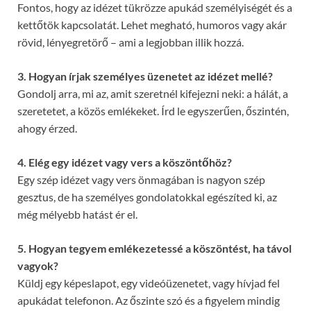
Fontos, hogy az idézet tükrözze apukád személyiségét és a
kettőtök kapcsolatát. Lehet megható, humoros vagy akár
rövid, lényegretörő – ami a legjobban illik hozzá.
3. Hogyan írjak személyes üzenetet az idézet mellé?
Gondolj arra, mi az, amit szeretnél kifejezni neki: a hálát, a
szeretetet, a közös emlékeket. Írd le egyszerűen, őszintén,
ahogy érzed.
4. Elég egy idézet vagy vers a köszöntőhöz?
Egy szép idézet vagy vers önmagában is nagyon szép
gesztus, de ha személyes gondolatokkal egészíted ki, az
még mélyebb hatást ér el.
5. Hogyan tegyem emlékezetessé a köszöntést, ha távol
vagyok?
Küldj egy képeslapot, egy videóüzenetet, vagy hívjad fel
apukádat telefonon. Az őszinte szó és a figyelem mindig