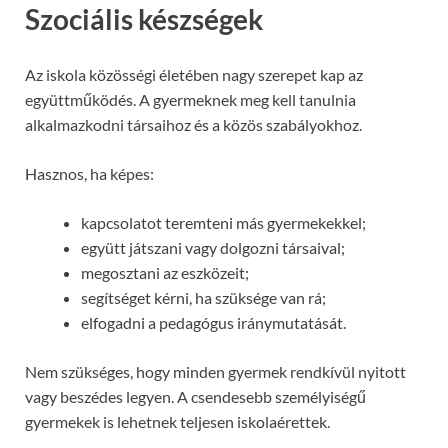
Szociális készségek
Az iskola közösségi életében nagy szerepet kap az
együttműködés. A gyermeknek meg kell tanulnia
alkalmazkodni társaihoz és a közös szabályokhoz.
Hasznos, ha képes:
kapcsolatot teremteni más gyermekekkel;
együtt játszani vagy dolgozni társaival;
megosztani az eszközeit;
segítséget kérni, ha szüksége van rá;
elfogadni a pedagógus iránymutatását.
Nem szükséges, hogy minden gyermek rendkívül nyitott
vagy beszédes legyen. A csendesebb személyiségű
gyermekek is lehetnek teljesen iskolaérettek.