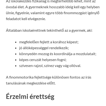
Az iskolakezdés fizikailag is megterhelőbb lehet, mint az
óvodai élet. A gyermeknek hosszabb ideig kell egy helyben
ülnie, figyelnie, valamint egyre több finommozgást igénylő
feladatot kell elvégeznie.
Általában iskolaérettnek tekinthető az a gyermek, aki:
megfelelően fejlett a korához képest;
jó állóképességgel rendelkezik;
könnyedén mozog és koordinálja a mozdulatait;
képes ceruzát helyesen fogni;
szívesen rajzol, színez vagy vág ollóval.
A finommotorika fejlettsége különösen fontos az írás
tanulásának megkezdése előtt.
Érzelmi érettség