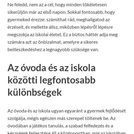
Ne feledd, nem az a cél, hogy minden tökéletesen
sikerüljön már az első napon. Sokkal fontosabb, hogy
gyermeked érezze: számíthat rád, meghallgatod az
érzéseit, és mellette állsz, miközben lépésről lépésre
megszokja az iskolai életet. Ez a biztos háttér adja meg
számára azt az önbizalmat, amelyre a sikeres
beilleszkedéshez a legnagyobb szüksége van.
Az óvoda és az iskola
közötti legfontosabb
különbségek
Az óvoda és az iskola ugyan egyaránt a gyermek fejlődését
szolgálja, mégis egészen más szerepet töltenek be. Az
óvodában a játékos tanulás, a szabad felfedezés és a
készségek fejlesztése áll a középpontban, míg az iskolában