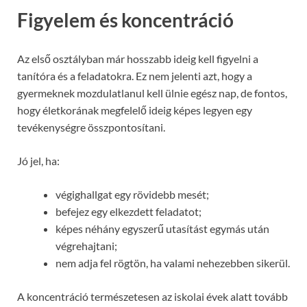
Figyelem és koncentráció
Az első osztályban már hosszabb ideig kell figyelni a
tanítóra és a feladatokra. Ez nem jelenti azt, hogy a
gyermeknek mozdulatlanul kell ülnie egész nap, de fontos,
hogy életkorának megfelelő ideig képes legyen egy
tevékenységre összpontosítani.
Jó jel, ha:
végighallgat egy rövidebb mesét;
befejez egy elkezdett feladatot;
képes néhány egyszerű utasítást egymás után
végrehajtani;
nem adja fel rögtön, ha valami nehezebben sikerül.
A koncentráció természetesen az iskolai évek alatt tovább