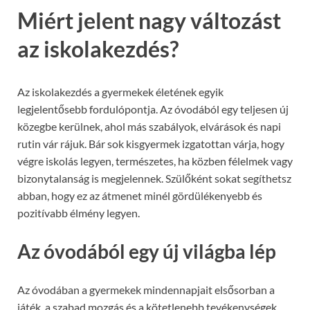
Miért jelent nagy változást
az iskolakezdés?
Az iskolakezdés a gyermekek életének egyik
legjelentősebb fordulópontja. Az óvodából egy teljesen új
közegbe kerülnek, ahol más szabályok, elvárások és napi
rutin vár rájuk. Bár sok kisgyermek izgatottan várja, hogy
végre iskolás legyen, természetes, ha közben félelmek vagy
bizonytalanság is megjelennek. Szülőként sokat segíthetsz
abban, hogy ez az átmenet minél gördülékenyebb és
pozitívabb élmény legyen.
Az óvodából egy új világba lép
Az óvodában a gyermekek mindennapjait elsősorban a
játék, a szabad mozgás és a kötetlenebb tevékenységek