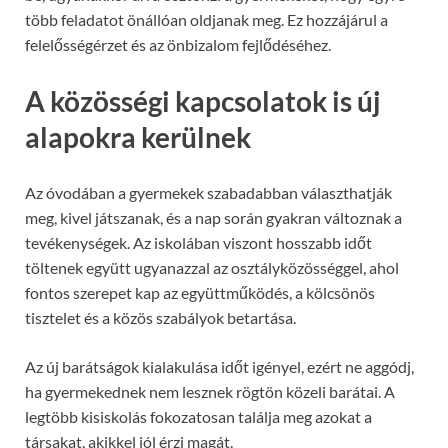
több feladatot önállóan oldjanak meg. Ez hozzájárul a
felelősségérzet és az önbizalom fejlődéséhez.
A közösségi kapcsolatok is új
alapokra kerülnek
Az óvodában a gyermekek szabadabban választhatják
meg, kivel játszanak, és a nap során gyakran változnak a
tevékenységek. Az iskolában viszont hosszabb időt
töltenek együtt ugyanazzal az osztályközösséggel, ahol
fontos szerepet kap az együttműködés, a kölcsönös
tisztelet és a közös szabályok betartása.
Az új barátságok kialakulása időt igényel, ezért ne aggódj,
ha gyermekednek nem lesznek rögtön közeli barátai. A
legtöbb kisiskolás fokozatosan találja meg azokat a
társakat, akikkel jól érzi magát.