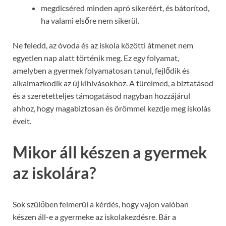
megdicséred minden apró sikeréért, és bátorítod,
ha valami elsőre nem sikerül.
Ne feledd, az óvoda és az iskola közötti átmenet nem
egyetlen nap alatt történik meg. Ez egy folyamat,
amelyben a gyermek folyamatosan tanul, fejlődik és
alkalmazkodik az új kihívásokhoz. A türelmed, a biztatásod
és a szeretetteljes támogatásod nagyban hozzájárul
ahhoz, hogy magabiztosan és örömmel kezdje meg iskolás
éveit.
Mikor áll készen a gyermek
az iskolára?
Sok szülőben felmerül a kérdés, hogy vajon valóban
készen áll-e a gyermeke az iskolakezdésre. Bár a