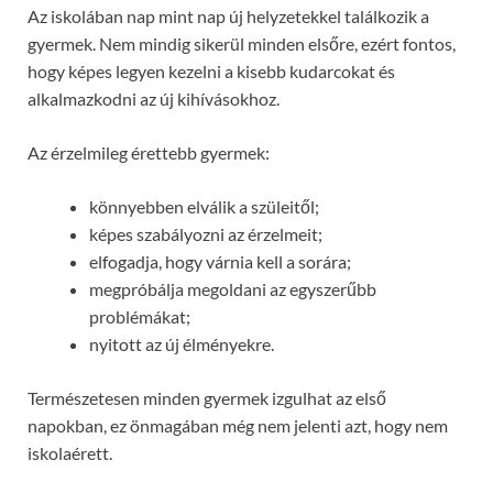
Az iskolában nap mint nap új helyzetekkel találkozik a
gyermek. Nem mindig sikerül minden elsőre, ezért fontos,
hogy képes legyen kezelni a kisebb kudarcokat és
alkalmazkodni az új kihívásokhoz.
Az érzelmileg érettebb gyermek:
könnyebben elválik a szüleitől;
képes szabályozni az érzelmeit;
elfogadja, hogy várnia kell a sorára;
megpróbálja megoldani az egyszerűbb
problémákat;
nyitott az új élményekre.
Természetesen minden gyermek izgulhat az első
napokban, ez önmagában még nem jelenti azt, hogy nem
iskolaérett.