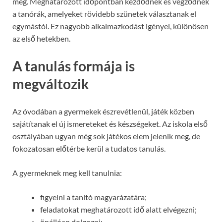
meg. Meghatározott időpontban kezdődnek és végződnek
a tanórák, amelyeket rövidebb szünetek választanak el
egymástól. Ez nagyobb alkalmazkodást igényel, különösen
az első hetekben.
A tanulás formája is
megváltozik
Az óvodában a gyermekek észrevétlenül, játék közben
sajátítanak el új ismereteket és készségeket. Az iskola első
osztályában ugyan még sok játékos elem jelenik meg, de
fokozatosan előtérbe kerül a tudatos tanulás.
A gyermeknek meg kell tanulnia:
figyelni a tanító magyarázatára;
feladatokat meghatározott idő alatt elvégezni;
önállóan dolgozni;