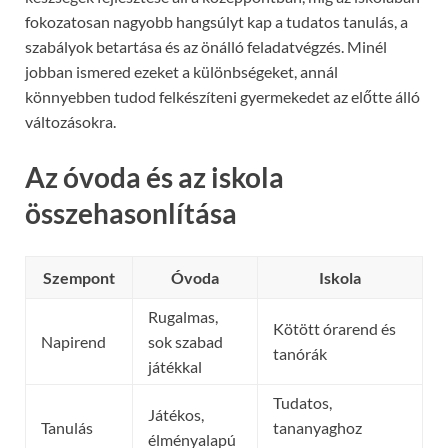
fokozatosan nagyobb hangsúlyt kap a tudatos tanulás, a
szabályok betartása és az önálló feladatvégzés. Minél
jobban ismered ezeket a különbségeket, annál
könnyebben tudod felkészíteni gyermekedet az előtte álló
változásokra.
Az óvoda és az iskola
összehasonlítása
Szempont
Óvoda
Iskola
Rugalmas,
Kötött órarend és
Napirend
sok szabad
tanórák
játékkal
Tudatos,
Játékos,
Tanulás
tananyaghoz
élményalapú