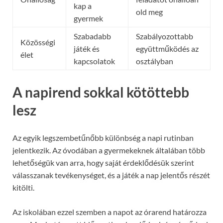
kap a
old meg
gyermek
Szabadabb
Szabályozottabb
Közösségi
játék és
együttműködés az
élet
kapcsolatok
osztályban
A napirend sokkal kötöttebb
lesz
Az egyik legszembetűnőbb különbség a napi rutinban
jelentkezik. Az óvodában a gyermekeknek általában több
lehetőségük van arra, hogy saját érdeklődésük szerint
válasszanak tevékenységet, és a játék a nap jelentős részét
kitölti.
Az iskolában ezzel szemben a napot az órarend határozza