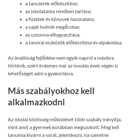
a tanszerek előkészítése;
az iskolatáska rendben tartása;
a füzetek és könyvek használata;
a saját holmik megőrzése;
az uzsonna elfogyasztása;
a tanórai eszközök előkészítése és elpakolása.
Az önállóság fejlődése nem egyik napról a másikra
történik, ezért érdemes már az óvodás évek végén is
lehetőséget adni a gyakorlásra.
Más szabályokhoz kell
alkalmazkodni
Az iskolai közösség működését több szabály irányítja,
mint amit a gyermek korábban megszokott. Meg kell
tanulnia kivárni a sorát, jelentkezni, ha szeretne