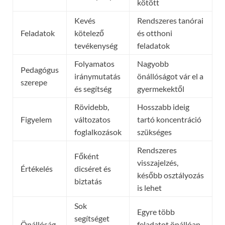
kötött
Kevés
Rendszeres tanórai
Feladatok
kötelező
és otthoni
tevékenység
feladatok
Folyamatos
Nagyobb
Pedagógus
iránymutatás
önállóságot vár el a
szerepe
és segítség
gyermekektől
Rövidebb,
Hosszabb ideig
Figyelem
változatos
tartó koncentráció
foglalkozások
szükséges
Rendszeres
Főként
visszajelzés,
Értékelés
dicséret és
később osztályozás
biztatás
is lehet
Sok
Egyre több
segítséget
Önállóság
feladatot önállóan