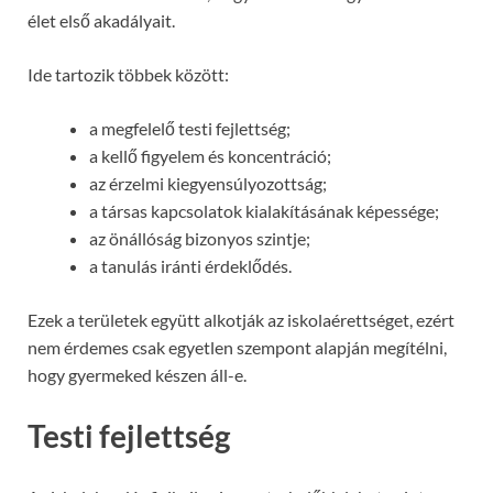
élet első akadályait.
Ide tartozik többek között:
a megfelelő testi fejlettség;
a kellő figyelem és koncentráció;
az érzelmi kiegyensúlyozottság;
a társas kapcsolatok kialakításának képessége;
az önállóság bizonyos szintje;
a tanulás iránti érdeklődés.
Ezek a területek együtt alkotják az iskolaérettséget, ezért
nem érdemes csak egyetlen szempont alapján megítélni,
hogy gyermeked készen áll-e.
Testi fejlettség