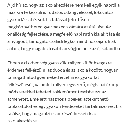
A jó hír az, hogy az iskolakezdésre nem kell egyik napról a
másikra felkészülni. Tudatos odafigyeléssel, fokozatos
gyakorlással és sok biztatással jelentősen
megkönnyítheted gyermeked számára az átállást. Az
önállóság fejlesztése, a megfelelő napi rutin kialakítása és
a nyugodt, támogató családi légkör mind hozzájárulnak
ahhoz, hogy magabiztosabban vágjon bele az új kalandba.
Ebben a cikkben végigvesszük, milyen különbségekre
érdemes felkészülni az óvoda és az iskola között, hogyan
támogathatod gyermeked érzelmi és gyakorlati
felkészülését, valamint milyen egyszerű, mégis hatékony
módszerekkel teheted zökkenőmentesebbé ezt az
átmenetet. Emellett hasznos tippeket, áttekinthető
táblázatokat és egy gyakori kérdéseket tartalmazó részt is
találsz, hogy magabiztosan készülhessetek az
iskolakezdésre.