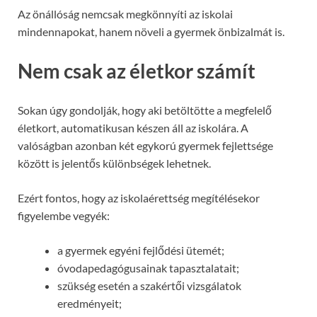
Az önállóság nemcsak megkönnyíti az iskolai
mindennapokat, hanem növeli a gyermek önbizalmát is.
Nem csak az életkor számít
Sokan úgy gondolják, hogy aki betöltötte a megfelelő
életkort, automatikusan készen áll az iskolára. A
valóságban azonban két egykorú gyermek fejlettsége
között is jelentős különbségek lehetnek.
Ezért fontos, hogy az iskolaérettség megítélésekor
figyelembe vegyék:
a gyermek egyéni fejlődési ütemét;
óvodapedagógusainak tapasztalatait;
szükség esetén a szakértői vizsgálatok
eredményeit;