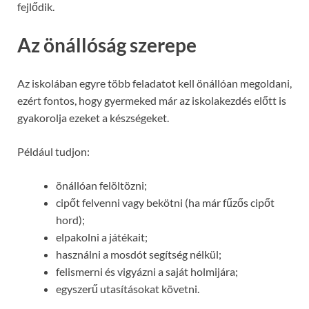
fejlődik.
Az önállóság szerepe
Az iskolában egyre több feladatot kell önállóan megoldani,
ezért fontos, hogy gyermeked már az iskolakezdés előtt is
gyakorolja ezeket a készségeket.
Például tudjon:
önállóan felöltözni;
cipőt felvenni vagy bekötni (ha már fűzős cipőt
hord);
elpakolni a játékait;
használni a mosdót segítség nélkül;
felismerni és vigyázni a saját holmijára;
egyszerű utasításokat követni.