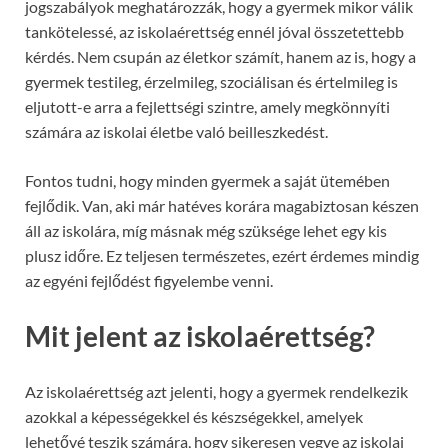
jogszabályok meghatározzák, hogy a gyermek mikor válik
tankötelessé, az iskolaérettség ennél jóval összetettebb
kérdés. Nem csupán az életkor számít, hanem az is, hogy a
gyermek testileg, érzelmileg, szociálisan és értelmileg is
eljutott-e arra a fejlettségi szintre, amely megkönnyíti
számára az iskolai életbe való beilleszkedést.
Fontos tudni, hogy minden gyermek a saját ütemében
fejlődik. Van, aki már hatéves korára magabiztosan készen
áll az iskolára, míg másnak még szüksége lehet egy kis
plusz időre. Ez teljesen természetes, ezért érdemes mindig
az egyéni fejlődést figyelembe venni.
Mit jelent az iskolaérettség?
Az iskolaérettség azt jelenti, hogy a gyermek rendelkezik
azokkal a képességekkel és készségekkel, amelyek
lehetővé teszik számára, hogy sikeresen vegye az iskolai