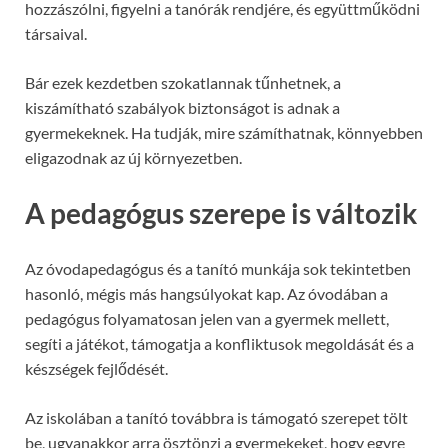
hozzászólni, figyelni a tanórák rendjére, és együttműködni
társaival.
Bár ezek kezdetben szokatlannak tűnhetnek, a
kiszámítható szabályok biztonságot is adnak a
gyermekeknek. Ha tudják, mire számíthatnak, könnyebben
eligazodnak az új környezetben.
A pedagógus szerepe is változik
Az óvodapedagógus és a tanító munkája sok tekintetben
hasonló, mégis más hangsúlyokat kap. Az óvodában a
pedagógus folyamatosan jelen van a gyermek mellett,
segíti a játékot, támogatja a konfliktusok megoldását és a
készségek fejlődését.
Az iskolában a tanító továbbra is támogató szerepet tölt
be, ugyanakkor arra ösztönzi a gyermekeket, hogy egyre