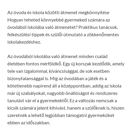
Az óvoda és iskola közötti átmenet megkönnyítése
Hogyan teheted könnyebbé gyermeked számára az
óvodából iskolába való átmenetet? Praktikus tanácsok,
felkészülési tippek és szülői útmutató a zökkenőmentes
iskolakezdéshez.
Az óvodából iskolába való átmenet minden család
életében fontos mérföldkő. Egy új korszak kezdődik, amely
tele van izgalommal, kíváncsisággal, de sok esetben
bizonytalansággal is. Míg az óvodában a játék és a
kötetlenebb napirend áll a középpontban, addig az iskola
már új szabályokat, nagyobb önállóságot és rendszeres
tanulást vár el a gyermekektől. Ez a változás nemcsak a
kicsik számára jelent kihívást, hanem a szülőknek is, hiszen
szeretnék a lehető legjobban támogatni gyermeküket
ebben az időszakban.