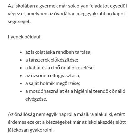
Az iskolában a gyermek már sok olyan feladatot egyedül
végez el, amelyben az óvodában még gyakrabban kapott
segítséget.
Ilyenek például:
az iskolatáska rendben tartása;
a tanszerek előkészítése;
a kabát és a cipő önálló kezelése;
az uzsonna elfogyasztása;
a saját holmik megőrzése;
a mosdóhasználat és a higiéniai teendők önálló
elvégzése.
Az önállóság nem egyik napról a másikra alakul ki, ezért
érdemes ezeket a készségeket már az iskolakezdés előtt
játékosan gyakorolni.