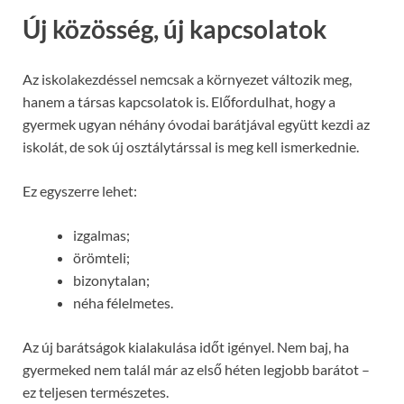
Új közösség, új kapcsolatok
Az iskolakezdéssel nemcsak a környezet változik meg,
hanem a társas kapcsolatok is. Előfordulhat, hogy a
gyermek ugyan néhány óvodai barátjával együtt kezdi az
iskolát, de sok új osztálytárssal is meg kell ismerkednie.
Ez egyszerre lehet:
izgalmas;
örömteli;
bizonytalan;
néha félelmetes.
Az új barátságok kialakulása időt igényel. Nem baj, ha
gyermeked nem talál már az első héten legjobb barátot –
ez teljesen természetes.