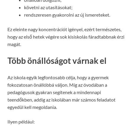
követni az utasításokat;
rendszeresen gyakorolni az új ismereteket.
Ez eleinte nagy koncentrációt igényel, ezért természetes,
hogy az első hetek végére sok kisiskolás fáradtabbnak érzi
magát.
Több önállóságot várnak el
Az iskola egyik legfontosabb célja, hogy a gyermek
fokozatosan önállóbbá váljon. Míg az óvodában a
pedagógusok gyakran segítenek a mindennapi
teendőkben, addig az iskolában már számos feladatot
egyedül kell megoldania.
Ilyen például: