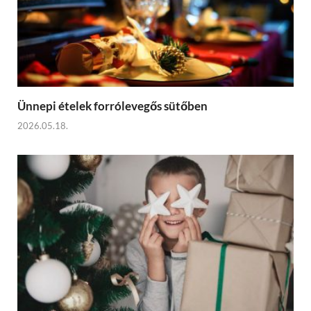
Ünnepi ételek forrólevegős sütőben
2026.05.18.