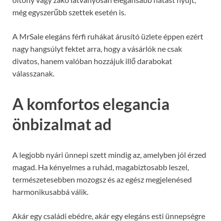
még egyszerűbb szettek esetén is.
A MrSale elegáns férfi ruhákat árusító üzlete éppen ezért
nagy hangsúlyt fektet arra, hogy a vásárlók ne csak
divatos, hanem valóban hozzájuk illő darabokat
válasszanak.
A komfortos elegancia
önbizalmat ad
A legjobb nyári ünnepi szett mindig az, amelyben jól érzed
magad. Ha kényelmes a ruhád, magabiztosabb leszel,
természetesebben mozogsz és az egész megjelenésed
harmonikusabbá válik.
Akár egy családi ebédre, akár egy elegáns esti ünnepségre