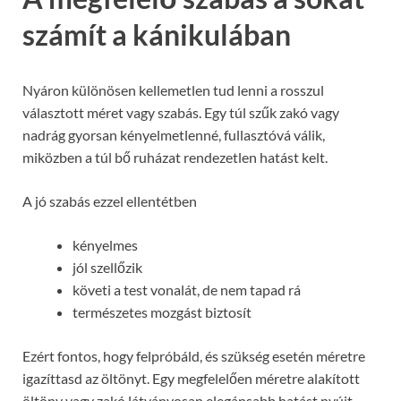
számít a kánikulában
Nyáron különösen kellemetlen tud lenni a rosszul
választott méret vagy szabás. Egy túl szűk zakó vagy
nadrág gyorsan kényelmetlenné, fullasztóvá válik,
miközben a túl bő ruházat rendezetlen hatást kelt.
A jó szabás ezzel ellentétben
kényelmes
jól szellőzik
követi a test vonalát, de nem tapad rá
természetes mozgást biztosít
Ezért fontos, hogy felpróbáld, és szükség esetén méretre
igazíttasd az öltönyt. Egy megfelelően méretre alakított
öltöny vagy zakó látványosan elegánsabb hatást nyújt,