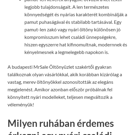
legjobb tulajdonságait. A len természetes
könnyedségét és nyárias karakterét kombinálják a
pamut puhaságával és stabilabb tartásával. Egy
pamut-len zakó vagy nyári öltöny különösen jó
kompromisszum lehet családi ünnepségekre,
hiszen egyszerre hat kifinomultnak, modernnek és
kényelmesnek a legmelegebb napokon is.
A budapesti MrSale Öltönyüzlet szakértői gyakran
találkoznak olyan vásárlókkal, akik korábban kizárólag a
vastag, merev öltönyökkel azonosították az elegáns
megjelenést. Amikor azonban először próbálnak fel
könnyített nyári modelleket, teljesen megváltozik a
véleményük!
Milyen ruhában érdemes