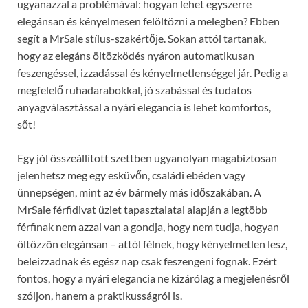
ugyanazzal a problémával: hogyan lehet egyszerre
elegánsan és kényelmesen felöltözni a melegben? Ebben
segít a MrSale stílus-szakértője. Sokan attól tartanak,
hogy az elegáns öltözködés nyáron automatikusan
feszengéssel, izzadással és kényelmetlenséggel jár. Pedig a
megfelelő ruhadarabokkal, jó szabással és tudatos
anyagválasztással a nyári elegancia is lehet komfortos,
sőt!
Egy jól összeállított szettben ugyanolyan magabiztosan
jelenhetsz meg egy esküvőn, családi ebéden vagy
ünnepségen, mint az év bármely más időszakában. A
MrSale férfidivat üzlet tapasztalatai alapján a legtöbb
férfinak nem azzal van a gondja, hogy nem tudja, hogyan
öltözzön elegánsan – attól félnek, hogy kényelmetlen lesz,
beleizzadnak és egész nap csak feszengeni fognak. Ezért
fontos, hogy a nyári elegancia ne kizárólag a megjelenésről
szóljon, hanem a praktikusságról is.