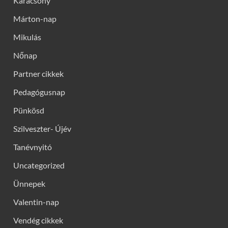
Karácsony
Márton-nap
Mikulás
Nőnap
Partner cikkek
Pedagógusnap
Pünkösd
Szilveszter- Újév
Tanévnyitó
Uncategorized
Ünnepek
Valentin-nap
Vendég cikkek