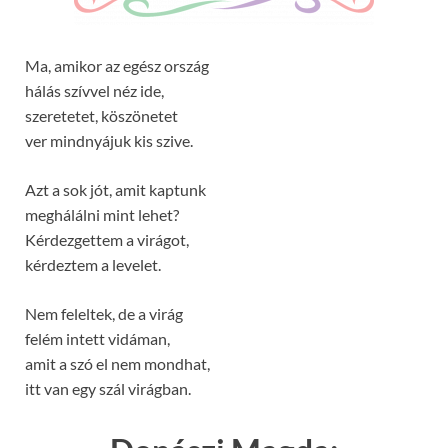
Ma, amikor az egész ország
hálás szívvel néz ide,
szeretetet, köszönetet
ver mindnyájuk kis szive.
Azt a sok jót, amit kaptunk
meghálálni mint lehet?
Kérdezgettem a virágot,
kérdeztem a levelet.
Nem feleltek, de a virág
felém intett vidáman,
amit a szó el nem mondhat,
itt van egy szál virágban.