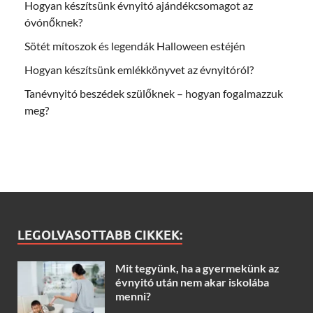
Hogyan készítsünk évnyitó ajándékcsomagot az
óvónőknek?
Sötét mítoszok és legendák Halloween estéjén
Hogyan készítsünk emlékkönyvet az évnyitóról?
Tanévnyitó beszédek szülőknek – hogyan fogalmazzuk
meg?
LEGOLVASOTTABB CIKKEK:
Mit tegyünk, ha a gyermekünk az
évnyitó után nem akar iskolába
menni?