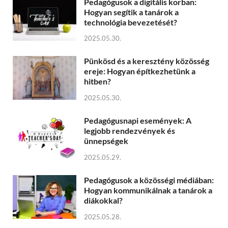
Pedagógusok a digitális korban:
Hogyan segítik a tanárok a
technológia bevezetését?
2025.05.30.
Pünkösd és a keresztény közösség
ereje: Hogyan építkezhetünk a
hitben?
2025.05.30.
Pedagógusnapi események: A
legjobb rendezvények és
ünnepségek
2025.05.29.
Pedagógusok a közösségi médiában:
Hogyan kommunikálnak a tanárok a
diákokkal?
2025.05.28.