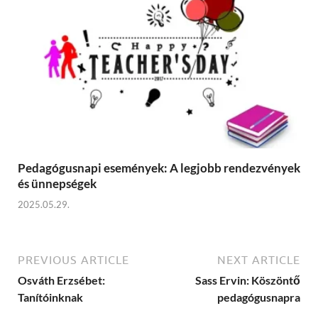
Pedagógusnapi események: A legjobb rendezvények
és ünnepségek
2025.05.29.
PREVIOUS ARTICLE
NEXT ARTICLE
Osváth Erzsébet:
Sass Ervin: Köszöntő
Tanítóinknak
pedagógusnapra