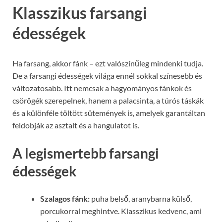
Klasszikus farsangi
édességek
Ha farsang, akkor fánk – ezt valószínűleg mindenki tudja.
De a farsangi édességek világa ennél sokkal színesebb és
változatosabb. Itt nemcsak a hagyományos fánkok és
csörögék szerepelnek, hanem a palacsinta, a túrós táskák
és a különféle töltött sütemények is, amelyek garantáltan
feldobják az asztalt és a hangulatot is.
A legismertebb farsangi
édességek
Szalagos fánk:
puha belső, aranybarna külső,
porcukorral meghintve. Klasszikus kedvenc, ami