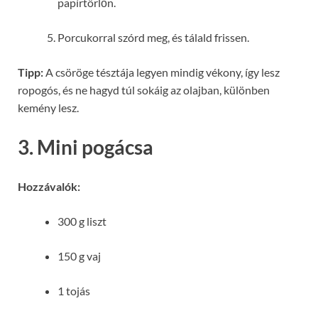
papírtörlőn.
Porcukorral szórd meg, és tálald frissen.
Tipp:
A csöröge tésztája legyen mindig vékony, így lesz
ropogós, és ne hagyd túl sokáig az olajban, különben
kemény lesz.
3. Mini pogácsa
Hozzávalók:
300 g liszt
150 g vaj
1 tojás