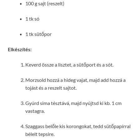
100 g sajt (reszelt)
1 tk só
1 tk sütőpor
Elkészítés:
Keverd össze a lisztet, a sütőport és a sót.
Morzsold hozzá a hideg vajat, majd add hozzá a
tojást és a reszelt sajtot.
Gyúrd sima tésztává, majd nyújtsd ki kb. 1 cm
vastagra.
Szaggass belőle kis korongokat, tedd sütőpapírral
bélelt tepsire.