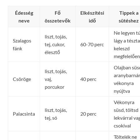
Édesség
Fő
Elkészítési
Tippek a
neve
összetevők
idő
sütéshez
Ne legyen tú
liszt, tojás,
Szalagos
lágy a tészta
tej, cukor,
60-70 perc
fánk
keleszd
élesztő
megfelelően
Olajban süs
liszt, tojás,
aranybarnár
Csöröge
vaj,
40 perc
vékonyra
porcukor
nyújtva
Vékonyra
liszt, tojás,
süsd, töltsd
Palacsinta
20 perc
tej, só
lekvárral va
csokival
Töltelék ne