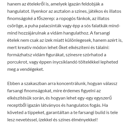
hanem az ételekről is, amelyek igazán feldobják a
hangulatot. Ilyenkor az asztalon a színes, játékos és illatos
finomságoké a főszerep: a ropogós fánkok, az illatos
csöröge, a puha palacsinták vagy épp a sós falatkák mind-
mind hozzájárulnak a vidám hangulathoz. A farsangi
ételek nem csak az ízek miatt különlegesek, hanem azért is,
mert kreatív módon lehet őket elkészíteni és tálalni:
formázhatsz vidám figurákat, színesre szórhatod a
porcukrot, vagy éppen ínycsiklandó töltelékkel lepheted
meg a vendégeket.
Ebben a szakaszban arra koncentrálunk, hogyan válassz
farsangi finomságokat, mire érdemes figyelni az
elkészítésük során, és hogyan lehet egy-egy egyszerű
receptből igazán látványos és hangulatos fogás. Ha
követed a tippeket, garantáltan a te farsangi bulid is tele
lesz nevetéssel, ízekkel és színes élményekkel!