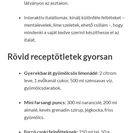
látványos az asztalon.
Interaktív italállomás: kínálj különféle feltéteket –
mentalevelek, lime szeletek, ehető csillám –, hogy
mindenki a saját kedve szerint készíthesse el az
italát.
Rövid receptötletek gyorsan
Gyerekbarát gyümölcsös limonádé:
2 citrom
leve, 1 evőkanál cukor, 500 ml szénsavas víz,
gyümölcsdarabok.
Mini farsangi puncs:
300 ml narancslé, 200 ml
almalé, kevés grenadin szirup, jégkocka, friss
gyümölcs.
Forró csoki felnőtteknek:
250 ml tej, 50 g