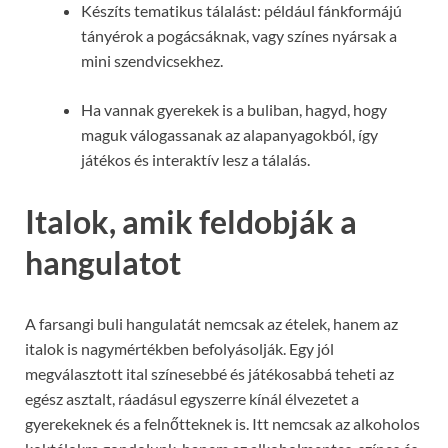
Készíts tematikus tálalást: például fánkformájú
tányérok a pogácsáknak, vagy színes nyársak a
mini szendvicsekhez.
Ha vannak gyerekek is a buliban, hagyd, hogy
maguk válogassanak az alapanyagokból, így
játékos és interaktív lesz a tálalás.
Italok, amik feldobják a
hangulatot
A farsangi buli hangulatát nemcsak az ételek, hanem az
italok is nagymértékben befolyásolják. Egy jól
megválasztott ital színesebbé és játékosabbá teheti az
egész asztalt, ráadásul egyszerre kínál élvezetet a
gyerekeknek és a felnőtteknek is. Itt nemcsak az alkoholos