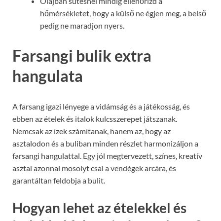
Olajban sütésnél mindig ellenőrizd a
hőmérsékletet, hogy a külső ne égjen meg, a belső
pedig ne maradjon nyers.
Farsangi bulik extra
hangulata
A farsang igazi lényege a vidámság és a játékosság, és
ebben az ételek és italok kulcsszerepet játszanak.
Nemcsak az ízek számítanak, hanem az, hogy az
asztalodon és a buliban minden részlet harmonizáljon a
farsangi hangulattal. Egy jól megtervezett, színes, kreatív
asztal azonnal mosolyt csal a vendégek arcára, és
garantáltan feldobja a bulit.
Hogyan lehet az ételekkel és