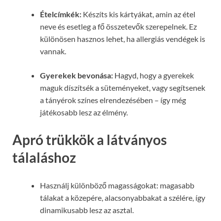
Ételcímkék:
Készíts kis kártyákat, amin az étel
neve és esetleg a fő összetevők szerepelnek. Ez
különösen hasznos lehet, ha allergiás vendégek is
vannak.
Gyerekek bevonása:
Hagyd, hogy a gyerekek
maguk díszítsék a süteményeket, vagy segítsenek
a tányérok színes elrendezésében – így még
játékosabb lesz az élmény.
Apró trükkök a látványos
tálaláshoz
Használj különböző magasságokat: magasabb
tálakat a közepére, alacsonyabbakat a szélére, így
dinamikusabb lesz az asztal.