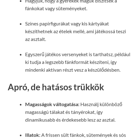
Hagyjuk, hogy a gyerekek maguk díszítsék a
fánkokat vagy süteményeket.
Színes papírfigurákat vagy kis kártyákat
készíthetnek az ételek mellé, ami játékossá teszi
az asztalt.
Egyszerű játékos versenyeket is tarthatsz, például
ki tudja a legszebb fánkformát készíteni, így
mindenki aktívan részt vesz a készülődésben.
Apró, de hatásos trükkök
Magasságok váltogatása:
Használj különböző
magasságú tálakat és tányérokat, így
dinamikusabb és érdekesebb lesz az asztal.
Illatok:
A frissen sült fánkok, sütemények és sós