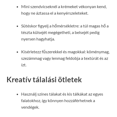
Mini szendvicseknél a krémeket vékonyan kend,
hogy ne áztassa el a kenyérszeleteket.
Sütéskor figyelj a hőmérsékletre: a túl magas hő a
tészta külsejét megégetheti, a belsejét pedig
nyersen hagyhatja.
Kísérletezz fűszerekkel és magokkal: köménymag,
szezámmag vagy lenmag feldobja a textúrát és az
ízt.
Kreatív tálalási ötletek
Használj színes tálakat és kis tálkákat az egyes
falatokhoz, így könnyen hozzáférhetnek a
vendégek.