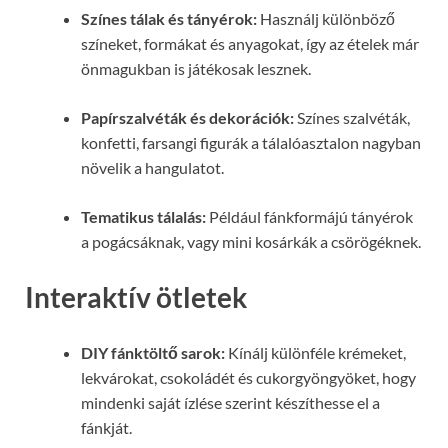
Színes tálak és tányérok:
Használj különböző
színeket, formákat és anyagokat, így az ételek már
önmagukban is játékosak lesznek.
Papírszalvéták és dekorációk:
Színes szalvéták,
konfetti, farsangi figurák a tálalóasztalon nagyban
növelik a hangulatot.
Tematikus tálalás:
Például fánkformájú tányérok
a pogácsáknak, vagy mini kosárkák a csörögéknek.
Interaktív ötletek
DIY fánktöltő sarok:
Kínálj különféle krémeket,
lekvárokat, csokoládét és cukorgyöngyöket, hogy
mindenki saját ízlése szerint készíthesse el a
fánkját.