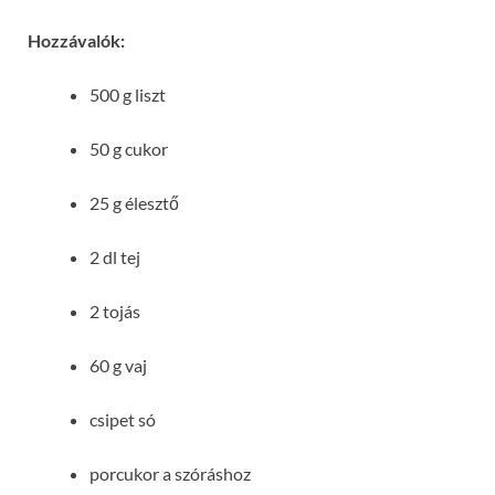
Hozzávalók:
500 g liszt
50 g cukor
25 g élesztő
2 dl tej
2 tojás
60 g vaj
csipet só
porcukor a szóráshoz