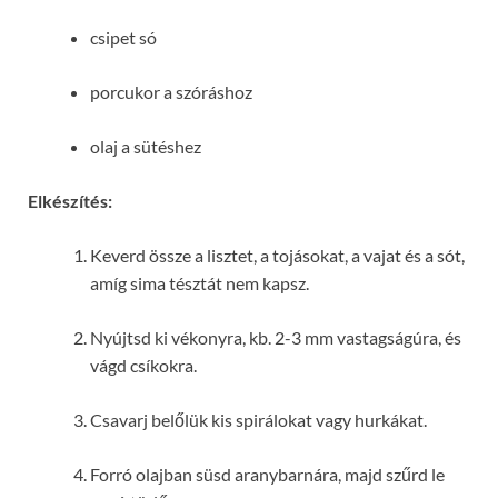
csipet só
porcukor a szóráshoz
olaj a sütéshez
Elkészítés:
Keverd össze a lisztet, a tojásokat, a vajat és a sót,
amíg sima tésztát nem kapsz.
Nyújtsd ki vékonyra, kb. 2-3 mm vastagságúra, és
vágd csíkokra.
Csavarj belőlük kis spirálokat vagy hurkákat.
Forró olajban süsd aranybarnára, majd szűrd le