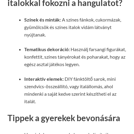
italokkal fokozni a hangulatot?
Színek és minták:
A színes fánkok, cukormázak,
gyümölcsök és színes italok vidám látványt
nyújtanak.
Tematikus dekoráció:
Használj farsangi figurákat,
konfettit, színes tányérokat és poharakat, hogy az
egész asztal játékos legyen.
Interaktív elemek:
DIY fánktöltő sarok, mini
szendvics-összeállító, vagy italállomás, ahol
mindenki a saját kedve szerint készítheti el az
italát.
Tippek a gyerekek bevonására