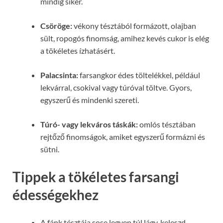
mindig siker.
Csöröge:
vékony tésztából formázott, olajban
sült, ropogós finomság, amihez kevés cukor is elég
a tökéletes ízhatásért.
Palacsinta:
farsangkor édes töltelékkel, például
lekvárral, csokival vagy túróval töltve. Gyors,
egyszerű és mindenki szereti.
Túró- vagy lekváros táskák:
omlós tésztában
rejtőző finomságok, amiket egyszerű formázni és
sütni.
Tippek a tökéletes farsangi
édességekhez
A fánk tésztája sose legyen túl lágy, keleszd