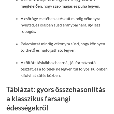
megfelelően, hogy szép magas és puha legyen.
A csöröge esetében a tésztát mindig vékonyra
nyújtsd, és olajban süsd aranybarnára, így lesz
ropogós.
Palacsintát mindig vékonyra süsd, hogy könnyen
tölthető és hajtogatható legyen.
A töltött táskákhoz használj jól formázható
tésztát, és a töltelék ne legyen túl folyós, különben
kifolyhat sütés közben.
Táblázat: gyors összehasonlítás
a klasszikus farsangi
édességekről