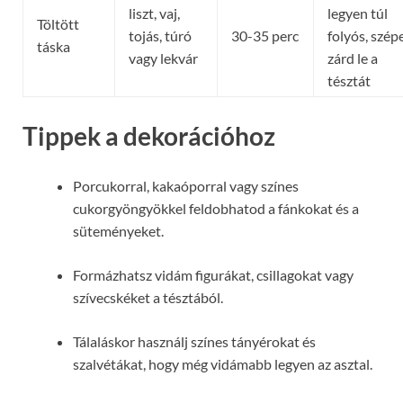
liszt, vaj,
legyen túl
Töltött
tojás, túró
30-35 perc
folyós, szép
táska
vagy lekvár
zárd le a
tésztát
Tippek a dekorációhoz
Porcukorral, kakaóporral vagy színes
cukorgyöngyökkel feldobhatod a fánkokat és a
süteményeket.
Formázhatsz vidám figurákat, csillagokat vagy
szívecskéket a tésztából.
Tálaláskor használj színes tányérokat és
szalvétákat, hogy még vidámabb legyen az asztal.