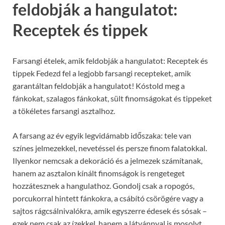
feldobják a hangulatot:
Receptek és tippek
Farsangi ételek, amik feldobják a hangulatot: Receptek és
tippek Fedezd fel a legjobb farsangi recepteket, amik
garantáltan feldobják a hangulatot! Kóstold meg a
fánkokat, szalagos fánkokat, sült finomságokat és tippeket
a tökéletes farsangi asztalhoz.
A farsang az év egyik legvidámabb időszaka: tele van
színes jelmezekkel, nevetéssel és persze finom falatokkal.
Ilyenkor nemcsak a dekoráció és a jelmezek számítanak,
hanem az asztalon kínált finomságok is rengeteget
hozzátesznek a hangulathoz. Gondolj csak a ropogós,
porcukorral hintett fánkokra, a csábító csörögére vagy a
sajtos rágcsálnivalókra, amik egyszerre édesek és sósak –
ezek nem csak az ízekkel, hanem a látvánnyal is mosolyt