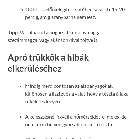
180°C-ra előmelegített sütőben süsd kb. 15-20
percig, amíg aranybarna nem lesz.
Tipp:
Variálhatod a pogácsát köménymaggal,
szezámmaggal vagy akár sonkával töltve is.
Apró trükkök a hibák
elkerüléséhez
Mindig mérd pontosan az alapanyagokat,
különösen a lisztet és a vajat, hogy a tészta állaga
tökéletes legyen.
A kelesztésnél figyelj a hőmérsékletre: meleg, de
nem forró helyen gyorsabban kel a tészta.