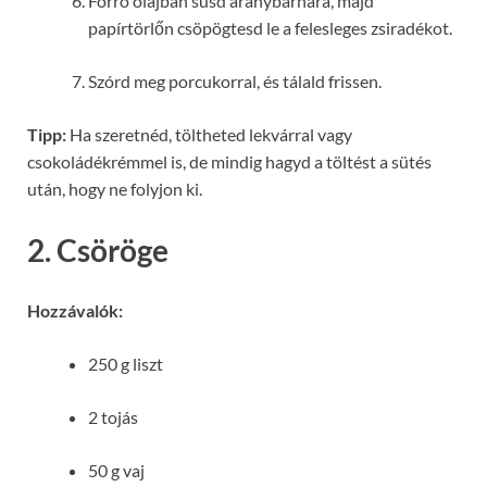
Forró olajban süsd aranybarnára, majd
papírtörlőn csöpögtesd le a felesleges zsiradékot.
Szórd meg porcukorral, és tálald frissen.
Tipp:
Ha szeretnéd, töltheted lekvárral vagy
csokoládékrémmel is, de mindig hagyd a töltést a sütés
után, hogy ne folyjon ki.
2. Csöröge
Hozzávalók:
250 g liszt
2 tojás
50 g vaj