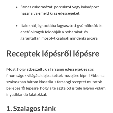
Színes cukormázat, porcukrot vagy kakaóport
használva emeld ki az édességeket.
Italoknál jégkockába fagyasztott gyümölcsök és
ehető virágok feldobják a poharakat, és
garantáltan mosolyt csalnak mindenki arcára.
Receptek lépésről lépésre
Most, hogy átbeszéltük a farsangi édességek és sós
finomságok világát, ideje a tettek mezejére lépni! Ebben a
szakaszban három klasszikus farsangi receptet mutatok
be lépésről lépésre, hogy a te asztalod is tele legyen vidám,
ínycsiklandó falatokkal.
1. Szalagos fánk