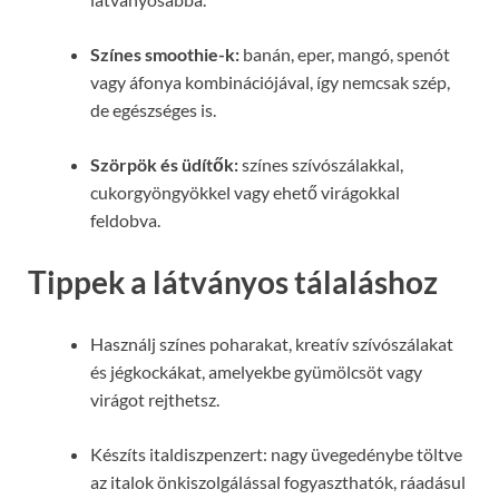
Színes smoothie-k:
banán, eper, mangó, spenót
vagy áfonya kombinációjával, így nemcsak szép,
de egészséges is.
Szörpök és üdítők:
színes szívószálakkal,
cukorgyöngyökkel vagy ehető virágokkal
feldobva.
Tippek a látványos tálaláshoz
Használj színes poharakat, kreatív szívószálakat
és jégkockákat, amelyekbe gyümölcsöt vagy
virágot rejthetsz.
Készíts italdiszpenzert: nagy üvegedénybe töltve
az italok önkiszolgálással fogyaszthatók, ráadásul