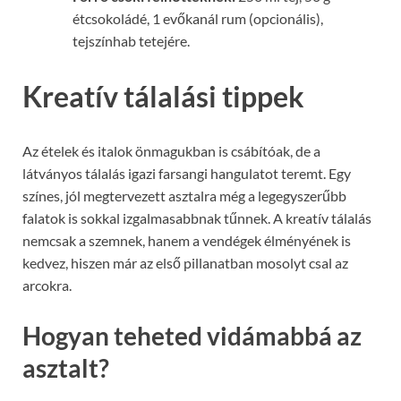
étcsokoládé, 1 evőkanál rum (opcionális),
tejszínhab tetejére.
Kreatív tálalási tippek
Az ételek és italok önmagukban is csábítóak, de a
látványos tálalás igazi farsangi hangulatot teremt. Egy
színes, jól megtervezett asztalra még a legegyszerűbb
falatok is sokkal izgalmasabbnak tűnnek. A kreatív tálalás
nemcsak a szemnek, hanem a vendégek élményének is
kedvez, hiszen már az első pillanatban mosolyt csal az
arcokra.
Hogyan teheted vidámabbá az
asztalt?