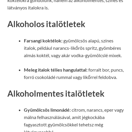
koktélokra gondolunk, hanem az alkoholmentes, színes és
látványos italokra is.
Alkoholos italötletek
Farsangi koktélok:
gyümölcsös alapú, színes
italok, például narancs-likőrös spritz, gyömbéres
almás koktél, vagy akár vodka-gyümölcslé mixek.
Meleg italok télies hangulattal:
forralt bor, puncs,
forró csokoládé rummal vagy likőrrel feldobva.
Alkoholmentes italötletek
Gyümölcsös limonádé:
citrom, narancs, eper vagy
málna felhasználásával, amit jégkockába
fagyasztott gyümölcsökkel tehetsz még
látványosabbá.