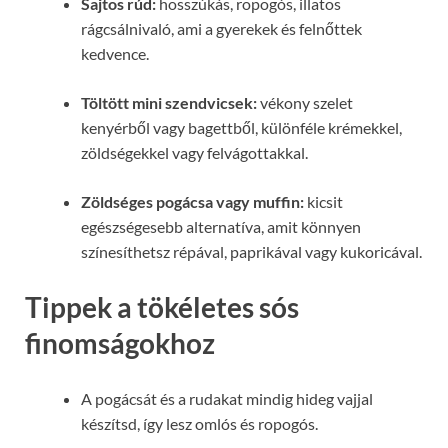
Sajtos rúd:
hosszúkás, ropogós, illatos
rágcsálnivaló, ami a gyerekek és felnőttek
kedvence.
Töltött mini szendvicsek:
vékony szelet
kenyérből vagy bagettből, különféle krémekkel,
zöldségekkel vagy felvágottakkal.
Zöldséges pogácsa vagy muffin:
kicsit
egészségesebb alternatíva, amit könnyen
színesíthetsz répával, paprikával vagy kukoricával.
Tippek a tökéletes sós
finomságokhoz
A pogácsát és a rudakat mindig hideg vajjal
készítsd, így lesz omlós és ropogós.