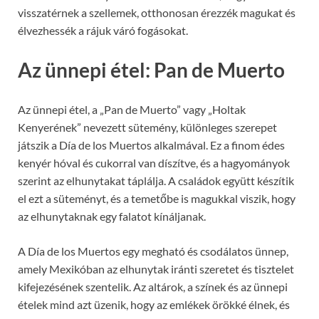
visszatérnek a szellemek, otthonosan érezzék magukat és
élvezhessék a rájuk váró fogásokat.
Az ünnepi étel: Pan de Muerto
Az ünnepi étel, a „Pan de Muerto” vagy „Holtak
Kenyerének” nevezett sütemény, különleges szerepet
játszik a Día de los Muertos alkalmával. Ez a finom édes
kenyér hóval és cukorral van díszítve, és a hagyományok
szerint az elhunytakat táplálja. A családok együtt készítik
el ezt a süteményt, és a temetőbe is magukkal viszik, hogy
az elhunytaknak egy falatot kínáljanak.
A Día de los Muertos egy megható és csodálatos ünnep,
amely Mexikóban az elhunytak iránti szeretet és tisztelet
kifejezésének szentelik. Az altárok, a színek és az ünnepi
ételek mind azt üzenik, hogy az emlékek örökké élnek, és