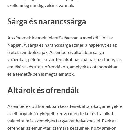
szellemileg mindig velünk vannak.
Sárga és narancssárga
A színeknek kiemelt jelentősége van a mexikói Holtak
Napján. A sárga és narancssárga színek a napfényt és az
életet szimbolizálják. Az emberek általában sárga
virágokat, például krizantémokat használnak az elhunytak
emlékére készített ofrendákon, amelyek az otthonokban
és a temetőkben is megtalálhatók.
Altárok és ofrendák
Az emberek otthonaikban készítenek altárokat, amelyekre
az elhunytak fényképeit, kedvenc ételeiket és italaikat,
valamint más személyes tárgyakat helyeznek el. Ezek az
ofrendák az elhunytak számára készülnek, hogy amikor