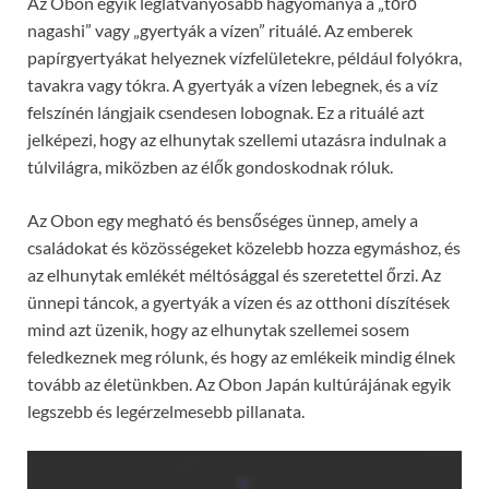
Az Obon egyik leglátványosabb hagyománya a „tōrō
nagashi” vagy „gyertyák a vízen” rituálé. Az emberek
papírgyertyákat helyeznek vízfelületekre, például folyókra,
tavakra vagy tókra. A gyertyák a vízen lebegnek, és a víz
felszínén lángjaik csendesen lobognak. Ez a rituálé azt
jelképezi, hogy az elhunytak szellemi utazásra indulnak a
túlvilágra, miközben az élők gondoskodnak róluk.
Az Obon egy megható és bensőséges ünnep, amely a
családokat és közösségeket közelebb hozza egymáshoz, és
az elhunytak emlékét méltósággal és szeretettel őrzi. Az
ünnepi táncok, a gyertyák a vízen és az otthoni díszítések
mind azt üzenik, hogy az elhunytak szellemei sosem
feledkeznek meg rólunk, és hogy az emlékeik mindig élnek
tovább az életünkben. Az Obon Japán kultúrájának egyik
legszebb és legérzelmesebb pillanata.