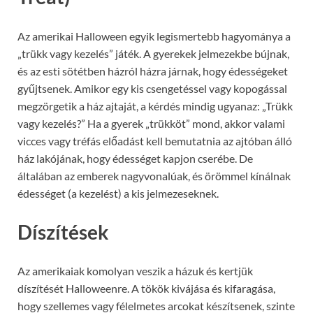
Az amerikai Halloween egyik legismertebb hagyománya a
„trükk vagy kezelés” játék. A gyerekek jelmezekbe bújnak,
és az esti sötétben házról házra járnak, hogy édességeket
gyűjtsenek. Amikor egy kis csengetéssel vagy kopogással
megzörgetik a ház ajtaját, a kérdés mindig ugyanaz: „Trükk
vagy kezelés?” Ha a gyerek „trükköt” mond, akkor valami
vicces vagy tréfás előadást kell bemutatnia az ajtóban álló
ház lakójának, hogy édességet kapjon cserébe. De
általában az emberek nagyvonalúak, és örömmel kínálnak
édességet (a kezelést) a kis jelmezeseknek.
Díszítések
Az amerikaiak komolyan veszik a házuk és kertjük
díszítését Halloweenre. A tökök kivájása és kifaragása,
hogy szellemes vagy félelmetes arcokat készítsenek, szinte