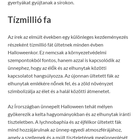
gyertyákat gyújtanak a sírokon.
Tízmillió fa
Az írek az elmúlt években egy különleges kezdeményezés
részeként tízmillió fát ültetnek minden évben
Halloweenkor. Ez nemcsak a környezetvédelmi
szempontokból fontos, hanem azzal is kapcsolódik az
ünnephez, hogy az élők és az elhunytak közötti
kapcsolatot hangsúlyozza. Az újonnan ültetett fák az
elhunytak emlékére nőnek fel, és a zöld növényzet
szimbolizálja az élet és a halál közötti átmenetet.
Az Írországban ünnepelt Halloween tehát mélyen
gyökerezik a kelta hagyományokban és az elhunytak iránti
tiszteletben. A lychnobaphia és az éjfélkor ültetett fák
mind hozzájárulnak az ünnep egyedi atmoszférájához,
amely a szellemek és a múlt tiszteletének megünneplését