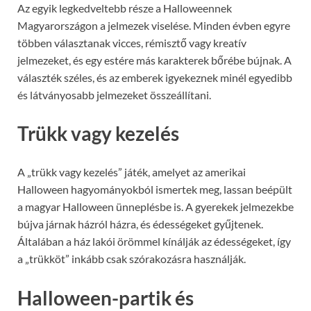
Az egyik legkedveltebb része a Halloweennek
Magyarországon a jelmezek viselése. Minden évben egyre
többen választanak vicces, rémisztő vagy kreatív
jelmezeket, és egy estére más karakterek bőrébe bújnak. A
választék széles, és az emberek igyekeznek minél egyedibb
és látványosabb jelmezeket összeállítani.
Trükk vagy kezelés
A „trükk vagy kezelés” játék, amelyet az amerikai
Halloween hagyományokból ismertek meg, lassan beépült
a magyar Halloween ünneplésbe is. A gyerekek jelmezekbe
bújva járnak házról házra, és édességeket gyűjtenek.
Általában a ház lakói örömmel kínálják az édességeket, így
a „trükköt” inkább csak szórakozásra használják.
Halloween-partik és