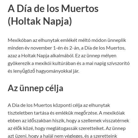
A Día de los Muertos
(Holtak Napja)
Mexikóban az elhunytak emlékét méltó módon ünneplik
minden év november 1-én és 2-án, a Día de los Muertos,
azaz a Holtak Napja alkalmából. Ez az ünnep mélyen
gyökerezik a mexikói kultúrában és a mai napig szívszorító
és lenyűgöző hagyományokkal jár.
Az ünnep célja
A Día de los Muertos központi célja az elhunytak
tiszteletben tartása és emlékük megőrzése. A mexikóiak
ebben az időszakban hiszik, hogy a szellemek visszatérnek
az élők közé, hogy meglátogassák szeretteiket. Az ünnep
azt üzeni, hogy a halál nem végleges, és a szeretteink