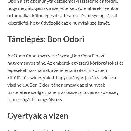
Obon alatt az elhunytak szellemei visszatérnek a földre,
hogy meglátogassák a szeretteiket. Az emberek ilyenkor
otthonaikat különleges díszítésekkel és megvilágítással
készítik fel, hogy üdvözöljék az elhunytak szellemét.
Tánclépés: Bon Odori
Az Obon ünnep szerves része a „Bon Odori” nevű
hagyományos tánc. Az emberek egyszerű körforgásokat és
lépéseket használnak a zenére táncolva, miközben
körülöttük színes yukat, hagyományos japán viseleteket
viselnek. A Bon Odori tánc nemcsak az elhunytak
tiszteletére szolgál, hanem az összetartozás és közösség
fontosságát is hangsúlyozza.
Gyertyák a vízen