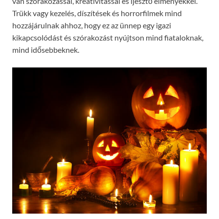
van szórakozással, kreativitással és ijesztő élményekkel.
Trükk vagy kezelés, díszítések és horrorfilmek mind
hozzájárulnak ahhoz, hogy ez az ünnep egy igazi
kikapcsolódást és szórakozást nyújtson mind fiataloknak,
mind idősebbeknek.