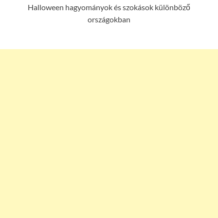
Halloween hagyományok és szokások különböző
országokban