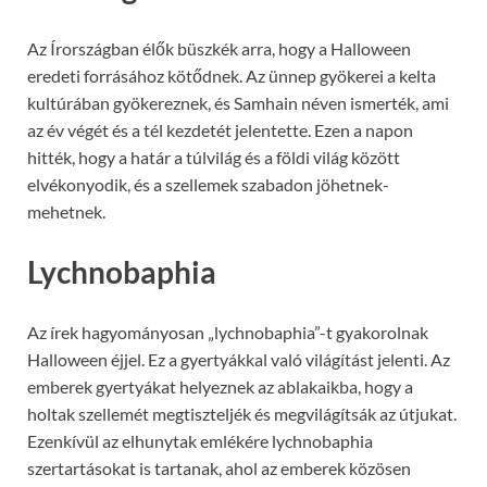
Az Írországban élők büszkék arra, hogy a Halloween
eredeti forrásához kötődnek. Az ünnep gyökerei a kelta
kultúrában gyökereznek, és Samhain néven ismerték, ami
az év végét és a tél kezdetét jelentette. Ezen a napon
hitték, hogy a határ a túlvilág és a földi világ között
elvékonyodik, és a szellemek szabadon jöhetnek-
mehetnek.
Lychnobaphia
Az írek hagyományosan „lychnobaphia”-t gyakorolnak
Halloween éjjel. Ez a gyertyákkal való világítást jelenti. Az
emberek gyertyákat helyeznek az ablakaikba, hogy a
holtak szellemét megtiszteljék és megvilágítsák az útjukat.
Ezenkívül az elhunytak emlékére lychnobaphia
szertartásokat is tartanak, ahol az emberek közösen