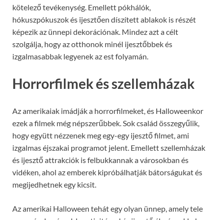
kötelező tevékenység. Emellett pókhálók,
hókuszpókuszok és ijesztően díszített ablakok is részét
képezik az ünnepi dekorációnak. Mindez azt a célt
szolgálja, hogy az otthonok minél ijesztőbbek és
izgalmasabbak legyenek az est folyamán.
Horrorfilmek és szellemházak
Az amerikaiak imádják a horrorfilmeket, és Halloweenkor
ezek a filmek még népszerűbbek. Sok család összegyűlik,
hogy együtt nézzenek meg egy-egy ijesztő filmet, ami
izgalmas éjszakai programot jelent. Emellett szellemházak
és ijesztő attrakciók is felbukkannak a városokban és
vidéken, ahol az emberek kipróbálhatják bátorságukat és
megijedhetnek egy kicsit.
Az amerikai Halloween tehát egy olyan ünnep, amely tele