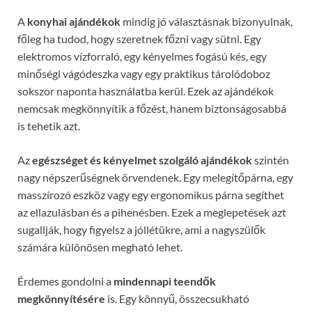
A
konyhai ajándékok
mindig jó választásnak bizonyulnak,
főleg ha tudod, hogy szeretnek főzni vagy sütni. Egy
elektromos vízforraló, egy kényelmes fogású kés, egy
minőségi vágódeszka vagy egy praktikus tárolódoboz
sokszor naponta használatba kerül. Ezek az ajándékok
nemcsak megkönnyítik a főzést, hanem biztonságosabbá
is tehetik azt.
Az
egészséget és kényelmet szolgáló ajándékok
szintén
nagy népszerűségnek örvendenek. Egy melegítőpárna, egy
masszírozó eszköz vagy egy ergonomikus párna segíthet
az ellazulásban és a pihenésben. Ezek a meglepetések azt
sugallják, hogy figyelsz a jóllétükre, ami a nagyszülők
számára különösen megható lehet.
Érdemes gondolni a
mindennapi teendők
megkönnyítésére
is. Egy könnyű, összecsukható