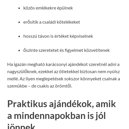
közös emlékekre épülnek
erősítik a családi kötelékeket
hosszú távon is értéket képviselnek
őszinte szeretetet és figyelmet közvetítenek
Ha igazán megható karácsonyi ajándékot szeretnél adni a
nagyszülőknek, ezekkel az ötletekkel biztosan nem nyúlsz
mellé. Az ilyen meglepetések sokszor könnyeket csalnak a
szemükbe – de csakis az örömtől.
Praktikus ajándékok, amik
a mindennapokban is jól
jönnek