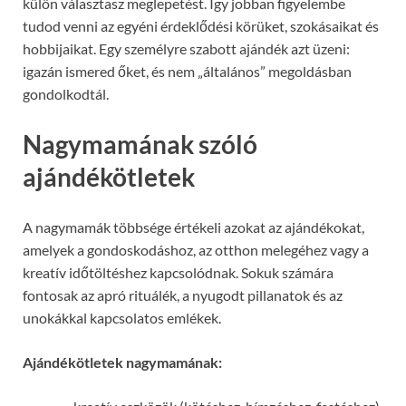
külön választasz meglepetést. Így jobban figyelembe
tudod venni az egyéni érdeklődési körüket, szokásaikat és
hobbijaikat. Egy személyre szabott ajándék azt üzeni:
igazán ismered őket, és nem „általános” megoldásban
gondolkodtál.
Nagymamának szóló
ajándékötletek
A nagymamák többsége értékeli azokat az ajándékokat,
amelyek a gondoskodáshoz, az otthon melegéhez vagy a
kreatív időtöltéshez kapcsolódnak. Sokuk számára
fontosak az apró rituálék, a nyugodt pillanatok és az
unokákkal kapcsolatos emlékek.
Ajándékötletek nagymamának: