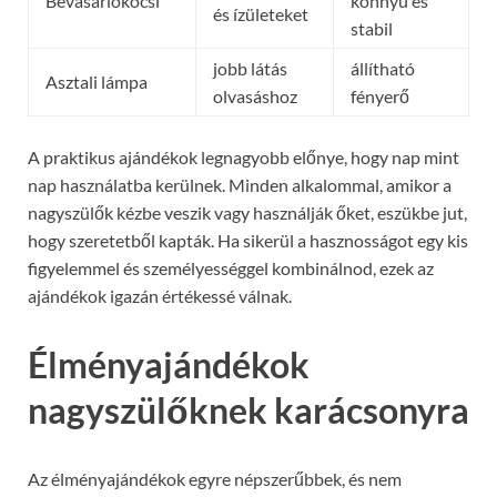
Bevásárlókocsi
könnyű és
és ízületeket
stabil
jobb látás
állítható
Asztali lámpa
olvasáshoz
fényerő
A praktikus ajándékok legnagyobb előnye, hogy nap mint
nap használatba kerülnek. Minden alkalommal, amikor a
nagyszülők kézbe veszik vagy használják őket, eszükbe jut,
hogy szeretetből kapták. Ha sikerül a hasznosságot egy kis
figyelemmel és személyességgel kombinálnod, ezek az
ajándékok igazán értékessé válnak.
Élményajándékok
nagyszülőknek karácsonyra
Az élményajándékok egyre népszerűbbek, és nem