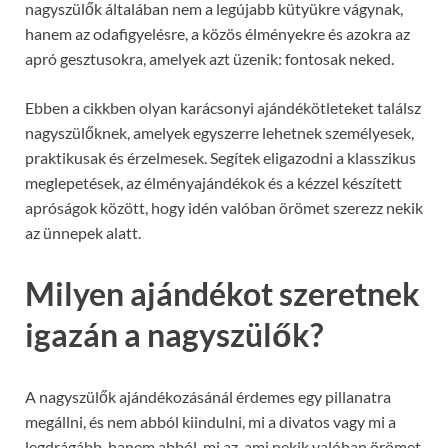
nagyszülők általában nem a legújabb kütyükre vágynak,
hanem az odafigyelésre, a közös élményekre és azokra az
apró gesztusokra, amelyek azt üzenik: fontosak neked.
Ebben a cikkben olyan karácsonyi ajándékötleteket találsz
nagyszülőknek, amelyek egyszerre lehetnek személyesek,
praktikusak és érzelmesek. Segítek eligazodni a klasszikus
meglepetések, az élményajándékok és a kézzel készített
apróságok között, hogy idén valóban örömet szerezz nekik
az ünnepek alatt.
Milyen ajándékot szeretnek
igazán a nagyszülők?
A nagyszülők ajándékozásánál érdemes egy pillanatra
megállni, és nem abból kiindulni, mi a divatos vagy mi a
legdrágább, hanem abból, mi az, ami nekik valóban örömet