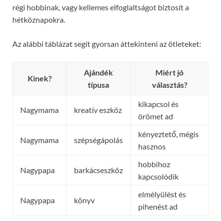
régi hobbinak, vagy kellemes elfoglaltságot biztosít a
hétköznapokra.
Az alábbi táblázat segít gyorsan áttekinteni az ötleteket:
Ajándék
Miért jó
Kinek?
típusa
választás?
kikapcsol és
Nagymama
kreatív eszköz
örömet ad
kényeztető, mégis
Nagymama
szépségápolás
hasznos
hobbihoz
Nagypapa
barkácseszköz
kapcsolódik
elmélyülést és
Nagypapa
könyv
pihenést ad