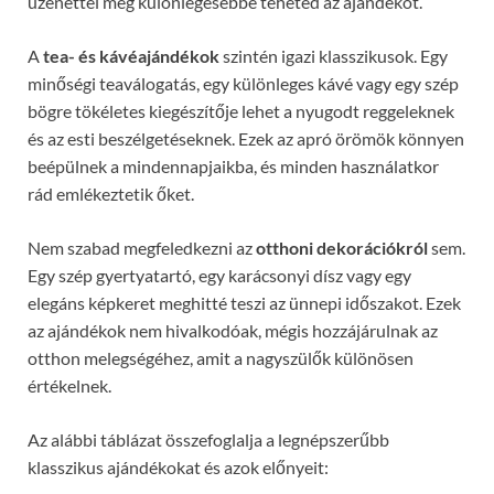
üzenettel még különlegesebbé teheted az ajándékot.
A
tea- és kávéajándékok
szintén igazi klasszikusok. Egy
minőségi teaválogatás, egy különleges kávé vagy egy szép
bögre tökéletes kiegészítője lehet a nyugodt reggeleknek
és az esti beszélgetéseknek. Ezek az apró örömök könnyen
beépülnek a mindennapjaikba, és minden használatkor
rád emlékeztetik őket.
Nem szabad megfeledkezni az
otthoni dekorációkról
sem.
Egy szép gyertyatartó, egy karácsonyi dísz vagy egy
elegáns képkeret meghitté teszi az ünnepi időszakot. Ezek
az ajándékok nem hivalkodóak, mégis hozzájárulnak az
otthon melegségéhez, amit a nagyszülők különösen
értékelnek.
Az alábbi táblázat összefoglalja a legnépszerűbb
klasszikus ajándékokat és azok előnyeit: