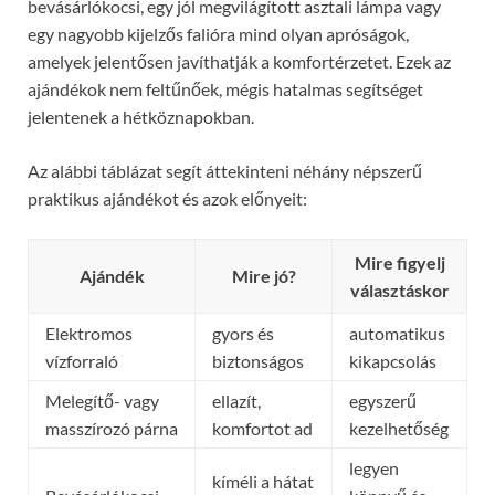
bevásárlókocsi, egy jól megvilágított asztali lámpa vagy
egy nagyobb kijelzős falióra mind olyan apróságok,
amelyek jelentősen javíthatják a komfortérzetet. Ezek az
ajándékok nem feltűnőek, mégis hatalmas segítséget
jelentenek a hétköznapokban.
Az alábbi táblázat segít áttekinteni néhány népszerű
praktikus ajándékot és azok előnyeit:
Mire figyelj
Ajándék
Mire jó?
választáskor
Elektromos
gyors és
automatikus
vízforraló
biztonságos
kikapcsolás
Melegítő- vagy
ellazít,
egyszerű
masszírozó párna
komfortot ad
kezelhetőség
legyen
kíméli a hátat