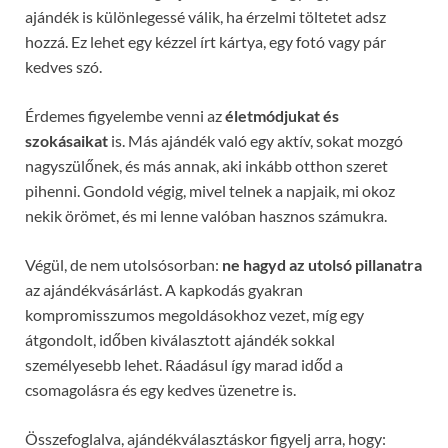
ajándék is különlegessé válik, ha érzelmi töltetet adsz
hozzá. Ez lehet egy kézzel írt kártya, egy fotó vagy pár
kedves szó.
Érdemes figyelembe venni az
életmódjukat és
szokásaikat
is. Más ajándék való egy aktív, sokat mozgó
nagyszülőnek, és más annak, aki inkább otthon szeret
pihenni. Gondold végig, mivel telnek a napjaik, mi okoz
nekik örömet, és mi lenne valóban hasznos számukra.
Végül, de nem utolsósorban:
ne hagyd az utolsó pillanatra
az ajándékvásárlást. A kapkodás gyakran
kompromisszumos megoldásokhoz vezet, míg egy
átgondolt, időben kiválasztott ajándék sokkal
személyesebb lehet. Ráadásul így marad időd a
csomagolásra és egy kedves üzenetre is.
Összefoglalva, ajándékválasztáskor figyelj arra, hogy: