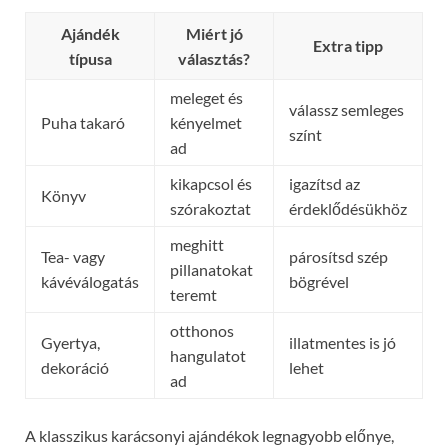
Ajándék
Miért jó
Extra tipp
típusa
választás?
meleget és
válassz semleges
Puha takaró
kényelmet
színt
ad
kikapcsol és
igazítsd az
Könyv
szórakoztat
érdeklődésükhöz
meghitt
Tea- vagy
párosítsd szép
pillanatokat
kávéválogatás
bögrével
teremt
otthonos
Gyertya,
illatmentes is jó
hangulatot
dekoráció
lehet
ad
A klasszikus karácsonyi ajándékok legnagyobb előnye,