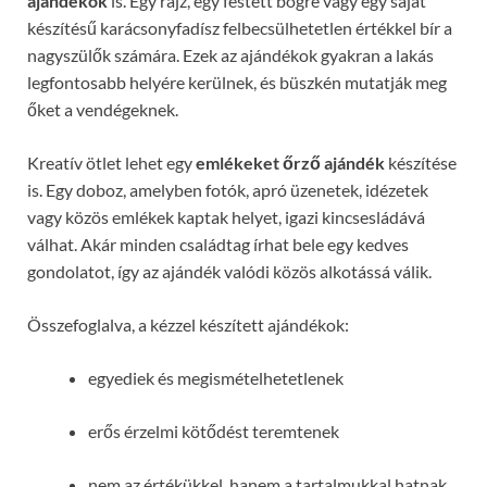
ajándékok
is. Egy rajz, egy festett bögre vagy egy saját
készítésű karácsonyfadísz felbecsülhetetlen értékkel bír a
nagyszülők számára. Ezek az ajándékok gyakran a lakás
legfontosabb helyére kerülnek, és büszkén mutatják meg
őket a vendégeknek.
Kreatív ötlet lehet egy
emlékeket őrző ajándék
készítése
is. Egy doboz, amelyben fotók, apró üzenetek, idézetek
vagy közös emlékek kaptak helyet, igazi kincsesládává
válhat. Akár minden családtag írhat bele egy kedves
gondolatot, így az ajándék valódi közös alkotássá válik.
Összefoglalva, a kézzel készített ajándékok:
egyediek és megismételhetetlenek
erős érzelmi kötődést teremtenek
nem az értékükkel, hanem a tartalmukkal hatnak