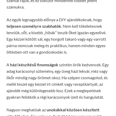
szántál rájuk, és ez sokszor mindennél többet jelent
számukra.
Az egyik legnagyobb előnye a DIY ajándékoknak, hogy
teljesen személyre szabhatók
. Nem kell tökéletesnek
lenniük, sőt, a kisebb „hibák” teszik őket igazán egyedivé.
Egy kézzel kötött sál, egy horgolt takaró vagy egy varrott
párna nemcsak meleg és praktikus, hanem minden egyes
öltésben ott van a gondoskodás is.
A
házi készítésű finomságok
szintén örök kedvencek. Egy
adag karácsonyi sütemény, egy üveg házi lekvár, méz vagy
likőr mindig nagy örömet okoz. Ha szépen csomagolod, és
mellé teszel egy kézzel írt címkét vagy receptkártyát, az
ajándék még különlegesebb lesz. Ezek a meglepetések
gyakran felidézik a régi karácsonyok ízeit és hangulatát.
Nagyon meghatóak az
unokákkal közösen készített