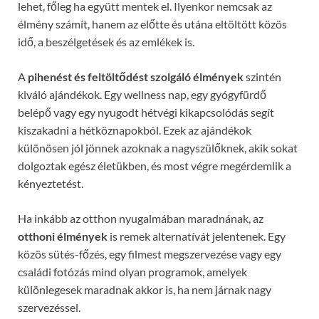
lehet, főleg ha együtt mentek el. Ilyenkor nemcsak az
élmény számít, hanem az előtte és utána eltöltött közös
idő, a beszélgetések és az emlékek is.
A
pihenést és feltöltődést szolgáló élmények
szintén
kiváló ajándékok. Egy wellness nap, egy gyógyfürdő
belépő vagy egy nyugodt hétvégi kikapcsolódás segít
kiszakadni a hétköznapokból. Ezek az ajándékok
különösen jól jönnek azoknak a nagyszülőknek, akik sokat
dolgoztak egész életükben, és most végre megérdemlik a
kényeztetést.
Ha inkább az otthon nyugalmában maradnának, az
otthoni élmények
is remek alternatívát jelentenek. Egy
közös sütés-főzés, egy filmest megszervezése vagy egy
családi fotózás mind olyan programok, amelyek
különlegesek maradnak akkor is, ha nem járnak nagy
szervezéssel.