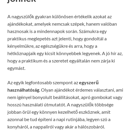
A nagyszülők gyakran különösen értékelik azokat az
ajándékokat, amelyek nemcsak szépek, hanem valóban
hasznosak is a mindennapok során. Számukra egy
praktikus meglepetés azt jelenti, hogy gondoltál a
kényelmükre, az egészségükre és arra, hogy a
hétköznapjaik egy kicsit könnyebbek legyenek. A jó hír az,
hogy a praktikum és a szeretet egyáltalán nem zárja ki
egymást.
Az egyik legfontosabb szempont az
egyszerű
használhatóság
. Olyan ajándékot érdemes választani, ami
nem igényel bonyolult beállításokat, apró gombokat vagy
hosszú használati útmutatót. A nagyszülők többsége
jobban örül egy könnyen kezelhető eszköznek, amit
azonnal be tud építeni a napi rutinjába, legyen szó a
konyháról, a nappaliról vagy akár a hálószobáról.