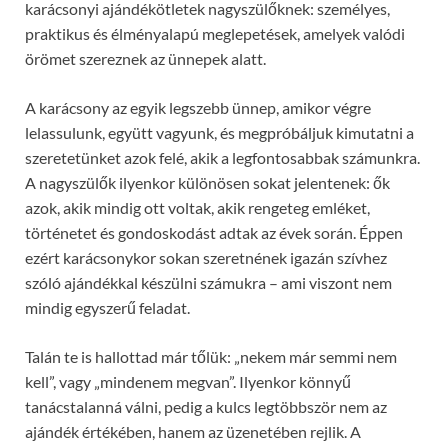
karácsonyi ajándékötletek nagyszülőknek: személyes,
praktikus és élményalapú meglepetések, amelyek valódi
örömet szereznek az ünnepek alatt.
A karácsony az egyik legszebb ünnep, amikor végre
lelassulunk, együtt vagyunk, és megpróbáljuk kimutatni a
szeretetünket azok felé, akik a legfontosabbak számunkra.
A nagyszülők ilyenkor különösen sokat jelentenek: ők
azok, akik mindig ott voltak, akik rengeteg emléket,
történetet és gondoskodást adtak az évek során. Éppen
ezért karácsonykor sokan szeretnének igazán szívhez
szóló ajándékkal készülni számukra – ami viszont nem
mindig egyszerű feladat.
Talán te is hallottad már tőlük: „nekem már semmi nem
kell”, vagy „mindenem megvan”. Ilyenkor könnyű
tanácstalanná válni, pedig a kulcs legtöbbször nem az
ajándék értékében, hanem az üzenetében rejlik. A