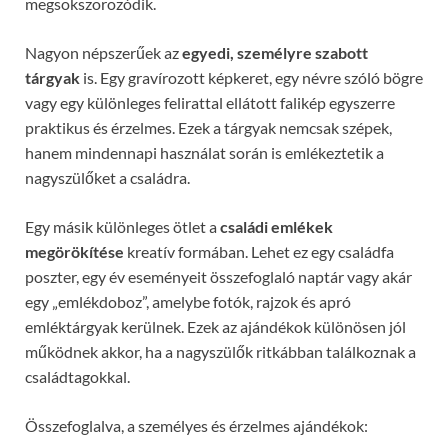
megsokszorozódik.
Nagyon népszerűek az
egyedi, személyre szabott
tárgyak
is. Egy gravírozott képkeret, egy névre szóló bögre
vagy egy különleges felirattal ellátott falikép egyszerre
praktikus és érzelmes. Ezek a tárgyak nemcsak szépek,
hanem mindennapi használat során is emlékeztetik a
nagyszülőket a családra.
Egy másik különleges ötlet a
családi emlékek
megörökítése
kreatív formában. Lehet ez egy családfa
poszter, egy év eseményeit összefoglaló naptár vagy akár
egy „emlékdoboz”, amelybe fotók, rajzok és apró
emléktárgyak kerülnek. Ezek az ajándékok különösen jól
működnek akkor, ha a nagyszülők ritkábban találkoznak a
családtagokkal.
Összefoglalva, a személyes és érzelmes ajándékok: