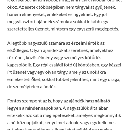
okoz. Az esetek többségében nem tárgyakat gyűjtenek,
hanem élményeket, emlékeket és figyelmet. Egy jól
megválasztott ajándék számukra sokkal inkább egy
szeretetteljes üzenet, mintsem egy egyszerű meglepetés.
A legtöbb nagyszülő számára az
érzelmi érték
az
elsődleges. Olyan ajándékokat szeretnek, amelyekhez
történet, közös élmény vagy személyes kötődés
kapcsolódik. Egy régi családi fotó új köntösben, egy kézzel
írt üzenet vagy egy olyan tárgy, amely az unokákra
emlékezteti őket, sokkal többet jelenthet, mint egy drága,
de személytelen ajándék.
Fontos szempont az is, hogy az ajándék
használható
legyen a mindennapokban
. A nagyszülők általában
értékelik azokat a meglepetéseket, amelyek megkönnyítik
a hétköznapjaikat, kényelmet adnak, vagy egy kellemes
rutinhoz kapcsolódnak. Ilyen lehet például egy meleg