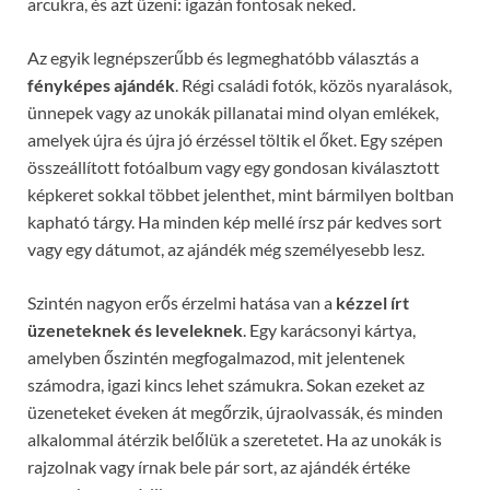
arcukra, és azt üzeni: igazán fontosak neked.
Az egyik legnépszerűbb és legmeghatóbb választás a
fényképes ajándék
. Régi családi fotók, közös nyaralások,
ünnepek vagy az unokák pillanatai mind olyan emlékek,
amelyek újra és újra jó érzéssel töltik el őket. Egy szépen
összeállított fotóalbum vagy egy gondosan kiválasztott
képkeret sokkal többet jelenthet, mint bármilyen boltban
kapható tárgy. Ha minden kép mellé írsz pár kedves sort
vagy egy dátumot, az ajándék még személyesebb lesz.
Szintén nagyon erős érzelmi hatása van a
kézzel írt
üzeneteknek és leveleknek
. Egy karácsonyi kártya,
amelyben őszintén megfogalmazod, mit jelentenek
számodra, igazi kincs lehet számukra. Sokan ezeket az
üzeneteket éveken át megőrzik, újraolvassák, és minden
alkalommal átérzik belőlük a szeretetet. Ha az unokák is
rajzolnak vagy írnak bele pár sort, az ajándék értéke