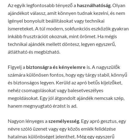
Az egyik legfontosabb tényező a
használhatóság
. Olyan
ajándékot válassz, amit könnyen tudnak kezelni, és nem
igényel bonyolult beállításokat vagy technikai
ismereteket. A túl modern, sokfunkciós eszközök gyakran
inkább frusztrációt okoznak, mint örömet. Ha mégis
technikai ajándék mellett döntesz, legyen egyszerű,
átlátható és megbízható.
Figyelj a
biztonságra és kényelemre
is. A nagyszülők
számára különösen fontos, hogy egy tárgy stabil, könnyű
és biztonságos legyen. Kerüld az apró betűs kijelzőket,
nehéz csomagolásokat vagy balesetveszélyes
megoldásokat. Egy jól átgondolt ajándék nemcsak szép,
hanem megnyugtató érzést is ad.
Nagyon lényeges a
személyesség
. Egy apró gesztus, egy
névre szóló üzenet vagy egy közös emlék felidézése
hatalmas különbséget jelenthet. Még egy egyszerű