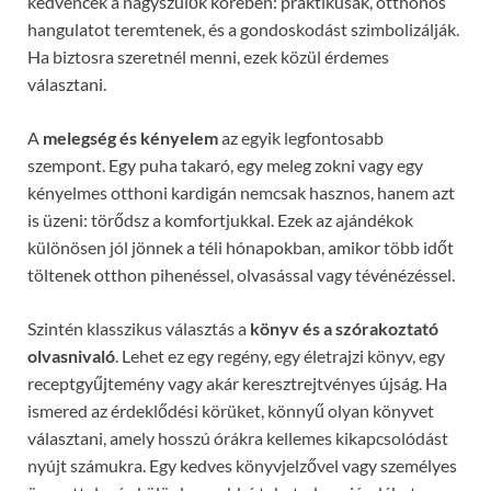
kedvencek a nagyszülők körében: praktikusak, otthonos
hangulatot teremtenek, és a gondoskodást szimbolizálják.
Ha biztosra szeretnél menni, ezek közül érdemes
választani.
A
melegség és kényelem
az egyik legfontosabb
szempont. Egy puha takaró, egy meleg zokni vagy egy
kényelmes otthoni kardigán nemcsak hasznos, hanem azt
is üzeni: törődsz a komfortjukkal. Ezek az ajándékok
különösen jól jönnek a téli hónapokban, amikor több időt
töltenek otthon pihenéssel, olvasással vagy tévénézéssel.
Szintén klasszikus választás a
könyv és a szórakoztató
olvasnivaló
. Lehet ez egy regény, egy életrajzi könyv, egy
receptgyűjtemény vagy akár keresztrejtvényes újság. Ha
ismered az érdeklődési körüket, könnyű olyan könyvet
választani, amely hosszú órákra kellemes kikapcsolódást
nyújt számukra. Egy kedves könyvjelzővel vagy személyes