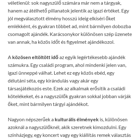
véletlenül: sok nagyszülő számára már nem a tárgyak,
hanem az átélhető pillanatok jelentik az igazi értéket. Egy
jól megválasztott élmény hosszú ideig elkíséri őket
emlékként, és gyakran többet ad, mint bármilyen dobozba
csomagolt ajándék. Karácsonykor különösen szép üzenete
van annak, ha közös időt és figyelmet ajándékozol.
A
közösen eltöltött idő
az egyik legértékesebb ajándék
számukra. Egy családi program, ahol mindenki jelen van,
igazi ünneppé válhat. Lehet ez egy közös ebéd, egy
délutáni séta, egy kirándulás vagy akár egy
társasjátékozós este. Ezek az alkalmak erősítik a családi
kötelékeket, és a nagyszülők gyakran sokkal jobban várják
őket, mint bármilyen tárgyi ajándékot.
Nagyon népszerűek a
kulturális élmények
is, különösen
azoknál a nagyszülőknél, akik szeretnek kimozdulni. Egy
színházjegy, egy koncert vagy egy kiállítás remek választás