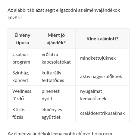
Az alábbi táblázat segít eligazodni az élményajándékok
között:
Élmény
Miért jó
Kinek ajánlott?
típusa
ajándék?
Családi
erősíti a
mindkettőjüknek
program
kapcsolatokat
Színház,
kulturális
aktív nagyszülőknek
koncert
feltöltődés
Wellness,
pihenést
nyugalmat
fürdő
nyújt
kedvelőknek
Közös
élmény és
családcentrikusaknak
főzés
együttlét
Az élményajándékok legnagyobb előnye, hogy nem