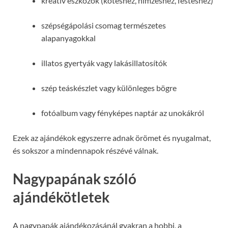
kreatív eszközök (kötéshez, hímzéshez, festéshez)
szépségápolási csomag természetes
alapanyagokkal
illatos gyertyák vagy lakásillatosítók
szép teáskészlet vagy különleges bögre
fotóalbum vagy fényképes naptár az unokákról
Ezek az ajándékok egyszerre adnak örömet és nyugalmat,
és sokszor a mindennapok részévé válnak.
Nagypapának szóló
ajándékötletek
A nagypapák ajándékozásánál gyakran a hobbi, a