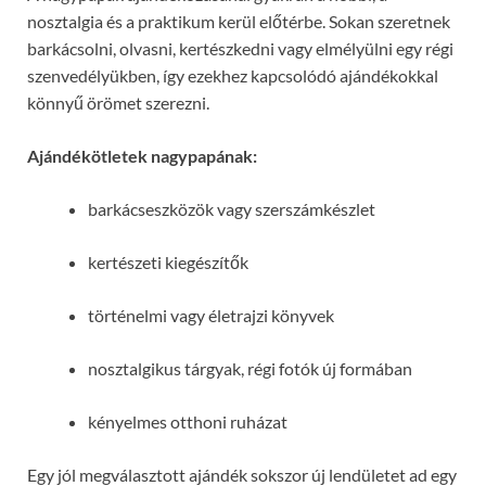
nosztalgia és a praktikum kerül előtérbe. Sokan szeretnek
barkácsolni, olvasni, kertészkedni vagy elmélyülni egy régi
szenvedélyükben, így ezekhez kapcsolódó ajándékokkal
könnyű örömet szerezni.
Ajándékötletek nagypapának:
barkácseszközök vagy szerszámkészlet
kertészeti kiegészítők
történelmi vagy életrajzi könyvek
nosztalgikus tárgyak, régi fotók új formában
kényelmes otthoni ruházat
Egy jól megválasztott ajándék sokszor új lendületet ad egy