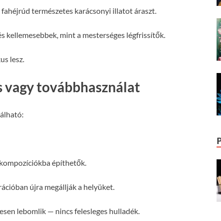
a fahéjrúd természetes karácsonyi illatot áraszt.
és kellemesebbek, mint a mesterséges légfrissítők.
us lesz.
s vagy továbbhasználat
álható:
 kompozíciókba építhetők.
ációban újra megállják a helyüket.
en lebomlik — nincs felesleges hulladék.