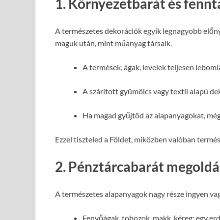
1. Környezetbarát és fenn
A természetes dekorációk egyik legnagyobb előn
maguk után, mint műanyag társaik.
A termések, ágak, levelek teljesen leboml
A szárított gyümölcs vagy textil alapú d
Ha magad gyűjtöd az alapanyagokat, még 
Ezzel tiszteled a Földet, miközben valóban termés
2. Pénztárcabarát megoldá
A természetes alapanyagok nagy része ingyen va
Fenyőágak, tobozok, makk, kéreg: egy erde