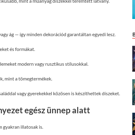
tikusabb, mint a műanyag díszekkel teremtett látvány.
agy ág — így minden dekorációd garantáltan egyedi lesz.
neket és formákat.
emeket modern vagy rusztikus stílusokkal.
k, mint a tömegtermékek.
saláddal vagy gyerekekkel közösen is készíthettek díszeket.
rnyezet egész ünnep alatt
gyakran illatosak is.