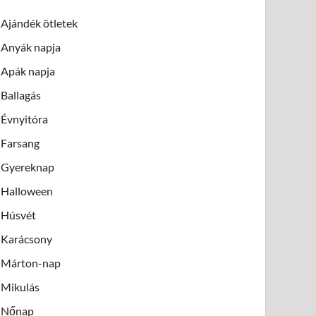
Ajándék ötletek
Anyák napja
Apák napja
Ballagás
Évnyitóra
Farsang
Gyereknap
Halloween
Húsvét
Karácsony
Márton-nap
Mikulás
Nőnap