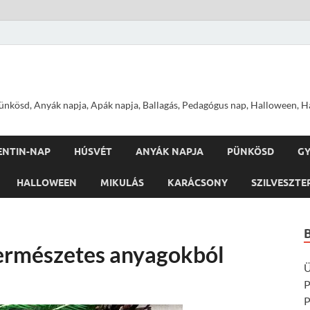
nkösd, Anyák napja, Apák napja, Ballagás, Pedagógus nap, Halloween, Hal
ENTIN-NAP
HÚSVÉT
ANYÁK NAPJA
PÜNKÖSD
G
HALLOWEEN
MIKULÁS
KARÁCSONY
SZILVESZTE
természetes anyagokból
Ü
P
P