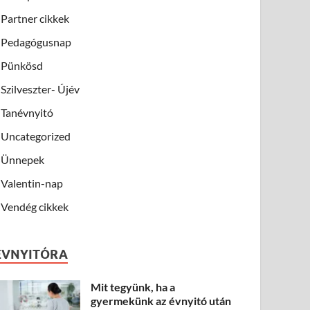
Partner cikkek
Pedagógusnap
Pünkösd
Szilveszter- Újév
Tanévnyitó
Uncategorized
Ünnepek
Valentin-nap
Vendég cikkek
ÉVNYITÓRA
Mit tegyünk, ha a
gyermekünk az évnyitó után