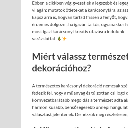
Ebben a cikkben végigvezetlek a legszebb és leg
világán: mutatok ötleteket a karácsonyfára, az asz
kapsz arra is, hogyan tartsd frissen a fenyőt, hogy
érdemes dolgozni, ha igazán tartós, ugyanakkor fe
most igazi karácsonyi kreatív utazásra indulunk —
varázslattal.
Miért válassz természe
dekorációhoz?
A természetes karácsonyi dekoráció nemcsak szé
fedezik fel, hogy a műanyag és túlzottan csillogó
környezetbarátabb megoldás a természet adta ala
harmonikusabb, bensőségesebb ünnepi hangulatot
választást jelentenek. De nézzük meg részletesen,