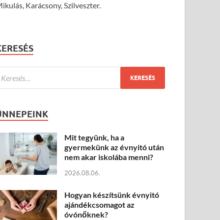
ikulás, Karácsony, Szilveszter.
KERESÉS
ÜNNEPEINK
Mit tegyünk, ha a
gyermekünk az évnyitó után
nem akar iskolába menni?
2026.08.06.
Hogyan készítsünk évnyitó
ajándékcsomagot az
óvónőknek?