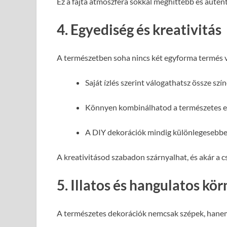
Ez a fajta atmoszféra sokkal meghittebb és auten
4. Egyediség és kreativitás
A természetben soha nincs két egyforma termés v
Saját ízlés szerint válogathatsz össze szí
Könnyen kombinálhatod a természetes el
A DIY dekorációk mindig különlegesebbe
A kreativitásod szabadon szárnyalhat, és akár a c
5. Illatos és hangulatos kö
A természetes dekorációk nemcsak szépek, hanem 