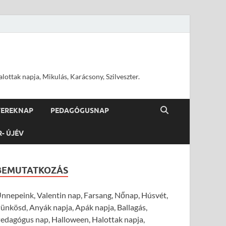
ottak napja, Mikulás, Karácsony, Szilveszter.
YEREKNAP
PEDAGÓGUSNAP
R- ÚJÉV
BEMUTATKOZÁS
nnepeink, Valentin nap, Farsang, Nőnap, Húsvét,
ünkösd, Anyák napja, Apák napja, Ballagás,
edagógus nap, Halloween, Halottak napja,