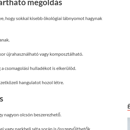
tartható megoldás
ye, hogy sokkal kisebb ökológiai lábnyomot hagynak
anak.
ekor újrahasználható vagy komposztálható.
a csomagolási hulladékot is elkerülöd.
zetközeli hangulatot hozol létre.
s
gy nagyon olcsón beszerezhető.
i vagy parkbeli séta során is összegyűjthetők.