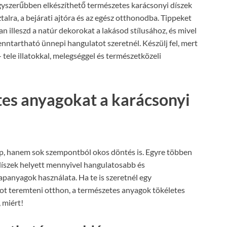
egyszerűbben elkészíthető természetes karácsonyi díszek
talra, a bejárati ajtóra és az egész otthonodba. Tippeket
an illeszd a natúr dekorokat a lakásod stílusához, és mivel
nntartható ünnepi hangulatot szeretnél. Készülj fel, mert
 tele illatokkal, melegséggel és természetközeli
tes anyagokat a karácsonyi
p, hanem sok szempontból okos döntés is. Egyre többen
 díszek helyett mennyivel hangulatosabb és
panyagok használata. Ha te is szeretnél egy
 teremteni otthon, a természetes anyagok tökéletes
 miért!