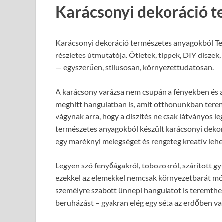
Karácsonyi dekoráció 
Karácsonyi dekoráció természetes anyagokból Te
részletes útmutatója. Ötletek, tippek, DIY díszek
— egyszerűen, stílusosan, környezettudatosan.
A karácsony varázsa nem csupán a fényekben és a
meghitt hangulatban is, amit otthonunkban tere
vágynak arra, hogy a díszítés ne csak látványos le
természetes anyagokból készült karácsonyi dekorá
egy maréknyi melegséget és rengeteg kreatív lehe
Legyen szó fenyőágakról, tobozokról, szárított gy
ezekkel az elemekkel nemcsak környezetbarát módo
személyre szabott ünnepi hangulatot is teremthe
beruházást – gyakran elég egy séta az erdőben vagy