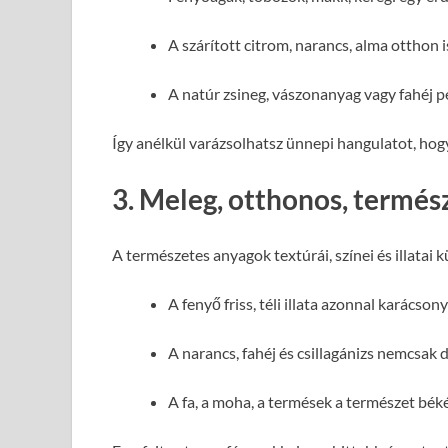
A szárított citrom, narancs, alma otthon i
A natúr zsineg, vászonanyag vagy fahéj p
Így anélkül varázsolhatsz ünnepi hangulatot, ho
3. Meleg, otthonos, termés
A természetes anyagok textúrái, színei és illatai
A fenyő friss, téli illata azonnal karácson
A narancs, fahéj és csillagánizs nemcsak dí
A fa, a moha, a termések a természet békéj