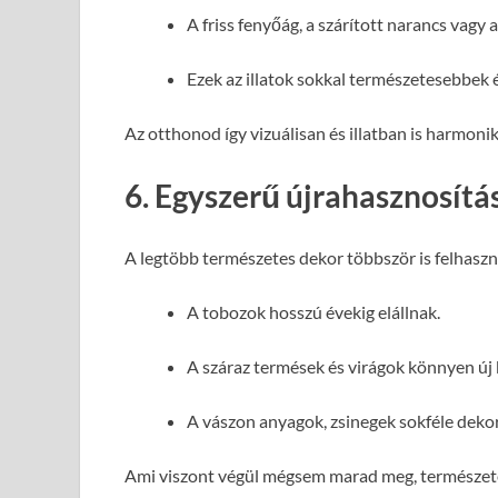
A friss fenyőág, a szárított narancs vagy 
Ezek az illatok sokkal természetesebbek 
Az otthonod így vizuálisan és illatban is harmonik
6. Egyszerű újrahasznosítá
A legtöbb természetes dekor többször is felhaszn
A tobozok hosszú évekig elállnak.
A száraz termések és virágok könnyen új
A vászon anyagok, zsinegek sokféle dekor
Ami viszont végül mégsem marad meg, természetes