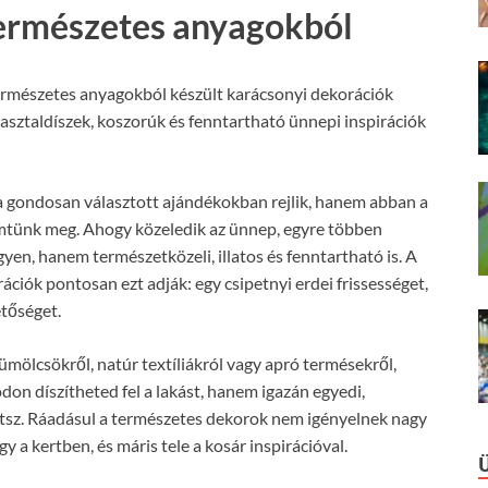
természetes anyagokból
rmészetes anyagokból készült karácsonyi dekorációk
, asztaldíszek, koszorúk és fenntartható ünnepi inspirációk
 gondosan választott ajándékokban rejlik, hanem abban a
mtünk meg. Ahogy közeledik az ünnep, egyre többen
gyen, hanem természetközeli, illatos és fenntartható is. A
ciók pontosan ezt adják: egy csipetnyi erdei frissességet,
tőséget.
ümölcsökről, natúr textíliákról vagy apró termésekről,
n díszítheted fel a lakást, hanem igazán egyedi,
tsz. Ráadásul a természetes dekorok nem igényelnek nagy
 a kertben, és máris tele a kosár inspirációval.