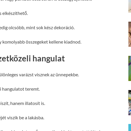
s elkészíthető.
edig olcsóbb, mint sok kész dekoráció.
gy komolyabb összegeket kellene kiadnod.
zetközeli hangulat
 különleges varázst visznek az ünnepekbe.
yi hangulatot teremt.
szít, hanem illatosít is.
ét viszik be a lakásba.