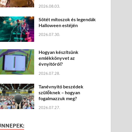
2026.08.03.
Sötét mítoszok és legendák
Halloween estéjén
2026.07.30.
Hogyan készítsünk
emlékkönyvet az
évnyitóról?
2026.07.28.
Tanévnyitó beszédek
szülőknek – hogyan
fogalmazzuk meg?
2026.07.27.
ÜNNEPEK: