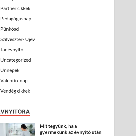
Partner cikkek
Pedagógusnap
Pünkösd
Szilveszter- Újév
Tanévnyitó
Uncategorized
Ünnepek
Valentin-nap
Vendég cikkek
ÉVNYITÓRA
Mit tegyünk, ha a
gyermekünk az évnyitó után