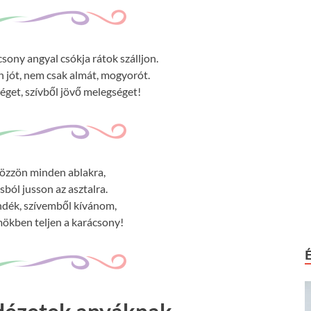
sony angyal csókja rátok szálljon.
jót, nem csak almát, mogyorót.
get, szívből jövő melegséget!
tözzön minden ablakra,
sból jusson az asztalra.
ndék, szívemből kívánom,
ökben teljen a karácsony!