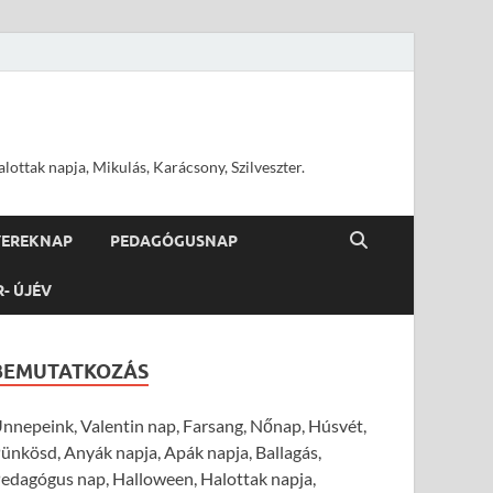
ottak napja, Mikulás, Karácsony, Szilveszter.
YEREKNAP
PEDAGÓGUSNAP
R- ÚJÉV
BEMUTATKOZÁS
nnepeink, Valentin nap, Farsang, Nőnap, Húsvét,
ünkösd, Anyák napja, Apák napja, Ballagás,
edagógus nap, Halloween, Halottak napja,