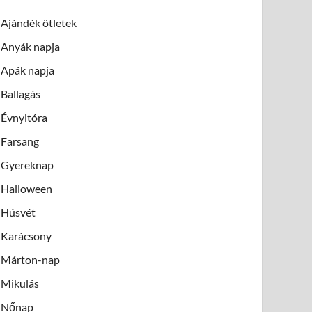
Ajándék ötletek
Anyák napja
Apák napja
Ballagás
Évnyitóra
Farsang
Gyereknap
Halloween
Húsvét
Karácsony
Márton-nap
Mikulás
Nőnap