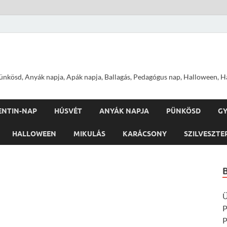
nkösd, Anyák napja, Apák napja, Ballagás, Pedagógus nap, Halloween, Hal
ENTIN-NAP
HÚSVÉT
ANYÁK NAPJA
PÜNKÖSD
G
HALLOWEEN
MIKULÁS
KARÁCSONY
SZILVESZTE
Ü
P
P