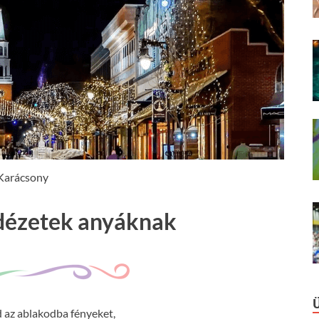
Karácsony
idézetek anyáknak
 az ablakodba fényeket,