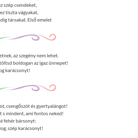
z szép csendeket,
ez tiszta vágyakat,
dig társakat. Első emelet
eretnek, az szegény nem lehet.
 töltsd boldogan az igaz ünnepet!
og karácsonyt!
t, csengőszót és gyertyalángot!
t s mindent, ami fontos neked!
lé fehér bársonyt:
dog, szép karácsonyt!