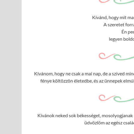
Kívánd, hogy mit ma 
A szeretet forr
Én ped
legyen boldo
Kívánom, hogy ne csak a mai nap, de a szíved mi
fénye költözzön életedbe, és az ünnepek elmúlt
Kívánok neked sok békességet, mosolyogjanak rá
üdvözlöm az egész csalá