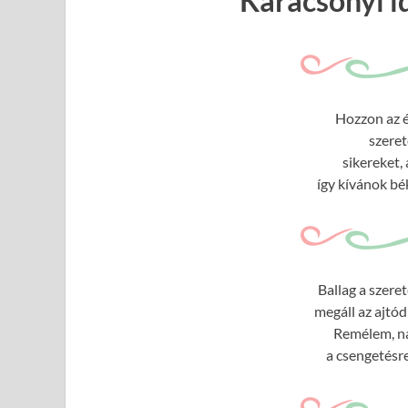
Karácsonyi 
Hozzon az é
szeret
sikereket,
így kívánok bé
Ballag a szere
megáll az ajtó
Remélem, nála
a csengetésre