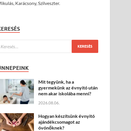
ikulás, Karácsony, Szilveszter.
KERESÉS
ÜNNEPEINK
Mit tegyünk, ha a
gyermekünk az évnyitó után
nem akar iskolába menni?
2026.08.06.
Hogyan készítsünk évnyitó
ajándékcsomagot az
óvónőknek?