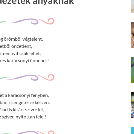
idézetek anyáknak
g örömből végtelent,
etből önzetlent,
 amennyit csak lehet,
kés karácsonyi ünnepet!
tet a karácsonyi fényben,
dban, csengetésre készen.
d is kitárt szívre lel,
 szíved nyitottan felel!