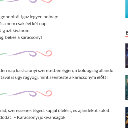
gondoltál, igaz legyen holnap:
ása nem csak évi két nap.
ig azt kívánom,
g, békés a karácsony!
nden nap karácsonyi szeretetben égjen, a boldogság állandó
ával is úgy ragyogj, mint szenteste a karácsonyfa előtt!
d, szeressenek téged, kapjál ölelést, és ajándékot sokat,
dodat! – Karácsonyi jókívánságok