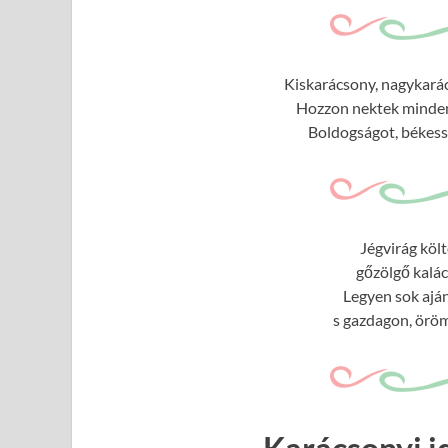
Kiskarácsony, nagykarác
Hozzon nektek minden 
Boldogságot, békessé
Jégvirág köl
gőzölgő kalác
Legyen sok ajá
s gazdagon, öröm