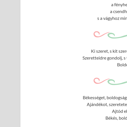
a fényhe
a csendh
s a vágyhoz min
Ki szeret, s kit sz
Szeretteidre gondolj, s
Bold
Békességet, boldogságo
Ajándékot, szeretete
Ajtód e
Békés, bol