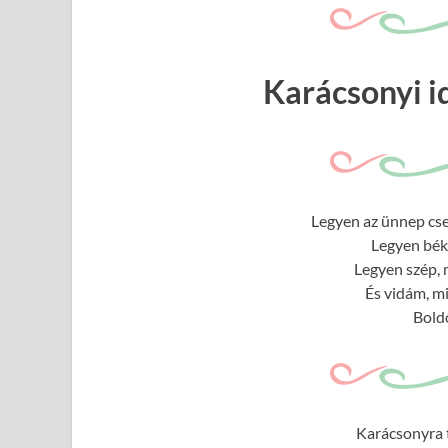
Karácsonyi 
Legyen az ünnep cse
Legyen béké
Legyen szép, 
És vidám, m
Bold
Karácsonyra t