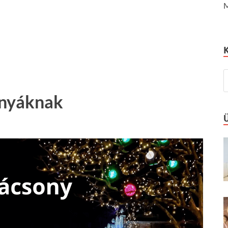
M
anyáknak