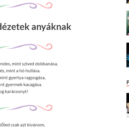
idézetek anyáknak
ndes, mint szíved dobbanása,
s, mint a hó hullása.
mint gyertya ragyogása,
int gyermek kacagása.
og karácsonyt!
őled csak azt kívánom,