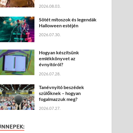
2026.08.03.
Sötét mítoszok és legendák
Halloween estéjén
2026.07.30.
Hogyan készítsünk
emlékkönyvet az
évnyitóról?
2026.07.28.
Tanévnyitó beszédek
szülőknek – hogyan
fogalmazzuk meg?
2026.07.27.
ÜNNEPEK: