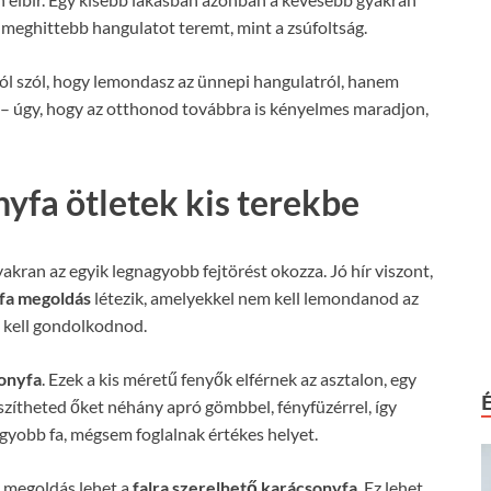
 meghittebb hangulatot teremt, mint a zsúfoltság.
ól szól, hogy lemondasz az ünnepi hangulatról, hanem
– úgy, hogy az otthonod továbbra is kényelmes maradjon,
yfa ötletek kis terekbe
akran az egyik legnagyobb fejtörést okozza. Jó hír viszont,
fa megoldás
létezik, amelyekkel nem kell lemondanod az
n kell gondolkodnod.
sonyfa
. Ezek a kis méretű fenyők elférnek az asztalon, egy
zítheted őket néhány apró gömbbel, fényfüzérrel, így
gyobb fa, mégsem foglalnak értékes helyet.
k megoldás lehet a
falra szerelhető karácsonyfa
. Ez lehet