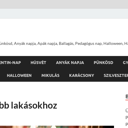
nkösd, Anyák napja, Apák napja, Ballagás, Pedagógus nap, Halloween, Hal
ENTIN-NAP
HÚSVÉT
ANYÁK NAPJA
PÜNKÖSD
G
HALLOWEEN
MIKULÁS
KARÁCSONY
SZILVESZTE
ebb lakásokhoz
Ü
P
P