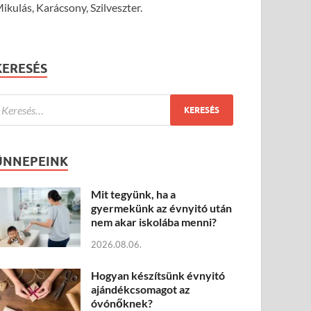
ikulás, Karácsony, Szilveszter.
KERESÉS
ÜNNEPEINK
Mit tegyünk, ha a
gyermekünk az évnyitó után
nem akar iskolába menni?
2026.08.06.
Hogyan készítsünk évnyitó
ajándékcsomagot az
óvónőknek?