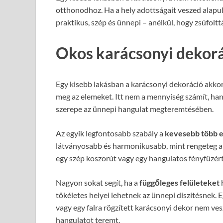
otthonodhoz. Ha a hely adottságait veszed alapul
praktikus, szép és ünnepi – anélkül, hogy zsúfoltt
Okos karácsonyi dekorá
Egy kisebb lakásban a karácsonyi dekoráció akkor
meg az elemeket. Itt nem a mennyiség számít, ha
szerepe az ünnepi hangulat megteremtésében.
Az egyik legfontosabb szabály a
kevesebb több e
látványosabb és harmonikusabb, mint rengeteg apr
egy szép koszorút vagy egy hangulatos fényfüzért 
Nagyon sokat segít, ha a
függőleges felületeket
h
tökéletes helyei lehetnek az ünnepi díszítésnek. E
vagy egy falra rögzített karácsonyi dekor nem ves
hangulatot teremt.