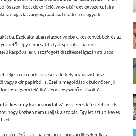
ól összeállított dekoráció, vagy akár egy egyszerű, falra
arékos, mégis látványos, ráadásul modern és egyedi
 lakásba. Ezek általában alacsonyabbak, keskenyebbek, és az
elyezhetők. Így nemcsak helyet spórolsz, hanem
erű kaspóval és visszafogott díszítéssel igazán stílusos
et teljesen a rendelkezésre álló helyhez igazíthatsz.
l vagy akár papírból is. Ezek a megoldások különösen jól
tos a gyors felállítás és az egyszerű eltávolítás.
ető, keskeny karácsonyfát
válassz. Ezek kifejezetten kis
t, hogy közben nem uralják a szobát. Egy letisztult, kevés
t kelt.
 a méretéről szól, hanem arról, hogyan illeszkedik az