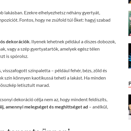
bb lakásban. Ezekre elhelyezhetsz néhány gyertyát,
pozíciót. Fontos, hogy ne zsúfold túl őket: hagyj szabad
iós dekorációk
. Ilyenek lehetnek például a díszes dobozok,
ak, vagy a szép gyertyatartók, amelyek egész télen
t is spórolsz.
, visszafogott színpaletta – például fehér, bézs, zöld és
lénk szín könnyen kaotikussá teheti a lakást. Ha minden
összkép letisztult marad.
csonyi dekoráció célja nem az, hogy mindent feldíszíts,
lj, amennyi melegséget és meghittséget ad
– anélkül,