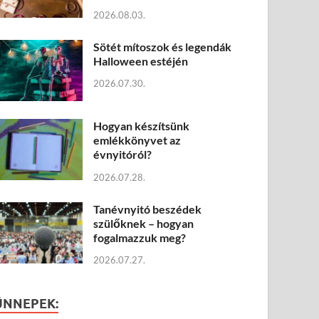
2026.08.03.
Sötét mítoszok és legendák
Halloween estéjén
2026.07.30.
Hogyan készítsünk
emlékkönyvet az
évnyitóról?
2026.07.28.
Tanévnyitó beszédek
szülőknek – hogyan
fogalmazzuk meg?
2026.07.27.
ÜNNEPEK: