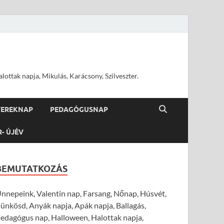
ottak napja, Mikulás, Karácsony, Szilveszter.
YEREKNAP
PEDAGÓGUSNAP
R- ÚJÉV
BEMUTATKOZÁS
nnepeink, Valentin nap, Farsang, Nőnap, Húsvét,
ünkösd, Anyák napja, Apák napja, Ballagás,
edagógus nap, Halloween, Halottak napja,