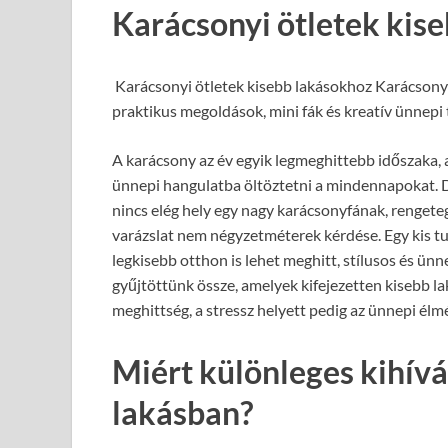
Karácsonyi ötletek kis
Karácsonyi ötletek kisebb lakásokhoz Karácsonyi
praktikus megoldások, mini fák és kreatív ünnepi 
A karácsony az év egyik legmeghittebb időszaka, a
ünnepi hangulatba öltöztetni a mindennapokat. De 
nincs elég hely egy nagy karácsonyfának, rengete
varázslat nem négyzetméterek kérdése. Egy kis tu
legkisebb otthon is lehet meghitt, stílusos és ün
gyűjtöttünk össze, amelyek kifejezetten kisebb la
meghittség, a stressz helyett pedig az ünnepi él
Miért különleges kihívá
lakásban?