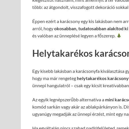
több: az átgondolt, visszafogott dekoráció sokkal
Éppen ezért a karácsony egy kis lakásban nem arr
arról, hogy
okosabban, tudatosabban alakítod ki
és valóban az ünneplésé legyen a főszerep.
Helytakarékos karácson
Egy kisebb lakásban a karácsonyfa kiválasztása gy
hogy ma már rengeteg
helytakarékos karácsony
ünnepi hangulatról – csak egy kicsit kreatívabba
Az egyik legnépszerűbb alternatíva a
mini karác
komód sarkán vagy akár az ablakpárkányon is. Dís
ugyanúgy megadják az ünnepi érzést, mint egy na
Ha egyáltalán nincs szabad padlófelületed, reme