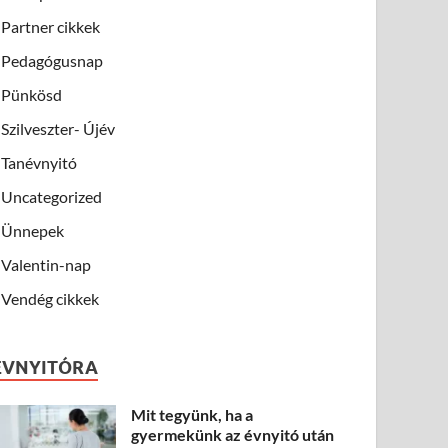
Partner cikkek
Pedagógusnap
Pünkösd
Szilveszter- Újév
Tanévnyitó
Uncategorized
Ünnepek
Valentin-nap
Vendég cikkek
ÉVNYITÓRA
Mit tegyünk, ha a
gyermekünk az évnyitó után