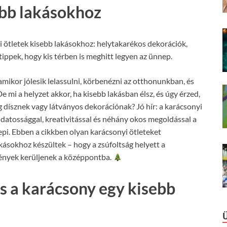
ebb lakásokhoz
 ötletek kisebb lakásokhoz: helytakarékos dekorációk,
tippek, hogy kis térben is meghitt legyen az ünnep.
mikor jólesik lelassulni, körbenézni az otthonunkban, és
mi a helyzet akkor, ha kisebb lakásban élsz, és úgy érzed,
g dísznek vagy látványos dekorációnak? Jó hír: a karácsonyi
datossággal, kreativitással és néhány okos megoldással a
nepi. Ebben a cikkben olyan karácsonyi ötleteket
kásokhoz készültek – hogy a zsúfoltság helyett a
mények kerüljenek a középpontba.
s a karácsony egy kisebb