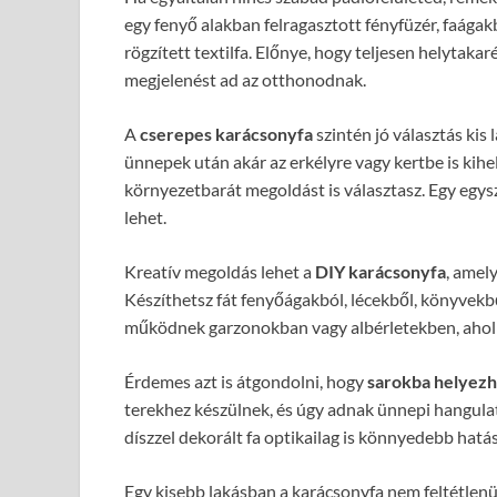
egy fenyő alakban felragasztott fényfüzér, faágakb
rögzített textilfa. Előnye, hogy teljesen helytak
megjelenést ad az otthonodnak.
A
cserepes karácsonyfa
szintén jó választás kis
ünnepek után akár az erkélyre vagy kertbe is kih
környezetbarát megoldást is választasz. Egy egysz
lehet.
Kreatív megoldás lehet a
DIY karácsonyfa
, amely
Készíthetsz fát fenyőágakból, lécekből, könyvekbő
működnek garzonokban vagy albérletekben, ahol fon
Érdemes azt is átgondolni, hogy
sarokba helyezh
terekhez készülnek, és úgy adnak ünnepi hangulato
díszzel dekorált fa optikailag is könnyedebb hatás
Egy kisebb lakásban a karácsonyfa nem feltétlenül