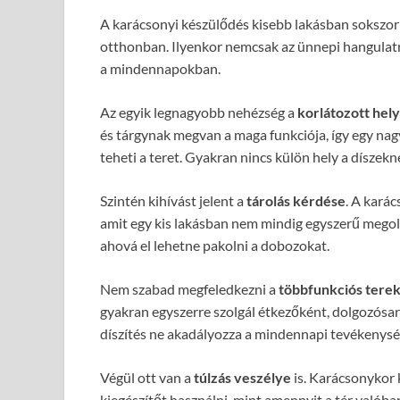
A karácsonyi készülődés kisebb lakásban sokszor
otthonban. Ilyenkor nemcsak az ünnepi hangulatra 
a mindennapokban.
Az egyik legnagyobb nehézség a
korlátozott hely
és tárgynak megvan a maga funkciója, így egy nag
teheti a teret. Gyakran nincs külön hely a dísze
Szintén kihívást jelent a
tárolás kérdése
. A kará
amit egy kis lakásban nem mindig egyszerű megold
ahová el lehetne pakolni a dobozokat.
Nem szabad megfeledkezni a
többfunkciós terek
gyakran egyszerre szolgál étkezőként, dolgozósar
díszítés ne akadályozza a mindennapi tevékenység
Végül ott van a
túlzás veszélye
is. Karácsonykor 
kiegészítőt használni, mint amennyit a tér valób