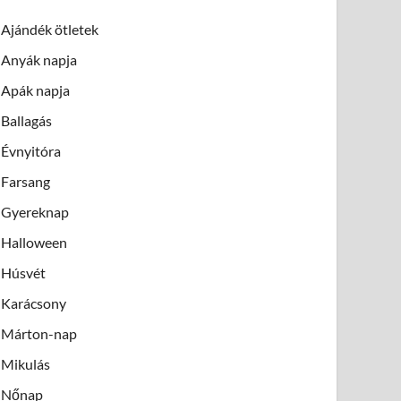
Ajándék ötletek
Anyák napja
Apák napja
Ballagás
Évnyitóra
Farsang
Gyereknap
Halloween
Húsvét
Karácsony
Márton-nap
Mikulás
Nőnap