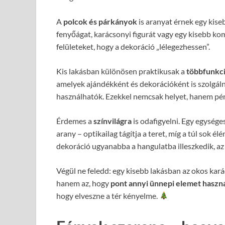
A
polcok és párkányok
is aranyat érnek egy kise
fenyőágat, karácsonyi figurát vagy egy kisebb kom
felületeket, hogy a dekoráció „lélegezhessen”.
Kis lakásban különösen praktikusak a
többfunkc
amelyek ajándékként és dekorációként is szolgáln
használhatók. Ezekkel nemcsak helyet, hanem pénz
Érdemes a
színvilágra
is odafigyelni. Egy egységes
arany – optikailag tágítja a teret, míg a túl sok é
dekoráció ugyanabba a hangulatba illeszkedik, az 
Végül ne feledd: egy kisebb lakásban az okos kará
hanem az, hogy
pont annyi ünnepi elemet haszná
hogy elveszne a tér kényelme.