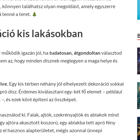
, könnyen találhatsz olyan megoldást, amely egyszerre
á tenné a teret.
ció kis lakásokban
 működik igazán jól, ha
tudatosan, átgondoltan
választod
nem az, hogy minden dísznek meglegyen a maga helye és
lve
. Egy kis térben néhány jól elhelyezett dekoráció sokkal
ó dísz. Érdemes kiválasztani egy-két fő elemet – például
–, és ezek köré építeni az összképet.
asználod ki. Falak, ajtók, szekrényajtók és ablakok mind
gy ajtóra akasztott koszorú, egy ablakba tett apró fény
z el hasznos alapterületet, mégis azonnal ünnepi