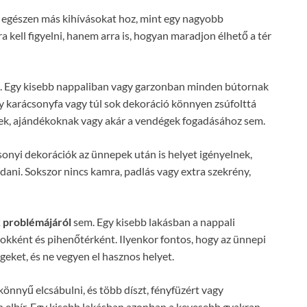
 egészen más kihívásokat hoz, mint egy nagyobb
kell figyelni, hanem arra is, hogyan maradjon élhető a tér
. Egy kisebb nappaliban vagy garzonban minden bútornak
y karácsonyfa vagy túl sok dekoráció könnyen zsúfolttá
knek, ajándékoknak vagy akár a vendégek fogadásához sem.
csonyi dekorációk az ünnepek után is helyet igényelnek,
ani. Sokszor nincs kamra, padlás vagy extra szekrény,
 problémájáról
sem. Egy kisebb lakásban a nappali
okként és pihenőtérként. Ilyenkor fontos, hogy az ünnepi
eket, és ne vegyen el hasznos helyet.
könnyű elcsábulni, és több díszt, fényfüzért vagy
an elbír. Egy kisebb lakásban azonban a kevesebb gyakran