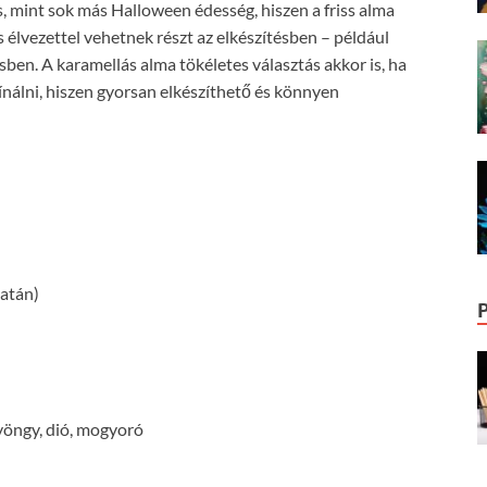
, mint sok más Halloween édesség, hiszen a friss alma
 élvezettel vehetnek részt az elkészítésben – például
ben. A karamellás alma tökéletes választás akkor is, ha
álni, hiszen gyorsan elkészíthető és könnyen
natán)
gyöngy, dió, mogyoró