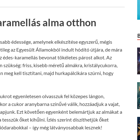
karamellás alma otthon
usabb édessége, amelynek elkészítése egyszerű, mégis
tileg az Egyesült Államokból indult hódító útjára, de mára
az édes-karamellás bevonat tökéletes párost alkot. Az
szükség: friss, kisebb méretű almákra, kristálycukorra,
an meg kell tisztítani, majd hurkapálcikára szúrni, hogy
cukrot egyenletesen olvasszuk fel közepes lángon,
or a cukor aranybarna színűvé válik, hozzáadjuk a vajat,
t kapjunk. Ezt követően egyenként belemártjuk az almákat a
tesszük őket kihűlni. Ízlés szerint díszíthetjük őket
diódarabokkal – így még látványosabbak lesznek!