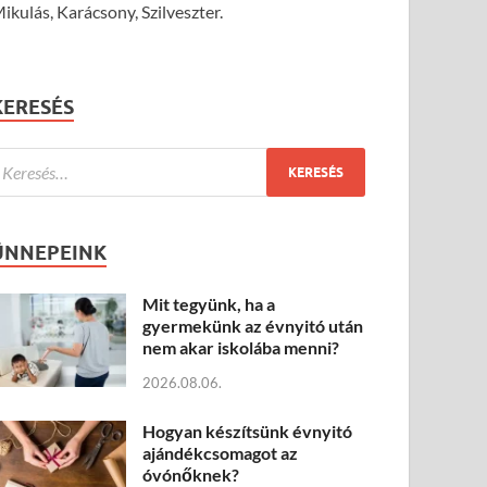
ikulás, Karácsony, Szilveszter.
KERESÉS
ÜNNEPEINK
Mit tegyünk, ha a
gyermekünk az évnyitó után
nem akar iskolába menni?
2026.08.06.
Hogyan készítsünk évnyitó
ajándékcsomagot az
óvónőknek?