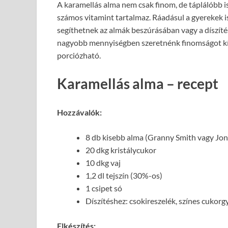
A karamellás alma nem csak finom, de táplálóbb is
számos vitamint tartalmaz. Ráadásul a gyerekek is
segíthetnek az almák beszúrásában vagy a díszítés
nagyobb mennyiségben szeretnénk finomságot kín
porciózható.
Karamellás alma – recept
Hozzávalók:
8 db kisebb alma (Granny Smith vagy Jo
20 dkg kristálycukor
10 dkg vaj
1,2 dl tejszín (30%-os)
1 csipet só
Díszítéshez: csokireszelék, színes cukor
Elkészítés: