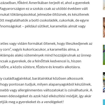
ázadban, főként Amerikában terjedt el, ahol a gyerekek
Magyarországon ez a szokás csak az utóbbi években vált
onukat töklámpásokkal, jelmezbe öltöznek, és készítenek
tt megtalálhatók a bolti csokoládék, cukorkák, de egyre
 finomságokat – például sütiket, karamellás almát vagy
ties vagy vidám formákat öltenek, hogy illeszkedjenek az
corn”, vagyis kukoricacukor, a karamellás alma, a
 töklámpás alakú sütemények mind hozzájárulnak az ünnep
sak a gyerekek, de a felnőttek kedvencei is, hiszen
dőre, a közös sütésre, főzésre és kreatív alkotásra.
gy családtagjainkkal, barátainkkal közösen alkossunk
, hogy pontosan tudjuk, milyen alapanyagokból készülnek,
gesebb vagy allergénmentes változatokat is csinálhatunk. A
en édességeket és azok házi elkészítési módját, így akár
hetjük meg a gyerekeket és a vendégeket!