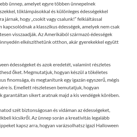
esebb ünnep, amelyet egyre többen ünnepelnek
íszekkel, töklámpásokkal és különleges édességekkel
a járnak, hogy „csokit vagy csalunk!” felkiáltással
n kapcsolódnak a klasszikus édességek, amelyek nem csak
etesen visszaadják. Az Amerikából származó édességek
 könnyedén elkészíthetünk otthon, akár gyerekekkel együtt
een édességeket és azok eredetét, valamint részletes
íthesd őket. Megmutatjuk, hogyan készül a tökéletes
kus finomsága, és megtanítunk egy igazán egyszerű, mégis
ére is. Emellett részletesen bemutatjuk, hogyan
ik garantáltan sikert aratnak majd a kis vendégek körében.
thatod szét biztonságosan és vidáman az édességeket,
kbeli kicsikről. Az ünnep során a kreativitás legalább
tippeket kapsz arra, hogyan varázsolhatsz igazi Halloween