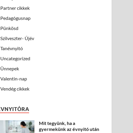
Partner cikkek
Pedagógusnap
Pünkösd
Szilveszter- Újév
Tanévnyitó
Uncategorized
Ünnepek
Valentin-nap
Vendég cikkek
ÉVNYITÓRA
Mit tegyünk, ha a
gyermekünk az évnyitó után