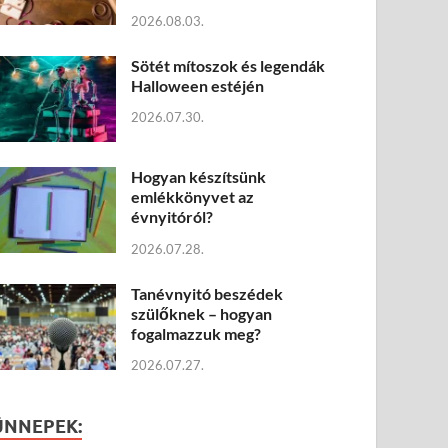
2026.08.03.
Sötét mítoszok és legendák
Halloween estéjén
2026.07.30.
Hogyan készítsünk
emlékkönyvet az
évnyitóról?
2026.07.28.
Tanévnyitó beszédek
szülőknek – hogyan
fogalmazzuk meg?
2026.07.27.
ÜNNEPEK: