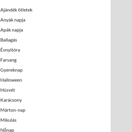
Ajándék ötletek
Anyák napja
Apák napja
Ballagás
Évnyitóra
Farsang
Gyereknap
Halloween
Húsvét
Karácsony
Márton-nap
Mikulás
Nőnap