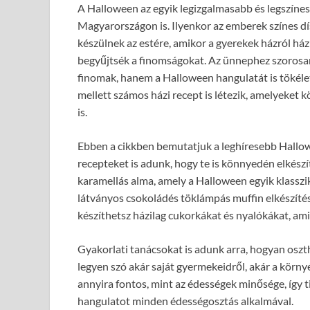
A Halloween az egyik legizgalmasabb és legszín
Magyarországon is. Ilyenkor az emberek színes d
készülnek az estére, amikor a gyerekek házról házr
begyűjtsék a finomságokat. Az ünnephez szorosa
finomak, hanem a Halloween hangulatát is tökél
mellett számos házi recept is létezik, amelyeket
is.
Ebben a cikkben bemutatjuk a leghíresebb Hallow
recepteket is adunk, hogy te is könnyedén elkész
karamellás alma, amely a Halloween egyik klasszi
látványos csokoládés töklámpás muffin elkészítés
készíthetsz házilag cukorkákat és nyalókákat, am
Gyakorlati tanácsokat is adunk arra, hogyan osz
legyen szó akár saját gyermekeidről, akár a környé
annyira fontos, mint az édességek minősége, így 
hangulatot minden édességosztás alkalmával.