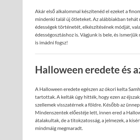
Akár első alkalommal készítenéd el ezeket a fino
mindenki talál új ötleteket. Az alábbiakban tehát
édességek történetét, elkészítésének módját, val
édességosztáshoz is. Vágjunk is bele, és ismerjük
is imádni fogsz!
Halloween eredete és 
A Halloween eredete egészen az ókori kelta Samh
tartottak. A kelták úgy hitték, hogy ezen az éjszak
szellemek visszatérnek a földre. Később az ünnep 
Mindenszentek előestéje lett, innen ered a Hallo
átalakultak, de a titokzatosság, a jelmezek, a kísé
mindmáig megmaradt.