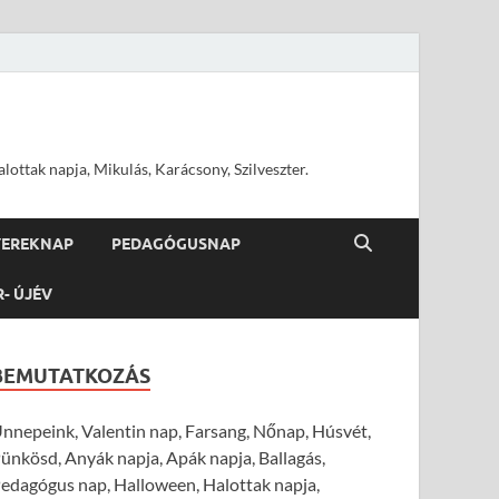
ottak napja, Mikulás, Karácsony, Szilveszter.
YEREKNAP
PEDAGÓGUSNAP
R- ÚJÉV
BEMUTATKOZÁS
nnepeink, Valentin nap, Farsang, Nőnap, Húsvét,
ünkösd, Anyák napja, Apák napja, Ballagás,
edagógus nap, Halloween, Halottak napja,