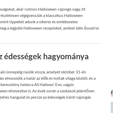
mságokat, akár rutinos Halloween-rajongó vagy, itt
 részletesen végigvesszük a klasszikus Halloween
amint tippeket adunk a sikeres és emlékezetes
 meg a legjobb Halloween recepteket, amiket idén ősszel te
az édességek hagyománya
ain ünnepéig nyúlik vissza, amelyet október 31-én
án elmosódik a határ az élők és holtak világa között, és a
keresztény hatásra All Hallows’ Eve, vagyis
ween elnevezése is. Az évek során a szokások jelentősen
rteties hangulat és persze az édességek iránti rajongás