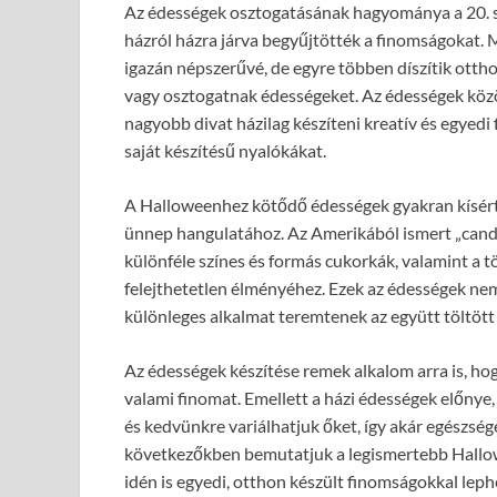
Az édességek osztogatásának hagyománya a 20. sz
házról házra járva begyűjtötték a finomságokat. 
igazán népszerűvé, de egyre többen díszítik otth
vagy osztogatnak édességeket. Az édességek közö
nagyobb divat házilag készíteni kreatív és egyedi
saját készítésű nyalókákat.
A Halloweenhez kötődő édességek gyakran kísérte
ünnep hangulatához. Az Amerikából ismert „candy 
különféle színes és formás cukorkák, valamint a
felejthetetlen élményéhez. Ezek az édességek nemc
különleges alkalmat teremtenek az együtt töltött i
Az édességek készítése remek alkalom arra is, ho
valami finomat. Emellett a házi édességek előnye
és kedvünkre variálhatjuk őket, így akár egészsé
következőkben bemutatjuk a legismertebb Hallowe
idén is egyedi, otthon készült finomságokkal lep