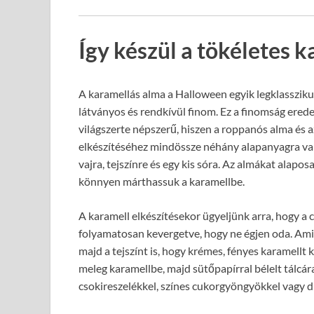
Így készül a tökéletes 
A karamellás alma a Halloween egyik legklasszik
látványos és rendkívül finom. Ez a finomság erede
világszerte népszerű, hiszen a roppanós alma és 
elkészítéséhez mindössze néhány alapanyagra van 
vajra, tejszínre és egy kis sóra. Az almákat alapos
könnyen márthassuk a karamellbe.
A karamell elkészítésekor ügyeljünk arra, hogy a 
folyamatosan kevergetve, hogy ne égjen oda. Amik
majd a tejszínt is, hogy krémes, fényes karamell
meleg karamellbe, majd sütőpapírral bélelt tálcára 
csokireszelékkel, színes cukorgyöngyökkel vagy 