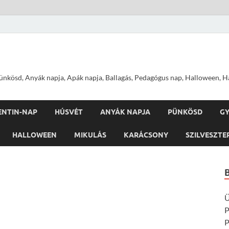
nkösd, Anyák napja, Apák napja, Ballagás, Pedagógus nap, Halloween, Hal
ENTIN-NAP
HÚSVÉT
ANYÁK NAPJA
PÜNKÖSD
G
HALLOWEEN
MIKULÁS
KARÁCSONY
SZILVESZTE
Ü
P
P