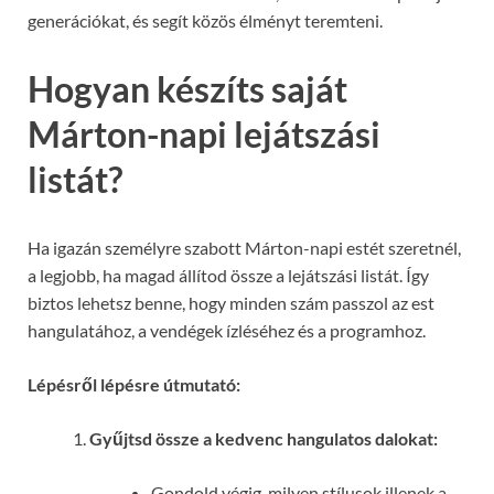
generációkat, és segít közös élményt teremteni.
Hogyan készíts saját
Márton-napi lejátszási
listát?
Ha igazán személyre szabott Márton-napi estét szeretnél,
a legjobb, ha magad állítod össze a lejátszási listát. Így
biztos lehetsz benne, hogy minden szám passzol az est
hangulatához, a vendégek ízléséhez és a programhoz.
Lépésről lépésre útmutató:
Gyűjtsd össze a kedvenc hangulatos dalokat:
Gondold végig, milyen stílusok illenek a