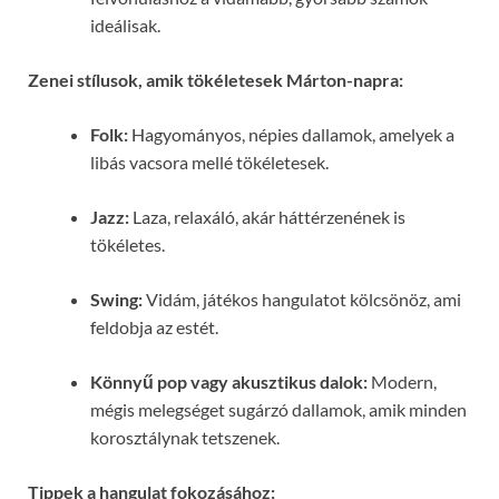
ideálisak.
Zenei stílusok, amik tökéletesek Márton-napra:
Folk:
Hagyományos, népies dallamok, amelyek a
libás vacsora mellé tökéletesek.
Jazz:
Laza, relaxáló, akár háttérzenének is
tökéletes.
Swing:
Vidám, játékos hangulatot kölcsönöz, ami
feldobja az estét.
Könnyű pop vagy akusztikus dalok:
Modern,
mégis melegséget sugárzó dallamok, amik minden
korosztálynak tetszenek.
Tippek a hangulat fokozásához: