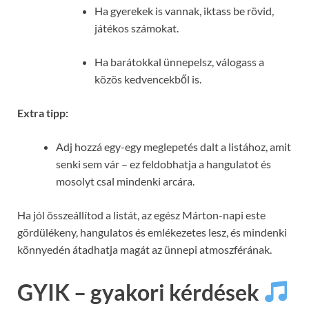
Ha gyerekek is vannak, iktass be rövid,
játékos számokat.
Ha barátokkal ünnepelsz, válogass a
közös kedvencekből is.
Extra tipp:
Adj hozzá egy-egy meglepetés dalt a listához, amit
senki sem vár – ez feldobhatja a hangulatot és
mosolyt csal mindenki arcára.
Ha jól összeállítod a listát, az egész Márton-napi este
gördülékeny, hangulatos és emlékezetes lesz, és mindenki
könnyedén átadhatja magát az ünnepi atmoszférának.
GYIK – gyakori kérdések