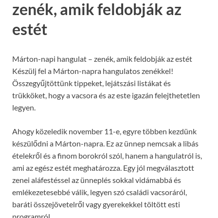
zenék, amik feldobják az
estét
Márton-napi hangulat – zenék, amik feldobják az estét
Készülj fel a Márton-napra hangulatos zenékkel!
Összegyűjtöttünk tippeket, lejátszási listákat és
trükköket, hogy a vacsora és az este igazán felejthetetlen
legyen.
Ahogy közeledik november 11-e, egyre többen kezdünk
készülődni a Márton-napra. Ez az ünnep nemcsak a libás
ételekről és a finom borokról szól, hanem a hangulatról is,
ami az egész estét meghatározza. Egy jól megválasztott
zenei aláfestéssel az ünneplés sokkal vidámabbá és
emlékezetesebbé válik, legyen szó családi vacsoráról,
baráti összejövetelről vagy gyerekekkel töltött esti
programról.