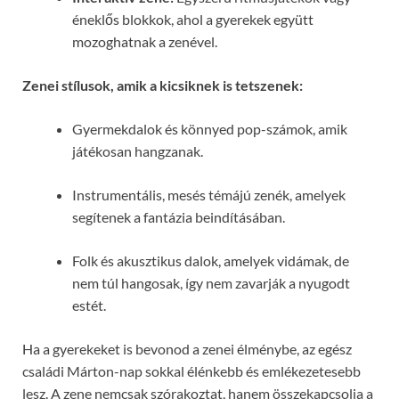
éneklős blokkok, ahol a gyerekek együtt
mozoghatnak a zenével.
Zenei stílusok, amik a kicsiknek is tetszenek:
Gyermekdalok és könnyed pop-számok, amik
játékosan hangzanak.
Instrumentális, mesés témájú zenék, amelyek
segítenek a fantázia beindításában.
Folk és akusztikus dalok, amelyek vidámak, de
nem túl hangosak, így nem zavarják a nyugodt
estét.
Ha a gyerekeket is bevonod a zenei élménybe, az egész
családi Márton-nap sokkal élénkebb és emlékezetesebb
lesz. A zene nemcsak szórakoztat, hanem összekapcsolja a