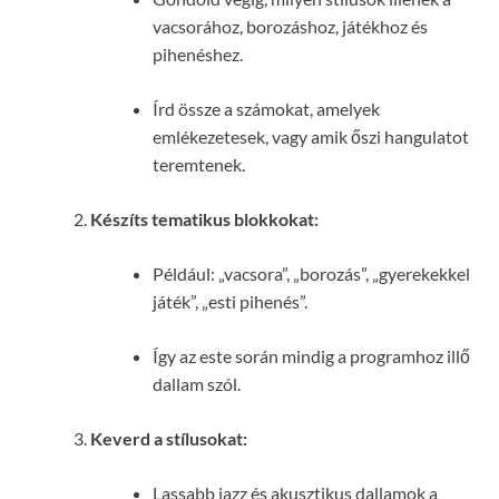
vacsorához, borozáshoz, játékhoz és
pihenéshez.
Írd össze a számokat, amelyek
emlékezetesek, vagy amik őszi hangulatot
teremtenek.
Készíts tematikus blokkokat:
Például: „vacsora”, „borozás”, „gyerekekkel
játék”, „esti pihenés”.
Így az este során mindig a programhoz illő
dallam szól.
Keverd a stílusokat:
Lassabb jazz és akusztikus dallamok a