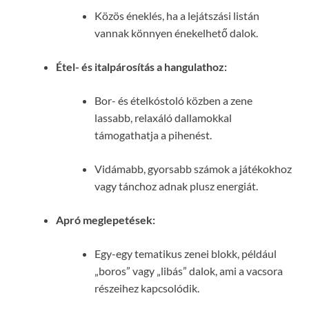
Közös éneklés, ha a lejátszási listán
vannak könnyen énekelhető dalok.
Étel- és italpárosítás a hangulathoz:
Bor- és ételkóstoló közben a zene
lassabb, relaxáló dallamokkal
támogathatja a pihenést.
Vidámabb, gyorsabb számok a játékokhoz
vagy tánchoz adnak plusz energiát.
Apró meglepetések:
Egy-egy tematikus zenei blokk, például
„boros” vagy „libás” dalok, ami a vacsora
részeihez kapcsolódik.