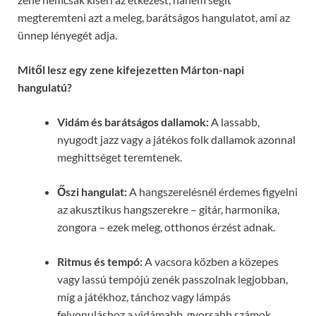
megteremteni azt a meleg, barátságos hangulatot, ami az
ünnep lényegét adja.
Mitől lesz egy zene kifejezetten Márton-napi
hangulatú?
Vidám és barátságos dallamok:
A lassabb,
nyugodt jazz vagy a játékos folk dallamok azonnal
meghittséget teremtenek.
Őszi hangulat:
A hangszerelésnél érdemes figyelni
az akusztikus hangszerekre – gitár, harmonika,
zongora – ezek meleg, otthonos érzést adnak.
Ritmus és tempó:
A vacsora közben a közepes
vagy lassú tempójú zenék passzolnak legjobban,
míg a játékhoz, tánchoz vagy lámpás
felvonuláshoz a vidámabb, gyorsabb számok