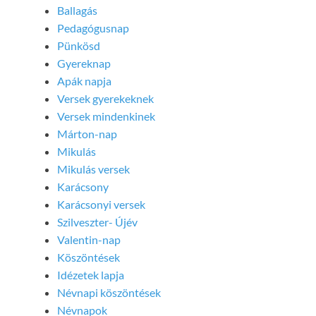
Ballagás
Pedagógusnap
Pünkösd
Gyereknap
Apák napja
Versek gyerekeknek
Versek mindenkinek
Márton-nap
Mikulás
Mikulás versek
Karácsony
Karácsonyi versek
Szilveszter- Újév
Valentin-nap
Köszöntések
Idézetek lapja
Névnapi köszöntések
Névnapok