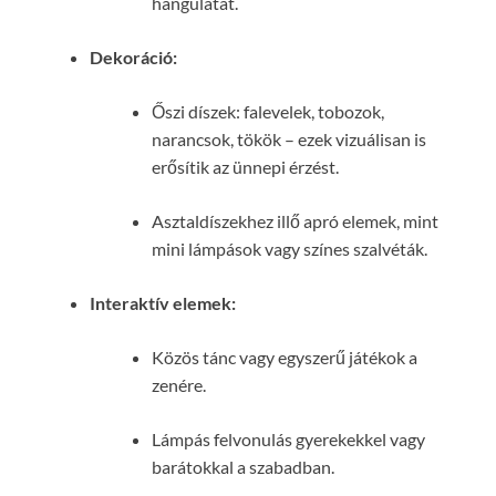
hangulatát.
Dekoráció:
Őszi díszek: falevelek, tobozok,
narancsok, tökök – ezek vizuálisan is
erősítik az ünnepi érzést.
Asztaldíszekhez illő apró elemek, mint
mini lámpások vagy színes szalvéták.
Interaktív elemek:
Közös tánc vagy egyszerű játékok a
zenére.
Lámpás felvonulás gyerekekkel vagy
barátokkal a szabadban.