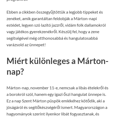
Ebben a cikkben összegyűjtöttük a legjobb tippeket és
zenéket, amik garantáltan feldobják a Márton-napi
estédet, legyen szó lazító jazzről, vidám folk dallamokról
vagy játékos gyerekzenékről. Készülj fel, hogy a zene
segítségével még otthonosabbá és hangulatosabbá
varázsold az ünnepet!
Miért különleges a Márton-
nap?
Márton-nap, november 11-e, nemcsak a libás ételekről és
a borokról szól, hanem egy igazi őszi hangulat ünnepe is.
Ez a nap Szent Márton püspök emlékéhez kötődik, aki a
jóságáról és segítőkészségéről ismert. Magyarországon a
hagyományok szerint ilyenkor libát fogyasztanak, és