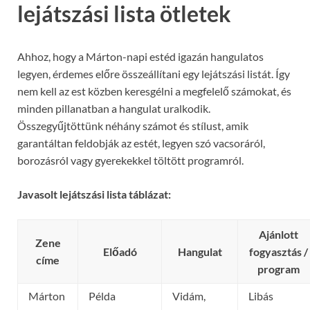
lejátszási lista ötletek
Ahhoz, hogy a Márton-napi estéd igazán hangulatos
legyen, érdemes előre összeállítani egy lejátszási listát. Így
nem kell az est közben keresgélni a megfelelő számokat, és
minden pillanatban a hangulat uralkodik.
Összegyűjtöttünk néhány számot és stílust, amik
garantáltan feldobják az estét, legyen szó vacsoráról,
borozásról vagy gyerekekkel töltött programról.
Javasolt lejátszási lista táblázat:
Ajánlott
Zene
Előadó
Hangulat
fogyasztás /
címe
program
Márton
Példa
Vidám,
Libás