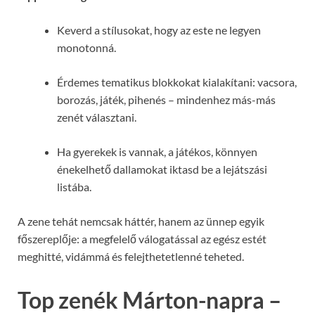
Keverd a stílusokat, hogy az este ne legyen
monotonná.
Érdemes tematikus blokkokat kialakítani: vacsora,
borozás, játék, pihenés – mindenhez más-más
zenét választani.
Ha gyerekek is vannak, a játékos, könnyen
énekelhető dallamokat iktasd be a lejátszási
listába.
A zene tehát nemcsak háttér, hanem az ünnep egyik
főszereplője: a megfelelő válogatással az egész estét
meghitté, vidámmá és felejthetetlenné teheted.
Top zenék Márton-napra –