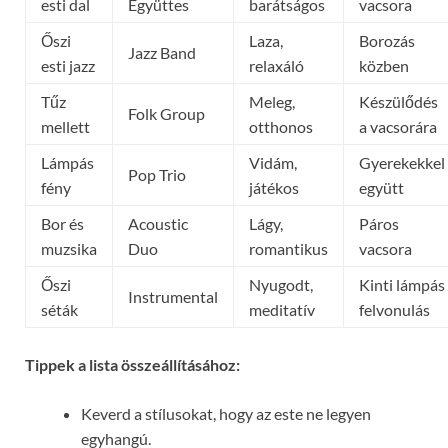
esti dal
Együttes
barátságos
vacsora
Őszi
Laza,
Borozás
Jazz Band
esti jazz
relaxáló
közben
Tűz
Meleg,
Készülődés
Folk Group
mellett
otthonos
a vacsorára
Lámpás
Vidám,
Gyerekekkel
Pop Trio
fény
játékos
együtt
Bor és
Acoustic
Lágy,
Páros
muzsika
Duo
romantikus
vacsora
Őszi
Nyugodt,
Kinti lámpás
Instrumental
séták
meditatív
felvonulás
Tippek a lista összeállításához:
Keverd a stílusokat, hogy az este ne legyen
egyhangú.