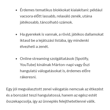
Érdemes tematikus blokkokat kialakítani: például
vacsora előtt lassabb, relaxáló zenék, utána
játékosabb, táncolható számok.
Ha gyerekek is vannak, a rövid, játékos dallamokat
iktasd be a lejátszási listába, így mindenki
élvezheti a zenét.
Online streaming szolgáltatások (Spotify,
YouTube) kínálnak Márton-napi vagy őszi
hangulatú válogatásokat is, érdemes előre
rákeresni.
Egy jól megválasztott zenei válogatás nemcsak az étkezést
és a borozást teszi hangulatossá, hanem az egész estét
összekapcsolja, így az ünneplés felejthetetlenné válik.