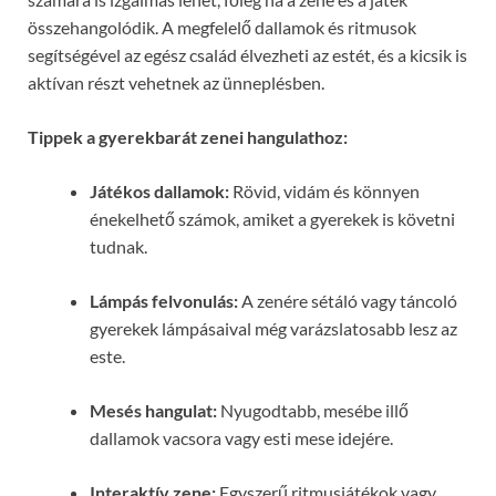
összehangolódik. A megfelelő dallamok és ritmusok
segítségével az egész család élvezheti az estét, és a kicsik is
aktívan részt vehetnek az ünneplésben.
Tippek a gyerekbarát zenei hangulathoz:
Játékos dallamok:
Rövid, vidám és könnyen
énekelhető számok, amiket a gyerekek is követni
tudnak.
Lámpás felvonulás:
A zenére sétáló vagy táncoló
gyerekek lámpásaival még varázslatosabb lesz az
este.
Mesés hangulat:
Nyugodtabb, mesébe illő
dallamok vacsora vagy esti mese idejére.
Interaktív zene:
Egyszerű ritmusjátékok vagy