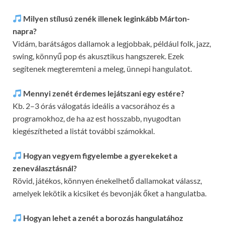
Milyen stílusú zenék illenek leginkább Márton-
napra?
Vidám, barátságos dallamok a legjobbak, például folk, jazz,
swing, könnyű pop és akusztikus hangszerek. Ezek
segítenek megteremteni a meleg, ünnepi hangulatot.
Mennyi zenét érdemes lejátszani egy estére?
Kb. 2–3 órás válogatás ideális a vacsorához és a
programokhoz, de ha az est hosszabb, nyugodtan
kiegészítheted a listát további számokkal.
Hogyan vegyem figyelembe a gyerekeket a
zeneválasztásnál?
Rövid, játékos, könnyen énekelhető dallamokat válassz,
amelyek lekötik a kicsiket és bevonják őket a hangulatba.
Hogyan lehet a zenét a borozás hangulatához