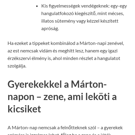
Kis figyelmességek vendégeknek: egy-egy
hangulatfokozó kiegészítő, mint mécses,
illatos sütemény vagy kézzel készített
apróság.
Ha ezeket a tippeket kombinálod a Márton-napi zenével,
az est nemcsak vidám és meghitt lesz, hanem egy igazi
érzékszervi élmény is, ahol minden részlet a hangulatot
szolgálja.
Gyerekekkel a Márton-
napon – zene, ami leköti a
kicsiket
A Márton-nap nemcsak a felnőtteknek szól – a gyerekek
számára is izgalmas lehet, főleg ha a zene és a játék