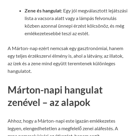
Zene és hangulat:
Egy jól megválasztott lejátszási
lista a vacsora alatt vagy a lámpás felvonulás
közben azonnal ünnepi érzést kölcsönöz, és még
emlékezetesebbé teszi az estét.
A Márton-nap ezért nemcsak egy gasztronómiai, hanem
egy teljes érzékszervi élmény is, ahol a látvány, az illatok,
az ízek és a zene mind együtt teremtenek különleges
hangulatot.
Márton-napi hangulat
zenével – az alapok
Ahhoz, hogy a Márton-napi este igazán emlékezetes
legyen, elengedhetetlen a megfelelő zenei aláfestés. A
zene nemcsak kíséri az étkezést, hanem segít