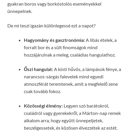
gyakran boros vagy borkóstolós eseményekkel
ünnepelnek.
De mi teszi igazán különlegessé ezt a napot?
Hagyomány és gasztronómia:
A libás ételek, a
forralt bor és a sült finomságok mind
hozzájárulnak a meleg, családias hangulathoz.
Őszi hangulat:
A kinti hűvös, a lámpások fénye, a
narancsos-sárgás falevelek mind egyedi
atmoszférát teremtenek, amit a megfelelő zene
csak tovább fokoz.
Közösségi élmény:
Legyen szó barátokról,
családról vagy gyerekekről, a Márton-nap remek
alkalom arra, hogy együtt ünnepeljetek,
beszélgessetek, és közösen élvezzétek az estét.