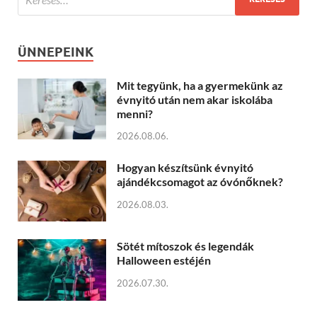
ÜNNEPEINK
Mit tegyünk, ha a gyermekünk az
évnyitó után nem akar iskolába
menni?
2026.08.06.
Hogyan készítsünk évnyitó
ajándékcsomagot az óvónőknek?
2026.08.03.
Sötét mítoszok és legendák
Halloween estéjén
2026.07.30.