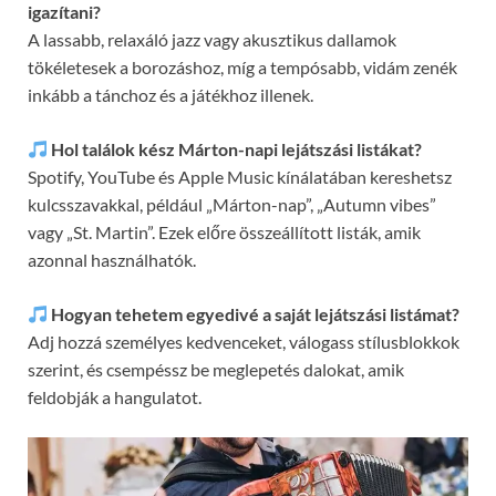
igazítani?
A lassabb, relaxáló jazz vagy akusztikus dallamok
tökéletesek a borozáshoz, míg a tempósabb, vidám zenék
inkább a tánchoz és a játékhoz illenek.
Hol találok kész Márton-napi lejátszási listákat?
Spotify, YouTube és Apple Music kínálatában kereshetsz
kulcsszavakkal, például „Márton-nap”, „Autumn vibes”
vagy „St. Martin”. Ezek előre összeállított listák, amik
azonnal használhatók.
Hogyan tehetem egyedivé a saját lejátszási listámat?
Adj hozzá személyes kedvenceket, válogass stílusblokkok
szerint, és csempéssz be meglepetés dalokat, amik
feldobják a hangulatot.