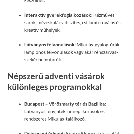
készülhet.
Interaktív gyerekfoglalkozások:
Kézműves
sarok, mézeskalács-díszítés, csillámtetoválás és
kreatív műhelyek.
Látványos felvonulások:
Mikulás-gyalogtúrák,
lampionos felvonulások vagy akár rénszarvas-
szekér bemutatók.
Népszerű adventi vásárok
különleges programokkal
Budapest – Vörösmarty tér és Bazilika:
Látványos fényjáték, ünnepi kórusok és
rendszeres Mikulás-találkozó.
Debreceni Advent:
Színpadi koncertek, családi