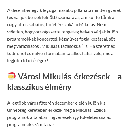
A december egyik legizgalmasabb pillanata minden gyerek
(és valljuk be, sok felnőtt) számára az, amikor feltűnik a
nagy piros kabátos, hófehér szakállú Mikulás. Nem
véletlen, hogy országszerte rengeteg helyen várják külön
programokkal: koncerttel, kézműves foglalkozással, sőt
még varázslatos „Mikulás utazásokkal” is. Ha szeretnéd
tudni, hol és milyen formában találkozhatsz vele, íme a
legjobb lehetőségek!
Városi Mikulás-érkezések – a
klasszikus élmény
A legtöbb város főterén december elején külön kis
ünnepség keretében érkezik meg a Mikulás. Ezek a
programok általában ingyenesek, így tökéletes családi
programnak számítanak.