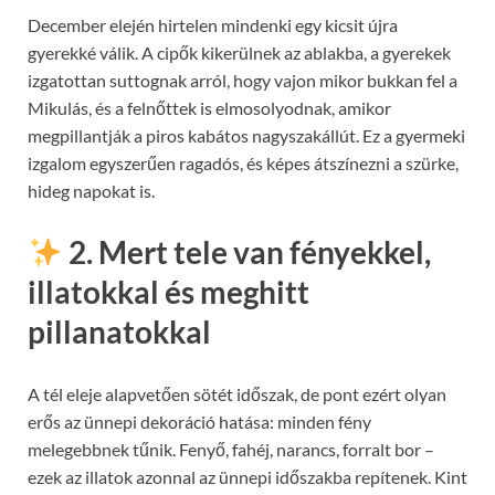
December elején hirtelen mindenki egy kicsit újra
gyerekké válik. A cipők kikerülnek az ablakba, a gyerekek
izgatottan suttognak arról, hogy vajon mikor bukkan fel a
Mikulás, és a felnőttek is elmosolyodnak, amikor
megpillantják a piros kabátos nagyszakállút. Ez a gyermeki
izgalom egyszerűen ragadós, és képes átszínezni a szürke,
hideg napokat is.
2. Mert tele van fényekkel,
illatokkal és meghitt
pillanatokkal
A tél eleje alapvetően sötét időszak, de pont ezért olyan
erős az ünnepi dekoráció hatása: minden fény
melegebbnek tűnik. Fenyő, fahéj, narancs, forralt bor –
ezek az illatok azonnal az ünnepi időszakba repítenek. Kint