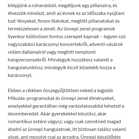
kilépjünk a rohanásból, megálljunk egy pillanatra, és
élvezzük mindazt, amit az évnek ez az időszaka nyújtani
tud: fényeket, finom illatokat, meghitt pillanatokat és
természetesen a zenét. Az ünnepi zenei programok
ilyenkor különösen fontos szerepet kapnak – legyen szó
nagyszabású karácsonyi koncertekről, adventi vásárok
vidám dallamairól vagy meghitt templomi
hangversenyekről. Mindegyik hozzátesz valamit a
hangulatunkhoz, mindegyik kicsit közelebb hozza a
karácsonyt.
Ebben a cikkben összegyűjtöttem neked a legjobb
Mikulás-programokat és ünnepi zenei élményeket,
amelyekkel garantáltan még varázslatosabbá teheted a
decemberedet. Akár gyerekekkel készülsz, akár
romantikus estére vágysz, vagy csak szeretnéd magad
átadni az ünnepi hangulatnak, itt biztosan találsz valami
olyat, ami mosolyt csal az arcodra. Ünnepi készülődés