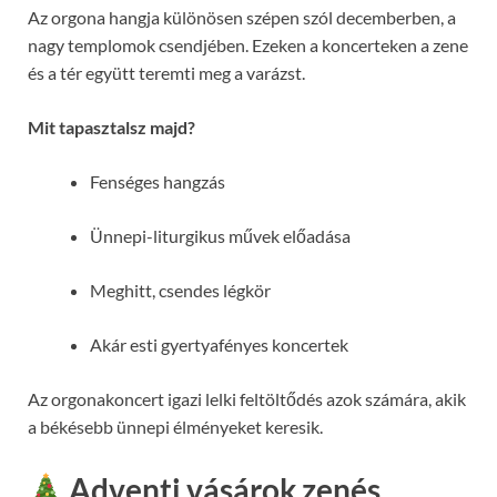
Az orgona hangja különösen szépen szól decemberben, a
nagy templomok csendjében. Ezeken a koncerteken a zene
és a tér együtt teremti meg a varázst.
Mit tapasztalsz majd?
Fenséges hangzás
Ünnepi-liturgikus művek előadása
Meghitt, csendes légkör
Akár esti gyertyafényes koncertek
Az orgonakoncert igazi lelki feltöltődés azok számára, akik
a békésebb ünnepi élményeket keresik.
Adventi vásárok zenés