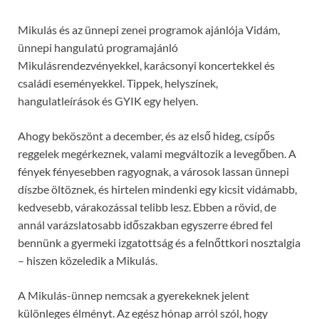
Mikulás és az ünnepi zenei programok ajánlója Vidám,
ünnepi hangulatú programajánló
Mikulásrendezvényekkel, karácsonyi koncertekkel és
családi eseményekkel. Tippek, helyszínek,
hangulatleírások és GYIK egy helyen.
Ahogy beköszönt a december, és az első hideg, csípős
reggelek megérkeznek, valami megváltozik a levegőben. A
fények fényesebben ragyognak, a városok lassan ünnepi
díszbe öltöznek, és hirtelen mindenki egy kicsit vidámabb,
kedvesebb, várakozással telibb lesz. Ebben a rövid, de
annál varázslatosabb időszakban egyszerre ébred fel
bennünk a gyermeki izgatottság és a felnőttkori nosztalgia
– hiszen közeledik a Mikulás.
A Mikulás-ünnep nemcsak a gyerekeknek jelent
különleges élményt. Az egész hónap arról szól, hogy