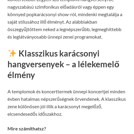
nagyszabású szimfonikus előadásról vagy éppen egy
könnyed popkarácsonyi show-ról, mindenki megtalálja a
saját stílusához illő élményt. Az alábbiakban
összegyűjtöttem neked a legnépszerűbb, legmeghittebb
és leglátványosabb ünnepi zenei programokat.
Klasszikus karácsonyi
hangversenyek – a lélekemelő
élmény
A templomok és koncerttermek ünnepi koncertjei minden
évben hatalmas népszerűségnek örvendenek. A klasszikus
zene különösen jól illik a karácsonyt megelőző,
elcsendesedős időszakhoz.
Mire számíthatsz?