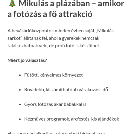
Mikulás a plázában – amikor
a fotózás a fő attrakció
A bevásárlóközpontok minden évben saját „Mikulás
sarkot” állítanak fel, ahol a gyerekek nemcsak
találkozhatnak vele, de profi fotó is készülhet.
Miért jó választás?
Fűtött, kényelmes környezet
Rövidebb, kiszámíthatóbb várakozási idő
Gyors fotózás akár babákkal is
Kézműves programok, arcfestés, kis ajándékok
Ha szeretnéd elkerülni a decemberi hideget, ez a