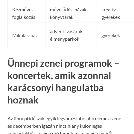
Kézműves
művelődési házak,
kreatív
foglalkozás
könyvtárak
gyerekek
adventi vásárok,
Mikulás-ház
gyerekek
élményparkok
Ünnepi zenei programok –
koncertek, amik azonnal
karácsonyi hangulatba
hoznak
Az ünnepi időszak egyik legvarázslatosabb eleme a zene –
és decemberben igazán nincs hiány különleges
koncertekből. Legyen szó templomi hangversenyről,