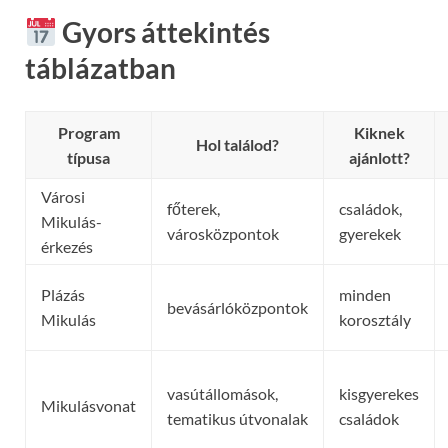
Gyors áttekintés
táblázatban
Program
Kiknek
Hol találod?
típusa
ajánlott?
Városi
főterek,
családok,
Mikulás-
városközpontok
gyerekek
érkezés
Plázás
minden
bevásárlóközpontok
Mikulás
korosztály
vasútállomások,
kisgyerekes
Mikulásvonat
tematikus útvonalak
családok