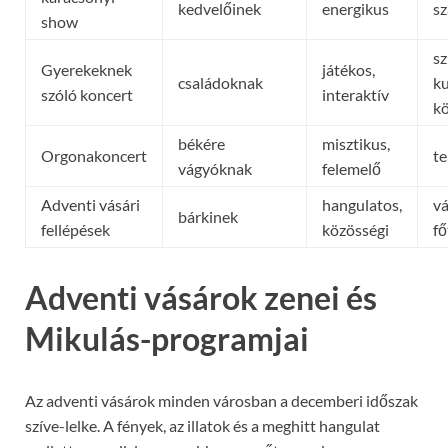
kedvelőinek
energikus
s
show
sz
Gyerekeknek
játékos,
családoknak
ku
szóló koncert
interaktív
k
békére
misztikus,
Orgonakoncert
t
vágyóknak
felemelő
Adventi vásári
hangulatos,
vá
bárkinek
fellépések
közösségi
fő
Adventi vásárok zenei és
Mikulás-programjai
Az adventi vásárok minden városban a decemberi időszak
szíve-lelke. A fények, az illatok és a meghitt hangulat