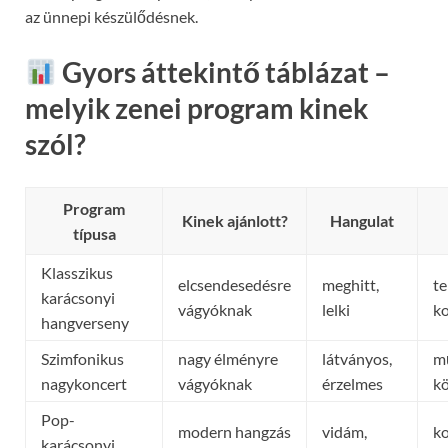
az ünnepi készülődésnek.
Gyors áttekintő táblázat –
melyik zenei program kinek
szól?
Program
Kinek ajánlott?
Hangulat
típusa
Klasszikus
elcsendesedésre
meghitt,
t
karácsonyi
vágyóknak
lelki
k
hangverseny
Szimfonikus
nagy élményre
látványos,
m
nagykoncert
vágyóknak
érzelmes
kö
Pop-
modern hangzás
vidám,
ko
karácsonyi