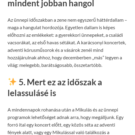
mindent jobban hangol
Az ünnepi időszakban a zene nem egyszerű háttérdallam –
maga a hangulat hordozója. Egyetlen dallam is képes
előhozni az emlékeket: a gyerekkori ünnepeket, a családi
vacsorákat, az első havas sétákat. A karácsonyi koncertek,
adventi kórusműsorok és a vásárok zenéi mind
hozzájárulnak ahhoz, hogy decemberben „más” legyen a
világ: melegebb, barátságosabb, összetartóbb.
5. Mert ez az időszak a
lelassulásé is
A mindennapok rohanása után a Mikulás és az ünnepi
programok lehetőséget adnak arra, hogy megálljunk. Egy
forró ital egy koncert előtt, egy közös séta az adventi
fények alatt, vagy egy Mikulással való találkozás a