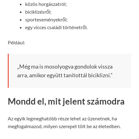
közös horgászatról;
biciklizésről;
sporteseményekről;
egy vicces családi történetről.
Például:
„Még ma is mosolyogva gondolok vissza
arra, amikor együtt tanítottál biciklizni.”
Mondd el, mit jelent számodra
Az egyik legmeghatóbb része lehet az üzenetnek, ha
megfogalmazod, milyen szerepet tölt be az életedben.