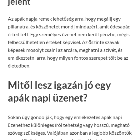
jelent
Az apák napja remek lehetőség arra, hogy megállj egy
pillanatra, és köszönetet mondj mindazért, amit édesapád
érted tett. Egy személyes üzenet nem kerül pénzbe, mégis
felbecsülhetetlen értéket képvisel. Az őszinte szavak
képesek mosolyt csalni az arcára, meghatni a szívét, és
emlékeztetni arra, hogy milyen fontos szerepet tölt be az
életedben.
Mitől lesz igazán jó egy
apák napi üzenet?
Sokan úgy gondolják, hogy egy emlékezetes apák napi
üzenethez különleges írói tehetség vagy hosszú, megható
szöveg szükséges. Valójában azonban a legjobb köszöntők