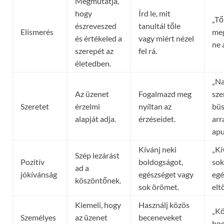
Megmutatja,
hogy
Írd le, mit
„Tő
észreveszed
tanultál tőle
Elismerés
meg
és értékeled a
vagy miért nézel
ne 
szerepét az
fel rá.
életedben.
„N
Az üzenet
Fogalmazd meg
sze
Szeretet
érzelmi
nyíltan az
büs
alapját adja.
érzéseidet.
arr
apu
Kívánj neki
„Kí
Szép lezárást
Pozitív
boldogságot,
sok
ad a
jókívánság
egészséget vagy
egé
köszöntőnek.
sok örömet.
elt
Kiemeli, hogy
Használj közös
„Kö
Személyes
az üzenet
beceneveket
hog