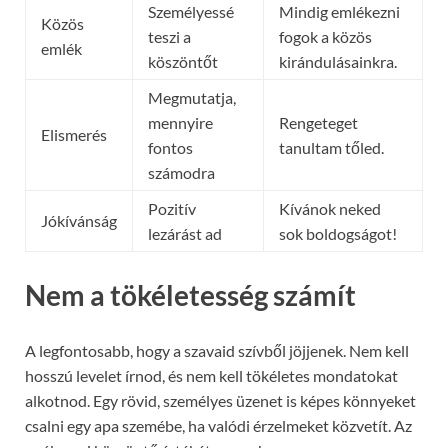
Személyessé
Mindig emlékezni
Közös
teszi a
fogok a közös
emlék
köszöntőt
kirándulásainkra.
Megmutatja,
mennyire
Rengeteget
Elismerés
fontos
tanultam tőled.
számodra
Pozitív
Kívánok neked
Jókívánság
lezárást ad
sok boldogságot!
Nem a tökéletesség számít
A legfontosabb, hogy a szavaid szívből jöjjenek. Nem kell
hosszú levelet írnod, és nem kell tökéletes mondatokat
alkotnod. Egy rövid, személyes üzenet is képes könnyeket
csalni egy apa szemébe, ha valódi érzelmeket közvetít. Az