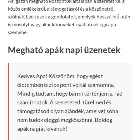
Az igazán megható köszöntők általában a szeretetről, a
közös emlékekről, a támogatásról és a köszönetről
szólnak. Ezek azok a gondolatok, amelyek hosszú idő után
is mosolyt vagy akár könnyeket csalhatnak egy apa
szemébe.
Megható apák napi üzenetek
Kedves Apa! Köszönöm, hogy egész
életemben biztos pont voltál számomra.
Mindig tudtam, hogy bármi történjen is, rád
számíthatok. A szereteted, türelmed és
támogatásod olyan ajándék, amelyet soha
nem tudok eléggé megköszönni. Boldog
apák napját kívánok!