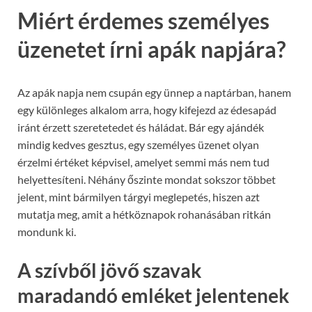
Miért érdemes személyes
üzenetet írni apák napjára?
Az apák napja nem csupán egy ünnep a naptárban, hanem
egy különleges alkalom arra, hogy kifejezd az édesapád
iránt érzett szeretetedet és háládat. Bár egy ajándék
mindig kedves gesztus, egy személyes üzenet olyan
érzelmi értéket képvisel, amelyet semmi más nem tud
helyettesíteni. Néhány őszinte mondat sokszor többet
jelent, mint bármilyen tárgyi meglepetés, hiszen azt
mutatja meg, amit a hétköznapok rohanásában ritkán
mondunk ki.
A szívből jövő szavak
maradandó emléket jelentenek