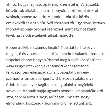
ahhoz, hogy megható apák napi üzenetet írj. A legszebb
köszöntők általában nem a bonyolult szófordulatokról
szólnak, hanem az őszinte gondolatokról, a közös
emlékekről és a szívből jövő köszönetről. Egy rövid, kedves
mondat éppúgy örömet szerezhet, mint egy hosszabb
levél, ha valódi érzelmek állnak mögötte.
Ebben a cikkben számos inspiráló példát találsz rövid,
megható és vicces apák napi üzenetekre, valamint hasznos
tippeket ahhoz, hogyan írhatod meg a saját köszöntődet.
Akár kisgyermekként, akár felnőttként szeretnéd
felköszönteni édesapádat, nagypapádat vagy egy
számodra fontos apafigurát, itt biztosan találsz olyan
ötleteket, amelyek segítenek megtalálni a megfelelő
szavakat. Az apák napja ugyanis nemcsak az ajándékokról
szól, hanem arról is, hogy időt szánjunk arra, hogy
elmondjuk: köszönjük, hogy mindig mellettünk állt.