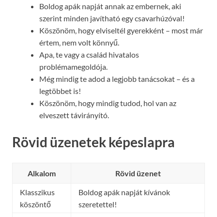
Boldog apák napját annak az embernek, aki
szerint minden javítható egy csavarhúzóval!
Köszönöm, hogy elviseltél gyerekként – most már
értem, nem volt könnyű.
Apa, te vagy a család hivatalos
problémamegoldója.
Még mindig te adod a legjobb tanácsokat – és a
legtöbbet is!
Köszönöm, hogy mindig tudod, hol van az
elveszett távirányító.
Rövid üzenetek képeslapra
Alkalom
Rövid üzenet
Klasszikus
Boldog apák napját kívánok
köszöntő
szeretettel!