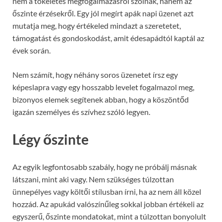
nem a tökéletes megfogalmazásról szólnak, hanem az
őszinte érzésekről. Egy jól megírt apák napi üzenet azt
mutatja meg, hogy értékeled mindazt a szeretetet,
támogatást és gondoskodást, amit édesapádtól kaptál az
évek során.
Nem számít, hogy néhány soros üzenetet írsz egy
képeslapra vagy egy hosszabb levelet fogalmazol meg,
bizonyos elemek segítenek abban, hogy a köszöntőd
igazán személyes és szívhez szóló legyen.
Légy őszinte
Az egyik legfontosabb szabály, hogy ne próbálj másnak
látszani, mint aki vagy. Nem szükséges túlzottan
ünnepélyes vagy költői stílusban írni, ha az nem áll közel
hozzád. Az apukád valószínűleg sokkal jobban értékeli az
egyszerű, őszinte mondatokat, mint a túlzottan bonyolult