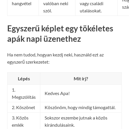
hangvétel
valóban neki
vagy családi
szá
szól.
utalásokat.
Egyszerű képlet egy tökéletes
apák napi üzenethez
Ha nem tudod, hogyan kezdj neki, használd ezt az
egyszerű szerkezetet:
Lépés
Mit írj?
1.
Kedves Apa!
Megszólítás
2. Köszönet
Köszönöm, hogy mindig támogattál.
3. Közös
Sokszor eszembe jutnak a közös
emlék
kirándulásaink.