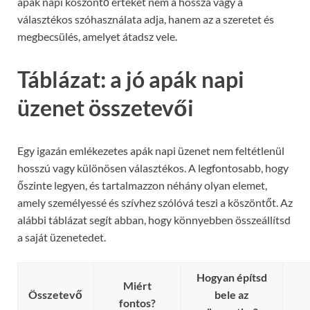
apák napi köszöntő értékét nem a hossza vagy a
választékos szóhasználata adja, hanem az a szeretet és
megbecsülés, amelyet átadsz vele.
Táblázat: a jó apák napi
üzenet összetevői
Egy igazán emlékezetes apák napi üzenet nem feltétlenül
hosszú vagy különösen választékos. A legfontosabb, hogy
őszinte legyen, és tartalmazzon néhány olyan elemet,
amely személyessé és szívhez szólóvá teszi a köszöntőt. Az
alábbi táblázat segít abban, hogy könnyebben összeállítsd
a saját üzenetedet.
Hogyan építsd
Miért
Összetevő
bele az
fontos?