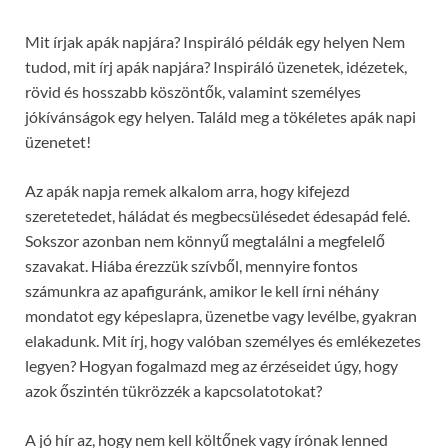
Mit írjak apák napjára? Inspiráló példák egy helyen Nem
tudod, mit írj apák napjára? Inspiráló üzenetek, idézetek,
rövid és hosszabb köszöntők, valamint személyes
jókívánságok egy helyen. Találd meg a tökéletes apák napi
üzenetet!
Az apák napja remek alkalom arra, hogy kifejezd
szeretetedet, háládat és megbecsülésedet édesapád felé.
Sokszor azonban nem könnyű megtalálni a megfelelő
szavakat. Hiába érezzük szívből, mennyire fontos
számunkra az apafiguránk, amikor le kell írni néhány
mondatot egy képeslapra, üzenetbe vagy levélbe, gyakran
elakadunk. Mit írj, hogy valóban személyes és emlékezetes
legyen? Hogyan fogalmazd meg az érzéseidet úgy, hogy
azok őszintén tükrözzék a kapcsolatotokat?
A jó hír az, hogy nem kell költőnek vagy írónak lenned