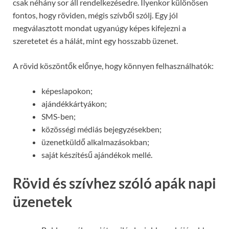
csak néhány sor áll rendelkezésedre. Ilyenkor különösen
fontos, hogy röviden, mégis szívből szólj. Egy jól
megválasztott mondat ugyanúgy képes kifejezni a
szeretetet és a hálát, mint egy hosszabb üzenet.
A rövid köszöntők előnye, hogy könnyen felhasználhatók:
képeslapokon;
ajándékkártyákon;
SMS-ben;
közösségi médiás bejegyzésekben;
üzenetküldő alkalmazásokban;
saját készítésű ajándékok mellé.
Rövid és szívhez szóló apák napi
üzenetek