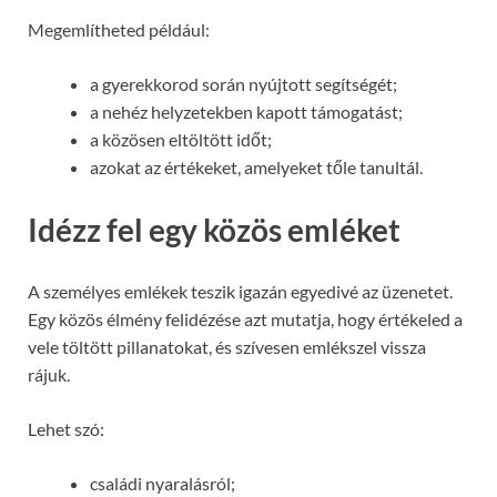
Megemlítheted például:
a gyerekkorod során nyújtott segítségét;
a nehéz helyzetekben kapott támogatást;
a közösen eltöltött időt;
azokat az értékeket, amelyeket tőle tanultál.
Idézz fel egy közös emléket
A személyes emlékek teszik igazán egyedivé az üzenetet.
Egy közös élmény felidézése azt mutatja, hogy értékeled a
vele töltött pillanatokat, és szívesen emlékszel vissza
rájuk.
Lehet szó:
családi nyaralásról;