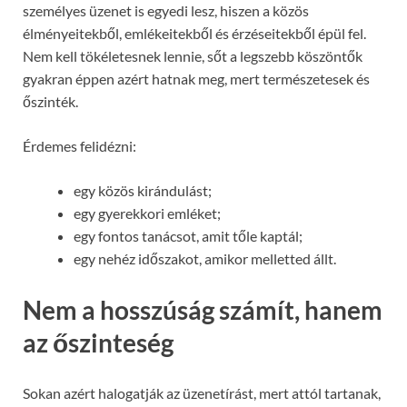
személyes üzenet is egyedi lesz, hiszen a közös
élményeitekből, emlékeitekből és érzéseitekből épül fel.
Nem kell tökéletesnek lennie, sőt a legszebb köszöntők
gyakran éppen azért hatnak meg, mert természetesek és
őszinték.
Érdemes felidézni:
egy közös kirándulást;
egy gyerekkori emléket;
egy fontos tanácsot, amit tőle kaptál;
egy nehéz időszakot, amikor melletted állt.
Nem a hosszúság számít, hanem
az őszinteség
Sokan azért halogatják az üzenetírást, mert attól tartanak,