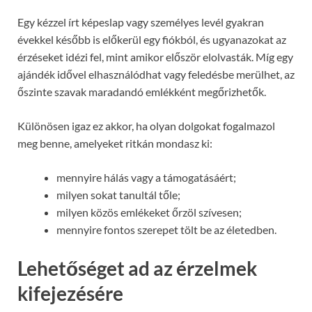
Egy kézzel írt képeslap vagy személyes levél gyakran
évekkel később is előkerül egy fiókból, és ugyanazokat az
érzéseket idézi fel, mint amikor először elolvasták. Míg egy
ajándék idővel elhasználódhat vagy feledésbe merülhet, az
őszinte szavak maradandó emlékként megőrizhetők.
Különösen igaz ez akkor, ha olyan dolgokat fogalmazol
meg benne, amelyeket ritkán mondasz ki:
mennyire hálás vagy a támogatásáért;
milyen sokat tanultál tőle;
milyen közös emlékeket őrzöl szívesen;
mennyire fontos szerepet tölt be az életedben.
Lehetőséget ad az érzelmek
kifejezésére