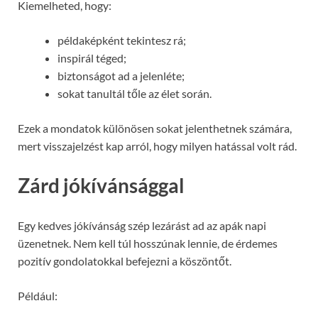
Kiemelheted, hogy:
példaképként tekintesz rá;
inspirál téged;
biztonságot ad a jelenléte;
sokat tanultál tőle az élet során.
Ezek a mondatok különösen sokat jelenthetnek számára,
mert visszajelzést kap arról, hogy milyen hatással volt rád.
Zárd jókívánsággal
Egy kedves jókívánság szép lezárást ad az apák napi
üzenetnek. Nem kell túl hosszúnak lennie, de érdemes
pozitív gondolatokkal befejezni a köszöntőt.
Például: