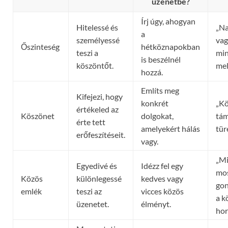
üzenetbe?
Írj úgy, ahogyan
Hitelessé és
„Na
a
személyessé
vag
Őszinteség
hétköznapokban
teszi a
min
is beszélnél
köszöntőt.
mel
hozzá.
Említs meg
Kifejezi, hogy
konkrét
„Kö
értékeled az
Köszönet
dolgokat,
tám
érte tett
amelyekért hálás
tür
erőfeszítéseit.
vagy.
„Mi
Egyedivé és
Idézz fel egy
mo
Közös
különlegessé
kedves vagy
gon
emlék
teszi az
vicces közös
a k
üzenetet.
élményt.
hor