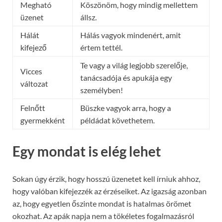
Megható
Köszönöm, hogy mindig mellettem
üzenet
állsz.
Hálát
Hálás vagyok mindenért, amit
kifejező
értem tettél.
Te vagy a világ legjobb szerelője,
Vicces
tanácsadója és apukája egy
változat
személyben!
Felnőtt
Büszke vagyok arra, hogy a
gyermekként
példádat követhetem.
Egy mondat is elég lehet
Sokan úgy érzik, hogy hosszú üzenetet kell írniuk ahhoz,
hogy valóban kifejezzék az érzéseiket. Az igazság azonban
az, hogy egyetlen őszinte mondat is hatalmas örömet
okozhat. Az apák napja nem a tökéletes fogalmazásról