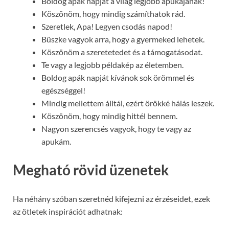
Boldog apák napját a világ legjobb apukájának!
Köszönöm, hogy mindig számíthatok rád.
Szeretlek, Apa! Legyen csodás napod!
Büszke vagyok arra, hogy a gyermeked lehetek.
Köszönöm a szeretetedet és a támogatásodat.
Te vagy a legjobb példakép az életemben.
Boldog apák napját kívánok sok örömmel és
egészséggel!
Mindig mellettem álltál, ezért örökké hálás leszek.
Köszönöm, hogy mindig hittél bennem.
Nagyon szerencsés vagyok, hogy te vagy az
apukám.
Megható rövid üzenetek
Ha néhány szóban szeretnéd kifejezni az érzéseidet, ezek
az ötletek inspirációt adhatnak: