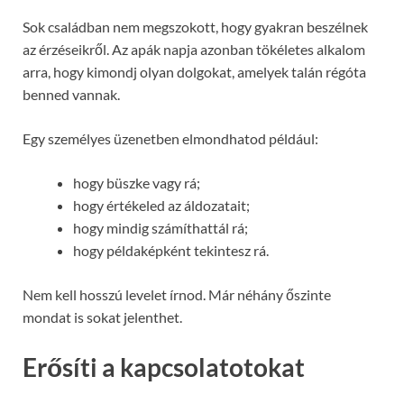
Sok családban nem megszokott, hogy gyakran beszélnek
az érzéseikről. Az apák napja azonban tökéletes alkalom
arra, hogy kimondj olyan dolgokat, amelyek talán régóta
benned vannak.
Egy személyes üzenetben elmondhatod például:
hogy büszke vagy rá;
hogy értékeled az áldozatait;
hogy mindig számíthattál rá;
hogy példaképként tekintesz rá.
Nem kell hosszú levelet írnod. Már néhány őszinte
mondat is sokat jelenthet.
Erősíti a kapcsolatotokat