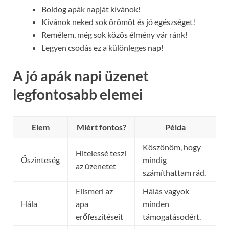
Boldog apák napját kívánok!
Kívánok neked sok örömöt és jó egészséget!
Remélem, még sok közös élmény vár ránk!
Legyen csodás ez a különleges nap!
A jó apák napi üzenet
legfontosabb elemei
Elem
Miért fontos?
Példa
Köszönöm, hogy
Hitelessé teszi
Őszinteség
mindig
az üzenetet
számíthattam rád.
Elismeri az
Hálás vagyok
Hála
apa
minden
erőfeszítéseit
támogatásodért.