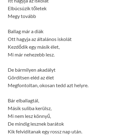
Itt hagyja az iskolát
Elbúcsúzik tőletek
Megy tovább
Ballag már a diák
Ott hagyja az általános iskolát
Kezdődik egy másik élet,
Mi már nehezebb lesz.
De bármilyen akadályt
Gördítsen eléd az élet
Megfontoltan, okosan tedd azt helyre.
Bár elballagtál,
Másik suliba kerülsz,
Mi nem lesz könnyű,
De mindig lesznek barátok
Kik felvidítanak egy rossz nap után.