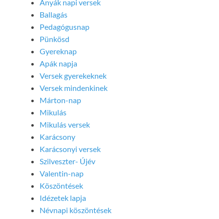
Anyák napi versek
Ballagás
Pedagógusnap
Pünkösd
Gyereknap
Apák napja
Versek gyerekeknek
Versek mindenkinek
Márton-nap
Mikulás
Mikulás versek
Karácsony
Karácsonyi versek
Szilveszter- Újév
Valentin-nap
Köszöntések
Idézetek lapja
Névnapi köszöntések