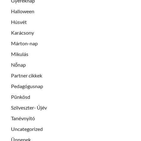
Gyereknap
Halloween
Húsvét
Karácsony
Márton-nap
Mikulás
Nőnap
Partner cikkek
Pedagógusnap
Pünkösd
Szilveszter- Újév
Tanévnyitó
Uncategorized
Ünnepek