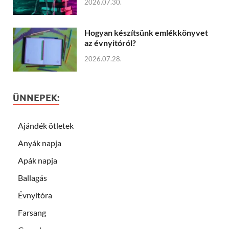
2026.07.30.
Hogyan készítsünk emlékkönyvet
az évnyitóról?
2026.07.28.
ÜNNEPEK:
Ajándék ötletek
Anyák napja
Apák napja
Ballagás
Évnyitóra
Farsang