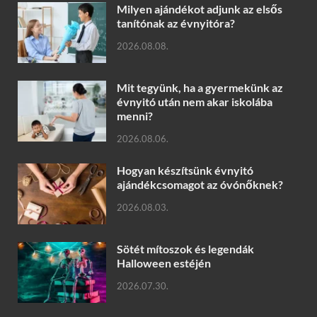
Milyen ajándékot adjunk az elsős
tanítónak az évnyitóra?
2026.08.08.
Mit tegyünk, ha a gyermekünk az
évnyitó után nem akar iskolába
menni?
2026.08.06.
Hogyan készítsünk évnyitó
ajándékcsomagot az óvónőknek?
2026.08.03.
Sötét mítoszok és legendák
Halloween estéjén
2026.07.30.