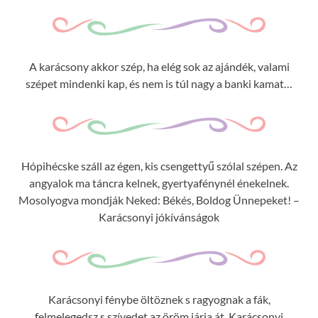
A karácsony akkor szép, ha elég sok az ajándék, valami
szépet mindenki kap, és nem is túl nagy a banki kamat…
Hópihécske száll az égen, kis csengettyű szólal szépen. Az
angyalok ma táncra kelnek, gyertyafénynél énekelnek.
Mosolyogva mondják Neked: Békés, Boldog Ünnepeket! –
Karácsonyi jókívánságok
Karácsonyi fénybe öltöznek s ragyognak a fák,
felmelegedsz s szívedet az öröm járja át. Karácsonyi