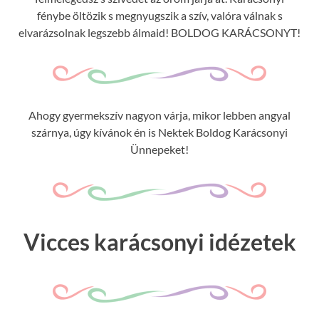
fénybe öltözik s megnyugszik a szív, valóra válnak s
elvarázsolnak legszebb álmaid! BOLDOG KARÁCSONYT!
Ahogy gyermekszív nagyon várja, mikor lebben angyal
szárnya, úgy kívánok én is Nektek Boldog Karácsonyi
Ünnepeket!
Vicces karácsonyi idézetek