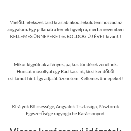
Mielőtt lefekszel, tárd ki az ablakod, leküldtem hozzád az
angyalom. Egy pillanatra kérlek figyelj rá, mert a nevemben
KELLEMES ÜNNEPEKET és BOLDOG ÚJ ÉVET kíván!!!
Mikor kigyúlnak a fények, pajkos tündérek zenélnek.
Huncut mosollyal egy Rád kacsint, kicsi kendőből
csillámot hint. Így adja át üzenetem: Kellemes ünnepeket!
Királyok Bölcsessége, Angyalok Tisztasága, Pásztorok
Egyszerűsége ragyogja be Karácsonyod.