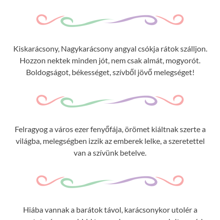
Kiskarácsony, Nagykarácsony angyal csókja rátok szálljon.
Hozzon nektek minden jót, nem csak almát, mogyorót.
Boldogságot, békességet, szívből jövő melegséget!
Felragyog a város ezer fenyőfája, örömet kiáltnak szerte a
világba, melegségben izzik az emberek lelke, a szeretettel
van a szívünk betelve.
Hiába vannak a barátok távol, karácsonykor utolér a