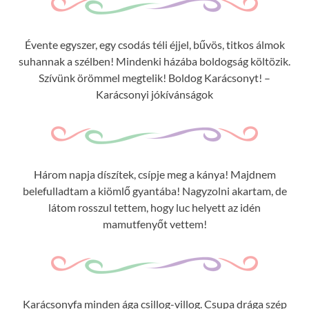
Évente egyszer, egy csodás téli éjjel, bűvös, titkos álmok
suhannak a szélben! Mindenki házába boldogság költözik.
Szívünk örömmel megtelik! Boldog Karácsonyt! –
Karácsonyi jókívánságok
Három napja díszítek, csípje meg a kánya! Majdnem
belefulladtam a kiömlő gyantába! Nagyzolni akartam, de
látom rosszul tettem, hogy luc helyett az idén
mamutfenyőt vettem!
Karácsonyfa minden ága csillog-villog. Csupa drága szép