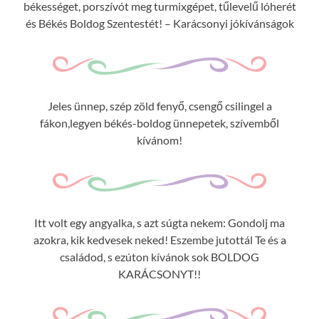
békességet, porszívót meg turmixgépet, tűlevelű lóherét
és Békés Boldog Szentestét! – Karácsonyi jókívánságok
Jeles ünnep, szép zöld fenyő, csengő csilingel a
fákon,legyen békés-boldog ünnepetek, szívemből
kívánom!
Itt volt egy angyalka, s azt súgta nekem: Gondolj ma
azokra, kik kedvesek neked! Eszembe jutottál Te és a
családod, s ezúton kívánok sok BOLDOG
KARÁCSONYT!!