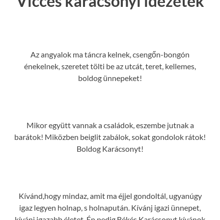
Vicces karácsonyi idézetek
Az angyalok ma táncra kelnek, csengőn-bongón
énekelnek, szeretet tölti be az utcát, teret, kellemes,
boldog ünnepeket!
Mikor együtt vannak a családok, eszembe jutnak a
barátok! Miközben beiglit zabálok, sokat gondolok rátok!
Boldog Karácsonyt!
Kívánd,hogy mindaz, amit ma éjjel gondoltál, ugyanúgy
igaz legyen holnap, s holnapután. Kívánj igazi ünnepet,
kívánj igazabb életet. Én pedig Békés Karácsonyt kívánok