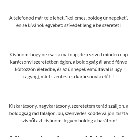
A telefonod már tele lehet, “kellemes, boldog ünnepeket”,
én se kívánok egyebet: szívedet lengje be szeretet!
Kívánom, hogy ne csak a mai nap, de a szíved minden nap
karácsonyi szeretetben égjen, a boldogság állandó fénye
költözzön életedbe, és az ünnepek elmúltával is úgy
ragyogj, mint szenteste a karácsonyfa előtt!
Kiskarácsony, nagykarácsony, szeretetem terád szálljon, a
boldogság rád találjon, bú, szenvedés köddé váljon, tiszta
szívből azt kívánom: legyen boldog a barátom!