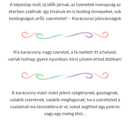
A képeslap ósdi, új idők járnak, az üzenetek manapság az
éterben szállnak: így kívánok én is boldog ünnepeket, sok
boldogságot, erőt, szeretetet! – Karácsonyi jókívánságok
Kis karácsony, nagy szeretet, a fa mellett itt a helyed,
várlak holnap, gyere nyomban, kicsi szívem érted dobban!
A karácsony mást-mást jelent szegénynek, gazdagnak,
valakik szeretnek, valakik megfagynak; ha a szereteted a
családnál ma távolabbra ér el, sokat segíthet egy pokróc
vagy egy meleg étel…