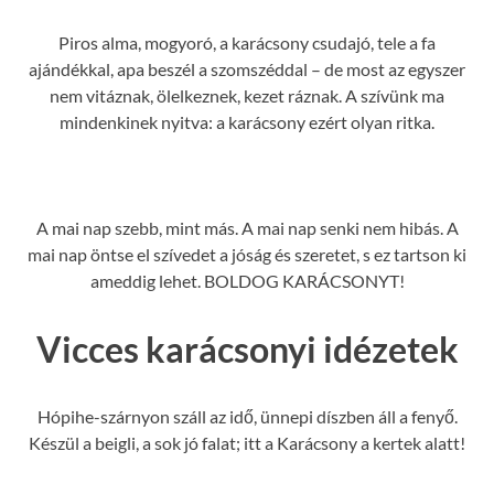
Piros alma, mogyoró, a karácsony csudajó, tele a fa
ajándékkal, apa beszél a szomszéddal – de most az egyszer
nem vitáznak, ölelkeznek, kezet ráznak. A szívünk ma
mindenkinek nyitva: a karácsony ezért olyan ritka.
A mai nap szebb, mint más. A mai nap senki nem hibás. A
mai nap öntse el szívedet a jóság és szeretet, s ez tartson ki
ameddig lehet. BOLDOG KARÁCSONYT!
Vicces karácsonyi idézetek
Hópihe-szárnyon száll az idő, ünnepi díszben áll a fenyő.
Készül a beigli, a sok jó falat; itt a Karácsony a kertek alatt!