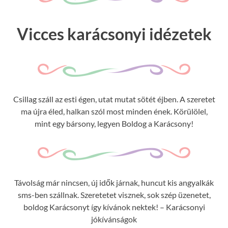
Vicces karácsonyi idézetek
Csillag száll az esti égen, utat mutat sötét éjben. A szeretet
ma újra éled, halkan szól most minden ének. Körülölel,
mint egy bársony, legyen Boldog a Karácsony!
Távolság már nincsen, új idők járnak, huncut kis angyalkák
sms-ben szállnak. Szeretetet visznek, sok szép üzenetet,
boldog Karácsonyt így kívánok nektek! – Karácsonyi
jókívánságok