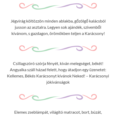
Jégvirág költözzön minden ablakba, gőzölgő kalácsból
jusson az asztalra. Legyen sok ajándék, szívemből
kívánom, s gazdagon, örömökben teljen a Karácsony!
Csillagszóró szórja fényét, kíván melegséget, békét!
Angyalka száll házad felett, hogy átadjon egy üzenetet:
Kellemes, Békés Karácsonyt kívánok Neked! – Karácsonyi
jókívánságok
Elemes zseblámpát, világító matracot, bort, búzát,