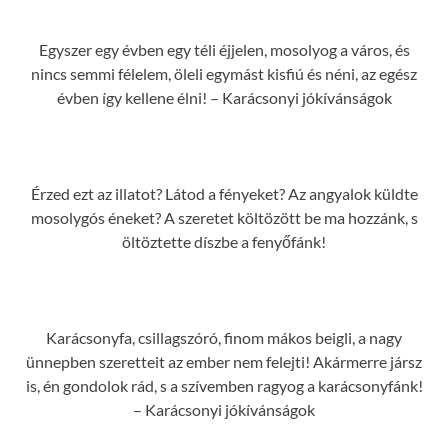
Egyszer egy évben egy téli éjjelen, mosolyog a város, és
nincs semmi félelem, öleli egymást kisfiú és néni, az egész
évben így kellene élni! – Karácsonyi jókívánságok
Érzed ezt az illatot? Látod a fényeket? Az angyalok küldte
mosolygós éneket? A szeretet költözött be ma hozzánk, s
öltöztette díszbe a fenyőfánk!
Karácsonyfa, csillagszóró, finom mákos beigli, a nagy
ünnepben szeretteit az ember nem felejti! Akármerre jársz
is, én gondolok rád, s a szívemben ragyog a karácsonyfánk!
– Karácsonyi jókívánságok