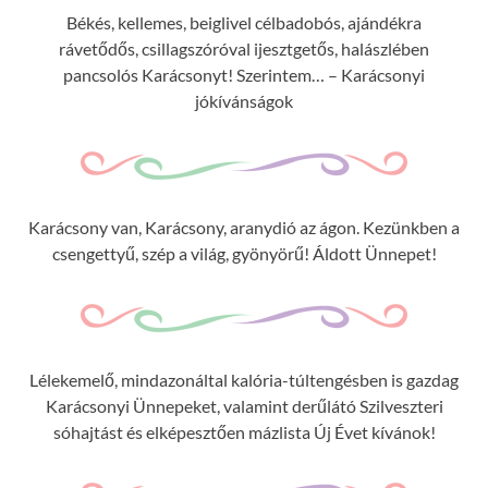
Békés, kellemes, beiglivel célbadobós, ajándékra
rávetődős, csillagszóróval ijesztgetős, halászlében
pancsolós Karácsonyt! Szerintem… – Karácsonyi
jókívánságok
Karácsony van, Karácsony, aranydió az ágon. Kezünkben a
csengettyű, szép a világ, gyönyörű! Áldott Ünnepet!
Lélekemelő, mindazonáltal kalória-túltengésben is gazdag
Karácsonyi Ünnepeket, valamint derűlátó Szilveszteri
sóhajtást és elképesztően mázlista Új Évet kívánok!