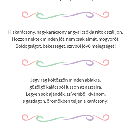
Kiskarácsony, nagykarácsony angyal csókja rátok szálljon.
Hozzon nektek minden jót, nem csak almát, mogyorót.
Boldogságot, békességet, szívből jövő melegséget!
Jégvirág költözzön minden ablakra,
gőzölgő kalácsból jusson az asztalra.
Legyen sok ajándék, szívemből kívánom,
s gazdagon, örömökben teljen a karácsony!