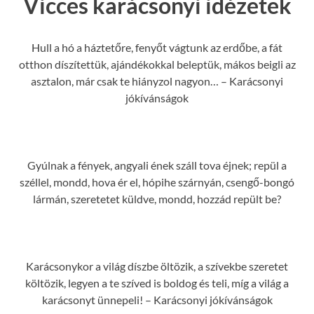
Vicces karácsonyi idézetek
Hull a hó a háztetőre, fenyőt vágtunk az erdőbe, a fát
otthon díszítettük, ajándékokkal beleptük, mákos beigli az
asztalon, már csak te hiányzol nagyon… – Karácsonyi
jókívánságok
Gyúlnak a fények, angyali ének száll tova éjnek; repül a
széllel, mondd, hova ér el, hópihe szárnyán, csengő-bongó
lármán, szeretetet küldve, mondd, hozzád repült be?
Karácsonykor a világ díszbe öltözik, a szívekbe szeretet
költözik, legyen a te szíved is boldog és teli, míg a világ a
karácsonyt ünnepeli! – Karácsonyi jókívánságok