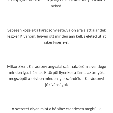
neked!
Sebesen közeleg a karácsony este, vajon a fa alatt ajándék
lesz-e? Kívánom, legyen ott minden ami kell, s életed útját
siker kísérje el.
Mikor Szent Karácsony angyalai szállnak, öröm a vendége
minden igaz háznak. Eltörpül ilyenkor a lárma az árnyék,
megszépül a szívben minden igaz szándék. – Karácsonyi
jókívánságok
A szeretet olyan mint a hópihe: csendesen megbújik,