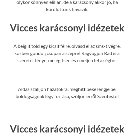
olykor könnyen elillan, de a karácsony akkor jó, ha
körülöttünk havazik.
Vicces karácsonyi idézetek
A beiglit told egy kicsit félre, olvasd el az sms-t végre,
közben gondolj csupán a szépre! Ragyogjon Rád is a
szeretet fénye, melegítsen és emeljen fel az égbe!
Áldás szálljon házatokra, meghitt béke lengje be,
boldogságnak légy forrása, szóljon erről Szenteste!
Vicces karácsonyi idézetek