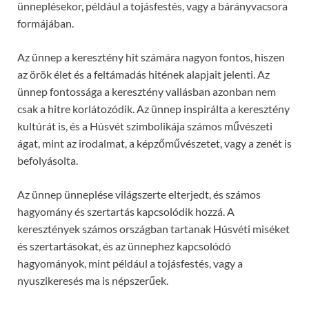
ünneplésekor, például a tojásfestés, vagy a bárányvacsora
formájában.
Az ünnep a keresztény hit számára nagyon fontos, hiszen
az örök élet és a feltámadás hitének alapjait jelenti. Az
ünnep fontossága a keresztény vallásban azonban nem
csak a hitre korlátozódik. Az ünnep inspirálta a keresztény
kultúrát is, és a Húsvét szimbolikája számos művészeti
ágat, mint az irodalmat, a képzőművészetet, vagy a zenét is
befolyásolta.
Az ünnep ünneplése világszerte elterjedt, és számos
hagyomány és szertartás kapcsolódik hozzá. A
keresztények számos országban tartanak Húsvéti miséket
és szertartásokat, és az ünnephez kapcsolódó
hagyományok, mint például a tojásfestés, vagy a
nyuszikeresés ma is népszerűek.