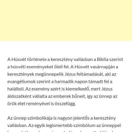
A Húsvét története a keresztény vallásban a Biblia szerint
a húsvéti eseményeket öleli fel. A Húsvét vasárnapján a
keresztények megünnepelik Jézus feltámadását, aki az
evangéliumok szerint a harmadik napon támadt fel a
halálból. Az esemény azért is kiemelkedő, mert Jézus
áldozatként vállalta az emberek bűneit, így az ünnep az
örök élet reményével is összefügg.
Az ünnep szimbolikája is nagyon jelentős a keresztény
vallásban. Az egyik legismertebb szimbólum az ünneppel