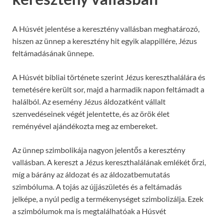
A Húsvét jelentése a keresztény vallásban meghatározó,
hiszen az ünnep a keresztény hit egyik alappillére, Jézus
feltámadásának ünnepe.
A Húsvét bibliai története szerint Jézus kereszthalálára és
temetésére került sor, majd a harmadik napon feltámadt a
halálból. Az esemény Jézus áldozatként vállalt
szenvedéseinek végét jelentette, és az örök élet
reményével ajándékozta meg az embereket.
Az ünnep szimbolikája nagyon jelentős a keresztény
vallásban. A kereszt a Jézus kereszthalálának emlékét őrzi,
míg a bárány az áldozat és az áldozatbemutatás
szimbóluma. A tojás az újjászületés és a feltámadás
jelképe, a nyúl pedig a termékenységet szimbolizálja. Ezek
a szimbólumok ma is megtalálhatóak a Húsvét