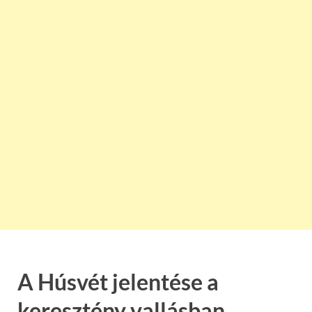
A Húsvét jelentése a
keresztény vallásban