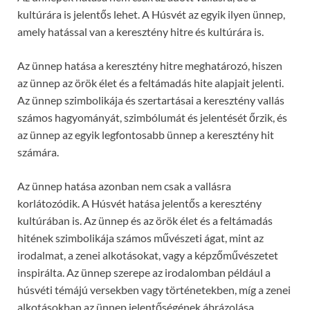
kultúrára is jelentős lehet. A Húsvét az egyik ilyen ünnep,
amely hatással van a keresztény hitre és kultúrára is.
Az ünnep hatása a keresztény hitre meghatározó, hiszen
az ünnep az örök élet és a feltámadás hite alapjait jelenti.
Az ünnep szimbolikája és szertartásai a keresztény vallás
számos hagyományát, szimbólumát és jelentését őrzik, és
az ünnep az egyik legfontosabb ünnep a keresztény hit
számára.
Az ünnep hatása azonban nem csak a vallásra
korlátozódik. A Húsvét hatása jelentős a keresztény
kultúrában is. Az ünnep és az örök élet és a feltámadás
hitének szimbolikája számos művészeti ágat, mint az
irodalmat, a zenei alkotásokat, vagy a képzőművészetet
inspirálta. Az ünnep szerepe az irodalomban például a
húsvéti témájú versekben vagy történetekben, míg a zenei
alkotásokban az ünnep jelentőségének ábrázolása