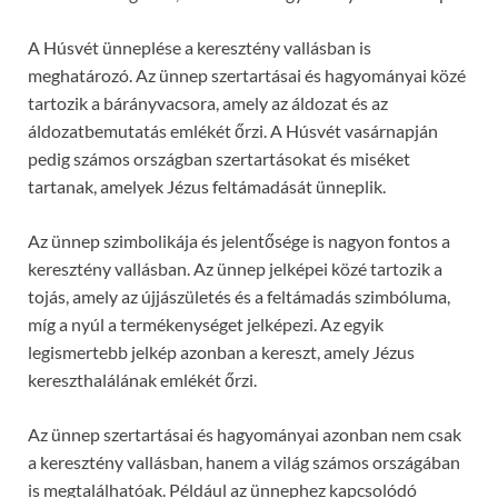
A Húsvét ünneplése a keresztény vallásban is
meghatározó. Az ünnep szertartásai és hagyományai közé
tartozik a bárányvacsora, amely az áldozat és az
áldozatbemutatás emlékét őrzi. A Húsvét vasárnapján
pedig számos országban szertartásokat és miséket
tartanak, amelyek Jézus feltámadását ünneplik.
Az ünnep szimbolikája és jelentősége is nagyon fontos a
keresztény vallásban. Az ünnep jelképei közé tartozik a
tojás, amely az újjászületés és a feltámadás szimbóluma,
míg a nyúl a termékenységet jelképezi. Az egyik
legismertebb jelkép azonban a kereszt, amely Jézus
kereszthalálának emlékét őrzi.
Az ünnep szertartásai és hagyományai azonban nem csak
a keresztény vallásban, hanem a világ számos országában
is megtalálhatóak. Például az ünnephez kapcsolódó