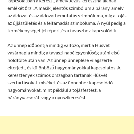
kapcsolatban a kereszt, amely Jézus kereszthalálának
emlékét őrzi. A másik jelentős szimbólum a bárány, amely
az áldozat és az áldozatbemutatás szimbóluma, míg a tojás
az újjászületés és a feltámadás szimbóluma. A nyúl pedig a
termékenységet jelképezi, és a tavaszhoz kapcsolódik.
Az ünnep időpontja mindig változó, mert a Húsvét
vasárnapja mindig a tavaszi napéjegyenlőség utáni első
holdtölte után van. Az ünnep ünneplése világszerte
elterjedt, és különböző hagyományokkal kapcsolatos. A
keresztények számos országban tartanak Húsvéti
szertartásokat, miséket, és az ünnephez kapcsolódó
hagyományokat, mint például a tojásfestést, a
bárányvacsorát, vagy a nyuszikeresést.