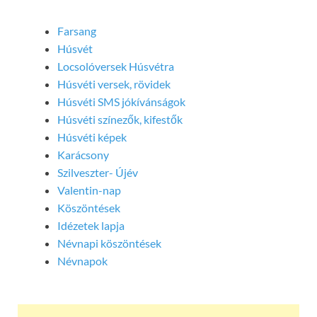
Farsang
Húsvét
Locsolóversek Húsvétra
Húsvéti versek, rövidek
Húsvéti SMS jókívánságok
Húsvéti színezők, kifestők
Húsvéti képek
Karácsony
Szilveszter- Újév
Valentin-nap
Köszöntések
Idézetek lapja
Névnapi köszöntések
Névnapok