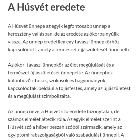
A Húsvét eredete
A Húsvét ünnepe az egyik legfontosabb ünnep a
keresztény vallásban, de az eredete az ókorba nyúlik
vissza. Az ünnep eredetileg egy tavaszi ünnepkörhöz
kapcsolódott, amely a természet újjászületését ünnepelte.
Az ókori tavaszi ünnepkör az élet megújulását és a
természet újjászületését ünnepelte. Az ünnephez
különböző rítusok, szokások és hagyományok
kapcsolódtak, például a tojásfestés, amely az újjászületést
és a megújulást szimbolizálta.
Az ünnep neve, a Húsvét szó eredete bizonytalan, de
számos elmélet létezik róla. Az egyik elmélet szerint a
Húsvét szó a héber peszah szóból származik, amely az
egyiptomi rabszolgaságból való szabadulást ünnepli. A