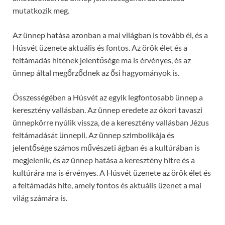
mutatkozik meg.
Az ünnep hatása azonban a mai világban is tovább él, és a
Húsvét üzenete aktuális és fontos. Az örök élet és a
feltámadás hitének jelentősége ma is érvényes, és az
ünnep által megőrződnek az ősi hagyományok is.
Összességében a Húsvét az egyik legfontosabb ünnep a
keresztény vallásban. Az ünnep eredete az ókori tavaszi
ünnepkörre nyúlik vissza, de a keresztény vallásban Jézus
feltámadását ünnepli. Az ünnep szimbolikája és
jelentősége számos művészeti ágban és a kultúrában is
megjelenik, és az ünnep hatása a keresztény hitre és a
kultúrára ma is érvényes. A Húsvét üzenete az örök élet és
a feltámadás hite, amely fontos és aktuális üzenet a mai
világ számára is.