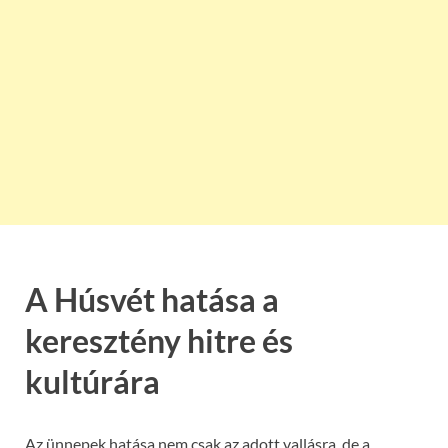
A Húsvét hatása a
keresztény hitre és
kultúrára
Az ünnepek hatása nem csak az adott vallásra, de a