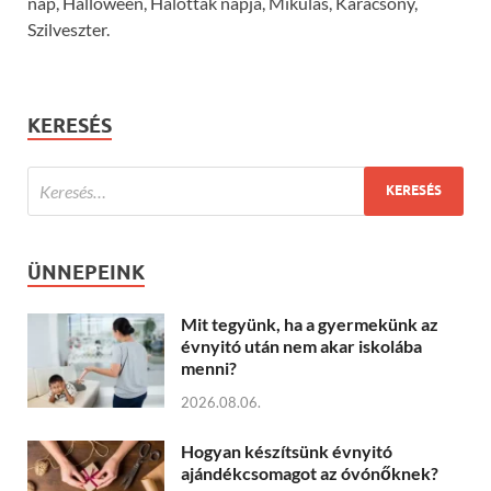
nap, Halloween, Halottak napja, Mikulás, Karácsony,
Szilveszter.
KERESÉS
ÜNNEPEINK
Mit tegyünk, ha a gyermekünk az
évnyitó után nem akar iskolába
menni?
2026.08.06.
Hogyan készítsünk évnyitó
ajándékcsomagot az óvónőknek?