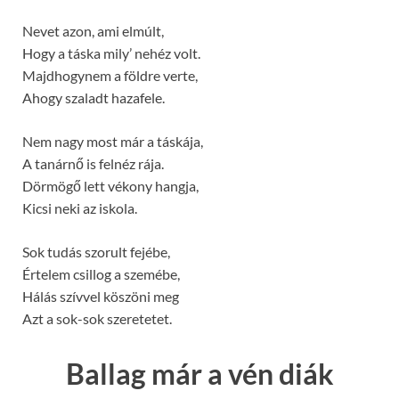
Nevet azon, ami elmúlt,
Hogy a táska mily’ nehéz volt.
Majdhogynem a földre verte,
Ahogy szaladt hazafele.
Nem nagy most már a táskája,
A tanárnő is felnéz rája.
Dörmögő lett vékony hangja,
Kicsi neki az iskola.
Sok tudás szorult fejébe,
Értelem csillog a szemébe,
Hálás szívvel köszöni meg
Azt a sok-sok szeretetet.
Ballag már a vén diák