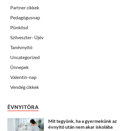
Partner cikkek
Pedagógusnap
Pünkösd
Szilveszter- Újév
Tanévnyitó
Uncategorized
Ünnepek
Valentin-nap
Vendég cikkek
ÉVNYITÓRA
Mit tegyünk, ha a gyermekünk az
évnyitó után nem akar iskolába