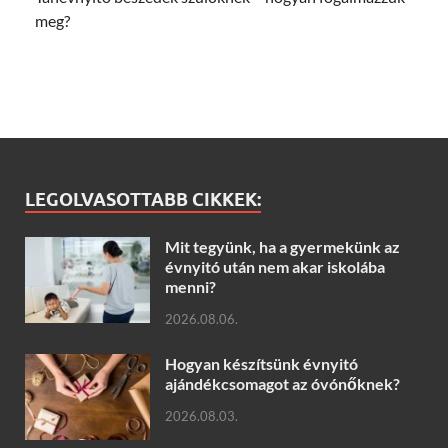
meg?
LEGOLVASOTTABB CIKKEK:
Mit tegyünk, ha a gyermekünk az
évnyitó után nem akar iskolába
menni?
2026.08.06.
Hogyan készítsünk évnyitó
ajándékcsomagot az óvónőknek?
2026.08.03.