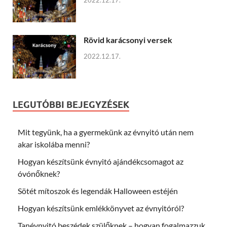
Rövid karácsonyi versek
2022.12.17.
LEGUTÓBBI BEJEGYZÉSEK
Mit tegyünk, ha a gyermekünk az évnyitó után nem
akar iskolába menni?
Hogyan készítsünk évnyitó ajándékcsomagot az
óvónőknek?
Sötét mítoszok és legendák Halloween estéjén
Hogyan készítsünk emlékkönyvet az évnyitóról?
Tanévnyitó beszédek szülőknek – hogyan fogalmazzuk