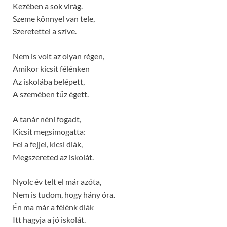
Kezében a sok virág.
Szeme könnyel van tele,
Szeretettel a szíve.
Nem is volt az olyan régen,
Amikor kicsit félénken
Az iskolába belépett,
A szemében tűz égett.
A tanár néni fogadt,
Kicsit megsimogatta:
Fel a fejjel, kicsi diák,
Megszereted az iskolát.
Nyolc év telt el már azóta,
Nem is tudom, hogy hány óra.
Én ma már a félénk diák
Itt hagyja a jó iskolát.