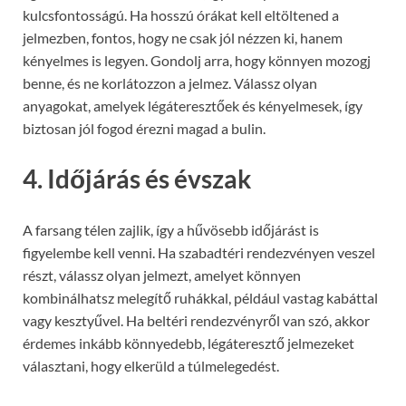
kulcsfontosságú. Ha hosszú órákat kell eltöltened a
jelmezben, fontos, hogy ne csak jól nézzen ki, hanem
kényelmes is legyen. Gondolj arra, hogy könnyen mozogj
benne, és ne korlátozzon a jelmez. Válassz olyan
anyagokat, amelyek légáteresztőek és kényelmesek, így
biztosan jól fogod érezni magad a bulin.
4.
Időjárás és évszak
A farsang télen zajlik, így a hűvösebb időjárást is
figyelembe kell venni. Ha szabadtéri rendezvényen veszel
részt, válassz olyan jelmezt, amelyet könnyen
kombinálhatsz melegítő ruhákkal, például vastag kabáttal
vagy kesztyűvel. Ha beltéri rendezvényről van szó, akkor
érdemes inkább könnyedebb, légáteresztő jelmezeket
választani, hogy elkerüld a túlmelegedést.