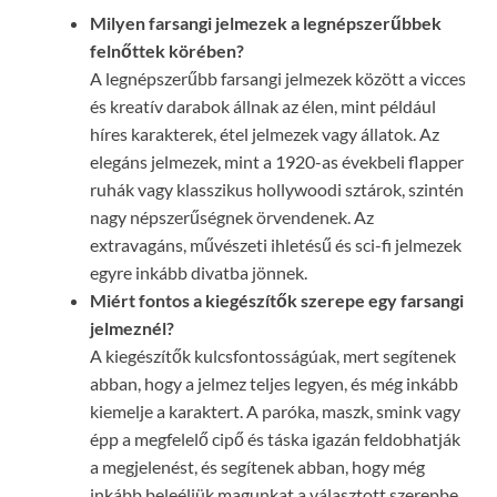
Milyen farsangi jelmezek a legnépszerűbbek
felnőttek körében?
A legnépszerűbb farsangi jelmezek között a vicces
és kreatív darabok állnak az élen, mint például
híres karakterek, étel jelmezek vagy állatok. Az
elegáns jelmezek, mint a 1920-as évekbeli flapper
ruhák vagy klasszikus hollywoodi sztárok, szintén
nagy népszerűségnek örvendenek. Az
extravagáns, művészeti ihletésű és sci-fi jelmezek
egyre inkább divatba jönnek.
Miért fontos a kiegészítők szerepe egy farsangi
jelmeznél?
A kiegészítők kulcsfontosságúak, mert segítenek
abban, hogy a jelmez teljes legyen, és még inkább
kiemelje a karaktert. A paróka, maszk, smink vagy
épp a megfelelő cipő és táska igazán feldobhatják
a megjelenést, és segítenek abban, hogy még
inkább beleéljük magunkat a választott szerepbe.