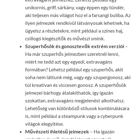
unikornis, griff, sárkány, vagy éppen egy tündér,
aki teljesen más világot hoz el a farsangi buliba. Az
ilyen jelmezek rendkívül látványosak lehetnek, ha
ügyelsz a részletekre, mint például a színes haj,
csillogó kiegészítők és művészi smink.
Szuperhősök és gonosztevők extrém verziói
–
Ha már szuperhős jelmezben szeretnél lenni,
miért ne tedd azt egy egyedi, extravagáns
formában? Lehetsz például egy szuperhős, akit
soha nem láttunk még, vagy egy szupergonosz, aki
túl kreatívan és viccesen gonosz. A szuperhősök
jelmezei bárhogy átalakíthatók, így igazán
szokatlan, extravagáns megjelenést alkothatsz.
Lehetőség van különböző stílusok kombinálására
is, mint például a steampunk vagy a cyberpunk
világok elegyítése.
Művészeti ihletésű jelmezek
– Ha igazán