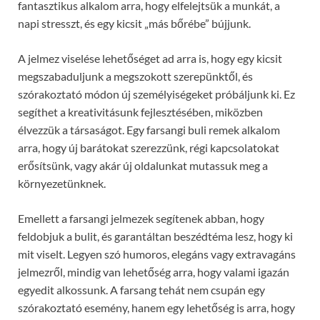
fantasztikus alkalom arra, hogy elfelejtsük a munkát, a
napi stresszt, és egy kicsit „más bőrébe” bújjunk.
A jelmez viselése lehetőséget ad arra is, hogy egy kicsit
megszabaduljunk a megszokott szerepünktől, és
szórakoztató módon új személyiségeket próbáljunk ki. Ez
segíthet a kreativitásunk fejlesztésében, miközben
élvezzük a társaságot. Egy farsangi buli remek alkalom
arra, hogy új barátokat szerezzünk, régi kapcsolatokat
erősítsünk, vagy akár új oldalunkat mutassuk meg a
környezetünknek.
Emellett a farsangi jelmezek segítenek abban, hogy
feldobjuk a bulit, és garantáltan beszédtéma lesz, hogy ki
mit viselt. Legyen szó humoros, elegáns vagy extravagáns
jelmezről, mindig van lehetőség arra, hogy valami igazán
egyedit alkossunk. A farsang tehát nem csupán egy
szórakoztató esemény, hanem egy lehetőség is arra, hogy