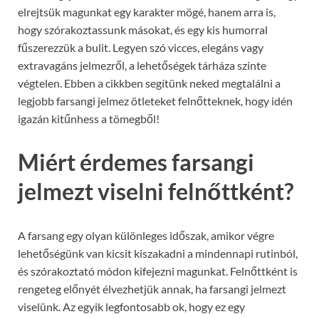
elrejtsük magunkat egy karakter mögé, hanem arra is,
hogy szórakoztassunk másokat, és egy kis humorral
fűszerezzük a bulit. Legyen szó vicces, elegáns vagy
extravagáns jelmezről, a lehetőségek tárháza szinte
végtelen. Ebben a cikkben segítünk neked megtalálni a
legjobb farsangi jelmez ötleteket felnőtteknek, hogy idén
igazán kitűnhess a tömegből!
Miért érdemes farsangi
jelmezt viselni felnőttként?
A farsang egy olyan különleges időszak, amikor végre
lehetőségünk van kicsit kiszakadni a mindennapi rutinból,
és szórakoztató módon kifejezni magunkat. Felnőttként is
rengeteg előnyét élvezhetjük annak, ha farsangi jelmezt
viselünk. Az egyik legfontosabb ok, hogy ez egy