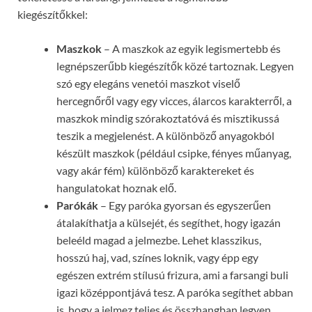
kiegészítőkkel:
Maszkok
– A maszkok az egyik legismertebb és
legnépszerűbb kiegészítők közé tartoznak. Legyen
szó egy elegáns venetói maszkot viselő
hercegnőről vagy egy vicces, álarcos karakterről, a
maszkok mindig szórakoztatóvá és misztikussá
teszik a megjelenést. A különböző anyagokból
készült maszkok (például csipke, fényes műanyag,
vagy akár fém) különböző karaktereket és
hangulatokat hoznak elő.
Parókák
– Egy paróka gyorsan és egyszerűen
átalakíthatja a külsejét, és segíthet, hogy igazán
beleéld magad a jelmezbe. Lehet klasszikus,
hosszú haj, vad, színes loknik, vagy épp egy
egészen extrém stílusú frizura, ami a farsangi buli
igazi középpontjává tesz. A paróka segíthet abban
is, hogy a jelmez teljes és összhangban legyen.