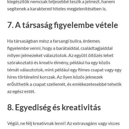
kiegészítők nemcsak teljesebbé teszik a jelmezt, hanem
segítenek a karaktered hiteles megjelenítésében is.
7.
A társaság figyelembe vétele
Ha társaságban mész a farsangi bulira, érdemes
figyelembe venni, hogy a barátaiddal, családtagjaiddal
milyen jelmezeket választotok. Az együtt öltözés lehet
szórakoztató és kreatív élmény, például ha egy közös
témát választotok, mint például egy filmes csapat vagy egy
híres történelmi korszak. Az ilyen közös jelmezek
erősíthetik a csapat szellemét, és emlékezetesebbé tehetik
az egész estét.
8.
Egyediség és kreativitás
Végül, ne félj kreatívnak lenni! Az extravagáns vagy vicces