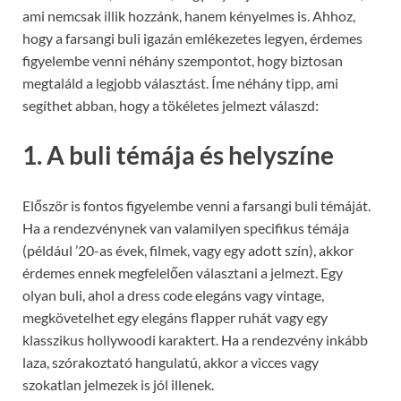
ami nemcsak illik hozzánk, hanem kényelmes is. Ahhoz,
hogy a farsangi buli igazán emlékezetes legyen, érdemes
figyelembe venni néhány szempontot, hogy biztosan
megtaláld a legjobb választást. Íme néhány tipp, ami
segíthet abban, hogy a tökéletes jelmezt válaszd:
1.
A buli témája és helyszíne
Először is fontos figyelembe venni a farsangi buli témáját.
Ha a rendezvénynek van valamilyen specifikus témája
(például ’20-as évek, filmek, vagy egy adott szín), akkor
érdemes ennek megfelelően választani a jelmezt. Egy
olyan buli, ahol a dress code elegáns vagy vintage,
megkövetelhet egy elegáns flapper ruhát vagy egy
klasszikus hollywoodi karaktert. Ha a rendezvény inkább
laza, szórakoztató hangulatú, akkor a vicces vagy
szokatlan jelmezek is jól illenek.