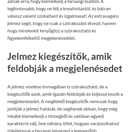
adnak arra, hogy kiemelkedj a farsangi buliból. A
legfontosabb, hogy ne félj a kreativitástól, és bátran
válassz valami szokatlant és izgalmasat! Az extravagáns
jelmez segít, hogy ne csak a szórakozást élvezd, hanem
hogy mindenkit lenyűgözz a szórakoztató és
figyelemfelkeltő megjelenéseddel.
Jelmez kiegészítők, amik
feldobják a megjelenésedet
A jelmez viselése önmagában is szórakoztató, de a
kiegészítők azok, amik igazán feldobják és teljessé teszik a
megjelenésedet. A megfelelő kiegészítők nemcsak hogy
javítják a jelmez hatását, de segítenek abban, hogy még
inkább kiemelkedj a tömegből és valóban egyedi
karakterré válj. Íme néhány ötlet, hogyan varázsolhatod
tökéletessé a farsangi jelmezed a legmenőbb