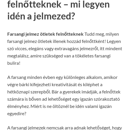
felnőtteknek – mi legyen
idén a jelmezed?
Farsangi jelmez ötletek felnőtteknek
Tudd meg, milyen
farsangi jelmez ötletek illenek hozzád felnőttként! Legyen
szó vicces, elegáns vagy extravagáns jelmezről, itt mindent
megtalálsz, amire szükséged van a tökéletes farsangi
bulira!
A farsang minden évben egy különleges alkalom, amikor
végre bárki kifejezheti kreativitását és kiléphet a
hétköznapi szerepből. Bár a gyerekek imádják, a felnőttek
számára is bőven ad lehetőséget egy igazán szórakoztató
élményhez. Miért is ne öltöznél be idén valami igazán
egyedire?
A farsangi jelmezek nemcsak arra adnak lehetőséget, hogy