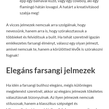
épp egy bálnával küzd, vagy egy cowboy, aki egy
flamingó hátán lovagol. A határt a kreativitásod
szabja meg!
A vicces jelmezek nemcsak arra szolgálnak, hogy
nevessünk, hanem arra is, hogy szórakoztassuk a
többieket és felvidítsuk a bulit. Ha tehát szeretnél igazán
emlékezetes farsangi élményt, válassz egy olyan jelmezt,
amivel nemcsak te, hanem a körülötted lévők is szórakozni
fognak!
Elegáns farsangi jelmezek
Ha idén a farsangi bulihoz elegáns, mégis különleges
megjelenést szeretnél, akkor az elegáns jelmezek tökéletes
választásnak bizonyulnak. Az ilyen jelmezek nemcsak
stílusosak, hanem a klasszikus szépséget és