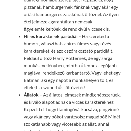
pizzának, hamburgernek, fánknak vagy akár egy
óriási hamburgeres zacskónak öltöznél. Az ilyen
étel jelmezek garantáltan nemcsak
figyelemfelkeltőek, de rendkívül viccesek is.
Híres karakterek paródiái
– Ha szereted a
humort, választhatsz híres filmes vagy tévés
karaktereket, és azok szórakoztató paródiáit.
Például öltözz Harry Potternek, de egy sárga
munkás mellényben, mintha ő lenne a legújabb
mágiával rendelkező karbantartó. Vagy lehet egy
Batman, aki egy napot a munkahelyén tölt, és
elfelejti a szuperhősi öltözetét!
Állatok
– Az állatos jelmezek mindig népszerűek,
és kiváló alapot adnak a vicces karakterekhez.
Képzeld el, hogy flamingóvá, kacsává, pingvinné
vagy akár egy pókot varázsolsz magadból! Minél
szokatlanabb vagy viccesebb az állat, annál