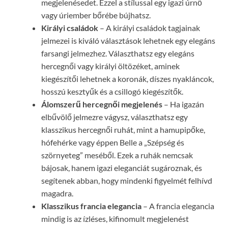
megjelenésedet. Ezzel a stílussal egy igazi úrnő
vagy úriember bőrébe bújhatsz.
Királyi családok
– A királyi családok tagjainak
jelmezei is kiváló választások lehetnek egy elegáns
farsangi jelmezhez. Választhatsz egy elegáns
hercegnői vagy királyi öltözéket, aminek
kiegészítői lehetnek a koronák, díszes nyakláncok,
hosszú kesztyűk és a csillogó kiegészítők.
Álomszerű hercegnői megjelenés
– Ha igazán
elbűvölő jelmezre vágysz, választhatsz egy
klasszikus hercegnői ruhát, mint a hamupipőke,
hófehérke vagy éppen Belle a „Szépség és
szörnyeteg” meséből. Ezek a ruhák nemcsak
bájosak, hanem igazi eleganciát sugároznak, és
segítenek abban, hogy mindenki figyelmét felhívd
magadra.
Klasszikus francia elegancia
– A francia elegancia
mindig is az ízléses, kifinomult megjelenést