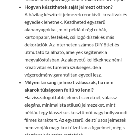
Hogyan készíthetek saját jelmezt otthon?
A házilag készített jelmezek rendkívül kreatívak és
egyediek lehetnek. Kezdheted egyszerű
alapanyagokkal, mint például régi ruhák,
kartonpapír, festékek, csillogó díszek és más
dekorációk. Az interneten számos DIY ötlet és
útmutató található, amelyek segítenek a
megvalósításban. Az alapvető kellékekhez némi
kreativitás és türelem szükséges, de a
végeredmény garantáltan egyedi lesz.
Milyen farsangi jelmezt válasszak, ha nem
akarok túlságosan feltűnő lenni?
Ha visszafogottabb jelmezt szeretnél, válassz
elegáns, minimalista stílusú jelmezeket, mint
például egy klasszikus kosztümöt vagy hollywoodi
filmes karaktert. Az egyszerű, de stílusos jelmezek
nem vonják magukra túlzottan a figyelmet, mégis
elegánsak és szórakoztatóak.