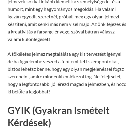
jelmezek sokkal inkább kiemelik a személyiségedet és a
humort, mint egy hagyományos megoldás. Ha valami
igazán egyedit szeretnél, próbálj meg egy olyan jelmezt
készíteni, amit senki más nem visel majd. Az önkifejezés és
a kreativitás a farsang lényege, szóval bátran válassz
valami különlegeset!
A tökéletes jelmez megtalálása egy kis tervezést igényel,
de ha figyelembe veszed a fent említett szempontokat,
biztos lehetsz benne, hogy egy olyan megjelenéssel fogsz
szerepelni, amire mindenki emlékezni fog. Ne felejtsd el,
hogy a legfontosabb: jól érezd magad a jelmezben, és hozd
ki belőle a legjobbat!
GYIK (Gyakran Ismételt
Kérdések)