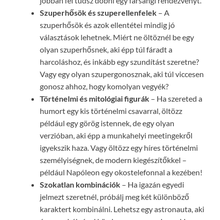
jobban fel tudsz dobni egy farsangi rendezvényt.
Szuperhősök és szuperellenfelek
– A
szuperhősök és azok ellentétei mindig jó
választások lehetnek. Miért ne öltöznél be egy
olyan szuperhősnek, aki épp túl fáradt a
harcoláshoz, és inkább egy szundítást szeretne?
Vagy egy olyan szupergonosznak, aki túl viccesen
gonosz ahhoz, hogy komolyan vegyék?
Történelmi és mitológiai figurák
– Ha szereted a
humort egy kis történelmi csavarral, öltözz
például egy görög istennek, de egy olyan
verzióban, aki épp a munkahelyi meetingekről
igyekszik haza. Vagy öltözz egy híres történelmi
személyiségnek, de modern kiegészítőkkel –
például Napóleon egy okostelefonnal a kezében!
Szokatlan kombinációk
– Ha igazán egyedi
jelmezt szeretnél, próbálj meg két különböző
karaktert kombinálni. Lehetsz egy astronauta, aki