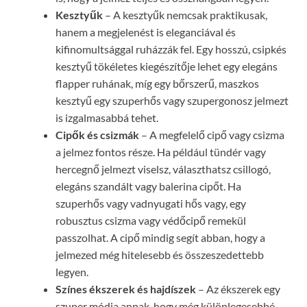
Kesztyűk
– A kesztyűk nemcsak praktikusak,
hanem a megjelenést is eleganciával és
kifinomultsággal ruházzák fel. Egy hosszú, csipkés
kesztyű tökéletes kiegészítője lehet egy elegáns
flapper ruhának, míg egy bőrszerű, maszkos
kesztyű egy szuperhős vagy szupergonosz jelmezt
is izgalmasabbá tehet.
Cipők és csizmák
– A megfelelő cipő vagy csizma
a jelmez fontos része. Ha például tündér vagy
hercegnő jelmezt viselsz, választhatsz csillogó,
elegáns szandált vagy balerina cipőt. Ha
szuperhős vagy vadnyugati hős vagy, egy
robusztus csizma vagy védőcipő remekül
passzolhat. A cipő mindig segít abban, hogy a
jelmezed még hitelesebb és összeszedettebb
legyen.
Színes ékszerek és hajdíszek
– Az ékszerek egy
szuper módja annak, hogy még különlegesebbé