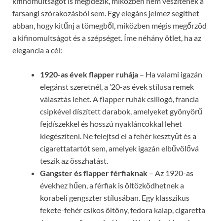
kifinomultságot is megidézik, miközben nem veszítenek a
farsangi szórakozásból sem. Egy elegáns jelmez segíthet
abban, hogy kitűnj a tömegből, miközben mégis megőrzöd
a kifinomultságot és a szépséget. Íme néhány ötlet, ha az
elegancia a cél:
1920-as évek flapper ruhája
– Ha valami igazán
elegánst szeretnél, a ’20-as évek stílusa remek
választás lehet. A flapper ruhák csillogó, francia
csipkével díszített darabok, amelyeket gyönyörű
fejdíszekkel és hosszú nyakláncokkal lehet
kiegészíteni. Ne felejtsd el a fehér kesztyűt és a
cigarettatartót sem, amelyek igazán elbűvölővá
teszik az összhatást.
Gangster és flapper férfiaknak
– Az 1920-as
évekhez hűen, a férfiak is öltözködhetnek a
korabeli gengszter stílusában. Egy klasszikus
fekete-fehér csíkos öltöny, fedora kalap, cigaretta