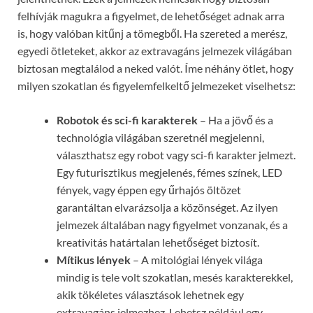
felhívják magukra a figyelmet, de lehetőséget adnak arra
is, hogy valóban kitűnj a tömegből. Ha szereted a merész,
egyedi ötleteket, akkor az extravagáns jelmezek világában
biztosan megtalálod a neked valót. Íme néhány ötlet, hogy
milyen szokatlan és figyelemfelkeltő jelmezeket viselhetsz:
Robotok és sci-fi karakterek
– Ha a jövő és a
technológia világában szeretnél megjelenni,
választhatsz egy robot vagy sci-fi karakter jelmezt.
Egy futurisztikus megjelenés, fémes színek, LED
fények, vagy éppen egy űrhajós öltözet
garantáltan elvarázsolja a közönséget. Az ilyen
jelmezek általában nagy figyelmet vonzanak, és a
kreativitás határtalan lehetőséget biztosít.
Mítikus lények
– A mitológiai lények világa
mindig is tele volt szokatlan, mesés karakterekkel,
akik tökéletes választások lehetnek egy
extravagáns jelmezhez. Lehetsz például egy