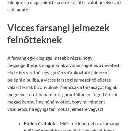
kilépjünk a megszokott keretek közül és valóban élvezzük
a pillanatot!
Vicces farsangi jelmezek
felnőtteknek
A farsang egyik legizgalmasabb része, hogy
megengedhetjük magunknak a vidámságot és a nevetést.
Ha te is szeretnél egy igazán szórakoztató jelmezzel
belépni a buliba, a vicces farsangi jelmezek tökéletes
választásnak bizonyulnak. Nemcsak a társaságot fogják
megnevettetni, hanem te is garantáltan jól fogod érezni
magad benne. Íme néhány ötlet, hogy mi mindent
viselhetsz, ha egy igazán mókás jelmezre vágysz!
Ételek és italok
– Miért ne lehetnél te a farsangi
buli legfinomabb szereplője? Képzeld el, hogy