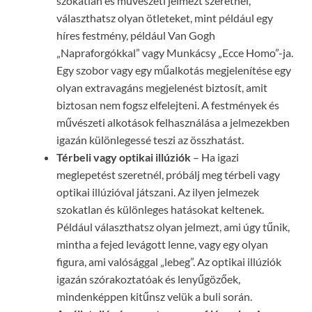
szokatlan és művészeti jelmezt szeretnél,
választhatsz olyan ötleteket, mint például egy
híres festmény, például Van Gogh
„Napraforgókkal” vagy Munkácsy „Ecce Homo”-ja.
Egy szobor vagy egy műalkotás megjelenítése egy
olyan extravagáns megjelenést biztosít, amit
biztosan nem fogsz elfelejteni. A festmények és
művészeti alkotások felhasználása a jelmezekben
igazán különlegessé teszi az összhatást.
Térbeli vagy optikai illúziók
– Ha igazi
meglepetést szeretnél, próbálj meg térbeli vagy
optikai illúzióval játszani. Az ilyen jelmezek
szokatlan és különleges hatásokat keltenek.
Például választhatsz olyan jelmezt, ami úgy tűnik,
mintha a fejed levágott lenne, vagy egy olyan
figura, ami valósággal „lebeg”. Az optikai illúziók
igazán szórakoztatóak és lenyűgözőek,
mindenképpen kitűnsz velük a buli során.