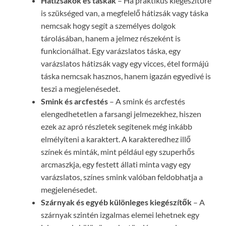
Hátizsákok és táskák
– Ha praktikus kiegészítőre
is szükséged van, a megfelelő hátizsák vagy táska
nemcsak hogy segít a személyes dolgok
tárolásában, hanem a jelmez részeként is
funkcionálhat. Egy varázslatos táska, egy
varázslatos hátizsák vagy egy vicces, étel formájú
táska nemcsak hasznos, hanem igazán egyedivé is
teszi a megjelenésedet.
Smink és arcfestés
– A smink és arcfestés
elengedhetetlen a farsangi jelmezekhez, hiszen
ezek az apró részletek segítenek még inkább
elmélyíteni a karaktert. A karakteredhez illő
színek és minták, mint például egy szuperhős
arcmaszkja, egy festett állati minta vagy egy
varázslatos, színes smink valóban feldobhatja a
megjelenésedet.
Szárnyak és egyéb különleges kiegészítők
– A
szárnyak szintén izgalmas elemei lehetnek egy