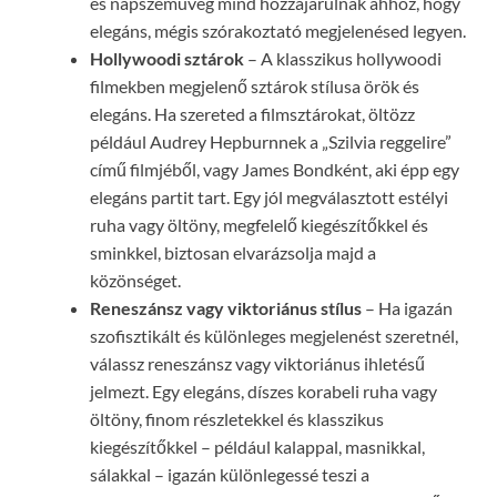
és napszemüveg mind hozzájárulnak ahhoz, hogy
elegáns, mégis szórakoztató megjelenésed legyen.
Hollywoodi sztárok
– A klasszikus hollywoodi
filmekben megjelenő sztárok stílusa örök és
elegáns. Ha szereted a filmsztárokat, öltözz
például Audrey Hepburnnek a „Szilvia reggelire”
című filmjéből, vagy James Bondként, aki épp egy
elegáns partit tart. Egy jól megválasztott estélyi
ruha vagy öltöny, megfelelő kiegészítőkkel és
sminkkel, biztosan elvarázsolja majd a
közönséget.
Reneszánsz vagy viktoriánus stílus
– Ha igazán
szofisztikált és különleges megjelenést szeretnél,
válassz reneszánsz vagy viktoriánus ihletésű
jelmezt. Egy elegáns, díszes korabeli ruha vagy
öltöny, finom részletekkel és klasszikus
kiegészítőkkel – például kalappal, masnikkal,
sálakkal – igazán különlegessé teszi a