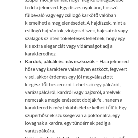
tedd a jelmezed. Egy díszes nyaklánc, hosszú
fülbevaló vagy egy csillogó karkötő valóban
kiemelheti a megjelenésedet. A hajdíszek, mint a
csillogó hajpántok, virágos díszek, hajcsatok vagy
szalagok szintén tökéletesek lehetnek, hogy egy
kis extra eleganciát vagy vidámságot adj a
karakteredhez.
Kardok, pálcák és más eszközök
– Ha a jelmezed
hőse vagy karaktere valamilyen eszközt, fegyvert
visel, akkor érdemes egy jól megválasztott
kiegészítőt beszerezni. Lehet szó egy pálcáról,
varázspálcáról, kardról vagy pajzsról, amelyek
nemcsak a megjelenésedet dobják fel, hanem a
karaktered is még inkább életre kelhet tőlük. Egy
szuperhősnek szüksége van a pókfonálra, egy
lovagnak a kardra, egy tündérnek pedig a
varázspálcára.