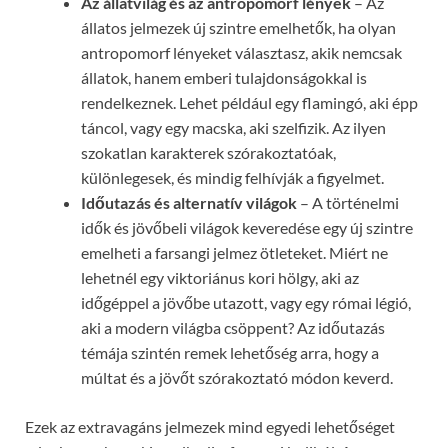
Az állatvilág és az antropomorf lények
– Az
állatos jelmezek új szintre emelhetők, ha olyan
antropomorf lényeket választasz, akik nemcsak
állatok, hanem emberi tulajdonságokkal is
rendelkeznek. Lehet például egy flamingó, aki épp
táncol, vagy egy macska, aki szelfizik. Az ilyen
szokatlan karakterek szórakoztatóak,
különlegesek, és mindig felhívják a figyelmet.
Időutazás és alternatív világok
– A történelmi
idők és jövőbeli világok keveredése egy új szintre
emelheti a farsangi jelmez ötleteket. Miért ne
lehetnél egy viktoriánus kori hölgy, aki az
időgéppel a jövőbe utazott, vagy egy római légió,
aki a modern világba csöppent? Az időutazás
témája szintén remek lehetőség arra, hogy a
múltat és a jövőt szórakoztató módon keverd.
Ezek az extravagáns jelmezek mind egyedi lehetőséget