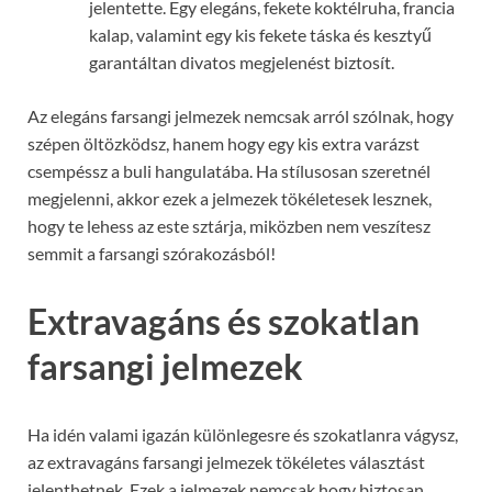
jelentette. Egy elegáns, fekete koktélruha, francia
kalap, valamint egy kis fekete táska és kesztyű
garantáltan divatos megjelenést biztosít.
Az elegáns farsangi jelmezek nemcsak arról szólnak, hogy
szépen öltözködsz, hanem hogy egy kis extra varázst
csempéssz a buli hangulatába. Ha stílusosan szeretnél
megjelenni, akkor ezek a jelmezek tökéletesek lesznek,
hogy te lehess az este sztárja, miközben nem veszítesz
semmit a farsangi szórakozásból!
Extravagáns és szokatlan
farsangi jelmezek
Ha idén valami igazán különlegesre és szokatlanra vágysz,
az extravagáns farsangi jelmezek tökéletes választást
jelenthetnek. Ezek a jelmezek nemcsak hogy biztosan