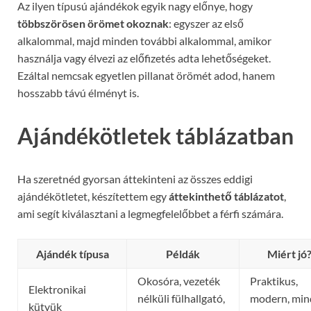
Az ilyen típusú ajándékok egyik nagy előnye, hogy
többszörösen örömet okoznak
: egyszer az első
alkalommal, majd minden további alkalommal, amikor
használja vagy élvezi az előfizetés adta lehetőségeket.
Ezáltal nemcsak egyetlen pillanat örömét adod, hanem
hosszabb távú élményt is.
Ajándékötletek táblázatban
Ha szeretnéd gyorsan áttekinteni az összes eddigi
ajándékötletet, készítettem egy
áttekinthető táblázatot
,
ami segít kiválasztani a legmegfelelőbbet a férfi számára.
Ajándék típusa
Példák
Miért jó
Okosóra, vezeték
Praktikus,
Elektronikai
nélküli fülhallgató,
modern, min
kütyük