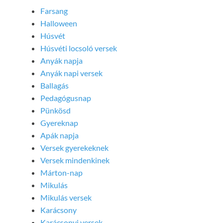
Farsang
Halloween
Húsvét
Húsvéti locsoló versek
Anyák napja
Anyák napi versek
Ballagás
Pedagógusnap
Pünkösd
Gyereknap
Apák napja
Versek gyerekeknek
Versek mindenkinek
Márton-nap
Mikulás
Mikulás versek
Karácsony
Karácsonyi versek