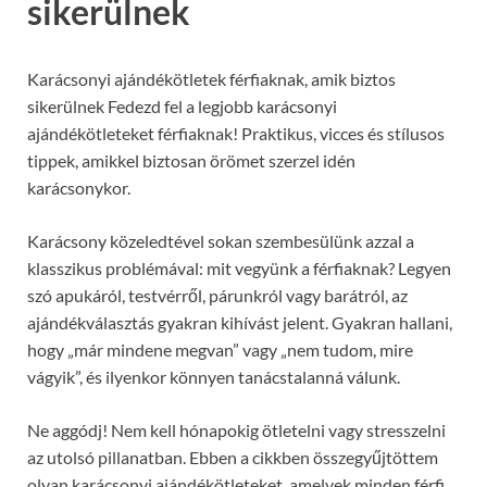
sikerülnek
Karácsonyi ajándékötletek férfiaknak, amik biztos
sikerülnek Fedezd fel a legjobb karácsonyi
ajándékötleteket férfiaknak! Praktikus, vicces és stílusos
tippek, amikkel biztosan örömet szerzel idén
karácsonykor.
Karácsony közeledtével sokan szembesülünk azzal a
klasszikus problémával: mit vegyünk a férfiaknak? Legyen
szó apukáról, testvérről, párunkról vagy barátról, az
ajándékválasztás gyakran kihívást jelent. Gyakran hallani,
hogy „már mindene megvan” vagy „nem tudom, mire
vágyik”, és ilyenkor könnyen tanácstalanná válunk.
Ne aggódj! Nem kell hónapokig ötletelni vagy stresszelni
az utolsó pillanatban. Ebben a cikkben összegyűjtöttem
olyan karácsonyi ajándékötleteket, amelyek minden férfi