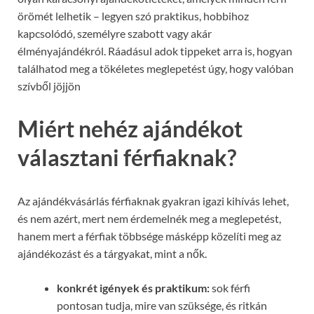
örömét lelhetik – legyen szó praktikus, hobbihoz
kapcsolódó, személyre szabott vagy akár
élményajándékról. Ráadásul adok tippeket arra is, hogyan
találhatod meg a tökéletes meglepetést úgy, hogy valóban
szívből jöjjön
Miért nehéz ajándékot
választani férfiaknak?
Az ajándékvásárlás férfiaknak gyakran igazi kihívás lehet,
és nem azért, mert nem érdemelnék meg a meglepetést,
hanem mert a férfiak többsége másképp közelíti meg az
ajándékozást és a tárgyakat, mint a nők.
konkrét igények és praktikum:
sok férfi
pontosan tudja, mire van szüksége, és ritkán