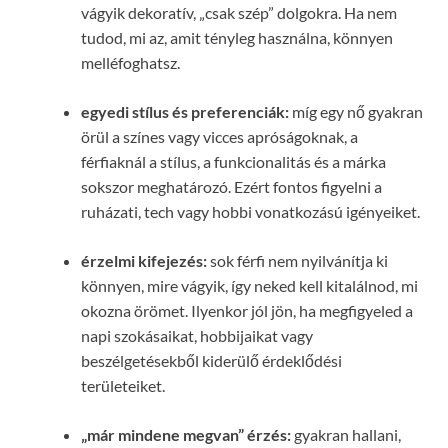
vágyik dekoratív, „csak szép” dolgokra. Ha nem
tudod, mi az, amit tényleg használna, könnyen
melléfoghatsz.
egyedi stílus és preferenciák:
míg egy nő gyakran
örül a színes vagy vicces apróságoknak, a
férfiaknál a stílus, a funkcionalitás és a márka
sokszor meghatározó. Ezért fontos figyelni a
ruházati, tech vagy hobbi vonatkozású igényeiket.
érzelmi kifejezés:
sok férfi nem nyilvánítja ki
könnyen, mire vágyik, így neked kell kitalálnod, mi
okozna örömet. Ilyenkor jól jön, ha megfigyeled a
napi szokásaikat, hobbijaikat vagy
beszélgetésekből kiderülő érdeklődési
területeiket.
„már mindene megvan” érzés:
gyakran hallani,