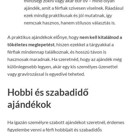
minőségi zokni vagy akár bőr öv – mind olyan
ajándék, amit a férfiak szívesen viselnek. Ráadásul
ezek mindig praktikusak és jól mutatnak, így
nemcsak hasznos, hanem stílusos választás is.
A praktikus ajándékok előnye, hogy
nem kell kitalálnod a
tökéletes meglepetést
, hiszen ezekkel a tárgyakkal a
férfiak mindennap találkoznak, és hosszú távon is
hasznosak maradnak. Ha szeretnéd, hogy az ajándék még
különlegesebb legyen, akár egy kis személyes üzenettel
vagy gravírozással is egyedivé teheted.
Hobbi és szabadidő
ajándékok
Ha igazán személyre szabott ajándékot szeretnél, érdemes
figyelembe venni a férfi hobbijait és szabadidős