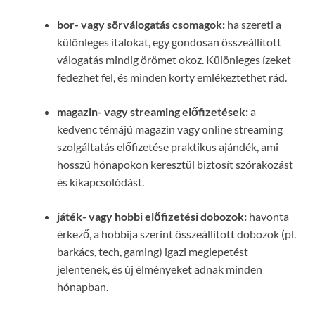
bor- vagy sörválogatás csomagok:
ha szereti a
különleges italokat, egy gondosan összeállított
válogatás mindig örömet okoz. Különleges ízeket
fedezhet fel, és minden korty emlékeztethet rád.
magazin- vagy streaming előfizetések:
a
kedvenc témájú magazin vagy online streaming
szolgáltatás előfizetése praktikus ajándék, ami
hosszú hónapokon keresztül biztosít szórakozást
és kikapcsolódást.
játék- vagy hobbi előfizetési dobozok:
havonta
érkező, a hobbija szerint összeállított dobozok (pl.
barkács, tech, gaming) igazi meglepetést
jelentenek, és új élményeket adnak minden
hónapban.