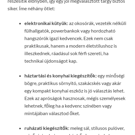
részesítik előnyben, így egy jól megválasztott tárgy biztos
siker. Íme néhány ötlet:
elektronikai kütyük:
az okosórák, vezeték nélküli
fülhallgatók, powerbankok vagy hordozható
hangszórók igazi kedvencek. Ezek nem csak
praktikusak, hanem a modern életstílushoz is
illeszkednek, ráadásul sok férfi szereti, ha
technikai újdonságot kap.
háztartási és konyhai kiegészítők:
egy minőségi
bögre, praktikus sörnyitó, szakácskés vagy akár
egy kompakt konyhai eszköz is jó választás lehet.
Ezek az apróságok hasznosak, mégis személyesek
lehetnek, főleg ha a kedvenc színében vagy
mintájában választod őket.
ruházati kiegészítők:
meleg sál, stílusos pulóver,