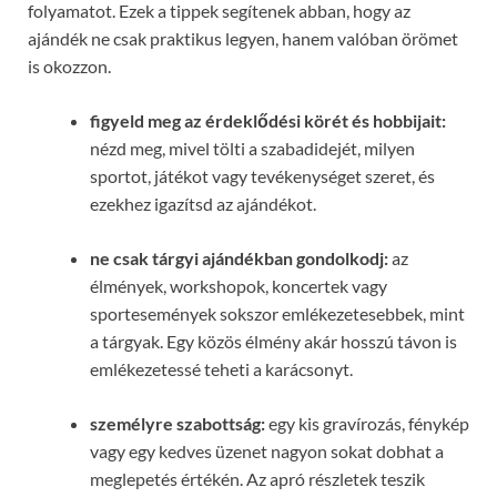
folyamatot. Ezek a tippek segítenek abban, hogy az
ajándék ne csak praktikus legyen, hanem valóban örömet
is okozzon.
figyeld meg az érdeklődési körét és hobbijait:
nézd meg, mivel tölti a szabadidejét, milyen
sportot, játékot vagy tevékenységet szeret, és
ezekhez igazítsd az ajándékot.
ne csak tárgyi ajándékban gondolkodj:
az
élmények, workshopok, koncertek vagy
sportesemények sokszor emlékezetesebbek, mint
a tárgyak. Egy közös élmény akár hosszú távon is
emlékezetessé teheti a karácsonyt.
személyre szabottság:
egy kis gravírozás, fénykép
vagy egy kedves üzenet nagyon sokat dobhat a
meglepetés értékén. Az apró részletek teszik