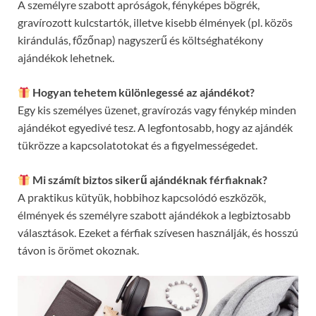
A személyre szabott apróságok, fényképes bögrék,
gravírozott kulcstartók, illetve kisebb élmények (pl. közös
kirándulás, főzőnap) nagyszerű és költséghatékony
ajándékok lehetnek.
Hogyan tehetem különlegessé az ajándékot?
Egy kis személyes üzenet, gravírozás vagy fénykép minden
ajándékot egyedivé tesz. A legfontosabb, hogy az ajándék
tükrözze a kapcsolatotokat és a figyelmességedet.
Mi számít biztos sikerű ajándéknak férfiaknak?
A praktikus kütyük, hobbihoz kapcsolódó eszközök,
élmények és személyre szabott ajándékok a legbiztosabb
választások. Ezeket a férfiak szívesen használják, és hosszú
távon is örömet okoznak.