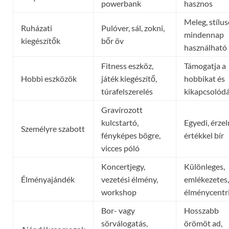
powerbank
hasznos
Meleg, stílus
Ruházati
Pulóver, sál, zokni,
mindennap
kiegészítők
bőr öv
használható
Fitness eszköz,
Támogatja a
Hobbi eszközök
játék kiegészítő,
hobbikat és
túrafelszerelés
kikapcsolód
Gravírozott
kulcstartó,
Egyedi, érze
Személyre szabott
fényképes bögre,
értékkel bír
vicces póló
Koncertjegy,
Különleges,
Élményajándék
vezetési élmény,
emlékezetes,
workshop
élménycentr
Bor- vagy
Hosszabb
sörválogatás,
örömöt ad,