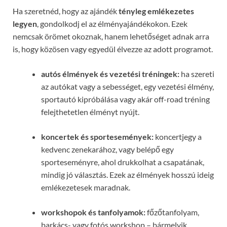
Ha szeretnéd, hogy az ajándék
tényleg emlékezetes
legyen
, gondolkodj el az élményajándékokon. Ezek
nemcsak örömet okoznak, hanem lehetőséget adnak arra
is, hogy közösen vagy egyedül élvezze az adott programot.
autós élmények és vezetési tréningek:
ha szereti
az autókat vagy a sebességet, egy vezetési élmény,
sportautó kipróbálása vagy akár off-road tréning
felejthetetlen élményt nyújt.
koncertek és sportesemények:
koncertjegy a
kedvenc zenekarához, vagy belépő egy
sporteseményre, ahol drukkolhat a csapatának,
mindig jó választás. Ezek az élmények hosszú ideig
emlékezetesek maradnak.
workshopok és tanfolyamok:
főzőtanfolyam,
barkács- vagy fotós workshop – bármelyik