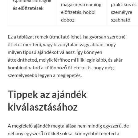
Ajándékcsomagok
magazin/streaming
praktikus és
és előfizetések
előfizetés, hobbi
személyre
doboz
szabható
Ez a táblázat remek útmutató lehet, ha gyorsan szeretnél
ötletet meríteni, vagy bizonytalan vagy abban, hogy
milyen típusú ajándékot válassz. Így könnyen
áttekintheted, melyik férfihoz mi illik leginkább, és akár
kombinálhatod a különböző ötleteket is, hogy még
személyesebb legyen a meglepetés.
Tippek az ajándék
kiválasztásához
A megfelelő ajándék megtalálása nem mindig egyszerű, de
néhány egyszerű trükkel sokkal könnyebbé teheted a