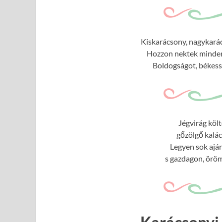
Kiskarácsony, nagykarác
Hozzon nektek minden 
Boldogságot, békessé
Jégvirág köl
gőzölgő kalác
Legyen sok ajá
s gazdagon, öröm