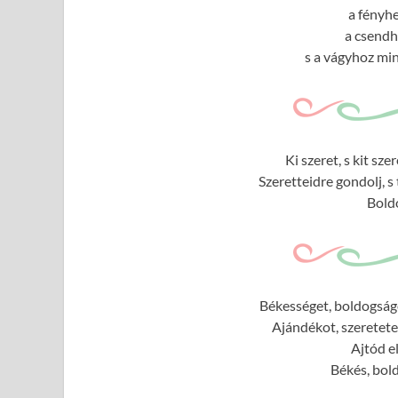
a fényhe
a csendh
s a vágyhoz min
Ki szeret, s kit sz
Szeretteidre gondolj, s
Bold
Békességet, boldogságo
Ajándékot, szeretete
Ajtód e
Békés, bol