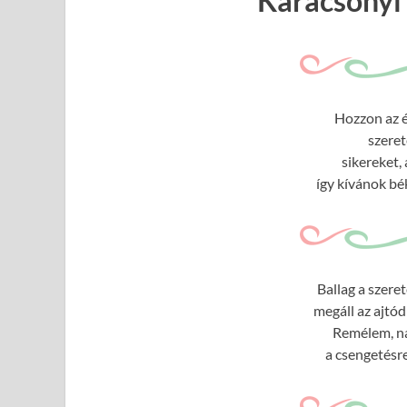
Karácsonyi 
Hozzon az é
szeret
sikereket,
így kívánok bé
Ballag a szere
megáll az ajtó
Remélem, nála
a csengetésre