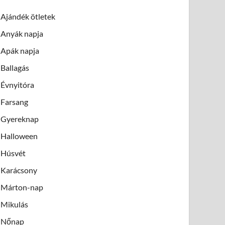
Ajándék ötletek
Anyák napja
Apák napja
Ballagás
Évnyitóra
Farsang
Gyereknap
Halloween
Húsvét
Karácsony
Márton-nap
Mikulás
Nőnap