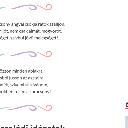
sony angyal csókja rátok szálljon.
jót, nem csak almát, mogyorót.
get, szívből jövő melegséget!
tözzön minden ablakra,
sból jusson az asztalra.
ndék, szívemből kívánom,
ökben teljen a karácsony!