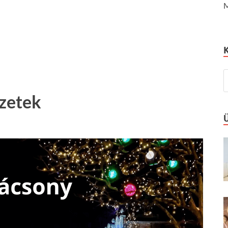
M
ézetek