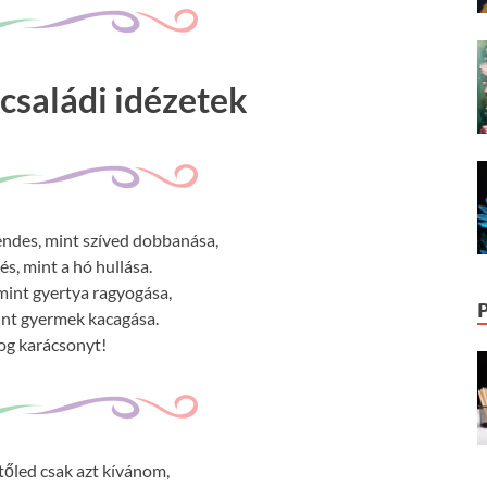
családi idézetek
ndes, mint szíved dobbanása,
s, mint a hó hullása.
mint gyertya ragyogása,
int gyermek kacagása.
og karácsonyt!
őled csak azt kívánom,