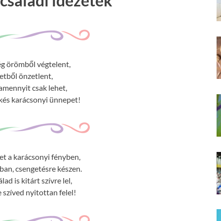
családi idézetek
g örömből végtelent,
etből önzetlent,
 amennyit csak lehet,
kés karácsonyi ünnepet!
tet a karácsonyi fényben,
dban, csengetésre készen.
d is kitárt szívre lel,
 szíved nyitottan felel!