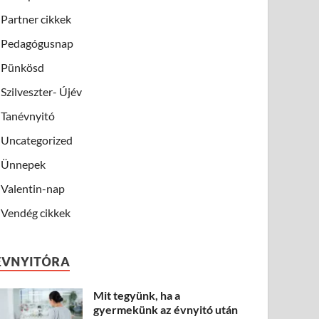
Partner cikkek
Pedagógusnap
Pünkösd
Szilveszter- Újév
Tanévnyitó
Uncategorized
Ünnepek
Valentin-nap
Vendég cikkek
ÉVNYITÓRA
Mit tegyünk, ha a
gyermekünk az évnyitó után