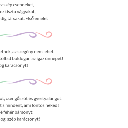
z szép csendeket,
ez tiszta vágyakat,
dig társakat. Első emelet
eretnek, az szegény nem lehet.
 töltsd boldogan az igaz ünnepet!
og karácsonyt!
t, csengőszót és gyertyalángot!
t s mindent, ami fontos neked!
lé fehér bársonyt:
dog, szép karácsonyt!