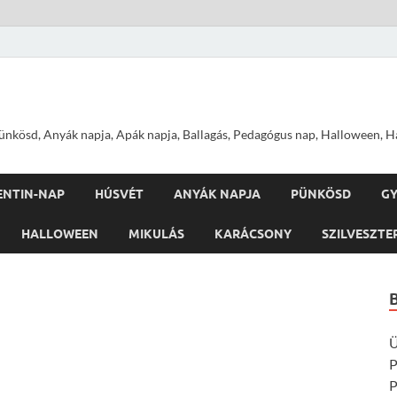
nkösd, Anyák napja, Apák napja, Ballagás, Pedagógus nap, Halloween, Hal
ENTIN-NAP
HÚSVÉT
ANYÁK NAPJA
PÜNKÖSD
G
HALLOWEEN
MIKULÁS
KARÁCSONY
SZILVESZTE
Ü
P
P