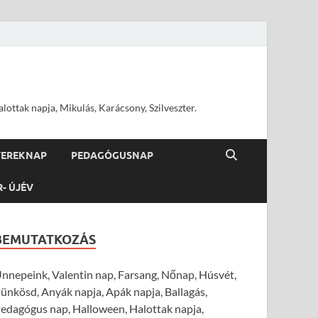
ottak napja, Mikulás, Karácsony, Szilveszter.
YEREKNAP
PEDAGÓGUSNAP
R- ÚJÉV
BEMUTATKOZÁS
nnepeink, Valentin nap, Farsang, Nőnap, Húsvét,
ünkösd, Anyák napja, Apák napja, Ballagás,
edagógus nap, Halloween, Halottak napja,