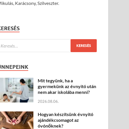
ikulás, Karácsony, Szilveszter.
KERESÉS
ÜNNEPEINK
Mit tegyünk, ha a
gyermekünk az évnyitó után
nem akar iskolába menni?
2026.08.06.
Hogyan készítsünk évnyitó
ajándékcsomagot az
óvónőknek?