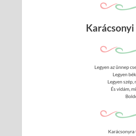
Karácsonyi 
Legyen az ünnep cse
Legyen béké
Legyen szép, 
És vidám, m
Bold
Karácsonyra t