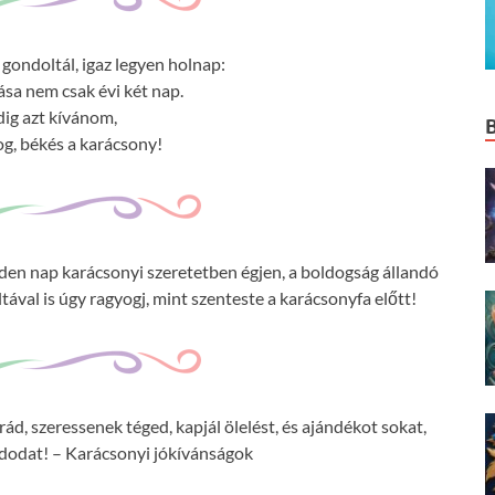
gondoltál, igaz legyen holnap:
ása nem csak évi két nap.
ig azt kívánom,
g, békés a karácsony!
nden nap karácsonyi szeretetben égjen, a boldogság állandó
ával is úgy ragyogj, mint szenteste a karácsonyfa előtt!
d, szeressenek téged, kapjál ölelést, és ajándékot sokat,
dodat! – Karácsonyi jókívánságok