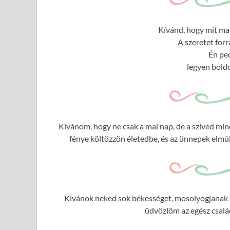
Kívánd, hogy mit ma 
A szeretet forr
Én ped
legyen boldo
Kívánom, hogy ne csak a mai nap, de a szíved mi
fénye költözzön életedbe, és az ünnepek elmúlt
Kívánok neked sok békességet, mosolyogjanak rá
üdvözlöm az egész csalá