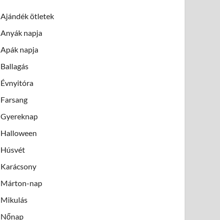
Ajándék ötletek
Anyák napja
Apák napja
Ballagás
Évnyitóra
Farsang
Gyereknap
Halloween
Húsvét
Karácsony
Márton-nap
Mikulás
Nőnap