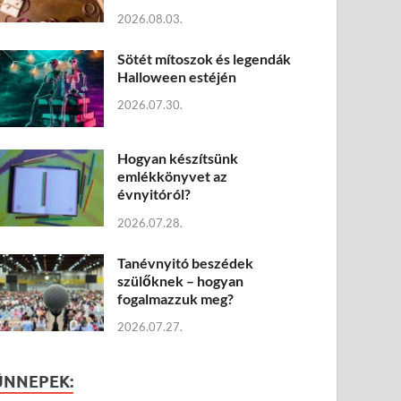
2026.08.03.
Sötét mítoszok és legendák
Halloween estéjén
2026.07.30.
Hogyan készítsünk
emlékkönyvet az
évnyitóról?
2026.07.28.
Tanévnyitó beszédek
szülőknek – hogyan
fogalmazzuk meg?
2026.07.27.
ÜNNEPEK: