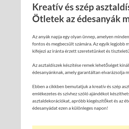
Kreatív és szép asztald
Ötletek az édesanyák 
Az anyák napja egy olyan ünnep, amelyen minden
fontos és megbecsült számára. Az egyik legjobb 
kifejezi az iránta érzett szeretetünket és tisztelet
Az asztaldíszek készítése remek lehetőséget kíná
édesanyánknak, amely garantáltan elvarázsolja m
Ebben a cikkben bemutatjuk a kreatív és szép asz
emlékezetes és szívhez szóló ajándékot készíthets
asztaldekorációkat, apróbb kiegészítőket és az é
édesanyádat ezen a különleges napon!