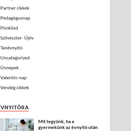
Partner cikkek
Pedagógusnap
Pünkösd
Szilveszter- Újév
Tanévnyitó
Uncategorized
Ünnepek
Valentin-nap
Vendég cikkek
ÉVNYITÓRA
Mit tegyünk, ha a
gyermekünk az évnyitó után