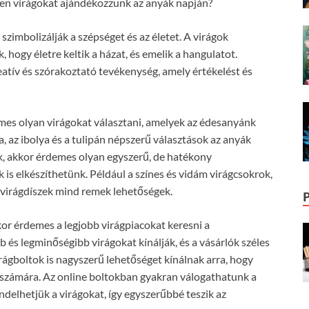
pen virágokat ajándékozzunk az anyák napján?
szimbolizálják a szépséget és az életet. A virágok
k, hogy életre keltik a házat, és emelik a hangulatot.
reatív és szórakoztató tevékenység, amely értékelést és
mes olyan virágokat választani, amelyek az édesanyánk
sa, az ibolya és a tulipán népszerű választások az anyák
, akkor érdemes olyan egyszerű, de hatékony
is elkészíthetünk. Például a színes és vidám virágcsokrok,
 virágdíszek mind remek lehetőségek.
or érdemes a legjobb virágpiacokat keresni a
b és legminőségibb virágokat kínálják, és a vásárlók széles
irágboltok is nagyszerű lehetőséget kínálnak arra, hogy
 számára. Az online boltokban gyakran válogathatunk a
ndelhetjük a virágokat, így egyszerűbbé teszik az