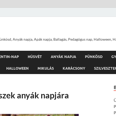
nkösd, Anyák napja, Apák napja, Ballagás, Pedagógus nap, Halloween, Hal
ENTIN-NAP
HÚSVÉT
ANYÁK NAPJA
PÜNKÖSD
G
HALLOWEEN
MIKULÁS
KARÁCSONY
SZILVESZTE
íszek anyák napjára
Ü
P
P