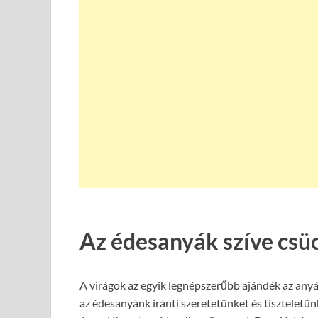
Az édesanyák szíve csü
A virágok az egyik legnépszerűbb ajándék az anyá
az édesanyánk iránti szeretetünket és tiszteletün