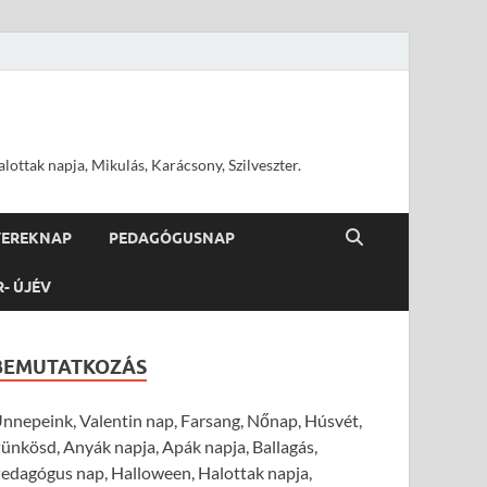
ottak napja, Mikulás, Karácsony, Szilveszter.
YEREKNAP
PEDAGÓGUSNAP
R- ÚJÉV
BEMUTATKOZÁS
nnepeink, Valentin nap, Farsang, Nőnap, Húsvét,
ünkösd, Anyák napja, Apák napja, Ballagás,
edagógus nap, Halloween, Halottak napja,