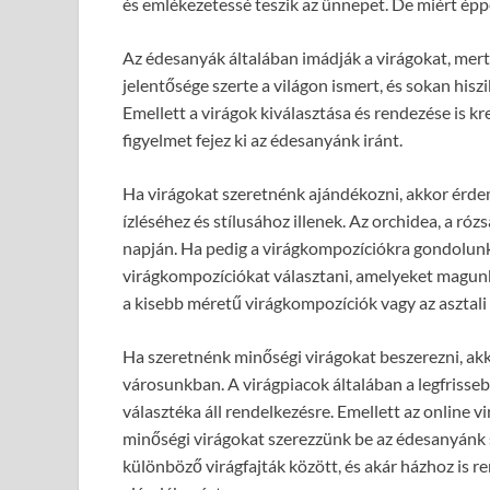
és emlékezetessé teszik az ünnepet. De miért ép
Az édesanyák általában imádják a virágokat, mert 
jelentősége szerte a világon ismert, és sokan hiszi
Emellett a virágok kiválasztása és rendezése is k
figyelmet fejez ki az édesanyánk iránt.
Ha virágokat szeretnénk ajándékozni, akkor érde
ízléséhez és stílusához illenek. Az orchidea, a róz
napján. Ha pedig a virágkompozíciókra gondolunk
virágkompozíciókat választani, amelyeket magunk 
a kisebb méretű virágkompozíciók vagy az asztali
Ha szeretnénk minőségi virágokat beszerezni, akk
városunkban. A virágpiacok általában a legfrisseb
választéka áll rendelkezésre. Emellett az online v
minőségi virágokat szerezzünk be az édesanyánk
különböző virágfajták között, és akár házhoz is re