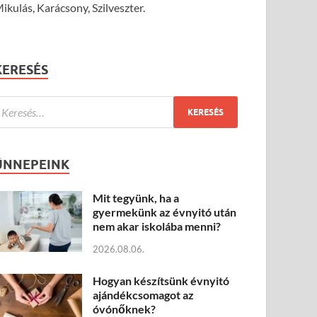
ikulás, Karácsony, Szilveszter.
KERESÉS
ÜNNEPEINK
Mit tegyünk, ha a
gyermekünk az évnyitó után
nem akar iskolába menni?
2026.08.06.
Hogyan készítsünk évnyitó
ajándékcsomagot az
óvónőknek?