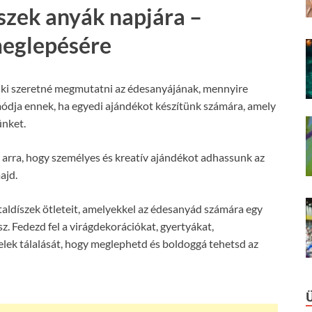
íszek anyák napjára –
meglepésére
ki szeretné megmutatni az édesanyájának, mennyire
módja ennek, ha egyedi ajándékot készítünk számára, amely
ünket.
l arra, hogy személyes és kreatív ajándékot adhassunk az
ajd.
taldíszek ötleteit, amelyekkel az édesanyád számára egy
z. Fedezd fel a virágdekorációkat, gyertyákat,
telek tálalását, hogy meglephetd és boldoggá tehetsd az