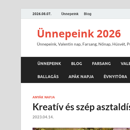
2026.08.07.
Ünnepeink
Blog
Ünnepeink 2026
Ünnepeink, Valentin nap, Farsang, Nőnap, Húsvét, Pü
ÜNNEPEINK
BLOG
FARSANG
VAL
BALLAGÁS
APÁK NAPJA
ÉVNYITÓRA
ANYÁK NAPJA
Kreatív és szép asztald
2023.04.14.