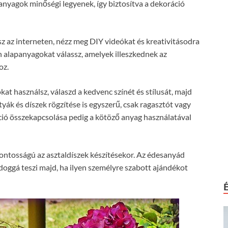
anyagok minőségi legyenek, így biztosítva a dekoráció
sz az interneten, nézz meg DIY videókat és kreativitásodra
n alapanyagokat válassz, amelyek illeszkednek az
oz.
kat használsz, válaszd a kedvenc színét és stílusát, majd
yák és díszek rögzítése is egyszerű, csak ragasztót vagy
áció összekapcsolása pedig a kötöző anyag használatával
csfontosságú az asztaldíszek készítésekor. Az édesanyád
ldoggá teszi majd, ha ilyen személyre szabott ajándékot