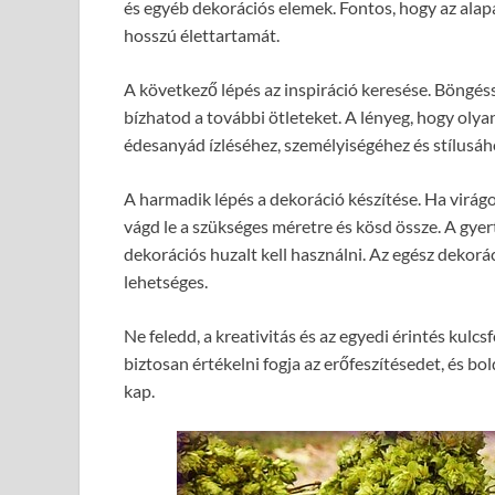
és egyéb dekorációs elemek. Fontos, hogy az alap
hosszú élettartamát.
A következő lépés az inspiráció keresése. Böngés
bízhatod a további ötleteket. A lényeg, hogy olya
édesanyád ízléséhez, személyiségéhez és stílusáh
A harmadik lépés a dekoráció készítése. Ha virágo
vágd le a szükséges méretre és kösd össze. A gyert
dekorációs huzalt kell használni. Az egész dekor
lehetséges.
Ne feledd, a kreativitás és az egyedi érintés kul
biztosan értékelni fogja az erőfeszítésedet, és bo
kap.