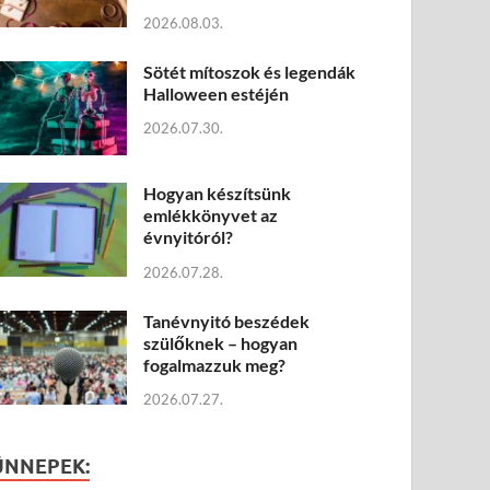
2026.08.03.
Sötét mítoszok és legendák
Halloween estéjén
2026.07.30.
Hogyan készítsünk
emlékkönyvet az
évnyitóról?
2026.07.28.
Tanévnyitó beszédek
szülőknek – hogyan
fogalmazzuk meg?
2026.07.27.
ÜNNEPEK: