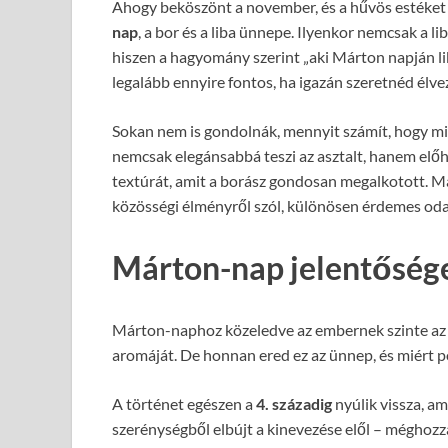
Ahogy beköszönt a november, és a hűvös estéket már
nap
, a bor és a liba ünnepe. Ilyenkor nemcsak a l
hiszen a hagyomány szerint „aki Márton napján li
legalább ennyire fontos, ha igazán szeretnéd élvez
Sokan nem is gondolnák, mennyit számít, hogy mil
nemcsak elegánsabbá teszi az asztalt, hanem előhoz
textúrát, amit a borász gondosan megalkotott. 
közösségi élményről szól, különösen érdemes odaf
Márton-nap jelentősége 
Márton-naphoz közeledve az embernek szinte az 
aromáját. De honnan ered ez az ünnep, és miért po
A történet egészen a
4. századig
nyúlik vissza, a
szerénységből elbújt a kinevezése elől – méghozz