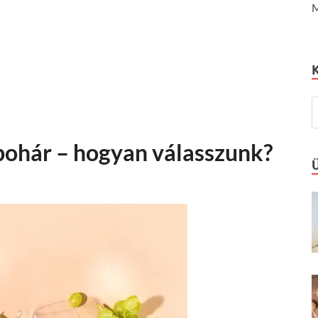
M
pohár – hogyan válasszunk?