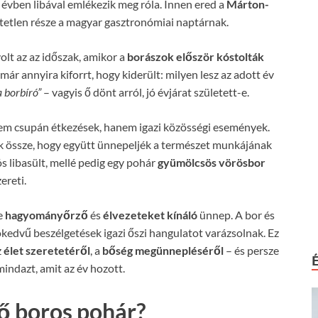
 évben libával emlékezik meg róla. Innen ered a
Márton-
etlen része a magyar gasztronómiai naptárnak.
olt az az időszak, amikor a
borászok először kóstolták
már annyira kiforrt, hogy kiderült: milyen lesz az adott év
 borbíró”
– vagyis ő dönt arról, jó évjárat született-e.
em csupán étkezések, hanem igazi közösségi események.
k össze, hogy együtt ünnepeljék a természet munkájának
ós libasült, mellé pedig egy pohár
gyümölcsös vörösbor
ereti.
e
hagyományőrző
és
élvezeteket kínáló
ünnep. A bor és
jókedvű beszélgetések igazi őszi hangulatot varázsolnak. Ez
z
élet szeretetéről
, a
bőség megünnepléséről
– és persze
mindazt, amit az év hozott.
lő boros pohár?