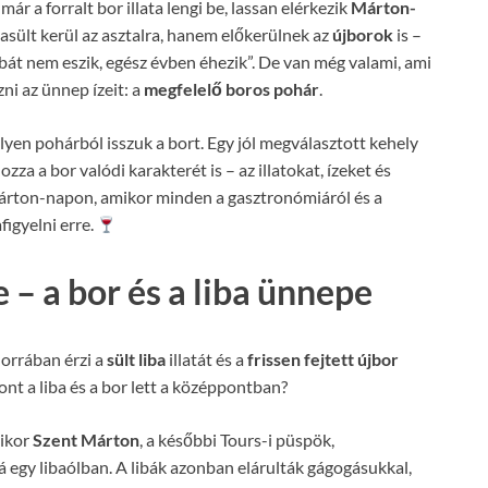
 a forralt bor illata lengi be, lassan elérkezik
Márton-
ibasült kerül az asztalra, hanem előkerülnek az
újborok
is –
bát nem eszik, egész évben éhezik”. De van még valami, ami
ni az ünnep ízeit: a
megfelelő boros pohár
.
yen pohárból isszuk a bort. Egy jól megválasztott kehely
za a bor valódi karakterét is – az illatokat, ízeket és
Márton-napon, amikor minden a gasztronómiáról és a
igyelni erre.
– a bor és a liba ünnepe
orrában érzi a
sült liba
illatát és a
frissen fejtett újbor
nt a liba és a bor lett a középpontban?
mikor
Szent Márton
, a későbbi Tours-i püspök,
á egy libaólban. A libák azonban elárulták gágogásukkal,