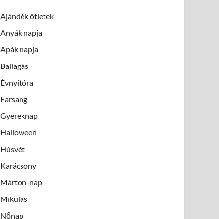
Ajándék ötletek
Anyák napja
Apák napja
Ballagás
Évnyitóra
Farsang
Gyereknap
Halloween
Húsvét
Karácsony
Márton-nap
Mikulás
Nőnap