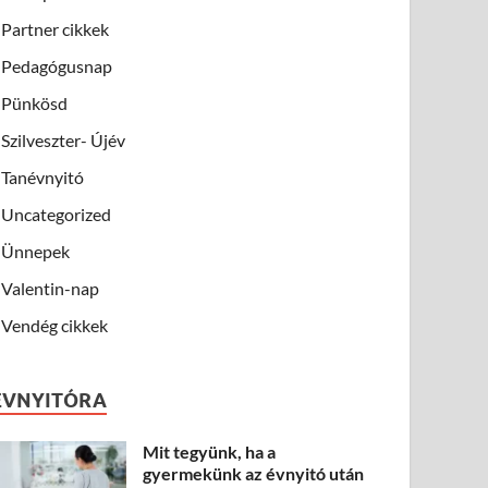
Partner cikkek
Pedagógusnap
Pünkösd
Szilveszter- Újév
Tanévnyitó
Uncategorized
Ünnepek
Valentin-nap
Vendég cikkek
ÉVNYITÓRA
Mit tegyünk, ha a
gyermekünk az évnyitó után