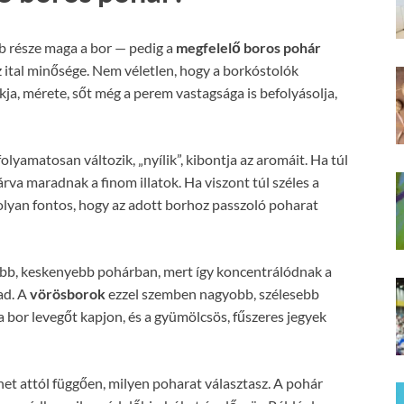
b része maga a bor — pedig a
megfelelő boros pohár
z ital minősége. Nem véletlen, hogy a borkóstolók
kja, mérete, sőt még a perem vastagsága is befolyásolja,
olyamatosan változik, „nyílik”, kibontja az aromáit. Ha túl
rva maradnak a finom illatok. Ha viszont túl széles a
t olyan fontos, hogy az adott borhoz passzoló poharat
bb, keskenyebb pohárban, mert így koncentrálódnak a
ad. A
vörösborok
ezzel szemben nagyobb, szélesebb
a bor levegőt kapjon, és a gyümölcsös, fűszeres jegyek
het attól függően, milyen poharat választasz. A pohár