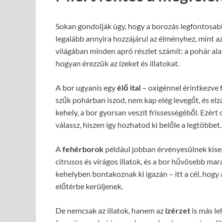
Sokan gondolják úgy, hogy a borozás legfontosab
legalább annyira hozzájárul az élményhez, mint a
világában minden apró részlet számít: a pohár ala
hogyan érezzük az ízeket és illatokat.
A bor ugyanis egy
élő ital
– oxigénnel érintkezve f
szűk pohárban iszod, nem kap elég levegőt, és elzá
kehely, a bor gyorsan veszít frissességéből. Ezér
válassz, hiszen így hozhatod ki belőle a legtöbbet.
A
fehérborok
például jobban érvényesülnek kise
citrusos és virágos illatok, és a bor hűvösebb mar
kehelyben bontakoznak ki igazán – itt a cél, hogy 
előtérbe kerüljenek.
De nemcsak az illatok, hanem az
ízérzet
is más le