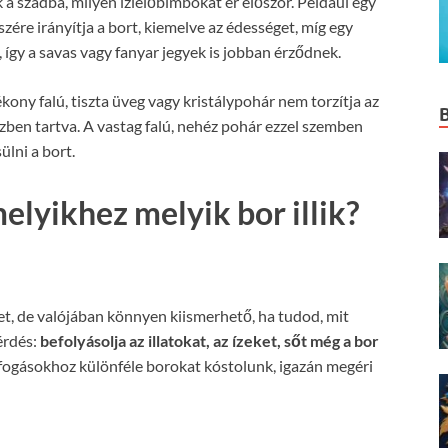
a szádba, milyen ízlelőbimbókat ér először. Például egy
ére irányítja a bort, kiemelve az édességet, míg egy
 így a savas vagy fanyar jegyek is jobban érződnek.
kony falú, tiszta üveg vagy kristálypohár nem torzítja az
zben tartva. A vastag falú, nehéz pohár ezzel szemben
ülni a bort.
elyikhez melyik bor illik?
t, de valójában könnyen kiismerhető, ha tudod, mit
érdés:
befolyásolja az illatokat, az ízeket, sőt még a bor
 fogásokhoz különféle borokat kóstolunk, igazán megéri