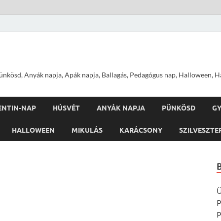
nkösd, Anyák napja, Apák napja, Ballagás, Pedagógus nap, Halloween, Hal
ENTIN-NAP
HÚSVÉT
ANYÁK NAPJA
PÜNKÖSD
G
HALLOWEEN
MIKULÁS
KARÁCSONY
SZILVESZTE
Ü
P
P