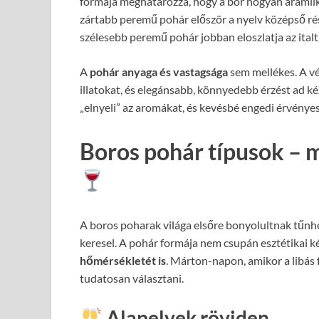
formája meghatározza, hogy a bor hogyan áramlik 
zártabb peremű pohár először a nyelv középső rész
szélesebb peremű pohár jobban eloszlatja az italt,
A
pohár anyaga és vastagsága
sem mellékes. A vé
illatokat, és elegánsabb, könnyedebb érzést ad ké
„elnyeli” az aromákat, és kevésbé engedi érvényes
Boros pohár típusok – m
A boros poharak világa elsőre bonyolultnak tűnhe
keresel. A pohár formája nem csupán esztétikai k
hőmérsékletét is
. Márton-napon, amikor a libás
tudatosan választani.
Alapelvek röviden