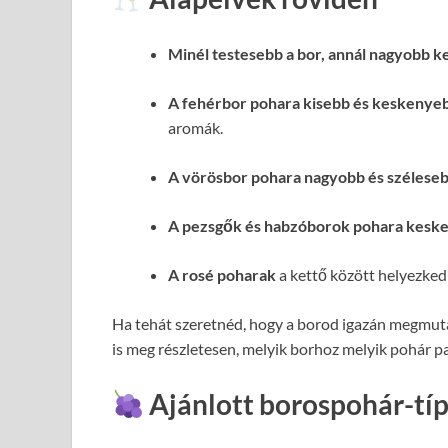
Minél testesebb a bor, annál nagyobb ke
A fehérbor pohara kisebb és keskenye
aromák.
A vörösbor pohara nagyobb és szélese
A pezsgők és habzóborok pohara keske
A rosé poharak
a kettő között helyezked
Ha tehát szeretnéd, hogy a borod igazán megmut
is meg részletesen, melyik borhoz melyik pohár pa
Ajánlott borospohár-tí