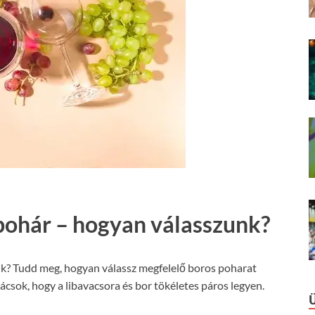
pohár – hogyan válasszunk?
k? Tudd meg, hogyan válassz megfelelő boros poharat
csok, hogy a libavacsora és bor tökéletes páros legyen.