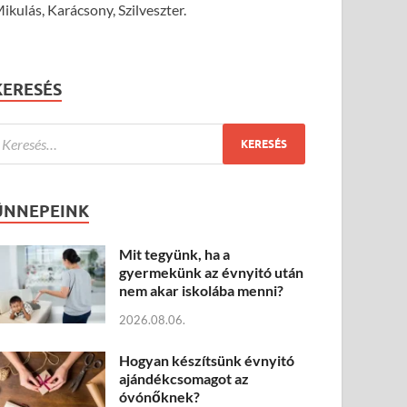
ikulás, Karácsony, Szilveszter.
KERESÉS
ÜNNEPEINK
Mit tegyünk, ha a
gyermekünk az évnyitó után
nem akar iskolába menni?
2026.08.06.
Hogyan készítsünk évnyitó
ajándékcsomagot az
óvónőknek?