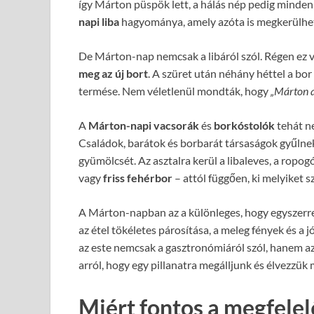
így Márton püspök lett, a hálás nép pedig minden
napi liba
hagyománya, amely azóta is megkerülhet
De Márton-nap nemcsak a libáról szól. Régen ez v
meg az új bort
. A szüret után néhány héttel a bor 
termése. Nem véletlenül mondták, hogy
„Márton a
A
Márton-napi vacsorák
és
borkóstolók
tehát n
Családok, barátok és borbarát társaságok gyűlne
gyümölcsét. Az asztalra kerül a libaleves, a ropog
vagy
friss fehérbor
– attól függően, ki melyiket sz
A Márton-napban az a különleges, hogy egyszerr
az étel tökéletes párosítása, a meleg fények és a 
az este nemcsak a gasztronómiáról szól, hanem a
arról, hogy egy pillanatra megálljunk és élvezzük 
Miért fontos a megfele