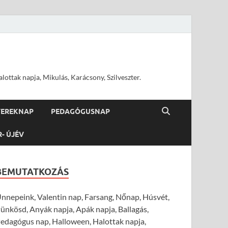
ottak napja, Mikulás, Karácsony, Szilveszter.
YEREKNAP
PEDAGÓGUSNAP
R- ÚJÉV
BEMUTATKOZÁS
nnepeink, Valentin nap, Farsang, Nőnap, Húsvét,
ünkösd, Anyák napja, Apák napja, Ballagás,
edagógus nap, Halloween, Halottak napja,