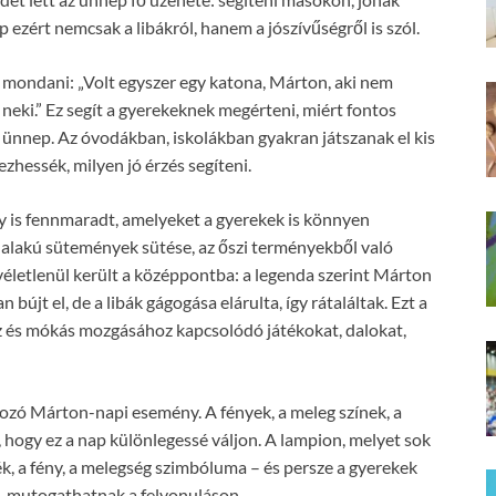
p ezért nemcsak a libákról, hanem a jószívűségről is szól.
 mondani: „Volt egyszer egy katona, Márton, aki nem
 neki.” Ez segít a gyerekeknek megérteni, miért fontos
z ünnep. Az óvodákban, iskolákban gyakran játszanak el kis
rezhessék, milyen jó érzés segíteni.
s fennmaradt, amelyeket a gyerekek is könnyen
a alakú sütemények sütése, az őszi terményekből való
 véletlenül került a középpontba: a legenda szerint Márton
bújt el, de a libák gágogása elárulta, így rátaláltak. Ezt a
oz és mókás mozgásához kapcsolódó játékokat, dalokat,
ozó Márton-napi esemény. A fények, a meleg színek, a
hogy ez a nap különlegessé váljon. A lampion, melyet sok
dék, a fény, a melegség szimbóluma – és persze a gyerekek
k, mutogathatnak a felvonuláson.