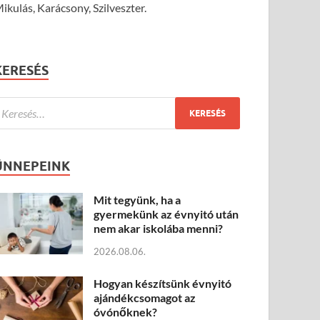
ikulás, Karácsony, Szilveszter.
KERESÉS
ÜNNEPEINK
Mit tegyünk, ha a
gyermekünk az évnyitó után
nem akar iskolába menni?
2026.08.06.
Hogyan készítsünk évnyitó
ajándékcsomagot az
óvónőknek?