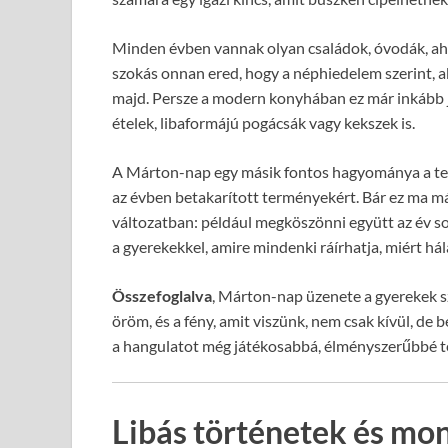
Minden évben vannak olyan családok, óvodák, ahol
szokás onnan ered, hogy a néphiedelem szerint, a
majd. Persze a modern konyhában ez már inkább 
ételek, libaformájú pogácsák vagy kekszek is.
A Márton-nap egy másik fontos hagyománya a te
az évben betakarított terményekért. Bár ez ma má
változatban: például megköszönni együtt az év sor
a gyerekekkel, amire mindenki ráírhatja, miért hál
Összefoglalva
, Márton-nap üzenete a gyerekek sz
öröm, és a fény, amit viszünk, nem csak kívül, de b
a hangulatot még játékosabbá, élményszerűbbé te
Libás történetek és mo