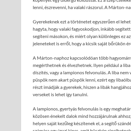
lenni, észrevenni, ha valaki rászorul. A Márton-na
Gyerekeknek ezt a történetet egyszerűen el lehet
hagyta, hogy valaki fagyoskodjon, inkább segített
segíteni másokon, és miért olyan különleges ez a
jeleneteket is erről, hogy a kicsik saját bőrükön é
A Márton-naphoz kapcsolódóan több hagyomány i
megérthetnek és élvezhetnek. Ilyen például a lib
díszítés, vagy a lampionos felvonulás. A liba nem
püspök nem akart püspök lenni, ezért egy libaólban 
részt imádják a gyerekek, hiszen a libák hangjáh
verseket is lehet így tanulni.
A lampionos, gyertyás felvonulás is egy meghatár
közösen énekelt dalok mind hozzájárulnak ahhoz, 
helyen saját kezűleg készítenek el, a segítő szán
számára egy igazi kincs, amit büszkén cipelhetne