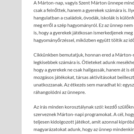
A Márton-nap, vagyis Szent Márton ünnepe mind
csak a felnőttek, hanem a gyerekek számára is. Ily
hangulatban a családok, óvodák, iskolák is külön
meg erről a szép hagyományról. Ez az ünnep nem 
is, hogy a gyerekek játékosan ismerkedjenek meg 
hagyományőrzéssel, miközben együtt töltik az időt
Cikkünkben bemutatjuk, honnan ered a Márton-na
legkisebbek számára is. Ötleteket adunk mesékh
hogy a gyerekek ne csak hallgassák, hanem át is é
mozgásos játékokat, társas aktivitásokat beillesz
unatkozzanak. Az étkezés sem maradhat ki: egysz
ráhangolódni az ünnepre.
Az írás minden korosztálynak szól: kezdő szülőkn
szerveznek Márton-napi programokat. A cél, hogy 
teljesen kidolgozott játékot, amit azonnal kiprób
magyarázatokat adunk, hogy az ünnep mindenkin