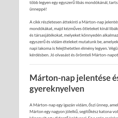
több legyen egy egyszerű libás mondókánál, tarts v
ünneppé!
A cikk részletesen áttekinti a Márton-nap jelenté
mondókákat, majd kézműves ötleteket kínál libá
és társasjátékokat, melyeket könnyedén alkalmaz
egyszerű és vidám ételeket mutatunk be, amelyek
napi lakoma is felejthetetlen élmény legyen. Vég
kérdésben. Jó olvasást és örömteli Márton-napo
Márton-nap jelentése 
gyereknyelven
A Márton-nap egy igazán vidám, őszi ünnep, amely
Márton egy nagyon jólelkű, segítőkész katona volt
köpenyét egy didergő koldussal. Ez a szép cseleke