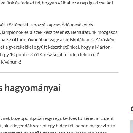
elünk és fedezd fel, hogyan válhat ez a nap igazi családi
sét, történetét, a hozzá kapcsolódó meséket és
k, lampionok és díszek készítéséhez. Bemutatunk mozgásos
hatsz otthon, óvodában vagy akár iskolában is. Zárásként
et a gyerekekkel együtt készíthetünk el, hogy a Márton-
ül egy 10 pontos GYIK rész segít minden felmerülő
t kívánunk!
és hagyományai
nek középpontjában egy régi, kedves történet áll. Szent
, aki a legendák szerint egy hideg téli napon megosztotta
det lett az ünnep fő üzenete: segíteni másokon, jónak