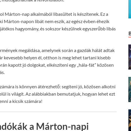
 Márton-nap alkalmából libasültet is készítenek. Ez a
ki Márton-napon libát nem eszik, az egész évben éhezik
játékos hagyomány, és sokszor készülnek egyszerűbb libás
rmények megáldása, amelynek során a gazdák hálát adtak
r kevesebb helyen él, otthon is meg lehet tartani kisebb
án kapott jó dolgokat, elkészíteni egy „hála-fát” közösen
ás.
ámára is könnyen átérezhető: segíteni jó, közösen alkotni
elül is világít. Az alábbiakban bemutatjuk, hogyan lehet ezt
nni a kicsik számára!
ndókák a Márton-napi