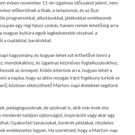
en évben november 11-én izgalmas időszakot jelent, nem
enkor előkerülnek a libák, a lampionok, és az őszi
féle programokkal, alkotásokkal, játékokkal emlékeznek
csupán egy régi falusi szokás, hanem remek lehetőség arra
a magyar kultúra egyik legkedvesebb részével, a
 a családdal, barátokkal.
pi hagyomány, és hogyan lehet ezt érthetővé tenni a
ez, mondókákhoz, és izgalmas kézműves foglalkozásokhoz,
lhessék az ünnepet. Külön kitérünk arra, hogyan lehet a
teni a napba, hogy az aktív mozgás iránt fogékony lurkók se
erű, közösen elkészíthető Márton-napi ételekkel segítünk
ek, pedagógusoknak, de azoknak is, akik már évek óta
mindenki találjon újdonságot, inspirációt vagy akár egy
álhat. Gyakorlati tanácsokat, konkrét példákat, részletes
ek emlékezetes legyen. Ha szeretnéd, hogy a Márton-nap