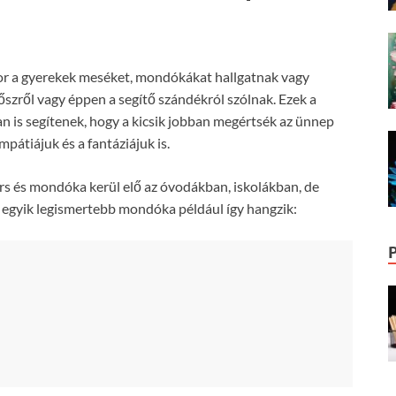
or a gyerekek meséket, mondókákat hallgatnak vagy
 őszről vagy éppen a segítő szándékról szólnak. Ezek a
 is segítenek, hogy a kicsik jobban megértsék az ünnep
mpátiájuk és a fantáziájuk is.
rs és mondóka kerül elő az óvodákban, iskolákban, de
 egyik legismertebb mondóka például így hangzik: