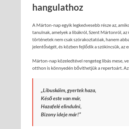
hangulathoz
A Márton-nap egyik legkedvesebb része az, amik
tanulnak, amelyek a libákról, Szent Mártonról, az
történetek nem csak szórakoztatóak, hanem abban
jelentőségét, és közben fejlődik a szókincsük, az e
Márton-nap közeledtével rengeteg libás mese, ve
otthon is könnyedén bővíthetjük a repertoárt. Az
„Libuskáim, gyertek haza,
Késő este van már,
Hazafelé elindulni,
Bizony ideje már!”