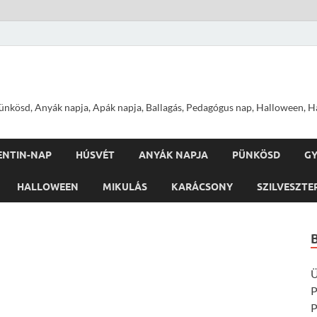
nkösd, Anyák napja, Apák napja, Ballagás, Pedagógus nap, Halloween, Hal
ENTIN-NAP
HÚSVÉT
ANYÁK NAPJA
PÜNKÖSD
G
HALLOWEEN
MIKULÁS
KARÁCSONY
SZILVESZTE
Ü
P
P