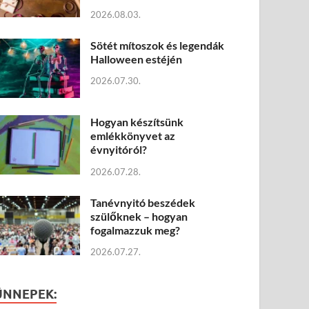
2026.08.03.
Sötét mítoszok és legendák
Halloween estéjén
2026.07.30.
Hogyan készítsünk
emlékkönyvet az
évnyitóról?
2026.07.28.
Tanévnyitó beszédek
szülőknek – hogyan
fogalmazzuk meg?
2026.07.27.
ÜNNEPEK: