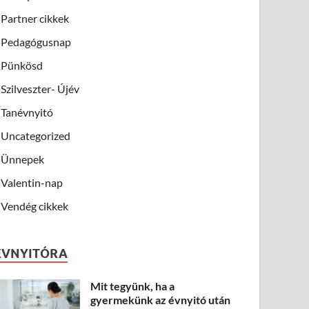
Partner cikkek
Pedagógusnap
Pünkösd
Szilveszter- Újév
Tanévnyitó
Uncategorized
Ünnepek
Valentin-nap
Vendég cikkek
ÉVNYITÓRA
Mit tegyünk, ha a
gyermekünk az évnyitó után