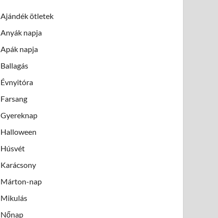
Ajándék ötletek
Anyák napja
Apák napja
Ballagás
Évnyitóra
Farsang
Gyereknap
Halloween
Húsvét
Karácsony
Márton-nap
Mikulás
Nőnap