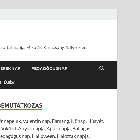
ottak napja, Mikulás, Karácsony, Szilveszter.
YEREKNAP
PEDAGÓGUSNAP
R- ÚJÉV
BEMUTATKOZÁS
nnepeink, Valentin nap, Farsang, Nőnap, Húsvét,
ünkösd, Anyák napja, Apák napja, Ballagás,
edagógus nap, Halloween, Halottak napja,