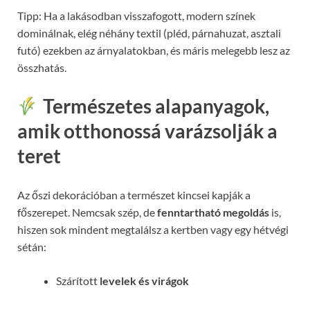
Tipp: Ha a lakásodban visszafogott, modern színek
dominálnak, elég néhány textil (pléd, párnahuzat, asztali
futó) ezekben az árnyalatokban, és máris melegebb lesz az
összhatás.
Természetes alapanyagok,
amik otthonossá varázsolják a
teret
Az őszi dekorációban a természet kincsei kapják a
főszerepet. Nemcsak szép, de
fenntartható megoldás
is,
hiszen sok mindent megtalálsz a kertben vagy egy hétvégi
sétán:
Szárított
levelek és virágok