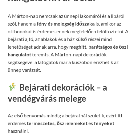
A Márton-nap nemcsak az ünnepi lakomáról és a libáról
szól, hanem a
fény és melegség időszaka
is, amikor az
otthonokat is érdemes ennek megfelelően felöltöztetni. A
bejárati ajtó, az ablakok és a ház külső részei mind
lehetőséget adnak arra, hogy
meghitt, barátságos és őszi
hangulatot
teremts. A Márton-napi dekorációk
segítségével a látogatók már a küszöbön érezhetik az
ünnep varázsát.
Bejárati dekorációk – a
vendégvárás melege
Az első benyomás mindig a bejáratnál születik, ezért itt
érdemes
természetes, őszi elemeket
és
fényeket
használni.