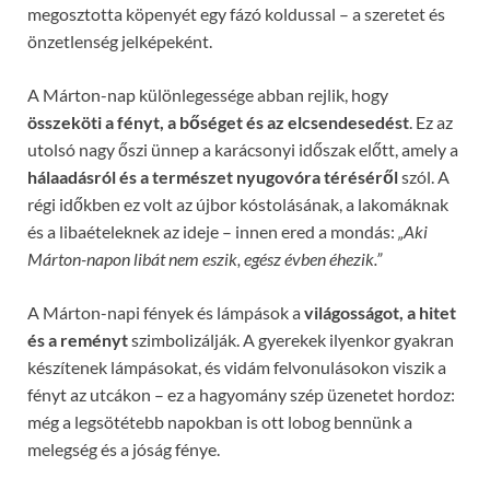
megosztotta köpenyét egy fázó koldussal – a szeretet és
önzetlenség jelképeként.
A Márton-nap különlegessége abban rejlik, hogy
összeköti a fényt, a bőséget és az elcsendesedést
. Ez az
utolsó nagy őszi ünnep a karácsonyi időszak előtt, amely a
hálaadásról és a természet nyugovóra téréséről
szól. A
régi időkben ez volt az újbor kóstolásának, a lakomáknak
és a libaételeknek az ideje – innen ered a mondás:
„Aki
Márton-napon libát nem eszik, egész évben éhezik.”
A Márton-napi fények és lámpások a
világosságot, a hitet
és a reményt
szimbolizálják. A gyerekek ilyenkor gyakran
készítenek lámpásokat, és vidám felvonulásokon viszik a
fényt az utcákon – ez a hagyomány szép üzenetet hordoz:
még a legsötétebb napokban is ott lobog bennünk a
melegség és a jóság fénye.