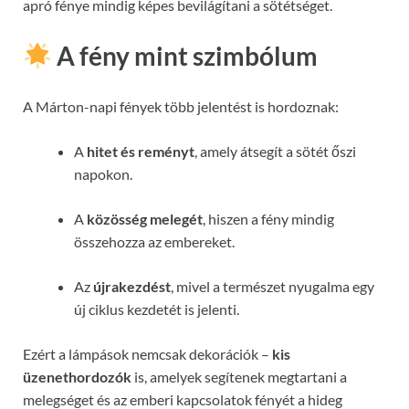
apró fénye mindig képes bevilágítani a sötétséget.
A fény mint szimbólum
A Márton-napi fények több jelentést is hordoznak:
A
hitet és reményt
, amely átsegít a sötét őszi
napokon.
A
közösség melegét
, hiszen a fény mindig
összehozza az embereket.
Az
újrakezdést
, mivel a természet nyugalma egy
új ciklus kezdetét is jelenti.
Ezért a lámpások nemcsak dekorációk –
kis
üzenethordozók
is, amelyek segítenek megtartani a
melegséget és az emberi kapcsolatok fényét a hideg