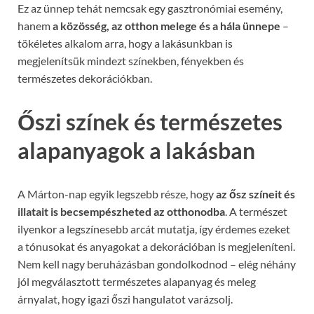
Ez az ünnep tehát nemcsak egy gasztronómiai esemény,
hanem
a közösség, az otthon melege és a hála ünnepe
–
tökéletes alkalom arra, hogy a lakásunkban is
megjelenítsük mindezt színekben, fényekben és
természetes dekorációkban.
Őszi színek és természetes
alapanyagok a lakásban
A Márton-nap egyik legszebb része, hogy
az ősz színeit és
illatait is becsempészheted az otthonodba
. A természet
ilyenkor a legszínesebb arcát mutatja, így érdemes ezeket
a tónusokat és anyagokat a dekorációban is megjeleníteni.
Nem kell nagy beruházásban gondolkodnod – elég néhány
jól megválasztott természetes alapanyag és meleg
árnyalat, hogy igazi őszi hangulatot varázsolj.