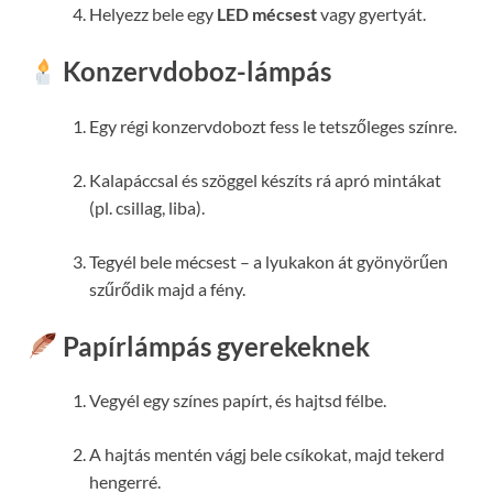
Helyezz bele egy
LED mécsest
vagy gyertyát.
Konzervdoboz-lámpás
Egy régi konzervdobozt fess le tetszőleges színre.
Kalapáccsal és szöggel készíts rá apró mintákat
(pl. csillag, liba).
Tegyél bele mécsest – a lyukakon át gyönyörűen
szűrődik majd a fény.
Papírlámpás gyerekeknek
Vegyél egy színes papírt, és hajtsd félbe.
A hajtás mentén vágj bele csíkokat, majd tekerd
hengerré.