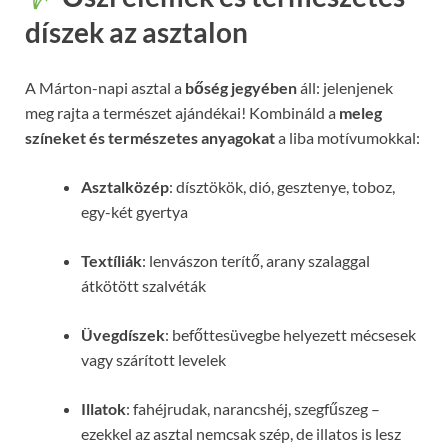
díszek az asztalon
A Márton-napi asztal a
bőség jegyében
áll: jelenjenek
meg rajta a természet ajándékai! Kombináld a
meleg
színeket és természetes anyagokat
a liba motívumokkal:
Asztalközép
: dísztökök, dió, gesztenye, toboz,
egy-két gyertya
Textíliák
: lenvászon terítő, arany szalaggal
átkötött szalvéták
Üvegdíszek
: befőttesüvegbe helyezett mécsesek
vagy szárított levelek
Illatok
: fahéjrudak, narancshéj, szegfűszeg –
ezekkel az asztal nemcsak szép, de illatos is lesz