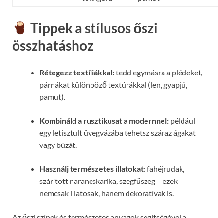
Tippek a stílusos őszi
összhatáshoz
Rétegezz textíliákkal:
tedd egymásra a plédeket,
párnákat különböző textúrákkal (len, gyapjú,
pamut).
Kombináld a rusztikusat a modernnel:
például
egy letisztult üvegvázába tehetsz száraz ágakat
vagy búzát.
Használj természetes illatokat:
fahéjrudak,
szárított narancskarika, szegfűszeg – ezek
nemcsak illatosak, hanem dekoratívak is.
Az őszi színek és természetes anyagok segítségével a