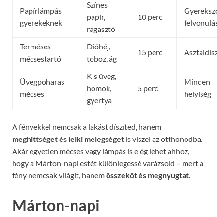
Színes
Papírlámpás
Gyereksz
papír,
10 perc
gyerekeknek
felvonulá
ragasztó
Terméses
Dióhéj,
15 perc
Asztaldís
mécsestartó
toboz, ág
Kis üveg,
Üvegpoharas
Minden
homok,
5 perc
mécses
helyiség
gyertya
A fényekkel nemcsak a lakást díszíted, hanem
meghittséget és lelki melegséget
is viszel az otthonodba.
Akár egyetlen mécses vagy lámpás is elég lehet ahhoz,
hogy a Márton-napi estét különlegessé varázsold – mert a
fény nemcsak világít, hanem
összeköt és megnyugtat
.
Márton-napi