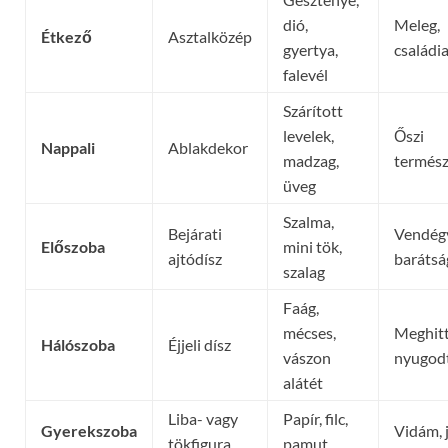
dió,
Meleg,
Étkező
Asztalközép
gyertya,
családi
falevél
Szárított
levelek,
Őszi
Nappali
Ablakdekor
madzag,
termész
üveg
Szalma,
Bejárati
Vendég
Előszoba
mini tök,
ajtódísz
barátsá
szalag
Faág,
mécses,
Meghitt
Hálószoba
Éjjeli dísz
vászon
nyugod
alátét
Liba- vagy
Papír, filc,
Gyerekszoba
Vidám, 
tökfigura
pamut