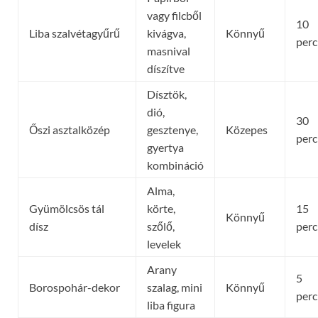
vagy filcből
10
Liba szalvétagyűrű
kivágva,
Könnyű
perc
masnival
díszítve
Dísztök,
dió,
30
Őszi asztalközép
gesztenye,
Közepes
perc
gyertya
kombináció
Alma,
Gyümölcsös tál
körte,
15
Könnyű
dísz
szőlő,
perc
levelek
Arany
5
Borospohár-dekor
szalag, mini
Könnyű
perc
liba figura