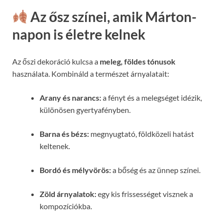
Az ősz színei, amik Márton-
napon is életre kelnek
Az őszi dekoráció kulcsa a
meleg, földes tónusok
használata. Kombináld a természet árnyalatait:
Arany és narancs:
a fényt és a melegséget idézik,
különösen gyertyafényben.
Barna és bézs:
megnyugtató, földközeli hatást
keltenek.
Bordó és mélyvörös:
a bőség és az ünnep színei.
Zöld árnyalatok:
egy kis frissességet visznek a
kompozíciókba.