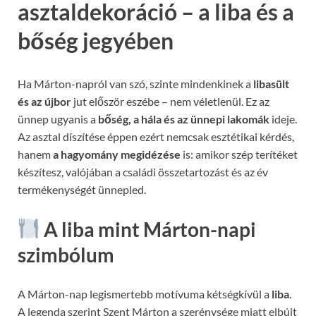
asztaldekoráció – a liba és a
bőség jegyében
Ha Márton-napról van szó, szinte mindenkinek a
libasült
és az újbor
jut először eszébe – nem véletlenül. Ez az
ünnep ugyanis a
bőség, a hála és az ünnepi lakomák
ideje.
Az asztal díszítése éppen ezért nemcsak esztétikai kérdés,
hanem
a hagyomány megidézése
is: amikor szép terítéket
készítesz, valójában a családi összetartozást és az év
termékenységét ünnepled.
A liba mint Márton-napi
szimbólum
A Márton-nap legismertebb motívuma kétségkívül a
liba
.
A legenda szerint Szent Márton a szerénysége miatt elbújt