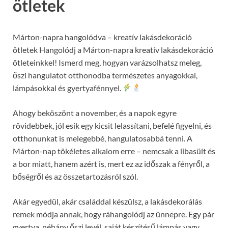
ötletek
Márton-napra hangolódva – kreatív lakásdekoráció
ötletek Hangolódj a Márton-napra kreatív lakásdekoráció
ötleteinkkel! Ismerd meg, hogyan varázsolhatsz meleg,
őszi hangulatot otthonodba természetes anyagokkal,
lámpásokkal és gyertyafénnyel.
Ahogy beköszönt a november, és a napok egyre
rövidebbek, jól esik egy kicsit lelassítani, befelé figyelni, és
otthonunkat is melegebbé, hangulatosabbá tenni. A
Márton-nap tökéletes alkalom erre – nemcsak a libasült és
a bor miatt, hanem azért is, mert ez az időszak a fényről, a
bőségről és az összetartozásról szól.
Akár egyedül, akár családdal készülsz, a lakásdekorálás
remek módja annak, hogy ráhangolódj az ünnepre. Egy pár
gyertya, néhány őszi levél, saját készítésű lámpás vagy