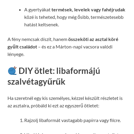
A gyertyákat
termések, levelek vagy fahéjrudak
közé is teheted, hogy még ősibb, természetesebb
hatást keltsenek.
A fény nemcsak díszít, hanem
összeköti az asztal köré
gyűlt családot
– és ez a Márton-napi vacsora valódi
lényege.
DIY ötlet: libaformájú
szalvétagyűrűk
Ha szeretnél egy kis személyes, kézzel készült részletet is
az asztalra, próbáld ki ezt az egyszerű ötletet:
Rajzolj libaformát vastagabb papírra vagy filcre.