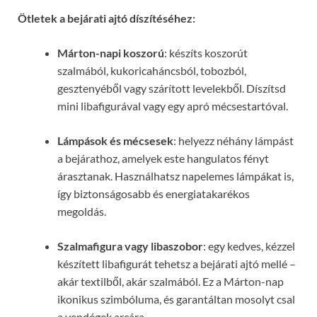
Ötletek a bejárati ajtó díszítéséhez:
Márton-napi koszorú
: készíts koszorút
szalmából, kukoricaháncsból, tobozból,
gesztenyéből vagy szárított levelekből. Díszítsd
mini libafigurával vagy egy apró mécsestartóval.
Lámpások és mécsesek
: helyezz néhány lámpást
a bejárathoz, amelyek este hangulatos fényt
árasztanak. Használhatsz napelemes lámpákat is,
így biztonságosabb és energiatakarékos
megoldás.
Szalmafigura vagy libaszobor
: egy kedves, kézzel
készített libafigurát tehetsz a bejárati ajtó mellé –
akár textilből, akár szalmából. Ez a Márton-nap
ikonikus szimbóluma, és garantáltan mosolyt csal
a vendégek arcára.