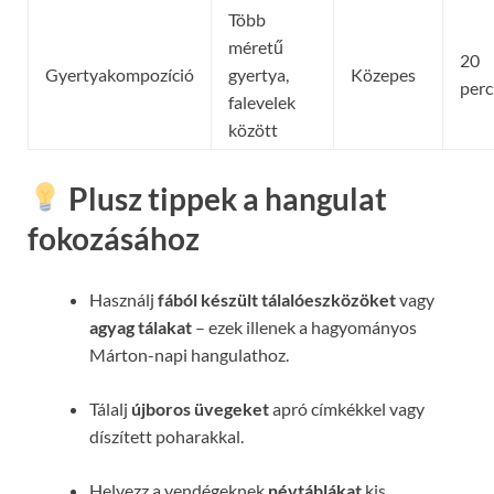
Több
méretű
20
Gyertyakompozíció
gyertya,
Közepes
perc
falevelek
között
Plusz tippek a hangulat
fokozásához
Használj
fából készült tálalóeszközöket
vagy
agyag tálakat
– ezek illenek a hagyományos
Márton-napi hangulathoz.
Tálalj
újboros üvegeket
apró címkékkel vagy
díszített poharakkal.
Helyezz a vendégeknek
névtáblákat
kis