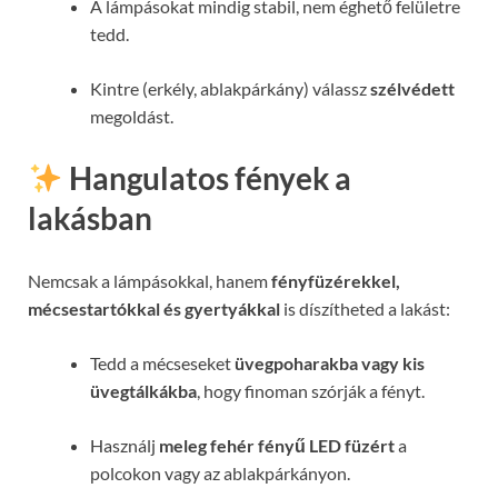
A lámpásokat mindig stabil, nem éghető felületre
tedd.
Kintre (erkély, ablakpárkány) válassz
szélvédett
megoldást.
Hangulatos fények a
lakásban
Nemcsak a lámpásokkal, hanem
fényfüzérekkel,
mécsestartókkal és gyertyákkal
is díszítheted a lakást:
Tedd a mécseseket
üvegpoharakba vagy kis
üvegtálkákba
, hogy finoman szórják a fényt.
Használj
meleg fehér fényű LED füzért
a
polcokon vagy az ablakpárkányon.