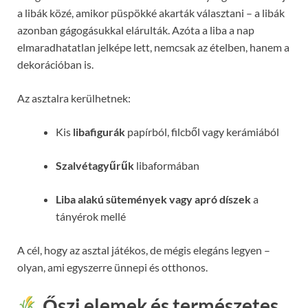
a libák közé, amikor püspökké akarták választani – a libák
azonban gágogásukkal elárulták. Azóta a liba a nap
elmaradhatatlan jelképe lett, nemcsak az ételben, hanem a
dekorációban is.
Az asztalra kerülhetnek:
Kis
libafigurák
papírból, filcből vagy kerámiából
Szalvétagyűrűk
libaformában
Liba alakú sütemények vagy apró díszek
a
tányérok mellé
A cél, hogy az asztal játékos, de mégis elegáns legyen –
olyan, ami egyszerre ünnepi és otthonos.
Őszi elemek és természetes