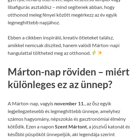
libafigurás asztaldísz – mind segítenek abban, hogy
otthonod meleg fényei között megérkezz az év egyik
legmeghittebb napjához.
Ebben a cikkben inspiráló, kreatív ötleteket találsz,
amikkel nemcsak díszíted, hanem valódi Márton-napi
hangulattal töltheted meg az otthonod.
Márton-nap röviden – miért
különleges ez az ünnep?
A Márton-nap, vagyis
november 11.
, az ősz egyik
legjellegzetesebb és legmeghittebb ünnepe, amelyhez
számos hagyomány, népszokás és gasztronómiai élmény
kötődik. Ezen a napon
Szent Mártont
, a jószívű katonát és
későbbi püspököt ünnepeljük, aki legendája szerint