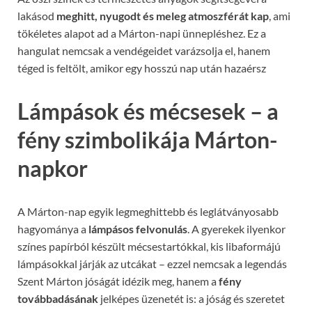
lakásod
meghitt, nyugodt és meleg atmoszférát kap
, ami
tökéletes alapot ad a Márton-napi ünnepléshez. Ez a
hangulat nemcsak a vendégeidet varázsolja el, hanem
téged is feltölt, amikor egy hosszú nap után hazaérsz
Lámpások és mécsesek – a
fény szimbolikája Márton-
napkor
A Márton-nap egyik legmeghittebb és leglátványosabb
hagyománya a
lámpásos felvonulás
. A gyerekek ilyenkor
színes papírból készült mécsestartókkal, kis libaformájú
lámpásokkal járják az utcákat – ezzel nemcsak a legendás
Szent Márton jóságát idézik meg, hanem a
fény
továbbadásának
jelképes üzenetét is: a jóság és szeretet