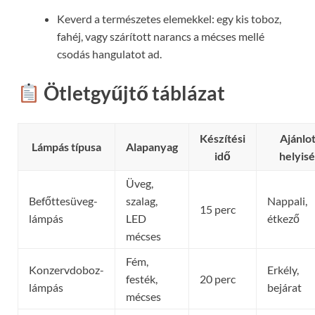
Keverd a természetes elemekkel: egy kis toboz,
fahéj, vagy szárított narancs a mécses mellé
csodás hangulatot ad.
Ötletgyűjtő táblázat
Készítési
Ajánlot
Lámpás típusa
Alapanyag
idő
helyis
Üveg,
Befőttesüveg-
szalag,
Nappali,
15 perc
lámpás
LED
étkező
mécses
Fém,
Konzervdoboz-
Erkély,
festék,
20 perc
lámpás
bejárat
mécses