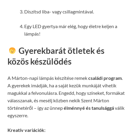
Díszítsd liba- vagy csillagmintával.
Egy LED gyertya már elég, hogy életre keljen a
lámpás!
Gyerekbarát ötletek és
közös készülődés
A Márton-napi lámpás készítése remek
családi program
.
A gyerekek imádják, ha a saját kezük munkáját vihetik
magukkal a felvonulásra. Engedd, hogy színeket, formákat
válasszanak, és mesélj közben nekik Szent Márton
történetéről – így az ünnep
élménnyé és tanulsággá
válik
egyszerre.
Kreatív variációk: