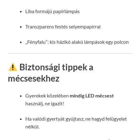
Liba formájú papírlámpás
Transzparens festés selyempapírral
„Fényfalu”: kis házikó alakú lámpások egy polcon
Biztonsági tippek a
mécsesekhez
Gyerekek közelében
mindig LED mécsest
használj, ne igazit!
Ha valódi gyertyát gyújtasz, ne hagyd felügyelet
nélkül.