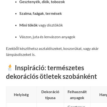
Gesztenyék, diók, tobozok
Szalma
,
faágak
,
termések
Mini tökök
vagy dísztökök
Vászon, juta és lenvászon anyagok
Ezekből készíthetsz asztaldíszeket, koszorúkat, vagy akár
lámpásdíszeket is.
Inspiráció: természetes
dekorációs ötletek szobánként
Dekoráció
Felhasznált
Helyiség
Hang
típusa
anyagok
Gesztenye,