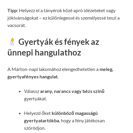
Tipp:
Helyezz el a tányérok közé apró idézeteket vagy
jókívánságokat – ez különlegessé és személyessé teszi a
vacsorát.
Gyertyák és fények az
ünnepi hangulathoz
A Márton-napi lakomához elengedhetetlen a
meleg,
gyertyafényes hangulat
.
Válassz
arany, narancs vagy bézs színű
gyertyákat.
Helyezd őket
különböző magasságú
gyertyatartókba
, hogy a fény játékosan
szóródjon.