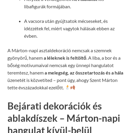
libafigurák formájában.
A vacsora után gyújtsatok mécseseket, és
idézzétek fel, miért vagytok hálásak ebben az
évben.
A Márton-napi asztaldekoráció nemcsak a szemnek
gyönyörű, hanem
a léleknek is feltöltő
. A liba, a bor és a
bőség motívumaival nemcsak egy ünnepi hangulatot
teremtesz, hanem
a melegség, az összetartozás és a hála
üzenetét is közvetíted – pont úgy, ahogy Szent Márton
tette évszázadokkal ezelőtt.
Bejárati dekorációk és
ablakdíszek – Márton-napi
hangulat kívül-belül