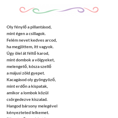
Oly fénylő a pillantásod,
mint égen a csillagok.
Felém nevet kedves arcod,
ha megjöttem, itt vagyok.
Úgy ölel át féltő karod,
mint dombok a völgyeket,
melengető, kósza szellő
a májusi zöld gyepet.
Kacagásod oly gyöngyöző,
mint erdőn a kispatak,
amikor a lombok közül
csörgedezve kiszalad.
Hangod bársony melegével
kényezteted lelkemet.