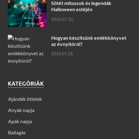
Sötét mítoszok és legendák
Halloween estéjén
2026.07.30.
Hogyan készítsünk emlékkönyvet
az évnyitóról?
2026.07.28.
KATEGÓRIÁK
Ajándék ötletek
Anyák napja
Apák napja
Ballagás