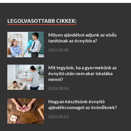
LEGOLVASOTTABB CIKKEK:
Milyen ajándékot adjunk az elsős
tanítónak az évnyitóra?
2026.08.08.
Mit tegyünk, ha a gyermekünk az
évnyitó után nem akar iskolába
menni?
2026.08.06.
Hogyan készítsünk évnyitó
ajándékcsomagot az óvónőknek?
2026.08.03.