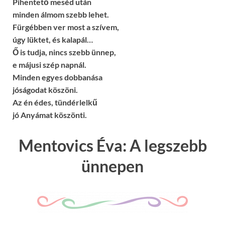
Pihentető meséd után
minden álmom szebb lehet.
Fürgébben ver most a szívem,
úgy lüktet, és kalapál…
Ő is tudja, nincs szebb ünnep,
e májusi szép napnál.
Minden egyes dobbanása
jóságodat köszöni.
Az én édes, tündérlelkű
jó Anyámat köszönti.
Mentovics Éva: A legszebb
ünnepen