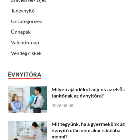
Tanévnyitó
Uncategorized
Ünnepek
Valentin-nap
Vendég cikkek
ÉVNYITÓRA
Milyen ajándékot adjunk az elsős
tanítónak az évnyitóra?
2026.08.08.
Mit tegyünk, ha a gyermekünk az
évnyitó után nem akar iskolába
menni?