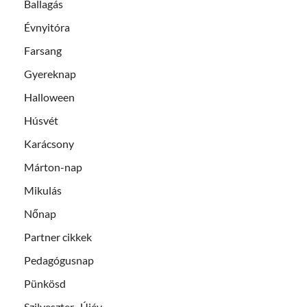
Ballagás
Évnyitóra
Farsang
Gyereknap
Halloween
Húsvét
Karácsony
Márton-nap
Mikulás
Nőnap
Partner cikkek
Pedagógusnap
Pünkösd
Szilveszter- Újév