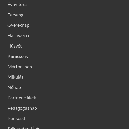
Évnyitóra
Farsang
Gyereknap
Halloween
Húsvét
Karácsony
Márton-nap
Mikulás
Nőnap
Partner cikkek
Pedagógusnap
Pünkösd
Szilveszter- Újév