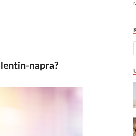
M
alentin-napra?