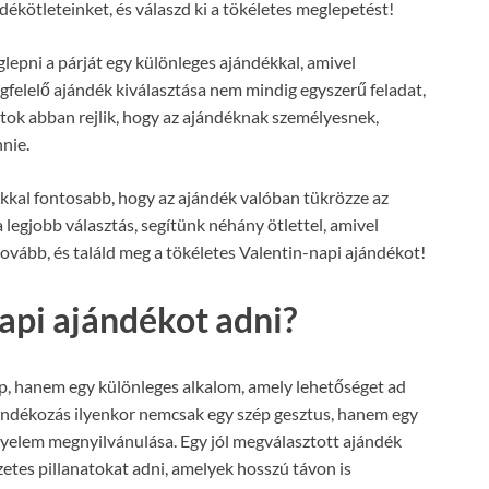
dékötleteinket, és válaszd ki a tökéletes meglepetést!
epni a párját egy különleges ajándékkal, amivel
gfelelő ajándék kiválasztása nem mindig egyszerű feladat,
itok abban rejlik, hogy az ajándéknak személyesnek,
nnie.
okkal fontosabb, hogy az ajándék valóban tükrözze az
 legjobb választás, segítünk néhány ötlettel, amivel
ovább, és találd meg a tökéletes Valentin-napi ajándékot!
api ajándékot adni?
, hanem egy különleges alkalom, amely lehetőséget ad
ajándékozás ilyenkor nemcsak egy szép gesztus, hanem egy
igyelem megnyilvánulása. Egy jól megválasztott ajándék
etes pillanatokat adni, amelyek hosszú távon is