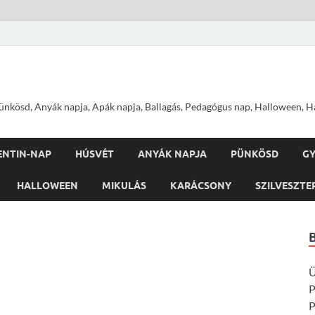
nkösd, Anyák napja, Apák napja, Ballagás, Pedagógus nap, Halloween, Hal
ENTIN-NAP
HÚSVÉT
ANYÁK NAPJA
PÜNKÖSD
G
HALLOWEEN
MIKULÁS
KARÁCSONY
SZILVESZTE
Ü
P
P