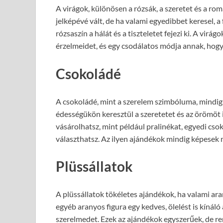
A virágok, különösen a rózsák, a szeretet és a r
jelképévé vált, de ha valami egyedibbet keresel, a 
rózsaszín a hálát és a tiszteletet fejezi ki. A vir
érzelmeidet, és egy csodálatos módja annak, hog
Csokoládé
A csokoládé, mint a szerelem szimbóluma, mindig
édességükön keresztül a szeretetet és az örömöt 
vásárolhatsz, mint például pralinékat, egyedi cs
választhatsz. Az ilyen ajándékok mindig képesek m
Plüssállatok
A plüssállatok tökéletes ajándékok, ha valami ar
egyéb aranyos figura egy kedves, ölelést is kínál
szerelmedet. Ezek az ajándékok egyszerűek, de rend