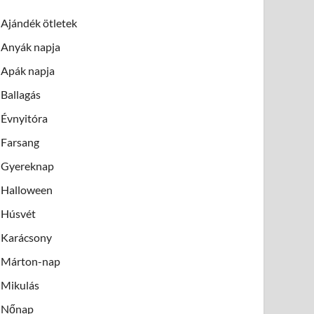
Ajándék ötletek
Anyák napja
Apák napja
Ballagás
Évnyitóra
Farsang
Gyereknap
Halloween
Húsvét
Karácsony
Márton-nap
Mikulás
Nőnap