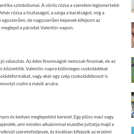
omantika szimbólumai. A vörös rózsa a szerelem legismertebb
fehér rózsa a tisztaságot, a sárga a barátságot, míg a
ágok egyszerűen, de nagyszerűen képesek kifejezni az
y meglepd a párodat Valentin-napon.
 jó választás. Az édes finomságok nemcsak finomak, de az
is közvetítik. Valentin-napra különleges csokoládékat
okoládéformákat, vagy akár egy szép csokoládéboxot is
osolyt csalni a másik arcára.
anyos és kedves meglepetést keresel. Egy plüss maci vagy
ó ajándék, ami minden alkalommal eszedbe juttatja majd a
kívül szeretetteljesek, és kiválóan kifejezik az érzelmi