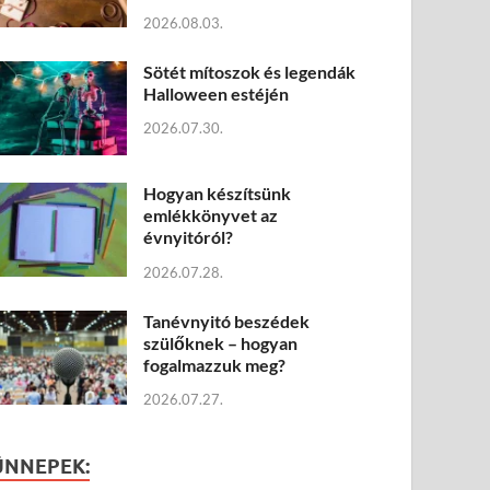
2026.08.03.
Sötét mítoszok és legendák
Halloween estéjén
2026.07.30.
Hogyan készítsünk
emlékkönyvet az
évnyitóról?
2026.07.28.
Tanévnyitó beszédek
szülőknek – hogyan
fogalmazzuk meg?
2026.07.27.
ÜNNEPEK: