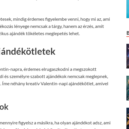
etesek, mindig érdemes figyelembe venni, hogy mi az, ami
ékozás lényege nemcsak a tárgy, hanem az érzés, amit
szikus ajándék tökéletes meglepetés lehet.
ajándékötletek
lentin-napra, érdemes elrugaszkodni a megszokott
yedi és személyre szabott ajándékok nemcsak meglepnek,
 Íme néhány kreatív Valentin-napi ajándékötlet, amivel
kok
nnyire figyelsz a másikra, ha olyan ajándékot adsz, ami