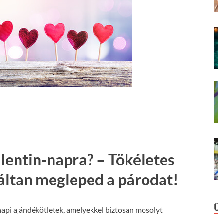
lentin-napra? – Tökéletes
táltan megleped a párodat!
api ajándékötletek, amelyekkel biztosan mosolyt