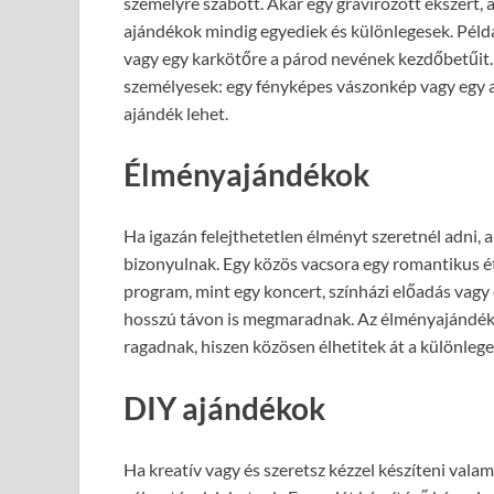
személyre szabott. Akár egy gravírozott ékszert, 
ajándékok mindig egyediek és különlegesek. Példá
vagy egy karkötőre a párod nevének kezdőbetűit. 
személyesek: egy fényképes vászonkép vagy egy a
ajándék lehet.
Élményajándékok
Ha igazán felejthetetlen élményt szeretnél adni,
bizonyulnak. Egy közös vacsora egy romantikus é
program, mint egy koncert, színházi előadás vagy
hosszú távon is megmaradnak. Az élményajándék
ragadnak, hiszen közösen élhetitek át a különlege
DIY ajándékok
Ha kreatív vagy és szeretsz kézzel készíteni vala