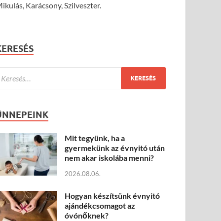
ikulás, Karácsony, Szilveszter.
KERESÉS
ÜNNEPEINK
Mit tegyünk, ha a
gyermekünk az évnyitó után
nem akar iskolába menni?
2026.08.06.
Hogyan készítsünk évnyitó
ajándékcsomagot az
óvónőknek?