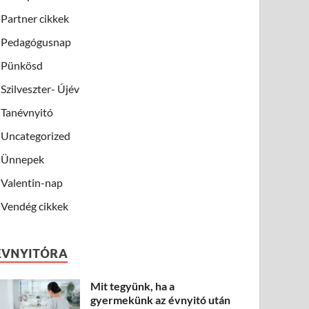
Partner cikkek
Pedagógusnap
Pünkösd
Szilveszter- Újév
Tanévnyitó
Uncategorized
Ünnepek
Valentin-nap
Vendég cikkek
ÉVNYITÓRA
Mit tegyünk, ha a
gyermekünk az évnyitó után