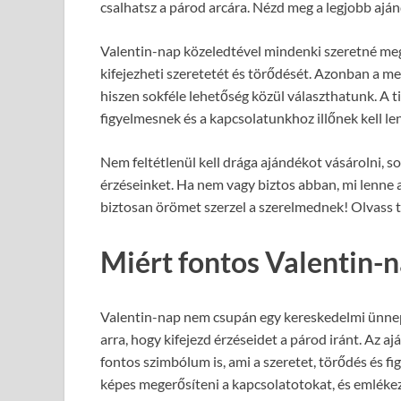
csalhatsz a párod arcára. Nézd meg a legjobb aján
Valentin-nap közeledtével mindenki szeretné megl
kifejezheti szeretetét és törődését. Azonban a me
hiszen sokféle lehetőség közül választhatunk. A t
figyelmesnek és a kapcsolatunkhoz illőnek kell le
Nem feltétlenül kell drága ajándékot vásárolni, s
érzéseinket. Ha nem vagy biztos abban, mi lenne a
biztosan örömet szerzel a szerelmednek! Olvass t
Miért fontos Valentin-n
Valentin-nap nem csupán egy kereskedelmi ünnep
arra, hogy kifejezd érzéseidet a párod iránt. Az 
fontos szimbólum is, ami a szeretet, törődés és f
képes megerősíteni a kapcsolatotokat, és emlékez