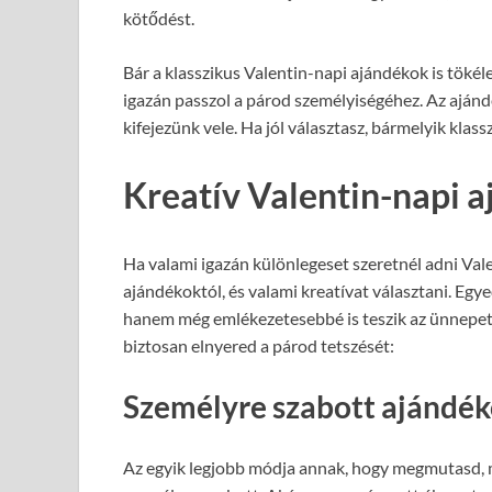
kötődést.
Bár a klasszikus Valentin-napi ajándékok is tökél
igazán passzol a párod személyiségéhez. Az ajánd
kifejezünk vele. Ha jól választasz, bármelyik klas
Kreatív Valentin-napi 
Ha valami igazán különlegeset szeretnél adni Va
ajándékoktól, és valami kreatívat választani. Eg
hanem még emlékezetesebbé is teszik az ünnepet.
biztosan elnyered a párod tetszését:
Személyre szabott ajándé
Az egyik legjobb módja annak, hogy megmutasd, me