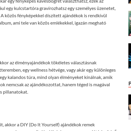
akár egy fényképes kávésbögrét választhatsz, ezek az
ul egy kulcstartóra gravírozhatsz egy személyes üzenetet,
A közös fényképekkel díszített ajándékok is rendkívül
lbum, ami tele van közös emlékekkel, igazán megható
 akkor az élményajándékok tökéletes választásnak
tteremben, egy wellness hétvége, vagy akár egy különleges
 egy kalandos túra, mind olyan élményeket kínálnak, amik
ok nemcsak az ajándékozottat, hanem téged is magával
s pillanatokat.
mit, akkor a DIY (Do It Yourself) ajándékok remek