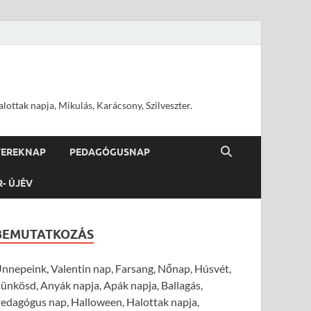
ottak napja, Mikulás, Karácsony, Szilveszter.
YEREKNAP
PEDAGÓGUSNAP
R- ÚJÉV
BEMUTATKOZÁS
nnepeink, Valentin nap, Farsang, Nőnap, Húsvét,
ünkösd, Anyák napja, Apák napja, Ballagás,
edagógus nap, Halloween, Halottak napja,