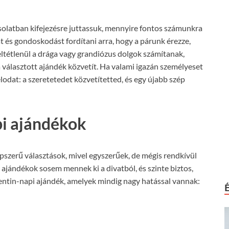
solatban kifejezésre juttassuk, mennyire fontos számunkra
t és gondoskodást fordítani arra, hogy a párunk érezze,
ltétlenül a drága vagy grandiózus dolgok számítanak,
 választott ajándék közvetít. Ha valami igazán személyeset
élodat: a szeretetedet közvetítetted, és egy újabb szép
pi ajándékok
szerű választások, mivel egyszerűek, de mégis rendkívül
 ajándékok sosem mennek ki a divatból, és szinte biztos,
ntin-napi ajándék, amelyek mindig nagy hatással vannak: