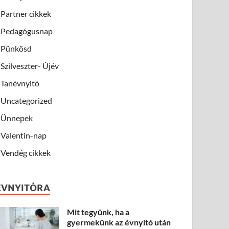
Partner cikkek
Pedagógusnap
Pünkösd
Szilveszter- Újév
Tanévnyitó
Uncategorized
Ünnepek
Valentin-nap
Vendég cikkek
ÉVNYITÓRA
Mit tegyünk, ha a
gyermekünk az évnyitó után