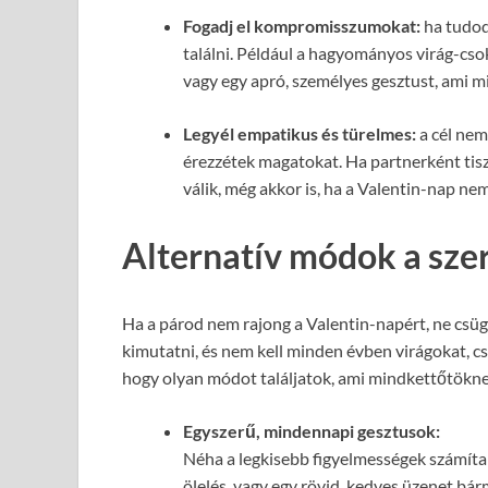
Fogadj el kompromisszumokat:
ha tudod
találni. Például a hagyományos virág-cs
vagy egy apró, személyes gesztust, ami 
Legyél empatikus és türelmes:
a cél nem
érezzétek magatokat. Ha partnerként tisz
válik, még akkor is, ha a Valentin-nap n
Alternatív módok a szer
Ha a párod nem rajong a Valentin-napért, ne csüg
kimutatni, és nem kell minden évben virágokat, c
hogy olyan módot találjatok, ami mindkettőtökn
Egyszerű, mindennapi gesztusok:
Néha a legkisebb figyelmességek számítan
ölelés, vagy egy rövid, kedves üzenet bá