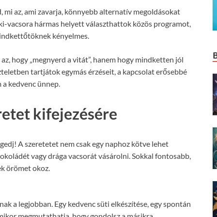
, mi az, ami zavarja, könnyebb alternatív megoldásokat
oki-vacsora hármas helyett választhattok közös programot,
mindkettőtöknek kényelmes.
 az, hogy „megnyerd a vitát”, hanem hogy mindketten jól
teletben tartjátok egymás érzéseit, a kapcsolat erősebbé
em a kedvenc ünnep.
etet kifejezésére
gedj! A szeretetet nem csak egy naphoz kötve lehet
sokoládét vagy drága vacsorát vásárolni. Sokkal fontosabb,
ek örömet okoz.
ak a legjobban. Egy kedvenc süti elkészítése, egy spontán
rmikor megmutathatja, hogy gondolsz a másikra.