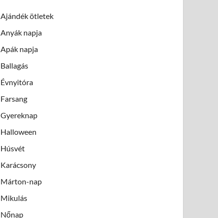
Ajándék ötletek
Anyák napja
Apák napja
Ballagás
Évnyitóra
Farsang
Gyereknap
Halloween
Húsvét
Karácsony
Márton-nap
Mikulás
Nőnap