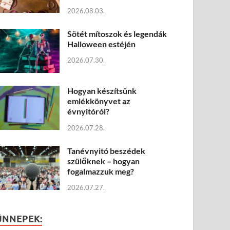
2026.08.03.
Sötét mítoszok és legendák
Halloween estéjén
2026.07.30.
Hogyan készítsünk
emlékkönyvet az
évnyitóról?
2026.07.28.
Tanévnyitó beszédek
szülőknek – hogyan
fogalmazzuk meg?
2026.07.27.
ÜNNEPEK: