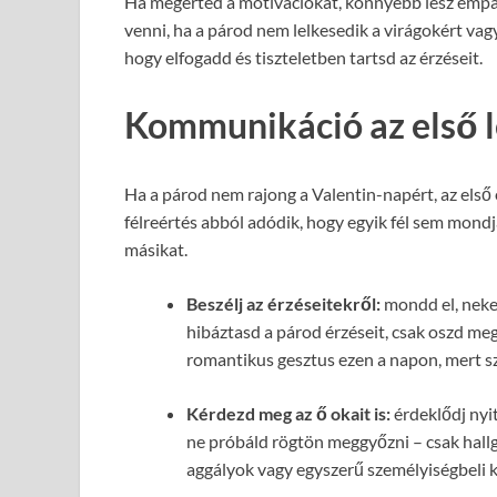
Ha megérted a motivációkat, könnyebb lesz empa
venni, ha a párod nem lelkesedik a virágokért va
hogy elfogadd és tiszteletben tartsd az érzéseit.
Kommunikáció az első 
Ha a párod nem rajong a Valentin-napért, az első
félreértés abból adódik, hogy egyik fél sem mondj
másikat.
Beszélj az érzéseitekről:
mondd el, neked
hibáztasd a párod érzéseit, csak oszd meg
romantikus gesztus ezen a napon, mert sze
Kérdezd meg az ő okait is:
érdeklődj nyit
ne próbáld rögtön meggyőzni – csak hallg
aggályok vagy egyszerű személyiségbeli k