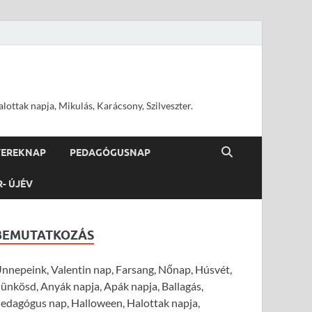
ottak napja, Mikulás, Karácsony, Szilveszter.
YEREKNAP
PEDAGÓGUSNAP
R- ÚJÉV
BEMUTATKOZÁS
nnepeink, Valentin nap, Farsang, Nőnap, Húsvét,
ünkösd, Anyák napja, Apák napja, Ballagás,
edagógus nap, Halloween, Halottak napja,