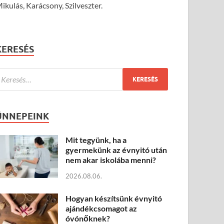
ikulás, Karácsony, Szilveszter.
KERESÉS
ÜNNEPEINK
Mit tegyünk, ha a
gyermekünk az évnyitó után
nem akar iskolába menni?
2026.08.06.
Hogyan készítsünk évnyitó
ajándékcsomagot az
óvónőknek?