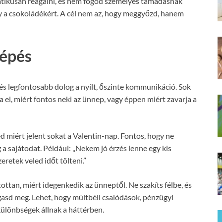
tikusan reagálni, és nem fogod személyes támadásnak
gy a csokoládékért. A cél nem az, hogy meggyőzd, hanem
lépés
 és legfontosabb dolog a nyílt, őszinte kommunikáció. Sok
a el, miért fontos neki az ünnep, vagy éppen miért zavarja a
 miért jelent sokat a Valentin-nap. Fontos, hogy ne
 a sajátodat. Például: „Nekem jó érzés lenne egy kis
retek veled időt tölteni.”
ottan, miért idegenkedik az ünneptől. Ne szakíts félbe, és
asd meg. Lehet, hogy múltbéli csalódások, pénzügyi
ülönbségek állnak a háttérben.