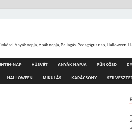
nkösd, Anyák napja, Apák napja, Ballagás, Pedagógus nap, Halloween, Hal
ENTIN-NAP
HÚSVÉT
ANYÁK NAPJA
PÜNKÖSD
G
HALLOWEEN
MIKULÁS
KARÁCSONY
SZILVESZTE
Ü
P
P