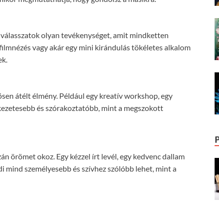
álasszatok olyan tevékenységet, amit mindketten
 filmnézés vagy akár egy mini kirándulás tökéletes alkalom
ek.
ösen átélt élmény. Például egy kreatív workshop, egy
ékezetesebb és szórakoztatóbb, mint a megszokott
án örömet okoz. Egy kézzel írt levél, egy kedvenc dallam
di mind személyesebb és szívhez szólóbb lehet, mint a