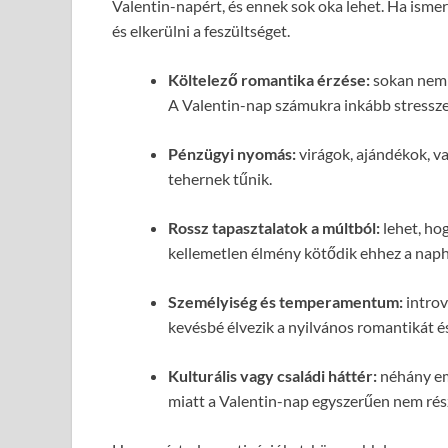
Valentin-napért, és ennek sok oka lehet. Ha ism
és elkerülni a feszültséget.
Költelező romantika érzése:
sokan nem s
A Valentin-nap számukra inkább stresszes
Pénzügyi nyomás:
virágok, ajándékok, va
tehernek tűnik.
Rossz tapasztalatok a múltból:
lehet, ho
kellemetlen élmény kötődik ehhez a naph
Személyiség és temperamentum:
introv
kevésbé élvezik a nyilvános romantikát é
Kulturális vagy családi háttér:
néhány emb
miatt a Valentin-nap egyszerűen nem rész