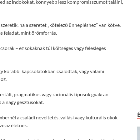
ered az indokokat, könnyebb lesz kompromisszumot találni,
zeretik, ha a szeretet „kötelező ünnepléshez” van kötve.
 feladat, mint örömforrás.
csorák – ez sokaknak túl költséges vagy felesleges
gy korábbi kapcsolatokban csalódtak, vagy valami
oz.
ertált, pragmatikus vagy racionális típusok gyakran
s a nagy gesztusokat.
ernél a családi neveltetés, vallási vagy kulturális okok
e az életnek.