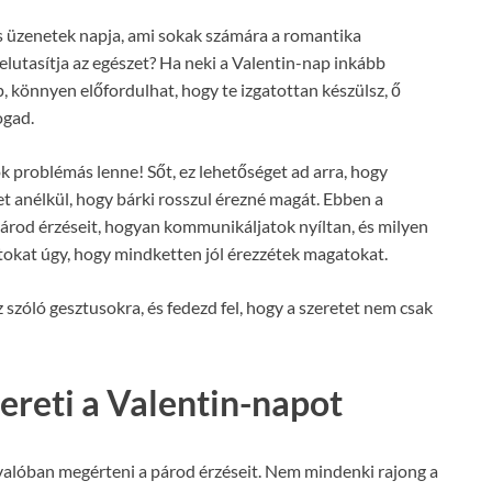
s üzenetek napja, ami sokak számára a romantika
 elutasítja az egészet? Ha neki a Valentin-nap inkább
 könnyen előfordulhat, hogy te izgatottan készülsz, ő
ogad.
ok problémás lenne! Sőt, ez lehetőséget ad arra, hogy
t anélkül, hogy bárki rosszul érezné magát. Ebben a
árod érzéseit, hogyan kommunikáljatok nyíltan, és milyen
okat úgy, hogy mindketten jól érezzétek magatokat.
szóló gesztusokra, és fedezd fel, hogy a szeretet nem csak
ereti a Valentin-napot
valóban megérteni a párod érzéseit. Nem mindenki rajong a