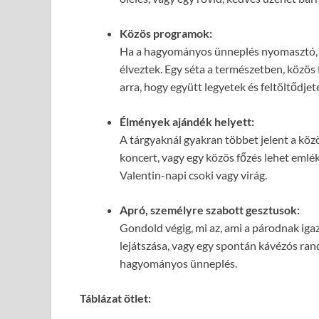
Közös programok:
Ha a hagyományos ünneplés nyomasztó, v
élveztek. Egy séta a természetben, közös
arra, hogy együtt legyetek és feltöltődjet
Élmények ajándék helyett:
A tárgyaknál gyakran többet jelent a köz
koncert, vagy egy közös főzés lehet eml
Valentin-napi csoki vagy virág.
Apró, személyre szabott gesztusok:
Gondold végig, mi az, ami a párodnak igaz
lejátszása, vagy egy spontán kávézós ran
hagyományos ünneplés.
Táblázat ötlet: