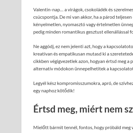
Valentin-nap… a virágok, csokoládék és szerelme
csúcspontja. De mi van akkor, ha a párod teljesen
kényelmetlen, nyomasztó vagy értelmetlen ünnep,
pedig minden romantikus gesztust ellenállással f
Ne aggódj, ez nem jelenti azt, hogy a kapcsolatot
kreatívan és empatikusan mutasd ki a szeretetede
cikkben végigvezetlek azon, hogyan értsd meg a p
alternatív módokon ünnepelhetitek a kapcsolatot
Legyél kész kompromisszumokra, apró, de szívhez 
egy naphoz kötődik!
Értsd meg, miért nem sz
Mielőtt bármit tennél, fontos, hogy próbáld meg 