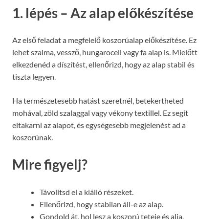
1. lépés – Az alap előkészítése
Az első feladat a megfelelő koszorúalap előkészítése. Ez
lehet szalma, vessző, hungarocell vagy fa alap is. Mielőtt
elkezdenéd a díszítést, ellenőrizd, hogy az alap stabil és
tiszta legyen.
Ha természetesebb hatást szeretnél, betekertheted
mohával, zöld szalaggal vagy vékony textillel. Ez segít
eltakarni az alapot, és egységesebb megjelenést ad a
koszorúnak.
Mire figyelj?
Távolítsd el a kiálló részeket.
Ellenőrizd, hogy stabilan áll-e az alap.
Gondold át, hol lesz a koszorú teteje és alja.