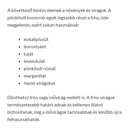
A következő fontos elemek a növények és virágok. A
pünkösdi koszorúk egyik legszebb része a friss, üde
megjelenés, ezért sokan használnak:
eukaliptuszt
borostyánt
tuját
levendulát
pünkösdi rózsát
margarétát
mezei virágokat
Dönthetsz friss vagy művirág mellett is. A friss virágok
természetesebb hatást adnak és kellemes illatot
biztosítanak, míg a művirágok tartósabbak és később újra
felhasználhatók.