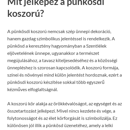
Mit jelképez a pünkösdi
koszorú?
A pünkösdi koszorú nemcsak szép ünnepi dekoráció,
hanem gazdag szimbolikus jelentéssel is rendelkezik. A
pünkösd a keresztény hagyományban a Szentlélek
eljövetelének ünnepe, ugyanakkor a természet
megújulásához, a tavasz kiteljesedéséhez és a közösségi
ünnepléshez is szorosan kapcsolódik. A koszorú formája,
színei és növényei mind külön jelentést hordoznak, ezért a
pünkösdi koszorú készítése sokkal több egyszerű
kézműves elfoglaltságnál.
A koszorú kör alakja az örökkévalóságot, az egységet és az
összetartozást jelképezi. Mivel nincs kezdete és vége, a
folytonosságot és az élet körforgását is szimbolizálja. Ez
különösen jól illik a pünkösd üzenetéhez, amely a lelki