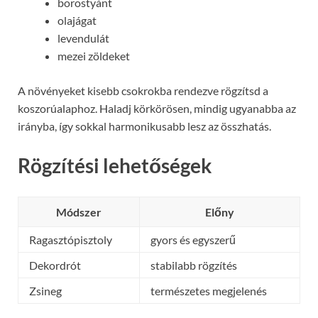
borostyánt
olajágat
levendulát
mezei zöldeket
A növényeket kisebb csokrokba rendezve rögzítsd a
koszorúalaphoz. Haladj körkörösen, mindig ugyanabba az
irányba, így sokkal harmonikusabb lesz az összhatás.
Rögzítési lehetőségek
Módszer
Előny
Ragasztópisztoly
gyors és egyszerű
Dekordrót
stabilabb rögzítés
Zsineg
természetes megjelenés