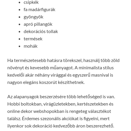
csipkék
fa madárfigurák
gyöngyök
apró pillangók
dekorációs tollak
termések
mohák
Ha természetesebb hatásra törekszel, használj több zöld
növényt és kevesebb műanyagot. A minimalista stílus
kedvelői akár néhány virággal és egyszerű masnival is
nagyon elegáns koszorút készíthetnek.
Az alapanyagok beszerzésére több lehetőséged is van.
Hobbi boltokban, virágüzletekben, kertészetekben és
online dekor webshopokban is rengeteg választékot
találsz. Érdemes szezonális akciókat is figyelni, mert
ilyenkor sok dekoráció kedvezőbb áron beszerezhető.