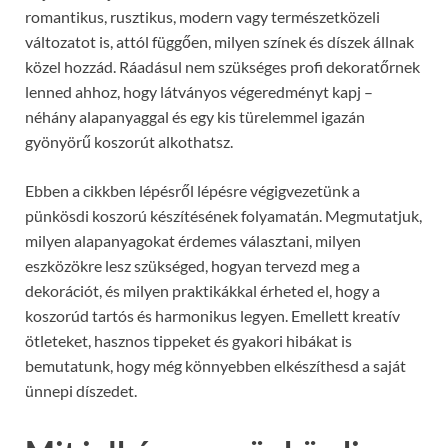
romantikus, rusztikus, modern vagy természetközeli
változatot is, attól függően, milyen színek és díszek állnak
közel hozzád. Ráadásul nem szükséges profi dekoratőrnek
lenned ahhoz, hogy látványos végeredményt kapj –
néhány alapanyaggal és egy kis türelemmel igazán
gyönyörű koszorút alkothatsz.
Ebben a cikkben lépésről lépésre végigvezetünk a
pünkösdi koszorú készítésének folyamatán. Megmutatjuk,
milyen alapanyagokat érdemes választani, milyen
eszközökre lesz szükséged, hogyan tervezd meg a
dekorációt, és milyen praktikákkal érheted el, hogy a
koszorúd tartós és harmonikus legyen. Emellett kreatív
ötleteket, hasznos tippeket és gyakori hibákat is
bemutatunk, hogy még könnyebben elkészíthesd a saját
ünnepi díszedet.