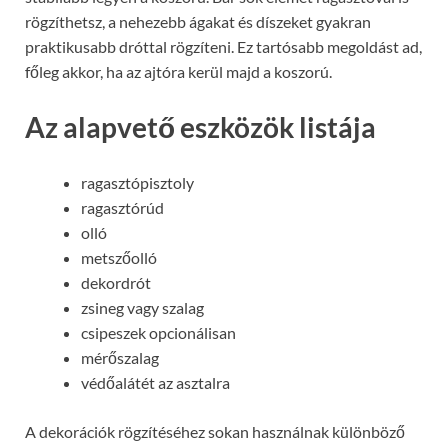
rögzíthetsz, a nehezebb ágakat és díszeket gyakran
praktikusabb dróttal rögzíteni. Ez tartósabb megoldást ad,
főleg akkor, ha az ajtóra kerül majd a koszorú.
Az alapvető eszközök listája
ragasztópisztoly
ragasztórúd
olló
metszőolló
dekordrót
zsineg vagy szalag
csipeszek opcionálisan
mérőszalag
védőalátét az asztalra
A dekorációk rögzítéséhez sokan használnak különböző