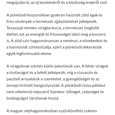
megújulásról, az új kezdetekről és a közösség erejéről szól.
A pünkösdi koszorúkban gyakran használt zöld ágak és
friss növények a természet újjászületését jelképezik.
Tavasszal minden virágba borul, a természet megtelik
élettel, ezt az energiát és frissességet idézi meg a koszorú
is. A zöld szín hagyományosan a reményt, a növekedést és
a harmóniát szimbolizálja, ezért a pünkösdi dekorációk
egyik legfontosabb eleme.
A virágoknak szintén külön jelentésük van. A fehér virágok
a tisztaságot és a békét jelképezik, míg a rózsaszín és
pasztell árnyalatok a szeretetet, a gyengédséget és az
ünnepi örömöt hangsúlyozzák. A pünkösdi rózsa például
nem véletlenül népszerű ilyenkor: bőséget, szépséget és
boldogságot társítanak hozzá.
A magyar néphagyományban a pünkösdhöz számos