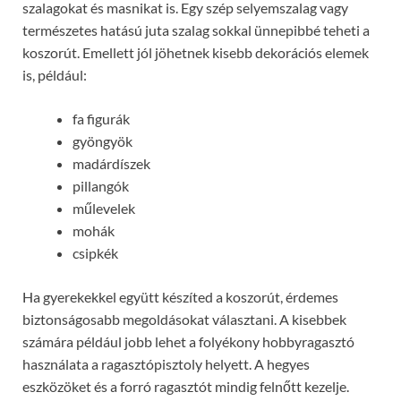
szalagokat és masnikat is. Egy szép selyemszalag vagy
természetes hatású juta szalag sokkal ünnepibbé teheti a
koszorút. Emellett jól jöhetnek kisebb dekorációs elemek
is, például:
fa figurák
gyöngyök
madárdíszek
pillangók
műlevelek
mohák
csipkék
Ha gyerekekkel együtt készíted a koszorút, érdemes
biztonságosabb megoldásokat választani. A kisebbek
számára például jobb lehet a folyékony hobbyragasztó
használata a ragasztópisztoly helyett. A hegyes
eszközöket és a forró ragasztót mindig felnőtt kezelje.