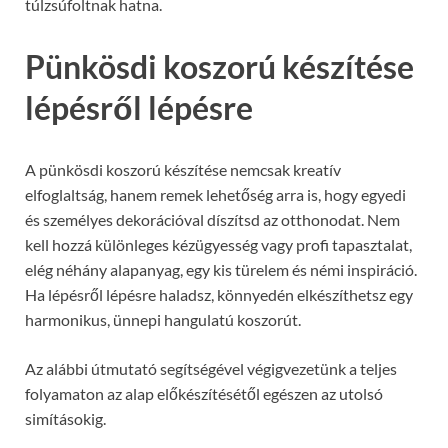
túlzsúfoltnak hatna.
Pünkösdi koszorú készítése
lépésről lépésre
A pünkösdi koszorú készítése nemcsak kreatív
elfoglaltság, hanem remek lehetőség arra is, hogy egyedi
és személyes dekorációval díszítsd az otthonodat. Nem
kell hozzá különleges kézügyesség vagy profi tapasztalat,
elég néhány alapanyag, egy kis türelem és némi inspiráció.
Ha lépésről lépésre haladsz, könnyedén elkészíthetsz egy
harmonikus, ünnepi hangulatú koszorút.
Az alábbi útmutató segítségével végigvezetünk a teljes
folyamaton az alap előkészítésétől egészen az utolsó
simításokig.