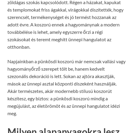
zöldágas szokás kapcsolódott. Régen a házakat, kapukat
és templomokat friss ágakkal, virágokkal díszítették, hogy
szerencsét, termékenységet és jó termést hozzanak az
adott évre. A koszorú ennek a hagyománynak a modern
továbbélése is lehet, amely egyszerre őrzi a régi
szokásokat és teremt meghitt ünnepi hangulatot az
otthonban.
Napjainkban a pünkösdi koszorú már nemcsak vallási vagy
hagyományőrző szerepet tölt be, hanem kedvelt
szezonális dekoráció is lett. Sokan az ajtóra akasztják,
mások az ünnepi asztal központi díszeként használják.
Akár természetes, akár modernebb stílusú koszorút
készítesz, egy biztos: a pünkösdi koszorú mindig a
megújulást, az életörömöt és az ünnepi hangulatot idézi
meg.
Milyen alapanyagokra lesz