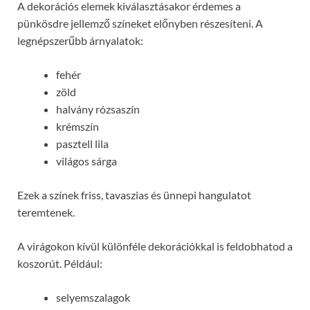
A dekorációs elemek kiválasztásakor érdemes a
pünkösdre jellemző színeket előnyben részesíteni. A
legnépszerűbb árnyalatok:
fehér
zöld
halvány rózsaszín
krémszín
pasztell lila
világos sárga
Ezek a színek friss, tavaszias és ünnepi hangulatot
teremtenek.
A virágokon kívül különféle dekorációkkal is feldobhatod a
koszorút. Például:
selyemszalagok