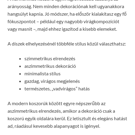
arányosság. Nem minden dekorációnak kell ugyanakkora
hangsúlyt kapnia. Jó módszer, ha először kialakítasz egy fő
fókuszpontot – például egy nagyobb virágkompozíciót
vagy masnit –, majd ehhez igazítod a kisebb elemeket.
A díszek elhelyezésénél többféle stílus közül választhatsz:
szimmetrikus elrendezés
aszimmetrikus dekoráció
minimalista stílus
gazdag, virágos megjelenés
természetes, „vadvirágos” hatás
A modern koszorúk között egyre népszerűbb az
aszimmetrikus elrendezés, amikor a dekoráció csak a
koszorú egyik oldalára kerül. Ez letisztult és elegáns hatást
ad, ráadásul kevesebb alapanyagot is igényel.