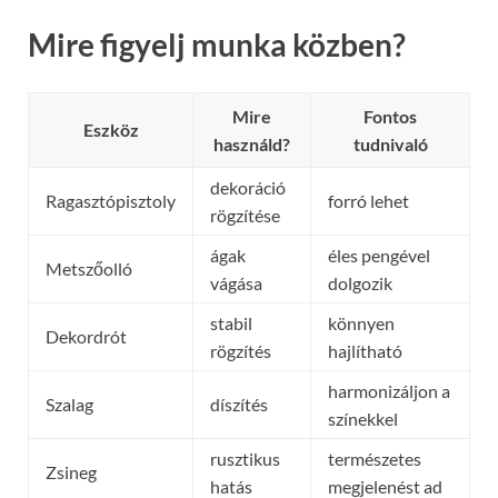
Mire figyelj munka közben?
Mire
Fontos
Eszköz
használd?
tudnivaló
dekoráció
Ragasztópisztoly
forró lehet
rögzítése
ágak
éles pengével
Metszőolló
vágása
dolgozik
stabil
könnyen
Dekordrót
rögzítés
hajlítható
harmonizáljon a
Szalag
díszítés
színekkel
rusztikus
természetes
Zsineg
hatás
megjelenést ad