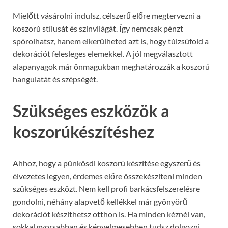
Mielőtt vásárolni indulsz, célszerű előre megtervezni a
koszorú stílusát és színvilágát. Így nemcsak pénzt
spórolhatsz, hanem elkerülheted azt is, hogy túlzsúfold a
dekorációt felesleges elemekkel. A jól megválasztott
alapanyagok már önmagukban meghatározzák a koszorú
hangulatát és szépségét.
Szükséges eszközök a
koszorúkészítéshez
Ahhoz, hogy a pünkösdi koszorú készítése egyszerű és
élvezetes legyen, érdemes előre összekészíteni minden
szükséges eszközt. Nem kell profi barkácsfelszerelésre
gondolni, néhány alapvető kellékkel már gyönyörű
dekorációt készíthetsz otthon is. Ha minden kéznél van,
sokkal gyorsabban és kényelmesebben tudsz dolgozni,