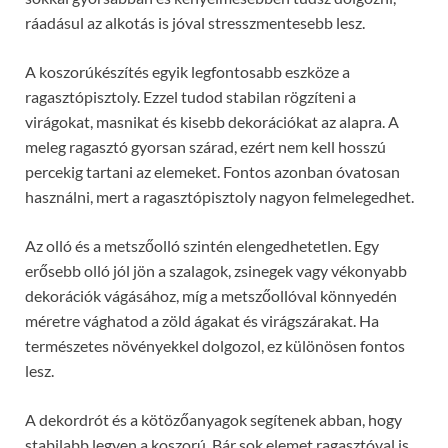
ráadásul az alkotás is jóval stresszmentesebb lesz.
A koszorúkészítés egyik legfontosabb eszköze a
ragasztópisztoly. Ezzel tudod stabilan rögzíteni a
virágokat, masnikat és kisebb dekorációkat az alapra. A
meleg ragasztó gyorsan szárad, ezért nem kell hosszú
percekig tartani az elemeket. Fontos azonban óvatosan
használni, mert a ragasztópisztoly nagyon felmelegedhet.
Az olló és a metszőolló szintén elengedhetetlen. Egy
erősebb olló jól jön a szalagok, zsinegek vagy vékonyabb
dekorációk vágásához, míg a metszőollóval könnyedén
méretre vághatod a zöld ágakat és virágszárakat. Ha
természetes növényekkel dolgozol, ez különösen fontos
lesz.
A dekordrót és a kötözőanyagok segítenek abban, hogy
stabilabb legyen a koszorú. Bár sok elemet ragasztóval is