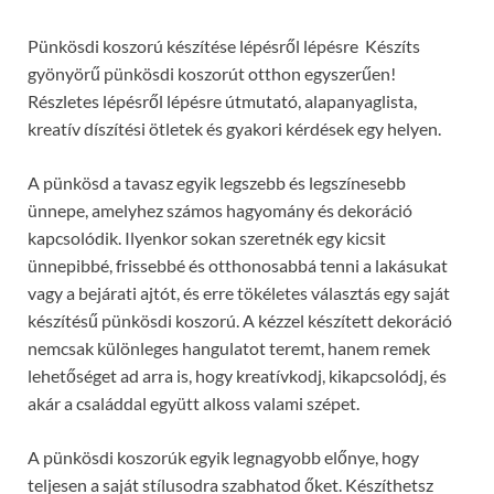
Pünkösdi koszorú készítése lépésről lépésre Készíts
gyönyörű pünkösdi koszorút otthon egyszerűen!
Részletes lépésről lépésre útmutató, alapanyaglista,
kreatív díszítési ötletek és gyakori kérdések egy helyen.
A pünkösd a tavasz egyik legszebb és legszínesebb
ünnepe, amelyhez számos hagyomány és dekoráció
kapcsolódik. Ilyenkor sokan szeretnék egy kicsit
ünnepibbé, frissebbé és otthonosabbá tenni a lakásukat
vagy a bejárati ajtót, és erre tökéletes választás egy saját
készítésű pünkösdi koszorú. A kézzel készített dekoráció
nemcsak különleges hangulatot teremt, hanem remek
lehetőséget ad arra is, hogy kreatívkodj, kikapcsolódj, és
akár a családdal együtt alkoss valami szépet.
A pünkösdi koszorúk egyik legnagyobb előnye, hogy
teljesen a saját stílusodra szabhatod őket. Készíthetsz