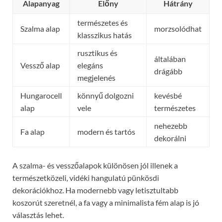
Alapanyag
Előny
Hátrány
természetes és
Szalma alap
morzsolódhat
klasszikus hatás
rusztikus és
általában
Vessző alap
elegáns
drágább
megjelenés
Hungarocell
könnyű dolgozni
kevésbé
alap
vele
természetes
nehezebb
Fa alap
modern és tartós
dekorálni
A szalma- és vesszőalapok különösen jól illenek a
természetközeli, vidéki hangulatú pünkösdi
dekorációkhoz. Ha modernebb vagy letisztultabb
koszorút szeretnél, a fa vagy a minimalista fém alap is jó
választás lehet.