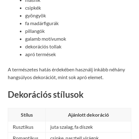
csipkék
gyöngyök
fa madárfigurák
pillangók
galamb motívumok
dekorációs tollak
apró termések
A természetes hatás érdekében használj inkább néhány
hangsúlyos dekorációt, mint sok apró elemet.
Dekorációs stílusok
Stílus
Ajánlott dekoráció
Rusztikus
juta szalag, fa díszek
Romantikus
csipke, pasztell virágok