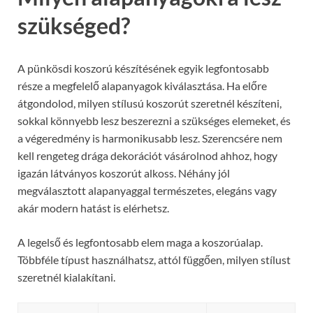
szükséged?
A pünkösdi koszorú készítésének egyik legfontosabb
része a megfelelő alapanyagok kiválasztása. Ha előre
átgondolod, milyen stílusú koszorút szeretnél készíteni,
sokkal könnyebb lesz beszerezni a szükséges elemeket, és
a végeredmény is harmonikusabb lesz. Szerencsére nem
kell rengeteg drága dekorációt vásárolnod ahhoz, hogy
igazán látványos koszorút alkoss. Néhány jól
megválasztott alapanyaggal természetes, elegáns vagy
akár modern hatást is elérhetsz.
A legelső és legfontosabb elem maga a koszorúalap.
Többféle típust használhatsz, attól függően, milyen stílust
szeretnél kialakítani.