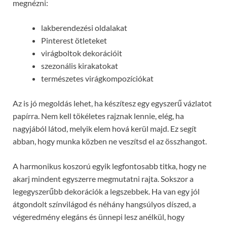
megnézni:
lakberendezési oldalakat
Pinterest ötleteket
virágboltok dekorációit
szezonális kirakatokat
természetes virágkompozíciókat
Az is jó megoldás lehet, ha készítesz egy egyszerű vázlatot
papírra. Nem kell tökéletes rajznak lennie, elég, ha
nagyjából látod, melyik elem hová kerül majd. Ez segít
abban, hogy munka közben ne veszítsd el az összhangot.
A harmonikus koszorú egyik legfontosabb titka, hogy ne
akarj mindent egyszerre megmutatni rajta. Sokszor a
legegyszerűbb dekorációk a legszebbek. Ha van egy jól
átgondolt színvilágod és néhány hangsúlyos díszed, a
végeredmény elegáns és ünnepi lesz anélkül, hogy