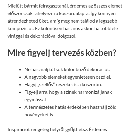
Mielőtt bármit felragasztanál, érdemes az összes elemet
először csak ráhelyezni a koszorúalapra. Így könnyen
átrendezheted őket, amíg meg nem találod a legszebb
kompozíciót. Ez különösen hasznos akkor, ha többféle
virággal és dekorációval dolgozol.
Mire figyelj tervezés közben?
Ne használj túl sok különböző dekorációt.
A nagyobb elemeket egyenletesen oszd el.
Hagyj „szellős” részeket is a koszorún.
Figyelj arra, hogy a színek harmonizáljanak
egymással.
A természetes hatás érdekében használj zöld
növényeket is.
Inspirációt rengeteg helyről gyűjthetsz. Érdemes