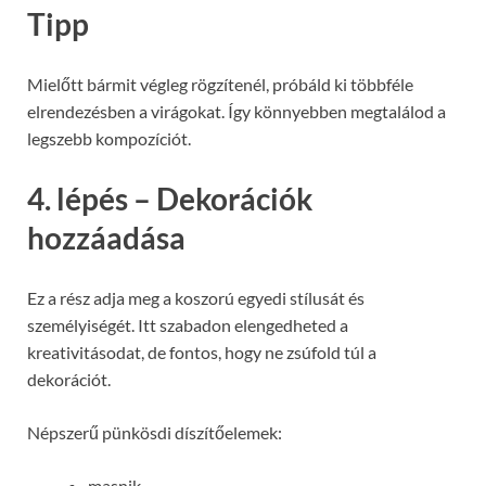
Tipp
Mielőtt bármit végleg rögzítenél, próbáld ki többféle
elrendezésben a virágokat. Így könnyebben megtalálod a
legszebb kompozíciót.
4. lépés – Dekorációk
hozzáadása
Ez a rész adja meg a koszorú egyedi stílusát és
személyiségét. Itt szabadon elengedheted a
kreativitásodat, de fontos, hogy ne zsúfold túl a
dekorációt.
Népszerű pünkösdi díszítőelemek:
masnik