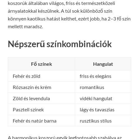
koszorúk általában világos, friss és természetközeli
árnyalatokkal készülnek. A túl sok különböző szín
könnyen kaotikus hatást kelthet, ezért jobb, ha 2–3 fő szín
mellett maradsz.
Népszerű színkombinációk
Fő színek
Hangulat
Fehér és zöld
friss és elegáns
Rózsaszín és krém
romantikus
Zöld és levendula
vidéki hangulat
Pasztell színek
lágy és tavaszias
Fehér és natúr barna
rusztikus stílus
A harmonikus koszorú egyik legfontosabb szabálya az