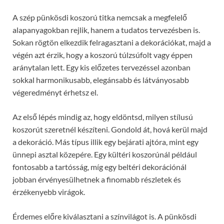
A szép pünkösdi koszorú titka nemcsak a megfelelő
alapanyagokban rejlik, hanem a tudatos tervezésben is.
Sokan rögtön elkezdik felragasztani a dekorációkat, majd a
végén azt érzik, hogy a koszorú túlzsúfolt vagy éppen
aránytalan lett. Egy kis előzetes tervezéssel azonban
sokkal harmonikusabb, elegánsabb és látványosabb
végeredményt érhetsz el.
Az első lépés mindig az, hogy eldöntsd, milyen stílusú
koszorút szeretnél készíteni. Gondold át, hová kerül majd
a dekoráció. Más típus illik egy bejárati ajtóra, mint egy
ünnepi asztal közepére. Egy kültéri koszorúnál például
fontosabb a tartósság, míg egy beltéri dekorációnál
jobban érvényesülhetnek a finomabb részletek és
érzékenyebb virágok.
Érdemes előre kiválasztani a színvilágot is. A pünkösdi