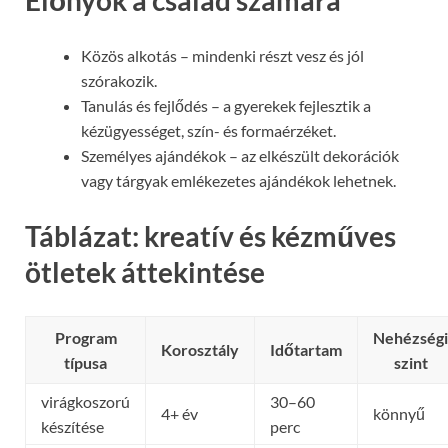
Előnyök a család számára
Közös alkotás – mindenki részt vesz és jól
szórakozik.
Tanulás és fejlődés – a gyerekek fejlesztik a
kézügyességet, szín- és formaérzéket.
Személyes ajándékok – az elkészült dekorációk
vagy tárgyak emlékezetes ajándékok lehetnek.
Táblázat: kreatív és kézműves
ötletek áttekintése
Program
Nehézségi
Korosztály
Időtartam
típusa
szint
virágkoszorú
30–60
4+ év
könnyű
készítése
perc