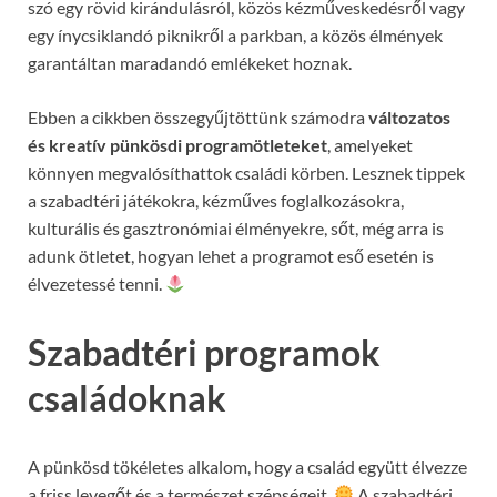
szó egy rövid kirándulásról, közös kézműveskedésről vagy
egy ínycsiklandó piknikről a parkban, a közös élmények
garantáltan maradandó emlékeket hoznak.
Ebben a cikkben összegyűjtöttünk számodra
változatos
és kreatív pünkösdi programötleteket
, amelyeket
könnyen megvalósíthattok családi körben. Lesznek tippek
a szabadtéri játékokra, kézműves foglalkozásokra,
kulturális és gasztronómiai élményekre, sőt, még arra is
adunk ötletet, hogyan lehet a programot eső esetén is
élvezetessé tenni.
Szabadtéri programok
családoknak
A pünkösd tökéletes alkalom, hogy a család együtt élvezze
a friss levegőt és a természet szépségeit.
A szabadtéri