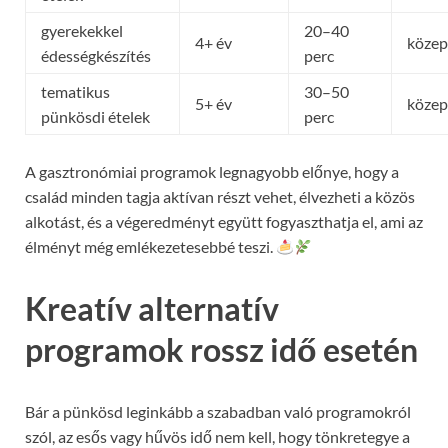
gyerekekkel
20–40
4+ év
közep
édességkészítés
perc
tematikus
30–50
5+ év
közep
pünkösdi ételek
perc
A gasztronómiai programok legnagyobb előnye, hogy a
család minden tagja aktívan részt vehet, élvezheti a közös
alkotást, és a végeredményt együtt fogyaszthatja el, ami az
élményt még emlékezetesebbé teszi.
Kreatív alternatív
programok rossz idő esetén
Bár a pünkösd leginkább a szabadban való programokról
szól, az esős vagy hűvös idő nem kell, hogy tönkretegye a