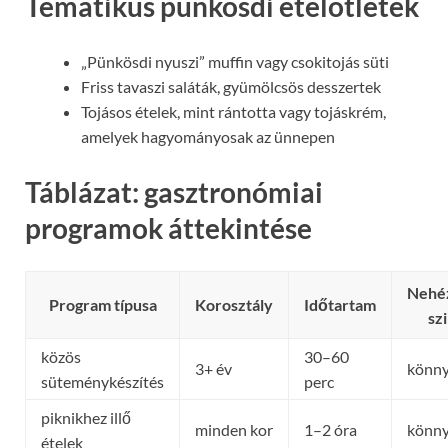
Tematikus pünkösdi ételötletek
„Pünkösdi nyuszi” muffin vagy csokitojás süti
Friss tavaszi saláták, gyümölcsös desszertek
Tojásos ételek, mint rántotta vagy tojáskrém,
amelyek hagyományosak az ünnepen
Táblázat: gasztronómiai
programok áttekintése
Nehé
Program típusa
Korosztály
Időtartam
szi
közös
30–60
3+ év
könn
süteménykészítés
perc
piknikhez illő
minden kor
1–2 óra
könn
ételek