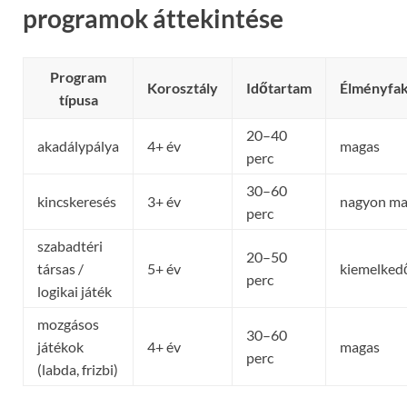
programok áttekintése
Program
Korosztály
Időtartam
Élményfak
típusa
20–40
akadálypálya
4+ év
magas
perc
30–60
kincskeresés
3+ év
nagyon ma
perc
szabadtéri
20–50
társas /
5+ év
kiemelked
perc
logikai játék
mozgásos
30–60
játékok
4+ év
magas
perc
(labda, frizbi)