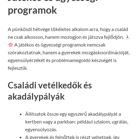
programok
A pünkösdi hétvége tökéletes alkalom arra, hogy a család
ne csak alkosson, hanem mozogjon és játszva fejlődjön.
A játékos és ügyességi programok nemcsak
szórakoztatnak, hanem a gyerekek mozgáskoordinációját,
egyensúlyérzékét és problémamegoldó készségét is
fejlesztik.
Családi vetélkedők és
akadálypályák
Állítsatok össze egy egyszerű akadálypályát a
kertben vagy a parkban: például szlalom, ugrálás,
egyensúlyozás.
A gyerekek és felnőttek is részt vehetnek, így