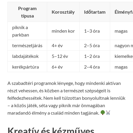
Program
Korosztály
Időtartam
Élményf
típusa
piknik a
minden kor
1–3 óra
magas
parkban
természetjárás
4+ év
2–5 óra
nagyon 
labdajátékok
5–12 év
1–2 óra
kiemelk
kerékpártúra
6+ év
2–4 óra
magas
A szabadtéri programok lényege, hogy mindenki aktívan
részt vehessen, és közben a természet szépségeit is
felfedezhessétek. Nem kell túlzottan bonyolultnak lenniük
– a közös játék, séta vagy piknik már önmagában
maradandó élmény a család minden tagjának.
Kreatív és kézműves