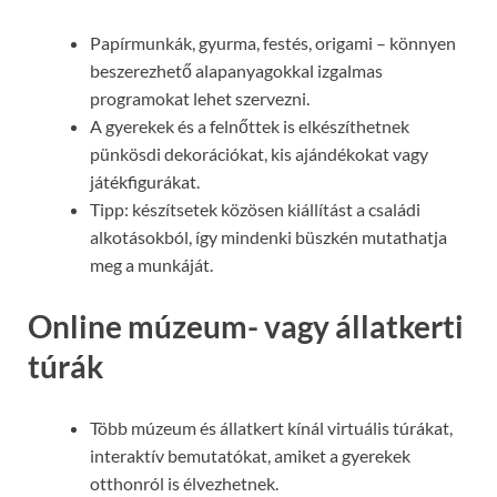
Papírmunkák, gyurma, festés, origami – könnyen
beszerezhető alapanyagokkal izgalmas
programokat lehet szervezni.
A gyerekek és a felnőttek is elkészíthetnek
pünkösdi dekorációkat, kis ajándékokat vagy
játékfigurákat.
Tipp: készítsetek közösen kiállítást a családi
alkotásokból, így mindenki büszkén mutathatja
meg a munkáját.
Online múzeum- vagy állatkerti
túrák
Több múzeum és állatkert kínál virtuális túrákat,
interaktív bemutatókat, amiket a gyerekek
otthonról is élvezhetnek.