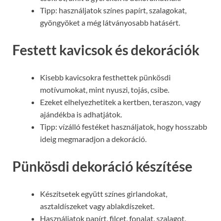
Tipp: használjatok színes papírt, szalagokat,
gyöngyöket a még látványosabb hatásért.
Festett kavicsok és dekorációk
Kisebb kavicsokra festhettek pünkösdi
motívumokat, mint nyuszi, tojás, csibe.
Ezeket elhelyezhetitek a kertben, teraszon, vagy
ajándékba is adhatjátok.
Tipp: vízálló festéket használjatok, hogy hosszabb
ideig megmaradjon a dekoráció.
Pünkösdi dekoráció készítése
Készítsetek együtt színes girlandokat,
asztaldíszeket vagy ablakdíszeket.
Használjatok papírt, filcet, fonalat, szalagot,