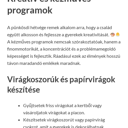
programok
A pünkösdi hétvége remek alkalom arra, hogy a család
együtt alkosson és fejlessze a gyerekek kreativitását.
A kézműves programok nemcsak szórakoztatóak, hanem a
finommotorikát, a koncentrációt és a problémamegoldó
képességet is fejlesztik. Ráadásul ezek az élmények hosszú
távon maradandó emlékek maradnak.
Virágkoszorúk és papírvirágok
készítése
Gyűjtsetek friss virágokat a kertből vagy
vásároljatok virágokat a piacon.
Készítsetek virágkoszorút vagy papírvirág
csokrot, amit a gyerekek is dekorálhatnak.