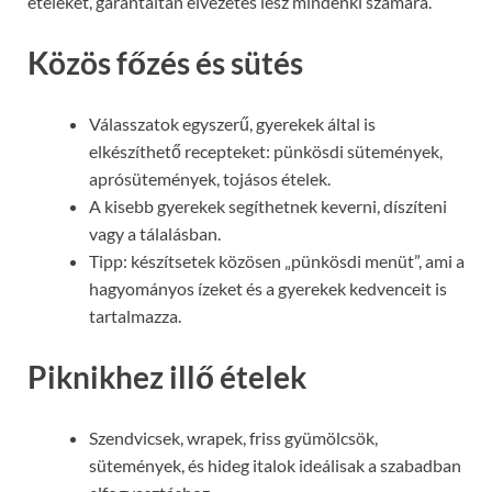
ételeket, garantáltan élvezetes lesz mindenki számára.
Közös főzés és sütés
Válasszatok egyszerű, gyerekek által is
elkészíthető recepteket: pünkösdi sütemények,
aprósütemények, tojásos ételek.
A kisebb gyerekek segíthetnek keverni, díszíteni
vagy a tálalásban.
Tipp: készítsetek közösen „pünkösdi menüt”, ami a
hagyományos ízeket és a gyerekek kedvenceit is
tartalmazza.
Piknikhez illő ételek
Szendvicsek, wrapek, friss gyümölcsök,
sütemények, és hideg italok ideálisak a szabadban