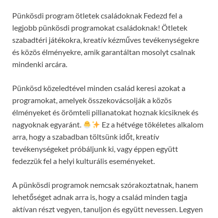
Pünkösdi program ötletek családoknak Fedezd fel a
legjobb pünkösdi programokat családoknak! Ötletek
szabadtéri játékokra, kreatív kézműves tevékenységekre
és közös élményekre, amik garantáltan mosolyt csalnak
mindenki arcára.
Pünkösd közeledtével minden család keresi azokat a
programokat, amelyek összekovácsolják a közös
élményeket és örömteli pillanatokat hoznak kicsiknek és
nagyoknak egyaránt.
Ez a hétvége tökéletes alkalom
arra, hogy a szabadban töltsünk időt, kreatív
tevékenységeket próbáljunk ki, vagy éppen együtt
fedezzük fel a helyi kulturális eseményeket.
A pünkösdi programok nemcsak szórakoztatnak, hanem
lehetőséget adnak arra is, hogy a család minden tagja
aktívan részt vegyen, tanuljon és együtt nevessen. Legyen