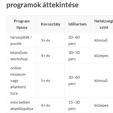
programok áttekintése
Program
Nehézség
Korosztály
Időtartam
típusa
szint
társasjáték /
20–60
3+ év
könnyű
puzzle
perc
kézműves
30–50
4+ év
közepes
workshop
perc
online
múzeum-
30–60
vagy
5+ év
könnyű
perc
állatkerti
túra
mini beltéri
15–30
4+ év
közepes
akadálypálya
perc