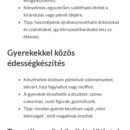
elfogyasztáshoz.
Kényelmes, egyszerűen szállítható ételek a
kirándulás vagy piknik idejére.
Tipp: használjatok újrahasznosítható dobozokat
és szalvétákat, így környezetbarátabb lesz az
étkezés.
Gyerekekkel közös
édességkészítés
Készítsetek közösen pünkösdi süteményeket,
lekvárt, házi fagylaltot vagy muffint.
A gyerekek élvezhetik a díszítést: színes
cukormáz, csoki figurák, gyümölcsök.
Tipp: minden gyerek készítsen saját „mini
édességet”, amit magáénak érezhet.