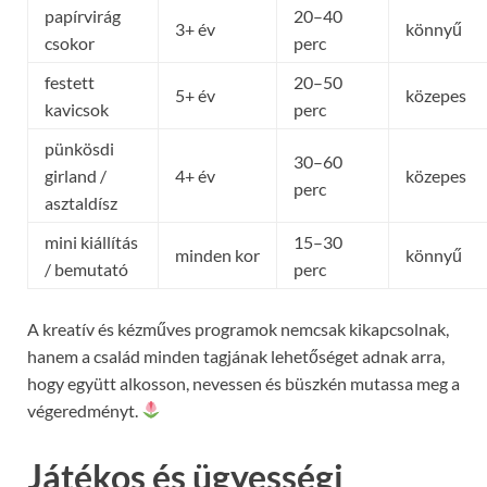
papírvirág
20–40
3+ év
könnyű
csokor
perc
festett
20–50
5+ év
közepes
kavicsok
perc
pünkösdi
30–60
girland /
4+ év
közepes
perc
asztaldísz
mini kiállítás
15–30
minden kor
könnyű
/ bemutató
perc
A kreatív és kézműves programok nemcsak kikapcsolnak,
hanem a család minden tagjának lehetőséget adnak arra,
hogy együtt alkosson, nevessen és büszkén mutassa meg a
végeredményt.
Játékos és ügyességi