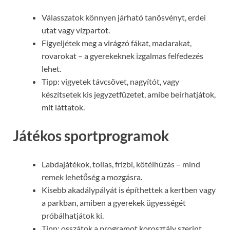
Válasszatok könnyen járható tanösvényt, erdei
utat vagy vízpartot.
Figyeljétek meg a virágzó fákat, madarakat,
rovarokat – a gyerekeknek izgalmas felfedezés
lehet.
Tipp: vigyetek távcsövet, nagyítót, vagy
készítsetek kis jegyzetfüzetet, amibe beírhatjátok,
mit láttatok.
Játékos sportprogramok
Labdajátékok, tollas, frizbi, kötélhúzás – mind
remek lehetőség a mozgásra.
Kisebb akadálypályát is építhettek a kertben vagy
a parkban, amiben a gyerekek ügyességét
próbálhatjátok ki.
Tipp: osszátok a programot korosztály szerint,