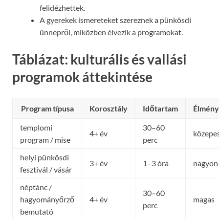
felidézhettek.
A gyerekek ismereteket szereznek a pünkösdi
ünnepről, miközben élvezik a programokat.
Táblázat: kulturális és vallási
programok áttekintése
Program típusa
Korosztály
Időtartam
Élmény
templomi
30–60
4+ év
közepe
program / mise
perc
helyi pünkösdi
3+ év
1–3 óra
nagyon
fesztivál / vásár
néptánc /
30–60
hagyományőrző
4+ év
magas
perc
bemutató