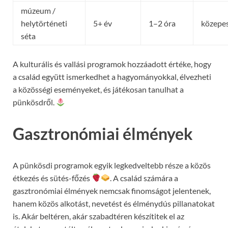
múzeum /
helytörténeti
5+ év
1–2 óra
közepe
séta
A kulturális és vallási programok hozzáadott értéke, hogy
a család együtt ismerkedhet a hagyományokkal, élvezheti
a közösségi eseményeket, és játékosan tanulhat a
pünkösdről.
Gasztronómiai élmények
A pünkösdi programok egyik legkedveltebb része a közös
étkezés és sütés-főzés
. A család számára a
gasztronómiai élmények nemcsak finomságot jelentenek,
hanem közös alkotást, nevetést és élménydús pillanatokat
is. Akár beltéren, akár szabadtéren készítitek el az